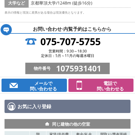
大学など
京都華頂大学/1248m (徒歩16分)
表示の情報と現況に差異がある場合は現況優先となります。
お問い合わせ·内覧予約は
こちらから
075-707-5755
営業時間：9:30～18:30
定休日：5月～11月の毎週水曜日
1075931401
物件番号
メールで
電話で
問い合わせる
問い合わせる
お気に入り
登録
同じ建物の他の空室
階
家賃/
共益費
敷金/
礼金
間取り/
専有面積