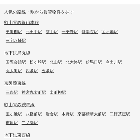
人気の路線・駅から賃貸物件を探す
叡山電鉄叡山本線
出町柳駅
元田中駅
茶山駅
一乗寺駅
修学院駅
宝ヶ池駅
三宅八幡駅
地下鉄烏丸線
国際会館駅
松ヶ崎駅
北山駅
北大路駅
鞍馬口駅
今出川駅
丸太町駅
四条駅
五条駅
京阪鴨東線
三条駅
神宮丸太町駅
出町柳駅
叡山電鉄鞍馬線
宝ヶ池駅
八幡前駅
岩倉駅
木野駅
京都精華大前駅
二軒茶屋駅
市原駅
二ノ瀬駅
地下鉄東西線