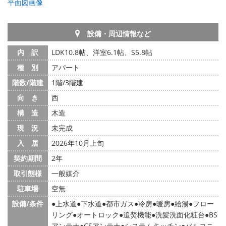
平面図画像
設備・周辺情報など
内 訳
LDK10.8帖、洋室6.1帖、S5.8帖
種 別
アパート
階数/階建
1階/3階建
向 き
西
構 造
木造
現 況
未完成
入 居
2026年10月上旬
契約期間
2年
取引態様
一般媒介
駐車場
空無
設備/条件
上水道
下水道
都市ガス
冷房
暖房
給湯
フロー
リング
オートロック
追焚機能
洗髪洗面化粧台
BS
アンテナ
CSアンテナ
システムキッチン
バルコニ