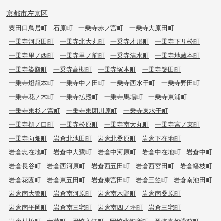
京都市左京区
粟田口鳥居町
石原町
一乗寺赤ノ宮町
一乗寺大原田町
一乗寺河原田町
一乗寺北大丸町
一乗寺才形町
一乗寺下リ松町
一乗寺里ノ西町
一乗寺里ノ前町
一乗寺清水町
一乗寺地蔵本町
一乗寺染殿町
一乗寺高槻町
一乗寺塚本町
一乗寺築田町
一乗寺燈籠本町
一乗寺中ノ田町
一乗寺西水干町
一乗寺野田町
一乗寺花ノ木町
一乗寺払殿町
一乗寺馬場町
一乗寺東浦町
一乗寺東杉ノ宮町
一乗寺東閉川原町
一乗寺東水干町
一乗寺樋ノ口町
一乗寺松原町
一乗寺南大丸町
一乗寺宮ノ東町
一乗寺向畑町
岩倉北池田町
岩倉北桑原町
岩倉下在地町
岩倉忠在地町
岩倉中大鷺町
岩倉中河原町
岩倉中在地町
岩倉中町
岩倉長谷町
岩倉西河原町
岩倉西五田町
岩倉西宮田町
岩倉幡枝町
岩倉花園町
岩倉東五田町
岩倉東宮田町
岩倉三笠町
岩倉南池田町
岩倉南大鷺町
岩倉南河原町
岩倉南木野町
岩倉南桑原町
岩倉南平岡町
岩倉南三宅町
岩倉南四ノ坪町
岩倉三宅町
岩倉村松町
大菊町
岡崎入江町
岡崎北御所町
岡崎真如堂前町