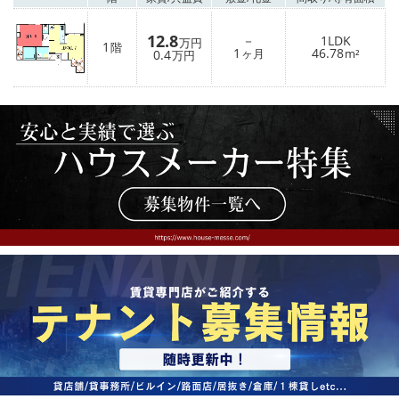
12.8
－
1LDK
万円
1
階
1
46.78
0.4
ヶ月
m²
万円