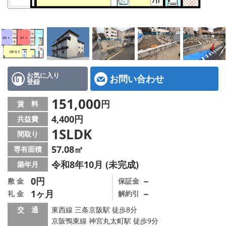
特選物件
ハウスメーカー施工特集！
路線·駅から探す
IT重説について
お気に入り
お問い合わせ
登録
スタッフ紹介
151,000
円
賃 料
4,400円
共益費
賃貸管理の北白川店
1SLDK
間取り
店舗情報·アクセス
57.08㎡
専有面積
令和8年10月 (未完成)
築年月
会社概要
0円
－
敷 金
保証金
1ヶ月
－
礼 金
解約引
メールでお問い合わせ
交 通
東西線 三条京阪駅 徒歩8分
京阪鴨東線 神宮丸太町駅 徒歩9分