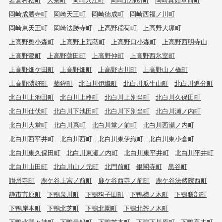
岡崎成勝寺町
岡崎天王町
岡崎徳成町
岡崎西福ノ川町
岡崎東天王町
岡崎法勝寺町
上高野稲荷町
上高野大塚町
上高野奥小森町
上高野上荒蒔町
上高野口小森町
上高野西明寺山
上高野鷺町
上高野薩田町
上高野仲町
上高野西氷室町
上高野畑ケ田町
上高野畑町
上高野古川町
上高野山ノ橋町
上高野隣好町
菊鉾町
北白川伊織町
北白川瓜生山町
北白川追分町
北白川上池田町
北白川上終町
北白川上別当町
北白川久保田町
北白川仕伏町
北白川下池田町
北白川下別当町
北白川瀬ノ内町
北白川大堂町
北白川蔦町
北白川堂ノ前町
北白川西瀬ノ内町
北白川西平井町
北白川西町
北白川東伊織町
北白川東小倉町
北白川東久保田町
北白川東瀬ノ内町
北白川東平井町
北白川平井町
北白川山田町
北白川山ノ元町
北門前町
銀閣寺町
黒谷町
讃州寺町
鹿ケ谷上宮ノ前町
鹿ケ谷西寺ノ前町
鹿ケ谷法然院西町
静市市原町
下鴨泉川町
下鴨狗子田町
下鴨梅ノ木町
下鴨膳部町
下鴨岸本町
下鴨北芝町
下鴨北園町
下鴨北茶ノ木町
下鴨北野々神町
下鴨貴船町
下鴨芝本町
下鴨下川原町
下鴨高木町