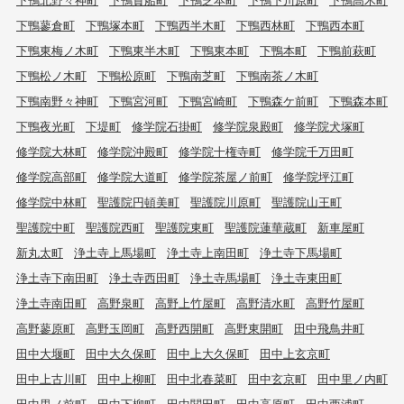
下鴨蓼倉町
下鴨塚本町
下鴨西半木町
下鴨西林町
下鴨西本町
下鴨東梅ノ木町
下鴨東半木町
下鴨東本町
下鴨本町
下鴨前萩町
下鴨松ノ木町
下鴨松原町
下鴨南芝町
下鴨南茶ノ木町
下鴨南野々神町
下鴨宮河町
下鴨宮崎町
下鴨森ケ前町
下鴨森本町
下鴨夜光町
下堤町
修学院石掛町
修学院泉殿町
修学院犬塚町
修学院大林町
修学院沖殿町
修学院十権寺町
修学院千万田町
修学院高部町
修学院大道町
修学院茶屋ノ前町
修学院坪江町
修学院中林町
聖護院円頓美町
聖護院川原町
聖護院山王町
聖護院中町
聖護院西町
聖護院東町
聖護院蓮華蔵町
新車屋町
新丸太町
浄土寺上馬場町
浄土寺上南田町
浄土寺下馬場町
浄土寺下南田町
浄土寺西田町
浄土寺馬場町
浄土寺東田町
浄土寺南田町
高野泉町
高野上竹屋町
高野清水町
高野竹屋町
高野蓼原町
高野玉岡町
高野西開町
高野東開町
田中飛鳥井町
田中大堰町
田中大久保町
田中上大久保町
田中上玄京町
田中上古川町
田中上柳町
田中北春菜町
田中玄京町
田中里ノ内町
田中里ノ前町
田中下柳町
田中関田町
田中高原町
田中西浦町