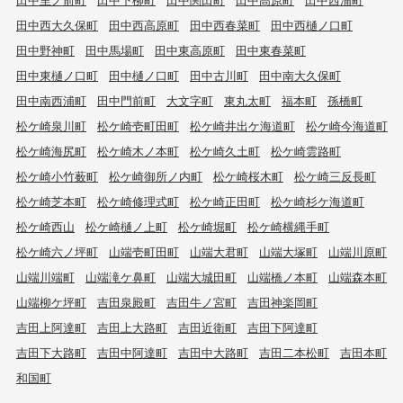
田中西大久保町
田中西高原町
田中西春菜町
田中西樋ノ口町
田中野神町
田中馬場町
田中東高原町
田中東春菜町
田中東樋ノ口町
田中樋ノ口町
田中古川町
田中南大久保町
田中南西浦町
田中門前町
大文字町
東丸太町
福本町
孫橋町
松ケ崎泉川町
松ケ崎壱町田町
松ケ崎井出ケ海道町
松ケ崎今海道町
松ケ崎海尻町
松ケ崎木ノ本町
松ケ崎久土町
松ケ崎雲路町
松ケ崎小竹薮町
松ケ崎御所ノ内町
松ケ崎桜木町
松ケ崎三反長町
松ケ崎芝本町
松ケ崎修理式町
松ケ崎正田町
松ケ崎杉ケ海道町
松ケ崎西山
松ケ崎樋ノ上町
松ケ崎堀町
松ケ崎横縄手町
松ケ崎六ノ坪町
山端壱町田町
山端大君町
山端大塚町
山端川原町
山端川端町
山端滝ケ鼻町
山端大城田町
山端橋ノ本町
山端森本町
山端柳ケ坪町
吉田泉殿町
吉田牛ノ宮町
吉田神楽岡町
吉田上阿達町
吉田上大路町
吉田近衛町
吉田下阿達町
吉田下大路町
吉田中阿達町
吉田中大路町
吉田二本松町
吉田本町
和国町