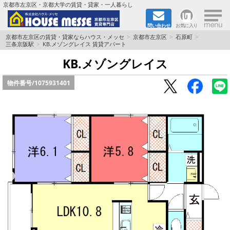
×
京都市左京区・京都大学の賃貸・貸家・一人暮らし
問い合わせ
お気に入り
TOPページ
京都市左京区の賃貸・貸家ならハウス・メッセ
京都市左京区
石原町
三条京阪駅
KB.メゾングレイス 賃貸アパート
地図から検索
KB.メゾングレイス
物件番号/
1075931401
地域から検索
京都大学＆京都芸術大学生さんに
書類DL & 入居者さまへ
家族で住むならマンション？賃家？
一人暮らしの物件特集
ペット相談OKの賃貸！