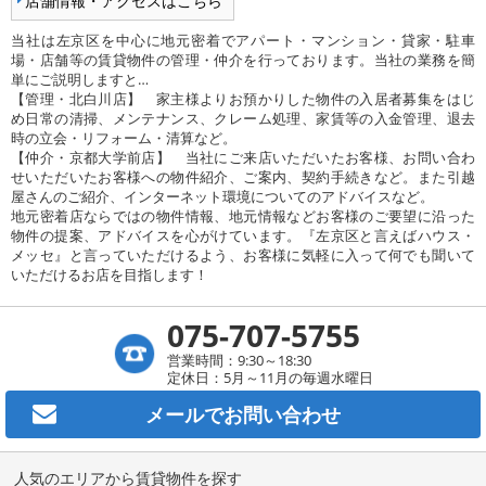
店舗情報・アクセスはこちら
当社は左京区を中心に地元密着でアパート・マンション・貸家・駐車
場・店舗等の賃貸物件の管理・仲介を行っております。当社の業務を簡
単にご説明しますと…
【管理・北白川店】 家主様よりお預かりした物件の入居者募集をはじ
め日常の清掃、メンテナンス、クレーム処理、家賃等の入金管理、退去
時の立会・リフォーム・清算など。
【仲介・京都大学前店】 当社にご来店いただいたお客様、お問い合わ
せいただいたお客様への物件紹介、ご案内、契約手続きなど。また引越
屋さんのご紹介、インターネット環境についてのアドバイスなど。
地元密着店ならではの物件情報、地元情報などお客様のご要望に沿った
物件の提案、アドバイスを心がけています。『左京区と言えばハウス・
メッセ』と言っていただけるよう、お客様に気軽に入って何でも聞いて
いただけるお店を目指します！
075-707-5755
営業時間：9:30～18:30
定休日：5月～11月の毎週水曜日
メールで
お問い合わせ
人気のエリアから賃貸物件を探す