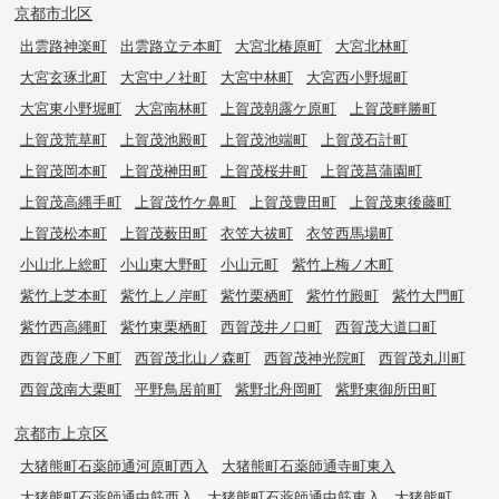
京都市北区
出雲路神楽町
出雲路立テ本町
大宮北椿原町
大宮北林町
大宮玄琢北町
大宮中ノ社町
大宮中林町
大宮西小野堀町
大宮東小野堀町
大宮南林町
上賀茂朝露ケ原町
上賀茂畔勝町
上賀茂荒草町
上賀茂池殿町
上賀茂池端町
上賀茂石計町
上賀茂岡本町
上賀茂榊田町
上賀茂桜井町
上賀茂菖蒲園町
上賀茂高縄手町
上賀茂竹ケ鼻町
上賀茂豊田町
上賀茂東後藤町
上賀茂松本町
上賀茂薮田町
衣笠大祓町
衣笠西馬場町
小山北上総町
小山東大野町
小山元町
紫竹上梅ノ木町
紫竹上芝本町
紫竹上ノ岸町
紫竹栗栖町
紫竹竹殿町
紫竹大門町
紫竹西高縄町
紫竹東栗栖町
西賀茂井ノ口町
西賀茂大道口町
西賀茂鹿ノ下町
西賀茂北山ノ森町
西賀茂神光院町
西賀茂丸川町
西賀茂南大栗町
平野鳥居前町
紫野北舟岡町
紫野東御所田町
京都市上京区
大猪熊町石薬師通河原町西入
大猪熊町石薬師通寺町東入
大猪熊町石薬師通中筋西入
大猪熊町石薬師通中筋東入
大猪熊町