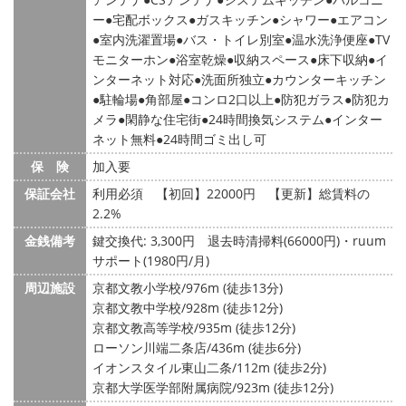
ー
宅配ボックス
ガスキッチン
シャワー
エアコン
室内洗濯置場
バス・トイレ別室
温水洗浄便座
TV
モニターホン
浴室乾燥
収納スペース
床下収納
イ
ンターネット対応
洗面所独立
カウンターキッチン
駐輪場
角部屋
コンロ2口以上
防犯ガラス
防犯カ
メラ
閑静な住宅街
24時間換気システム
インター
ネット無料
24時間ゴミ出し可
保 険
加入要
保証会社
利用必須 【初回】22000円 【更新】総賃料の
2.2%
金銭備考
鍵交換代: 3,300円
退去時清掃料(66000円)・ruum
サポート(1980円/月)
周辺施設
京都文教小学校/976m (徒歩13分)
京都文教中学校/928m (徒歩12分)
京都文教高等学校/935m (徒歩12分)
ローソン川端二条店/436m (徒歩6分)
イオンスタイル東山二条/112m (徒歩2分)
京都大学医学部附属病院/923m (徒歩12分)