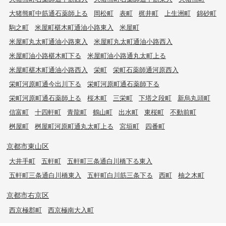
大猪熊町中筋通石薬師上る
岡松町
表町
梶井町
上生洲町
錦砂町
駒之町
米屋町椹木町通油小路東入
米屋町
米屋町丸太町通油小路東入
米屋町丸太町通油小路西入
米屋町油小路椹木町下る
米屋町油小路通丸太町上る
米屋町椹木町通油小路西入
栄町
栄町石薬師通河原西入
栄町河原町通今出川下る
栄町河原町通石薬師下る
栄町河原町通石薬師上る
桜木町
三栄町
下塔之段町
新烏丸頭町
信富町
十四軒町
青龍町
鶴山町
出水町
東桜町
不動前町
桝屋町
桝屋町河原町通丸太町上る
宮垣町
四番町
京都市東山区
大井手町
五軒町
五軒町三条通白川橋下る東入
五軒町三条通白川橋東入
五軒町白川筋三条下る
西町
柚之木町
京都市右京区
西京極郡町
西京極南大入町