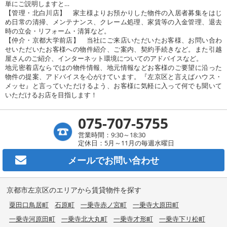
単にご説明しますと…
【管理・北白川店】 家主様よりお預かりした物件の入居者募集をはじ
め日常の清掃、メンテナンス、クレーム処理、家賃等の入金管理、退去
時の立会・リフォーム・清算など。
【仲介・京都大学前店】 当社にご来店いただいたお客様、お問い合わ
せいただいたお客様への物件紹介、ご案内、契約手続きなど。また引越
屋さんのご紹介、インターネット環境についてのアドバイスなど。
地元密着店ならではの物件情報、地元情報などお客様のご要望に沿った
物件の提案、アドバイスを心がけています。『左京区と言えばハウス・
メッセ』と言っていただけるよう、お客様に気軽に入って何でも聞いて
いただけるお店を目指します！
075-707-5755
営業時間：9:30～18:30
定休日：5月～11月の毎週水曜日
メールで
お問い合わせ
京都市左京区のエリアから賃貸物件を探す
粟田口鳥居町
石原町
一乗寺赤ノ宮町
一乗寺大原田町
一乗寺河原田町
一乗寺北大丸町
一乗寺才形町
一乗寺下リ松町