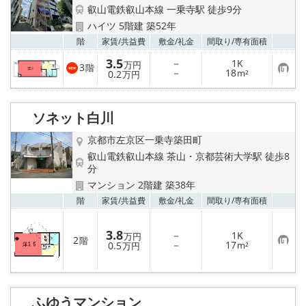
特選物件
叡山電鉄叡山本線 一乗寺駅 徒歩9分
ハイツ 5階建 築52年
ハウスメーカー施工特集！
お気
階
家賃/
共益費
敷金/
礼金
間取り/
専有面積
3.5
－
1K
万円
3
路線·駅から探す
階
お
－
18
0.2
m²
万円
気
に
IT重説について
入
り
ソネット白川
登
録
スタッフ紹介
京都市左京区一乗寺築田町
叡山電鉄叡山本線 茶山・京都芸術大学駅 徒歩8
賃貸管理の北白川店
分
マンション 2階建 築38年
店舗情報·アクセス
お気
階
家賃/
共益費
敷金/
礼金
間取り/
専有面積
会社概要
3.8
－
1K
万円
2
階
お
－
17
0.5
m²
万円
気
に
メールでお問い合わせ
入
り
登
ふゆうマンション
録