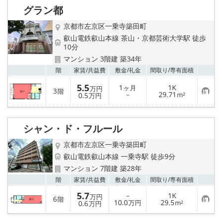
り
グラン都
登
録
京都市左京区一乗寺築田町
叡山電鉄叡山本線 茶山・京都芸術大学駅 徒歩
10分
マンション 3階建 築34年
お気
階
家賃/
共益費
敷金/
礼金
間取り/
専有面積
5.5
1
1K
ヶ月
万円
3
階
お
－
29.71
0.5
m²
万円
気
に
入
り
シャン・ド・フルール
登
録
京都市左京区一乗寺築田町
叡山電鉄叡山本線 一乗寺駅 徒歩9分
マンション 7階建 築28年
お気
階
家賃/
共益費
敷金/
礼金
間取り/
専有面積
5.7
－
1K
万円
6
階
お
10.0
29.5
0.6
万円
m²
万円
気
に