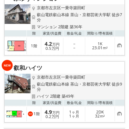
京都市左京区一乗寺築田町
叡山電鉄叡山本線 茶山・京都芸術大学駅 徒歩7
分
マンション 2階建 築36年
お気
階
家賃/
共益費
敷金/
礼金
間取り/
専有面積
4.2
－
1K
万円
1
階
お
－
23.01
0.5
m²
万円
気
に
入
り
叡和ハイツ
登
録
京都市左京区一乗寺築田町
叡山電鉄叡山本線 茶山・京都芸術大学駅 徒歩9
分
ハイツ 2階建 築49年
お気
階
家賃/
共益費
敷金/
礼金
間取り/
専有面積
4.9
1
2DK
ヶ月
万円
1
階
お
1
32
0.2
ヶ月
m²
万円
気
に
入