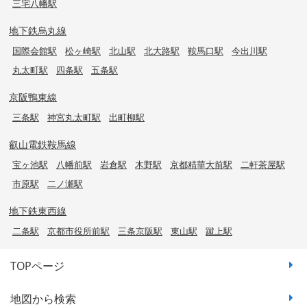
三宅八幡駅
地下鉄烏丸線
国際会館駅
松ヶ崎駅
北山駅
北大路駅
鞍馬口駅
今出川駅
丸太町駅
四条駅
五条駅
京阪鴨東線
三条駅
神宮丸太町駅
出町柳駅
叡山電鉄鞍馬線
宝ヶ池駅
八幡前駅
岩倉駅
木野駅
京都精華大前駅
二軒茶屋駅
市原駅
二ノ瀬駅
地下鉄東西線
二条駅
京都市役所前駅
三条京阪駅
東山駅
蹴上駅
TOPページ
地図から検索