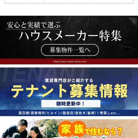
気
に
入
り
登
録