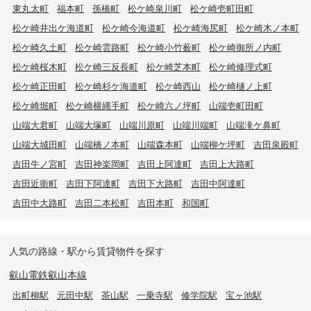
東丸太町
福本町
孫橋町
松ケ崎泉川町
松ケ崎壱町田町
松ケ崎井出ケ海道町
松ケ崎今海道町
松ケ崎海尻町
松ケ崎木ノ本町
松ケ崎久土町
松ケ崎雲路町
松ケ崎小竹薮町
松ケ崎御所ノ内町
松ケ崎桜木町
松ケ崎三反長町
松ケ崎芝本町
松ケ崎修理式町
松ケ崎正田町
松ケ崎杉ケ海道町
松ケ崎西山
松ケ崎樋ノ上町
松ケ崎堀町
松ケ崎横縄手町
松ケ崎六ノ坪町
山端壱町田町
山端大君町
山端大塚町
山端川原町
山端川端町
山端滝ケ鼻町
山端大城田町
山端橋ノ本町
山端森本町
山端柳ケ坪町
吉田泉殿町
吉田牛ノ宮町
吉田神楽岡町
吉田上阿達町
吉田上大路町
吉田近衛町
吉田下阿達町
吉田下大路町
吉田中阿達町
吉田中大路町
吉田二本松町
吉田本町
和国町
人気の路線・駅から賃貸物件を探す
叡山電鉄叡山本線
出町柳駅
元田中駅
茶山駅
一乗寺駅
修学院駅
宝ヶ池駅