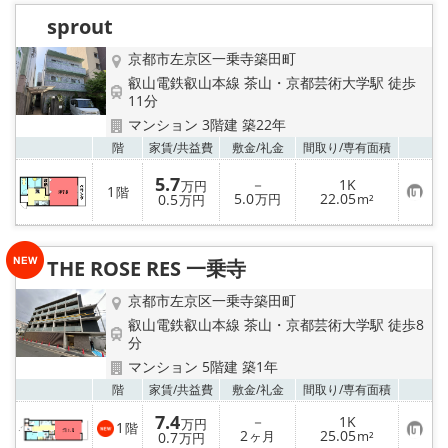
入
り
sprout
登
録
京都市左京区一乗寺築田町
叡山電鉄叡山本線 茶山・京都芸術大学駅 徒歩
11分
マンション 3階建 築22年
お気
階
家賃/
共益費
敷金/
礼金
間取り/
専有面積
5.7
－
1K
万円
1
階
お
5.0
22.05
0.5
万円
m²
万円
気
に
入
り
THE ROSE RES 一乗寺
登
録
京都市左京区一乗寺築田町
叡山電鉄叡山本線 茶山・京都芸術大学駅 徒歩8
分
マンション 5階建 築1年
お気
階
家賃/
共益費
敷金/
礼金
間取り/
専有面積
7.4
－
1K
万円
1
階
お
2
25.05
0.7
ヶ月
m²
万円