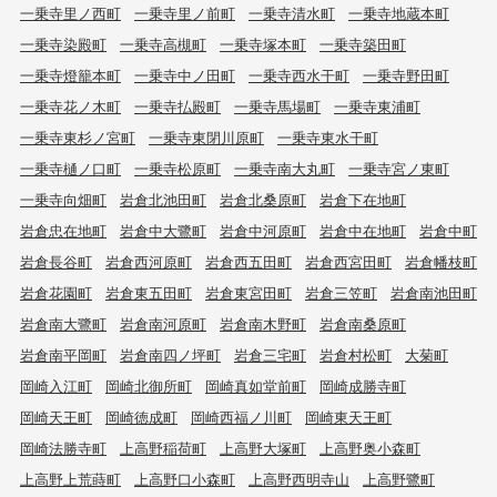
一乗寺里ノ西町
一乗寺里ノ前町
一乗寺清水町
一乗寺地蔵本町
一乗寺染殿町
一乗寺高槻町
一乗寺塚本町
一乗寺築田町
一乗寺燈籠本町
一乗寺中ノ田町
一乗寺西水干町
一乗寺野田町
一乗寺花ノ木町
一乗寺払殿町
一乗寺馬場町
一乗寺東浦町
一乗寺東杉ノ宮町
一乗寺東閉川原町
一乗寺東水干町
一乗寺樋ノ口町
一乗寺松原町
一乗寺南大丸町
一乗寺宮ノ東町
一乗寺向畑町
岩倉北池田町
岩倉北桑原町
岩倉下在地町
岩倉忠在地町
岩倉中大鷺町
岩倉中河原町
岩倉中在地町
岩倉中町
岩倉長谷町
岩倉西河原町
岩倉西五田町
岩倉西宮田町
岩倉幡枝町
岩倉花園町
岩倉東五田町
岩倉東宮田町
岩倉三笠町
岩倉南池田町
岩倉南大鷺町
岩倉南河原町
岩倉南木野町
岩倉南桑原町
岩倉南平岡町
岩倉南四ノ坪町
岩倉三宅町
岩倉村松町
大菊町
岡崎入江町
岡崎北御所町
岡崎真如堂前町
岡崎成勝寺町
岡崎天王町
岡崎徳成町
岡崎西福ノ川町
岡崎東天王町
岡崎法勝寺町
上高野稲荷町
上高野大塚町
上高野奥小森町
上高野上荒蒔町
上高野口小森町
上高野西明寺山
上高野鷺町