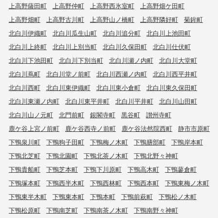
上高野薩田町
上高野仲町
上高野西氷室町
上高野畑ケ田町
上高野畑町
上高野古川町
上高野山ノ橋町
上高野隣好町
菊鉾町
北白川伊織町
北白川瓜生山町
北白川追分町
北白川上池田町
北白川上終町
北白川上別当町
北白川久保田町
北白川仕伏町
北白川下池田町
北白川下別当町
北白川瀬ノ内町
北白川大堂町
北白川蔦町
北白川堂ノ前町
北白川西瀬ノ内町
北白川西平井町
北白川西町
北白川東伊織町
北白川東小倉町
北白川東久保田町
北白川東瀬ノ内町
北白川東平井町
北白川平井町
北白川山田町
北白川山ノ元町
北門前町
銀閣寺町
黒谷町
讃州寺町
鹿ケ谷上宮ノ前町
鹿ケ谷西寺ノ前町
鹿ケ谷法然院西町
静市市原町
下鴨泉川町
下鴨狗子田町
下鴨梅ノ木町
下鴨膳部町
下鴨岸本町
下鴨北芝町
下鴨北園町
下鴨北茶ノ木町
下鴨北野々神町
下鴨貴船町
下鴨芝本町
下鴨下川原町
下鴨高木町
下鴨蓼倉町
下鴨塚本町
下鴨西半木町
下鴨西林町
下鴨西本町
下鴨東梅ノ木町
下鴨東半木町
下鴨東本町
下鴨本町
下鴨前萩町
下鴨松ノ木町
下鴨松原町
下鴨南芝町
下鴨南茶ノ木町
下鴨南野々神町