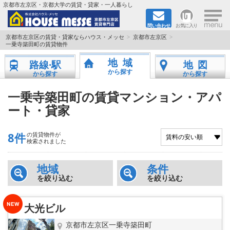
×
京都市左京区・京都大学の賃貸・貸家・一人暮らし
問い合わせ
お気に入り
TOPページ
京都市左京区の賃貸・貸家ならハウス・メッセ
京都市左京区
一乗寺築田町の賃貸物件
地図から検索
地域
路線·駅
地図
から探す
から探す
から探す
地域から検索
一乗寺築田町の賃貸マンション・アパ
ート・貸家
京都大学＆京都芸術大学生さんに
書類DL & 入居者さまへ
8件
の賃貸物件が
検索されました
家族で住むならマンション？賃家？
地域
条件
を絞り込む
を絞り込む
一人暮らしの物件特集
大光ビル
ペット相談OKの賃貸！
京都市左京区一乗寺築田町