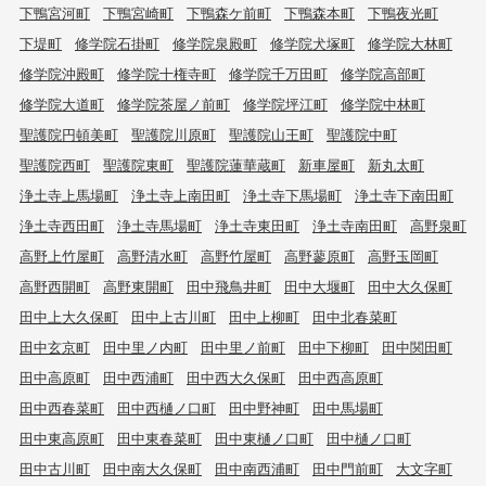
下鴨宮河町
下鴨宮崎町
下鴨森ケ前町
下鴨森本町
下鴨夜光町
下堤町
修学院石掛町
修学院泉殿町
修学院犬塚町
修学院大林町
修学院沖殿町
修学院十権寺町
修学院千万田町
修学院高部町
修学院大道町
修学院茶屋ノ前町
修学院坪江町
修学院中林町
聖護院円頓美町
聖護院川原町
聖護院山王町
聖護院中町
聖護院西町
聖護院東町
聖護院蓮華蔵町
新車屋町
新丸太町
浄土寺上馬場町
浄土寺上南田町
浄土寺下馬場町
浄土寺下南田町
浄土寺西田町
浄土寺馬場町
浄土寺東田町
浄土寺南田町
高野泉町
高野上竹屋町
高野清水町
高野竹屋町
高野蓼原町
高野玉岡町
高野西開町
高野東開町
田中飛鳥井町
田中大堰町
田中大久保町
田中上大久保町
田中上古川町
田中上柳町
田中北春菜町
田中玄京町
田中里ノ内町
田中里ノ前町
田中下柳町
田中関田町
田中高原町
田中西浦町
田中西大久保町
田中西高原町
田中西春菜町
田中西樋ノ口町
田中野神町
田中馬場町
田中東高原町
田中東春菜町
田中東樋ノ口町
田中樋ノ口町
田中古川町
田中南大久保町
田中南西浦町
田中門前町
大文字町