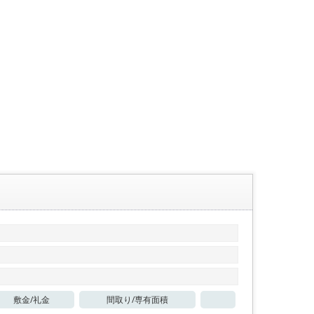
敷金/
礼金
間取り/
専有面積