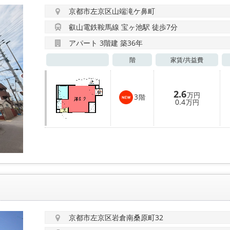
京都市左京区山端滝ケ鼻町
叡山電鉄鞍馬線 宝ヶ池駅 徒歩7分
アパート 3階建 築36年
階
家賃/
共益費
2.6
万円
3
階
0.4
万円
京都市左京区岩倉南桑原町32