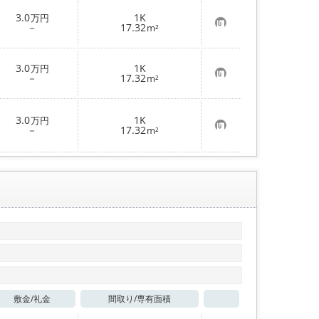
お気に入り
3.0
1K
万円
お
－
17.32
m²
気
に
入
り
3.0
1K
万円
登
お
－
17.32
m²
録
気
に
入
り
3.0
1K
万円
登
お
－
17.32
m²
録
気
に
入
り
登
録
敷金/
礼金
間取り/
専有面積
お気に入り