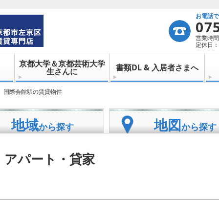
お電話
07
営業時間：
定休日：
京都大学＆京都芸術大学
書類DL & 入居者さまへ
生さんに
国際会館駅の賃貸物件
地域
地図
から探す
から探す
・アパート・貸家