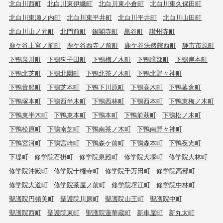
北白川西町
北白川東伊織町
北白川東小倉町
北白川東久保田町
北白川東瀬ノ内町
北白川東平井町
北白川平井町
北白川山田町
北白川山ノ元町
北門前町
銀閣寺町
黒谷町
讃州寺町
鹿ケ谷上宮ノ前町
鹿ケ谷西寺ノ前町
鹿ケ谷法然院西町
静市市原町
下鴨泉川町
下鴨狗子田町
下鴨梅ノ木町
下鴨膳部町
下鴨岸本町
下鴨北芝町
下鴨北園町
下鴨北茶ノ木町
下鴨北野々神町
下鴨貴船町
下鴨芝本町
下鴨下川原町
下鴨高木町
下鴨蓼倉町
下鴨塚本町
下鴨西半木町
下鴨西林町
下鴨西本町
下鴨東梅ノ木町
下鴨東半木町
下鴨東本町
下鴨本町
下鴨前萩町
下鴨松ノ木町
下鴨松原町
下鴨南芝町
下鴨南茶ノ木町
下鴨南野々神町
下鴨宮河町
下鴨宮崎町
下鴨森ケ前町
下鴨森本町
下鴨夜光町
下堤町
修学院石掛町
修学院泉殿町
修学院犬塚町
修学院大林町
修学院沖殿町
修学院十権寺町
修学院千万田町
修学院高部町
修学院大道町
修学院茶屋ノ前町
修学院坪江町
修学院中林町
聖護院円頓美町
聖護院川原町
聖護院山王町
聖護院中町
聖護院西町
聖護院東町
聖護院蓮華蔵町
新車屋町
新丸太町