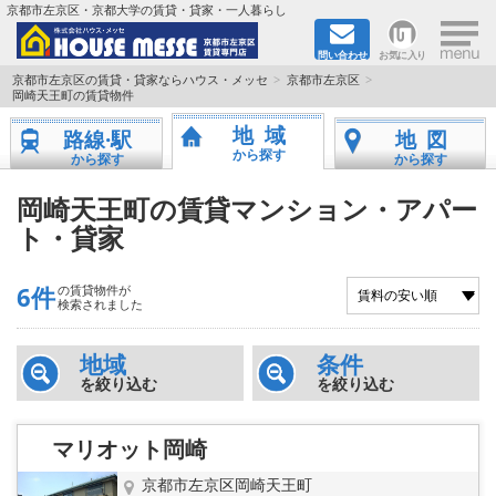
×
京都市左京区・京都大学の賃貸・貸家・一人暮らし
問い合わせ
お気に入り
TOPページ
京都市左京区の賃貸・貸家ならハウス・メッセ
京都市左京区
岡崎天王町の賃貸物件
地図から検索
地域
路線·駅
地図
から探す
から探す
から探す
地域から検索
岡崎天王町の賃貸マンション・アパー
ト・貸家
京都大学＆京都芸術大学生さんに
書類DL & 入居者さまへ
6件
の賃貸物件が
検索されました
家族で住むならマンション？賃家？
地域
条件
を絞り込む
を絞り込む
一人暮らしの物件特集
マリオット岡崎
ペット相談OKの賃貸！
京都市左京区岡崎天王町