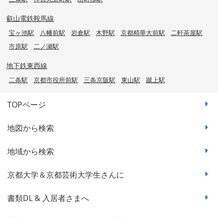
叡山電鉄鞍馬線
宝ヶ池駅
八幡前駅
岩倉駅
木野駅
京都精華大前駅
二軒茶屋駅
市原駅
二ノ瀬駅
地下鉄東西線
二条駅
京都市役所前駅
三条京阪駅
東山駅
蹴上駅
TOPページ
地図から検索
地域から検索
京都大学＆京都芸術大学生さんに
書類DL & 入居者さまへ