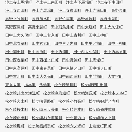
浄土寺上馬場町
浄土寺上南田町
浄土寺下馬場町
浄土寺下南田町
浄土寺西田町
浄土寺馬場町
浄土寺東田町
浄土寺南田町
高野泉町
高野上竹屋町
高野清水町
高野竹屋町
高野蓼原町
高野玉岡町
高野西開町
高野東開町
田中飛鳥井町
田中大堰町
田中大久保町
田中上大久保町
田中上玄京町
田中上古川町
田中上柳町
田中北春菜町
田中玄京町
田中里ノ内町
田中里ノ前町
田中下柳町
田中関田町
田中高原町
田中西浦町
田中西大久保町
田中西高原町
田中西春菜町
田中西樋ノ口町
田中野神町
田中馬場町
田中東高原町
田中東春菜町
田中東樋ノ口町
田中樋ノ口町
田中古川町
田中南大久保町
田中南西浦町
田中門前町
大文字町
東丸太町
福本町
孫橋町
松ケ崎泉川町
松ケ崎壱町田町
松ケ崎井出ケ海道町
松ケ崎今海道町
松ケ崎海尻町
松ケ崎木ノ本町
松ケ崎久土町
松ケ崎雲路町
松ケ崎小竹薮町
松ケ崎御所ノ内町
松ケ崎桜木町
松ケ崎三反長町
松ケ崎芝本町
松ケ崎修理式町
松ケ崎正田町
松ケ崎杉ケ海道町
松ケ崎西山
松ケ崎樋ノ上町
松ケ崎堀町
松ケ崎横縄手町
松ケ崎六ノ坪町
山端壱町田町