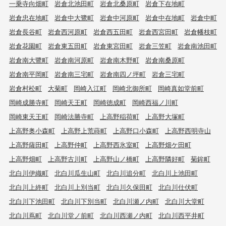
一乗寺向畑町
岩倉北池田町
岩倉北桑原町
岩倉下在地町
岩倉忠在地町
岩倉中大鷺町
岩倉中河原町
岩倉中在地町
岩倉中町
岩倉長谷町
岩倉西河原町
岩倉西五田町
岩倉西宮田町
岩倉幡枝町
岩倉花園町
岩倉東五田町
岩倉東宮田町
岩倉三笠町
岩倉南池田町
岩倉南大鷺町
岩倉南河原町
岩倉南木野町
岩倉南桑原町
岩倉南平岡町
岩倉南三宅町
岩倉南四ノ坪町
岩倉三宅町
岩倉村松町
大菊町
岡崎入江町
岡崎北御所町
岡崎真如堂前町
岡崎成勝寺町
岡崎天王町
岡崎徳成町
岡崎西福ノ川町
岡崎東天王町
岡崎法勝寺町
上高野稲荷町
上高野大塚町
上高野奥小森町
上高野上荒蒔町
上高野口小森町
上高野西明寺山
上高野薩田町
上高野仲町
上高野西氷室町
上高野畑ケ田町
上高野畑町
上高野古川町
上高野山ノ橋町
上高野隣好町
菊鉾町
北白川伊織町
北白川瓜生山町
北白川追分町
北白川上池田町
北白川上終町
北白川上別当町
北白川久保田町
北白川仕伏町
北白川下池田町
北白川下別当町
北白川瀬ノ内町
北白川大堂町
北白川蔦町
北白川堂ノ前町
北白川西瀬ノ内町
北白川西平井町