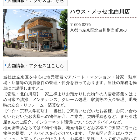
店舗情報・アクセスはこちら
ハウス・メッセ 北白川店
〒606-8276
京都市左京区北白川別当町30-3
店舗情報・アクセスはこちら
当社は左京区を中心に地元密着でアパート・マンション・貸家・駐車
場・店舗等の賃貸物件の管理・仲介を行っております。当社の業務を簡
単にご説明しますと…
【管理・北白川店】 家主様よりお預かりした物件の入居者募集をはじ
め日常の清掃、メンテナンス、クレーム処理、家賃等の入金管理、退去
時の立会・リフォーム・清算など。
【仲介・京都大学前店】 当社にご来店いただいたお客様、お問い合わ
せいただいたお客様への物件紹介、ご案内、契約手続きなど。また引越
屋さんのご紹介、インターネット環境についてのアドバイスなど。
地元密着店ならではの物件情報、地元情報などお客様のご要望に沿った
物件の提案、アドバイスを心がけています。『左京区と言えばハウス・
メッセ』と言っていただけるよう、お客様に気軽に入って何でも聞いて