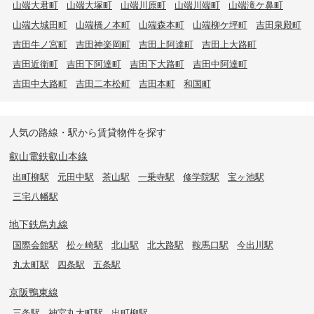
山端大君町
山端大塚町
山端川原町
山端川端町
山端滝ケ鼻町
山端大城田町
山端橋ノ本町
山端森本町
山端柳ケ坪町
吉田泉殿町
吉田牛ノ宮町
吉田神楽岡町
吉田上阿達町
吉田上大路町
吉田近衛町
吉田下阿達町
吉田下大路町
吉田中阿達町
吉田中大路町
吉田二本松町
吉田本町
和国町
人気の路線・駅から賃貸物件を探す
叡山電鉄叡山本線
出町柳駅
元田中駅
茶山駅
一乗寺駅
修学院駅
宝ヶ池駅
三宅八幡駅
地下鉄烏丸線
国際会館駅
松ヶ崎駅
北山駅
北大路駅
鞍馬口駅
今出川駅
丸太町駅
四条駅
五条駅
京阪鴨東線
三条駅
神宮丸太町駅
出町柳駅