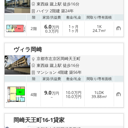
特選物件
東西線 蹴上駅 徒歩16分
ハイツ 2階建 築24年
ハウスメーカー施工特集！
お気
階
家賃/
共益費
敷金/
礼金
間取り/
専有面積
6.0
1
1K
ヶ月
万円
路線·駅から探す
2
階
お
1
24.7
0.3
ヶ月
m²
万円
気
に
IT重説について
入
り
ヴィラ岡崎
登
録
スタッフ紹介
京都市左京区岡崎天王町
東西線 蹴上駅 徒歩16分
賃貸管理の北白川店
マンション 4階建 築56年
お気
階
家賃/
共益費
敷金/
礼金
間取り/
専有面積
店舗情報·アクセス
9.0
10.0
1LDK
万円
万円
4
階
お
10.0
39.88
会社概要
－
万円
m²
気
に
入
メールでお問い合わせ
り
登
岡崎天王町16-1貸家
録