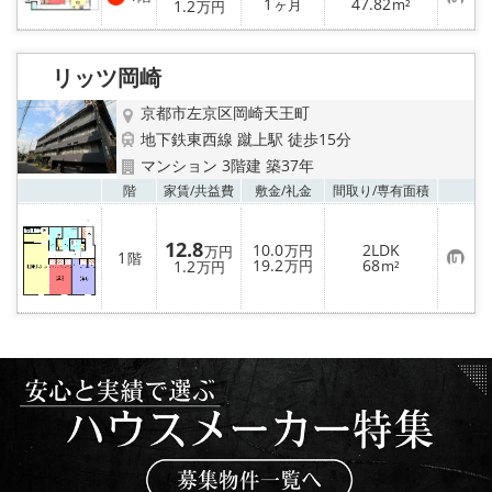
り
お
1
47.82
1.2
ヶ月
m²
万円
登
気
録
に
入
り
リッツ岡崎
登
録
京都市左京区岡崎天王町
地下鉄東西線 蹴上駅 徒歩15分
マンション 3階建 築37年
お気
階
家賃/
共益費
敷金/
礼金
間取り/
専有面積
12.8
10.0
2LDK
万円
万円
1
階
お
19.2
68
1.2
万円
m²
万円
気
に
入
り
登
録