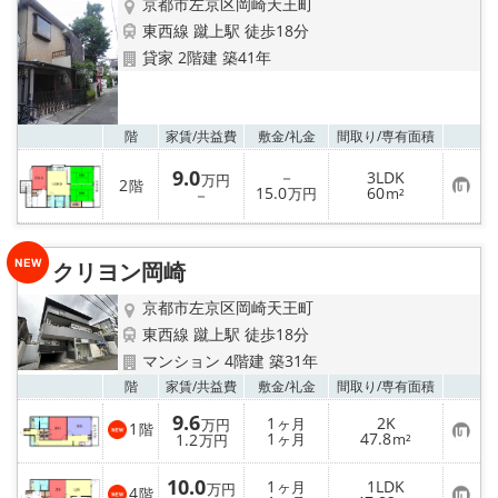
京都市左京区岡崎天王町
東西線 蹴上駅 徒歩18分
貸家 2階建 築41年
お気
階
家賃/
共益費
敷金/
礼金
間取り/
専有面積
9.0
－
3LDK
万円
2
階
お
15.0
60
－
万円
m²
気
に
入
り
クリヨン岡崎
登
録
京都市左京区岡崎天王町
東西線 蹴上駅 徒歩18分
マンション 4階建 築31年
お気
階
家賃/
共益費
敷金/
礼金
間取り/
専有面積
9.6
1
2K
ヶ月
万円
1
階
お
1
47.8
1.2
ヶ月
m²
万円
気
に
10.0
入
1
1LDK
ヶ月
万円
4
階