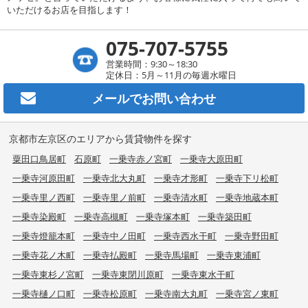
いただけるお店を目指します！
075-707-5755
営業時間：9:30～18:30
定休日：5月～11月の毎週水曜日
メールで
お問い合わせ
京都市左京区のエリアから賃貸物件を探す
粟田口鳥居町
石原町
一乗寺赤ノ宮町
一乗寺大原田町
一乗寺河原田町
一乗寺北大丸町
一乗寺才形町
一乗寺下リ松町
一乗寺里ノ西町
一乗寺里ノ前町
一乗寺清水町
一乗寺地蔵本町
一乗寺染殿町
一乗寺高槻町
一乗寺塚本町
一乗寺築田町
一乗寺燈籠本町
一乗寺中ノ田町
一乗寺西水干町
一乗寺野田町
一乗寺花ノ木町
一乗寺払殿町
一乗寺馬場町
一乗寺東浦町
一乗寺東杉ノ宮町
一乗寺東閉川原町
一乗寺東水干町
一乗寺樋ノ口町
一乗寺松原町
一乗寺南大丸町
一乗寺宮ノ東町