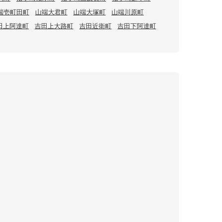
端壱町田町
山端大君町
山端大塚町
山端川原町
田上阿達町
吉田上大路町
吉田近衛町
吉田下阿達町