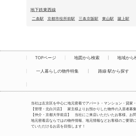
地下鉄東西線
二条駅
京都市役所前駅
三条京阪駅
東山駅
蹴上駅
TOPページ
地図から検索
地域から
一人暮らしの物件特集
路線·駅から探す
当社は左京区を中心に地元密着でアパート・マンション・貸家
【管理・北白川店】 家主様よりお預かりした物件の入居者募
【仲介・京都大学前店】 当社にご来店いただいたお客様、お
地元密着店ならではの物件情報、地元情報などお客様のご要望
ていただけるお店を目指します！