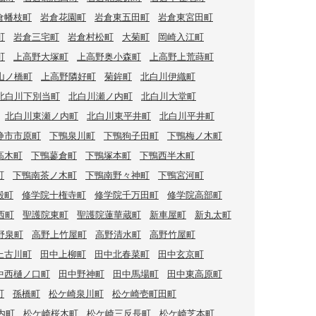
倉幡枝町
岩倉花園町
岩倉東五田町
岩倉東宮田町
町
岩倉三宅町
岩倉村松町
大菊町
岡崎入江町
町
上高野大塚町
上高野奥小森町
上高野上荒蒔町
山ノ橋町
上高野隣好町
菊鉾町
北白川伊織町
北白川下別当町
北白川瀬ノ内町
北白川大堂町
北白川東瀬ノ内町
北白川東平井町
北白川平井町
静市市原町
下鴨泉川町
下鴨狗子田町
下鴨梅ノ木町
高木町
下鴨蓼倉町
下鴨塚本町
下鴨西半木町
町
下鴨南茶ノ木町
下鴨南野々神町
下鴨宮河町
殿町
修学院十権寺町
修学院千万田町
修学院高部町
西町
聖護院東町
聖護院蓮華蔵町
新車屋町
新丸太町
野泉町
高野上竹屋町
高野清水町
高野竹屋町
上古川町
田中上柳町
田中北春菜町
田中玄京町
中西樋ノ口町
田中野神町
田中馬場町
田中東高原町
町
孫橋町
松ケ崎泉川町
松ケ崎壱町田町
内町
松ケ崎桜木町
松ケ崎三反長町
松ケ崎芝本町