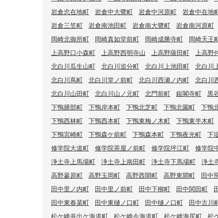
岩倉忠在地町
岩倉中大鷺町
岩倉中河原町
岩倉中在地
岩倉三笠町
岩倉南池田町
岩倉南大鷺町
岩倉南河原町
岡崎北御所町
岡崎真如堂前町
岡崎成勝寺町
岡崎天王
上高野口小森町
上高野西明寺山
上高野薩田町
上高野
北白川瓜生山町
北白川追分町
北白川上池田町
北白川
北白川蔦町
北白川堂ノ前町
北白川西瀬ノ内町
北白川
北白川山田町
北白川山ノ元町
北門前町
銀閣寺町
黒
下鴨膳部町
下鴨岸本町
下鴨北芝町
下鴨北園町
下鴨
下鴨西林町
下鴨西本町
下鴨東梅ノ木町
下鴨東半木町
下鴨宮崎町
下鴨森ケ前町
下鴨森本町
下鴨夜光町
下
修学院大道町
修学院茶屋ノ前町
修学院坪江町
修学院
浄土寺上馬場町
浄土寺上南田町
浄土寺下馬場町
浄土
高野蓼原町
高野玉岡町
高野西開町
高野東開町
田中
田中里ノ内町
田中里ノ前町
田中下柳町
田中関田町
田中東春菜町
田中東樋ノ口町
田中樋ノ口町
田中古川
松ケ崎井出ケ海道町
松ケ崎今海道町
松ケ崎海尻町
松