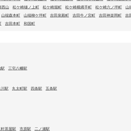
崎西山
松ケ崎樋ノ上町
松ケ崎堀町
松ケ崎横縄手町
松ケ崎六ノ坪町
山
山端森本町
山端柳ケ坪町
吉田泉殿町
吉田牛ノ宮町
吉田神楽岡町
吉
町
吉田本町
和国町
池駅
三宅八幡駅
出川駅
丸太町駅
四条駅
五条駅
二軒茶屋駅
市原駅
二ノ瀬駅