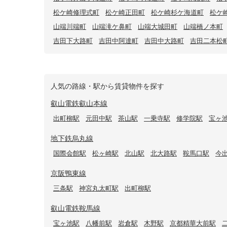
松ケ崎修理式町
松ケ崎正田町
松ケ崎杉ケ海道町
松ケ
山端川端町
山端滝ケ鼻町
山端大城田町
山端橋ノ本町
吉田下大路町
吉田中阿達町
吉田中大路町
吉田二本松
人気の路線・駅から賃貸物件を探す
叡山電鉄叡山本線
出町柳駅
元田中駅
茶山駅
一乗寺駅
修学院駅
宝ヶ
地下鉄烏丸線
国際会館駅
松ヶ崎駅
北山駅
北大路駅
鞍馬口駅
今
京阪鴨東線
三条駅
神宮丸太町駅
出町柳駅
叡山電鉄鞍馬線
宝ヶ池駅
八幡前駅
岩倉駅
木野駅
京都精華大前駅