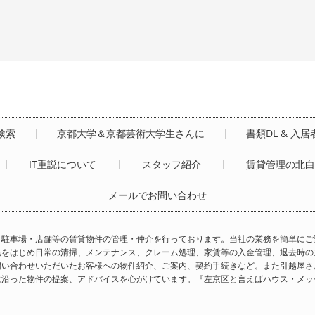
検索
京都大学＆京都芸術大学生さんに
書類DL & 入
IT重説について
スタッフ紹介
賃貸管理の北
メールでお問い合わせ
・駐車場・店舗等の賃貸物件の管理・仲介を行っております。当社の業務を簡単にご
集をはじめ日常の清掃、メンテナンス、クレーム処理、家賃等の入金管理、退去時の
問い合わせいただいたお客様への物件紹介、ご案内、契約手続きなど。また引越屋さ
に沿った物件の提案、アドバイスを心がけています。『左京区と言えばハウス・メッ