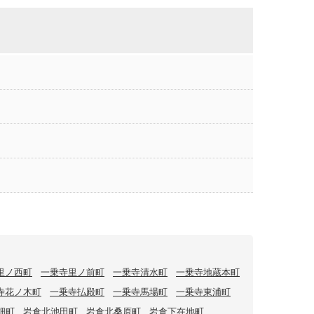
里ノ西町
一乗寺里ノ前町
一乗寺清水町
一乗寺地蔵本町
寺花ノ木町
一乗寺払殿町
一乗寺馬場町
一乗寺東浦町
畑町
岩倉北池田町
岩倉北桑原町
岩倉下在地町