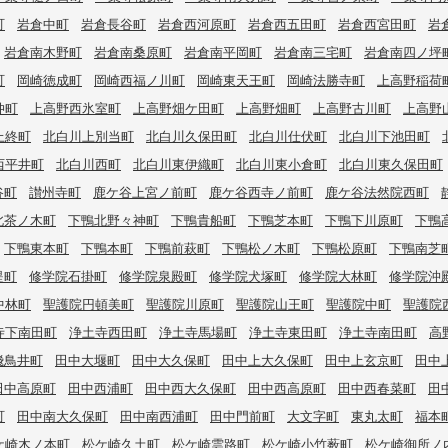
町
岩倉中町
岩倉長谷町
岩倉西河原町
岩倉西五田町
岩倉西宮田町
岩
岩倉南木野町
岩倉南桑原町
岩倉南平岡町
岩倉南三宅町
岩倉南四ノ坪
町
岡崎徳成町
岡崎西福ノ川町
岡崎東天王町
岡崎法勝寺町
上高野稲荷
仲町
上高野西氷室町
上高野畑ケ田町
上高野畑町
上高野古川町
上高野
上終町
北白川上別当町
北白川久保田町
北白川仕伏町
北白川下池田町
西平井町
北白川西町
北白川東伊織町
北白川東小倉町
北白川東久保田町
谷町
讃州寺町
鹿ケ谷上宮ノ前町
鹿ケ谷西寺ノ前町
鹿ケ谷法然院西町
北茶ノ木町
下鴨北野々神町
下鴨貴船町
下鴨芝本町
下鴨下川原町
下鴨
下鴨東本町
下鴨本町
下鴨前萩町
下鴨松ノ木町
下鴨松原町
下鴨南芝
堤町
修学院石掛町
修学院泉殿町
修学院犬塚町
修学院大林町
修学院沖
中林町
聖護院円頓美町
聖護院川原町
聖護院山王町
聖護院中町
聖護院
寺下南田町
浄土寺西田町
浄土寺馬場町
浄土寺東田町
浄土寺南田町
高
飛鳥井町
田中大堰町
田中大久保町
田中上大久保町
田中上玄京町
田中
田中高原町
田中西浦町
田中西大久保町
田中西高原町
田中西春菜町
田
町
田中南大久保町
田中南西浦町
田中門前町
大文字町
東丸太町
福本
ケ崎木ノ本町
松ケ崎久土町
松ケ崎雲路町
松ケ崎小竹薮町
松ケ崎御所ノ