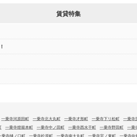
賃貸特集
！
一乗寺河原田町
一乗寺北大丸町
一乗寺才形町
一乗寺下リ松町
一乗寺
町
一乗寺燈籠本町
一乗寺中ノ田町
一乗寺西水干町
一乗寺野田町
一乗
一乗寺樋ノ口町
一乗寺松原町
一乗寺南大丸町
一乗寺宮ノ東町
一乗寺向