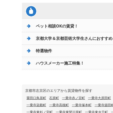
ペット相談OKの賃貸！
京都大学＆京都芸術大学生さんにおすすめ
特選物件
ハウスメーカー施工特集！
京都市左京区のエリアから賃貸物件を探す
粟田口鳥居町
石原町
一乗寺赤ノ宮町
一乗寺大原田町
一乗寺染殿町
一乗寺高槻町
一乗寺塚本町
一乗寺築田
一乗寺東杉ノ宮町
一乗寺東閉川原町
一乗寺東水干町