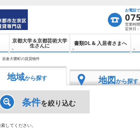
お電話
07
営業時間：
定休日：
京都大学＆京都芸術大学
書類DL & 入居者さまへ
生さんに
岩倉大鷺町の賃貸物件
地域
地図
から探す
から探す
条件
を絞り込む
検索してください。