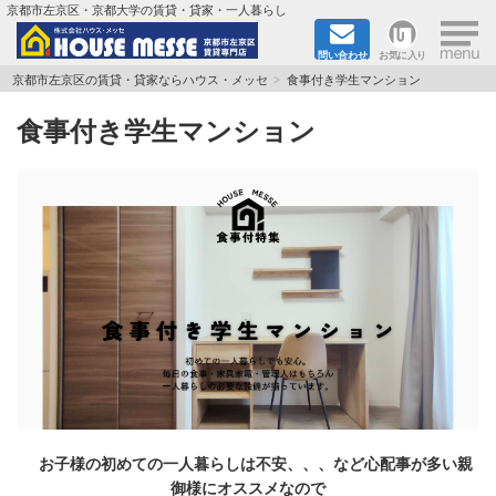
×
京都市左京区・京都大学の賃貸・貸家・一人暮らし
問い合わせ
お気に入り
TOPページ
京都市左京区の賃貸・貸家ならハウス・メッセ
食事付き学生マンション
食事付き学生マンション
地図から検索
地域から検索
京都大学＆京都芸術大学生さんに
書類DL & 入居者さまへ
家族で住むならマンション？賃家？
一人暮らしの物件特集
ペット相談OKの賃貸！
お子様の初めての一人暮らしは不安、、、など心配事が多い親
御様にオススメなので