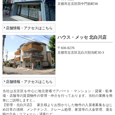
京都市左京区田中門前町98
店舗情報・アクセスはこちら
ハウス・メッセ 北白川店
〒606-8276
京都市左京区北白川別当町30-3
店舗情報・アクセスはこちら
当社は左京区を中心に地元密着でアパート・マンション・貸家・駐車
場・店舗等の賃貸物件の管理・仲介を行っております。当社の業務を簡
単にご説明しますと…
【管理・北白川店】 家主様よりお預かりした物件の入居者募集をはじ
め日常の清掃、メンテナンス、クレーム処理、家賃等の入金管理、退去
時の立会・リフォーム・清算など。