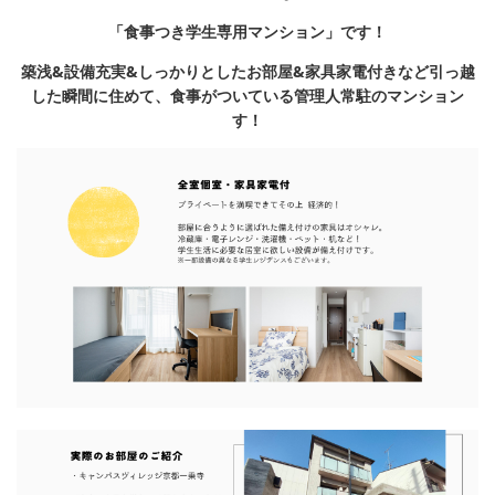
特選物件
「食事つき学生専用マンション」です！
ハウスメーカー施工特集！
築浅&設備充実&しっかりとしたお部屋&家具家電付きなど引っ越
した瞬間に住めて、食事がついている管理人常駐のマンション
路線·駅から探す
す！
IT重説について
スタッフ紹介
賃貸管理の北白川店
店舗情報·アクセス
会社概要
メールでお問い合わせ