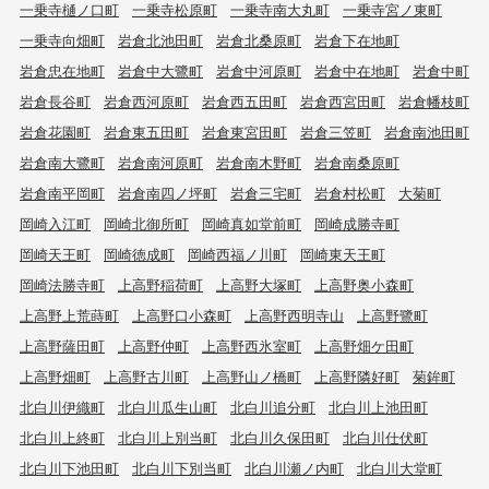
一乗寺樋ノ口町
一乗寺松原町
一乗寺南大丸町
一乗寺宮ノ東町
一乗寺向畑町
岩倉北池田町
岩倉北桑原町
岩倉下在地町
岩倉忠在地町
岩倉中大鷺町
岩倉中河原町
岩倉中在地町
岩倉中町
岩倉長谷町
岩倉西河原町
岩倉西五田町
岩倉西宮田町
岩倉幡枝町
岩倉花園町
岩倉東五田町
岩倉東宮田町
岩倉三笠町
岩倉南池田町
岩倉南大鷺町
岩倉南河原町
岩倉南木野町
岩倉南桑原町
岩倉南平岡町
岩倉南四ノ坪町
岩倉三宅町
岩倉村松町
大菊町
岡崎入江町
岡崎北御所町
岡崎真如堂前町
岡崎成勝寺町
岡崎天王町
岡崎徳成町
岡崎西福ノ川町
岡崎東天王町
岡崎法勝寺町
上高野稲荷町
上高野大塚町
上高野奥小森町
上高野上荒蒔町
上高野口小森町
上高野西明寺山
上高野鷺町
上高野薩田町
上高野仲町
上高野西氷室町
上高野畑ケ田町
上高野畑町
上高野古川町
上高野山ノ橋町
上高野隣好町
菊鉾町
北白川伊織町
北白川瓜生山町
北白川追分町
北白川上池田町
北白川上終町
北白川上別当町
北白川久保田町
北白川仕伏町
北白川下池田町
北白川下別当町
北白川瀬ノ内町
北白川大堂町