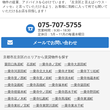
物件の提案、アドバイスを心がけています。『左京区と言えばハウス・
メッセ』と言っていただけるよう、お客様に気軽に入って何でも聞いて
いただけるお店を目指します！
075-707-5755
営業時間：9:30～18:30
定休日：5月～11月の毎週水曜日
メールで
お問い合わせ
京都市左京区のエリアから賃貸物件を探す
粟田口鳥居町
石原町
一乗寺赤ノ宮町
一乗寺大原田町
一乗寺河原田町
一乗寺北大丸町
一乗寺才形町
一乗寺下リ松町
一乗寺里ノ西町
一乗寺里ノ前町
一乗寺清水町
一乗寺地蔵本町
一乗寺染殿町
一乗寺高槻町
一乗寺塚本町
一乗寺築田町
一乗寺燈籠本町
一乗寺中ノ田町
一乗寺西水干町
一乗寺野田町
一乗寺花ノ木町
一乗寺払殿町
一乗寺馬場町
一乗寺東浦町
一乗寺東杉ノ宮町
一乗寺東閉川原町
一乗寺東水干町