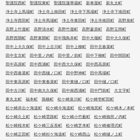
聖護院西町
聖護院東町
聖護院蓮華蔵町
新車屋町
新丸太町
浄土寺上馬場町
浄土寺上南田町
浄土寺下馬場町
浄土寺下南田町
浄土寺西田町
浄土寺馬場町
浄土寺東田町
浄土寺南田町
高野泉町
高野上竹屋町
高野清水町
高野竹屋町
高野蓼原町
高野玉岡町
高野西開町
高野東開町
田中飛鳥井町
田中大堰町
田中大久保町
田中上大久保町
田中上古川町
田中上柳町
田中北春菜町
田中玄京町
田中里ノ内町
田中里ノ前町
田中下柳町
田中関田町
田中高原町
田中西浦町
田中西大久保町
田中西高原町
田中西春菜町
田中西樋ノ口町
田中野神町
田中馬場町
田中東高原町
田中東春菜町
田中東樋ノ口町
田中樋ノ口町
田中古川町
田中南大久保町
田中南西浦町
田中門前町
大文字町
東丸太町
福本町
孫橋町
松ケ崎泉川町
松ケ崎壱町田町
松ケ崎井出ケ海道町
松ケ崎今海道町
松ケ崎海尻町
松ケ崎木ノ本町
松ケ崎久土町
松ケ崎雲路町
松ケ崎小竹薮町
松ケ崎御所ノ内町
松ケ崎桜木町
松ケ崎三反長町
松ケ崎芝本町
松ケ崎修理式町
松ケ崎正田町
松ケ崎杉ケ海道町
松ケ崎西山
松ケ崎樋ノ上町