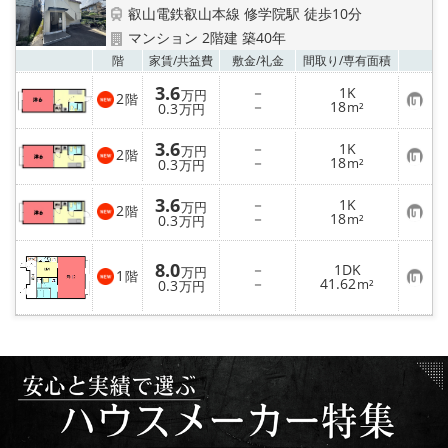
特選物件
叡山電鉄叡山本線 修学院駅 徒歩10分
マンション 2階建 築40年
ハウスメーカー施工特集！
お気
階
家賃/
共益費
敷金/
礼金
間取り/
専有面積
3.6
－
1K
万円
2
路線·駅から探す
階
お
－
18
0.3
m²
万円
気
に
3.6
IT重説について
入
－
1K
万円
2
階
り
お
－
18
0.3
m²
万円
登
気
録
に
スタッフ紹介
3.6
入
－
1K
万円
2
階
り
お
－
18
0.3
m²
万円
登
気
賃貸管理の北白川店
録
に
入
8.0
－
1DK
万円
り
1
階
お
－
41.62
0.3
m²
万円
登
店舗情報·アクセス
気
録
に
入
り
会社概要
登
録
メールでお問い合わせ