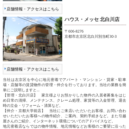
店舗情報・アクセスはこちら
ハウス・メッセ 北白川店
〒606-8276
京都市左京区北白川別当町30-3
店舗情報・アクセスはこちら
当社は左京区を中心に地元密着でアパート・マンション・貸家・駐車
場・店舗等の賃貸物件の管理・仲介を行っております。当社の業務を簡
単にご説明しますと…
【管理・北白川店】 家主様よりお預かりした物件の入居者募集をはじ
め日常の清掃、メンテナンス、クレーム処理、家賃等の入金管理、退去
時の立会・リフォーム・清算など。
【仲介・京都大学前店】 当社にご来店いただいたお客様、お問い合わ
せいただいたお客様への物件紹介、ご案内、契約手続きなど。また引越
屋さんのご紹介、インターネット環境についてのアドバイスなど。
地元密着店ならではの物件情報、地元情報などお客様のご要望に沿った