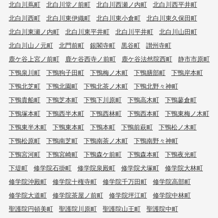
北白川蔦町
北白川堂ノ前町
北白川西瀬ノ内町
北白川西平井町
北白川西町
北白川東伊織町
北白川東小倉町
北白川東久保田町
北白川東瀬ノ内町
北白川東平井町
北白川平井町
北白川山田町
北白川山ノ元町
北門前町
銀閣寺町
黒谷町
讃州寺町
鹿ケ谷上宮ノ前町
鹿ケ谷西寺ノ前町
鹿ケ谷法然院西町
静市市原町
下鴨泉川町
下鴨狗子田町
下鴨梅ノ木町
下鴨膳部町
下鴨岸本町
下鴨北芝町
下鴨北園町
下鴨北茶ノ木町
下鴨北野々神町
下鴨貴船町
下鴨芝本町
下鴨下川原町
下鴨高木町
下鴨蓼倉町
下鴨塚本町
下鴨西半木町
下鴨西林町
下鴨西本町
下鴨東梅ノ木町
下鴨東半木町
下鴨東本町
下鴨本町
下鴨前萩町
下鴨松ノ木町
下鴨松原町
下鴨南芝町
下鴨南茶ノ木町
下鴨南野々神町
下鴨宮河町
下鴨宮崎町
下鴨森ケ前町
下鴨森本町
下鴨夜光町
下堤町
修学院石掛町
修学院泉殿町
修学院犬塚町
修学院大林町
修学院沖殿町
修学院十権寺町
修学院千万田町
修学院高部町
修学院大道町
修学院茶屋ノ前町
修学院坪江町
修学院中林町
聖護院円頓美町
聖護院川原町
聖護院山王町
聖護院中町