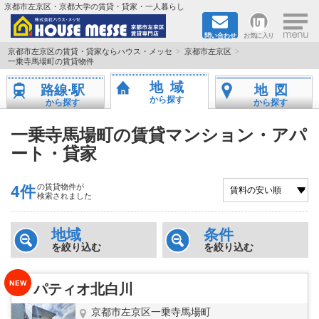
×
京都市左京区・京都大学の賃貸・貸家・一人暮らし
問い合わせ
お気に入り
TOPページ
京都市左京区の賃貸・貸家ならハウス・メッセ
京都市左京区
一乗寺馬場町の賃貸物件
地図から検索
地域
路線·駅
地図
から探す
から探す
から探す
地域から検索
一乗寺馬場町の賃貸マンション・アパ
ート・貸家
京都大学＆京都芸術大学生さんに
書類DL & 入居者さまへ
4件
の賃貸物件が
検索されました
家族で住むならマンション？賃家？
地域
条件
を絞り込む
を絞り込む
一人暮らしの物件特集
パティオ北白川
ペット相談OKの賃貸！
京都市左京区一乗寺馬場町