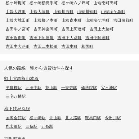
松ケ崎堀町
松ケ崎横縄手町
松ケ崎六ノ坪町
山端壱町田町
山端大君町
山端大塚町
山端川原町
山端川端町
山端滝ケ鼻町
山端大城田町
山端橋ノ本町
山端森本町
山端柳ケ坪町
吉田泉殿町
吉田牛ノ宮町
吉田神楽岡町
吉田上阿達町
吉田上大路町
吉田近衛町
吉田下阿達町
吉田下大路町
吉田中阿達町
吉田中大路町
吉田二本松町
吉田本町
和国町
人気の路線・駅から賃貸物件を探す
叡山電鉄叡山本線
出町柳駅
元田中駅
茶山駅
一乗寺駅
修学院駅
宝ヶ池駅
三宅八幡駅
地下鉄烏丸線
国際会館駅
松ヶ崎駅
北山駅
北大路駅
鞍馬口駅
今出川駅
丸太町駅
四条駅
五条駅
京阪鴨東線