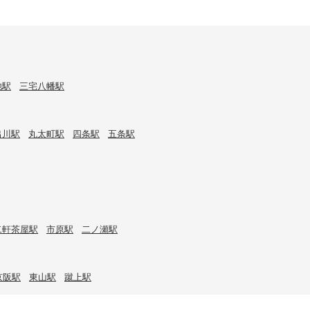
池駅
三宅八幡駅
出川駅
丸太町駅
四条駅
五条駅
二軒茶屋駅
市原駅
二ノ瀬駅
京阪駅
東山駅
蹴上駅