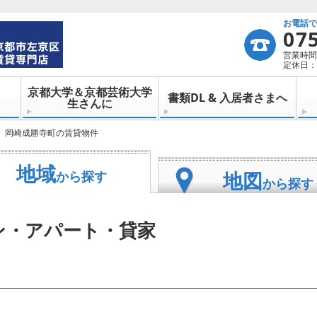
お電話
07
営業時間：
定休日：
京都大学＆京都芸術大学
書類DL & 入居者さまへ
生さんに
岡崎成勝寺町の賃貸物件
地域
地図
から探す
から探す
ン・アパート・貸家