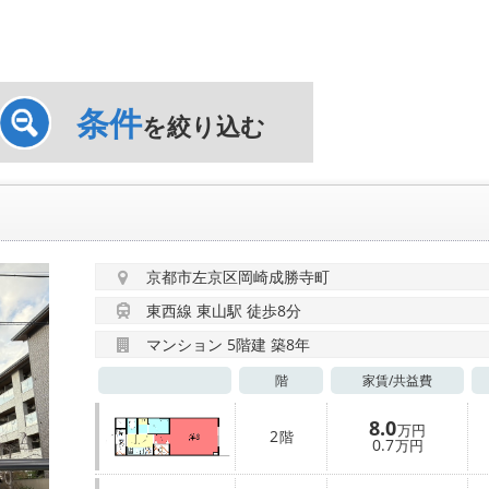
条件
を絞り込む
京都市左京区岡崎成勝寺町
東西線 東山駅 徒歩8分
マンション 5階建 築8年
階
家賃/
共益費
8.0
万円
2
階
0.7
万円