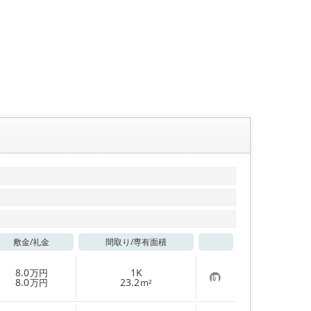
敷金/
礼金
間取り/
専有面積
お気に入り
8.0
1K
万円
お
8.0
23.2
万円
m²
気
に
入