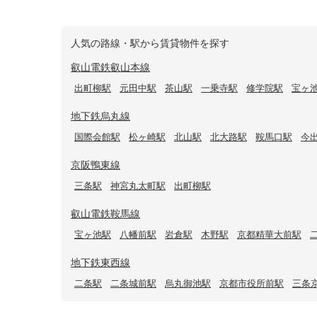
人気の路線・駅から賃貸物件を探す
叡山電鉄叡山本線
出町柳駅
元田中駅
茶山駅
一乗寺駅
修学院駅
宝ヶ
地下鉄烏丸線
国際会館駅
松ヶ崎駅
北山駅
北大路駅
鞍馬口駅
今
京阪鴨東線
三条駅
神宮丸太町駅
出町柳駅
叡山電鉄鞍馬線
宝ヶ池駅
八幡前駅
岩倉駅
木野駅
京都精華大前駅
地下鉄東西線
二条駅
二条城前駅
烏丸御池駅
京都市役所前駅
三条