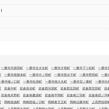
！
一乗寺河原田町
一乗寺北大丸町
一乗寺才形町
一乗寺下リ松町
一乗寺
町
一乗寺燈籠本町
一乗寺中ノ田町
一乗寺西水干町
一乗寺野田町
一乗
一乗寺樋ノ口町
一乗寺松原町
一乗寺南大丸町
一乗寺宮ノ東町
一乗寺向
町
岩倉中町
岩倉長谷町
岩倉西河原町
岩倉西五田町
岩倉西宮田町
岩
岩倉南木野町
岩倉南桑原町
岩倉南平岡町
岩倉南三宅町
岩倉南四ノ坪
町
岡崎徳成町
岡崎西福ノ川町
岡崎東天王町
岡崎法勝寺町
上高野稲荷
仲町
上高野西氷室町
上高野畑ケ田町
上高野畑町
上高野古川町
上高野