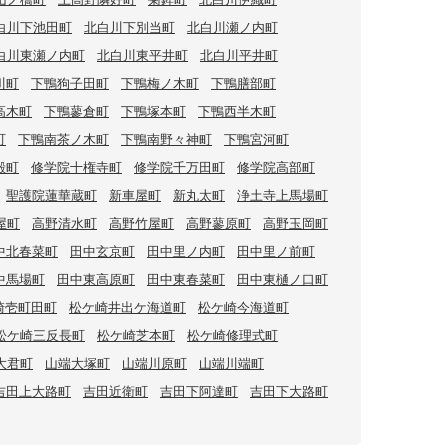
白川下池田町
北白川下別当町
北白川瀬ノ内町
白川東瀬ノ内町
北白川東平井町
北白川平井町
川町
下鴨狗子田町
下鴨梅ノ木町
下鴨膳部町
高木町
下鴨蓼倉町
下鴨塚本町
下鴨西半木町
町
下鴨南茶ノ木町
下鴨南野々神町
下鴨宮河町
殿町
修学院十権寺町
修学院千万田町
修学院高部町
聖護院蓮華蔵町
新車屋町
新丸太町
浄土寺上馬場町
屋町
高野清水町
高野竹屋町
高野蓼原町
高野玉岡町
中北春菜町
田中玄京町
田中里ノ内町
田中里ノ前町
中馬場町
田中東高原町
田中東春菜町
田中東樋ノ口町
崎壱町田町
松ケ崎井出ケ海道町
松ケ崎今海道町
松ケ崎三反長町
松ケ崎芝本町
松ケ崎修理式町
大君町
山端大塚町
山端川原町
山端川端町
吉田上大路町
吉田近衛町
吉田下阿達町
吉田下大路町