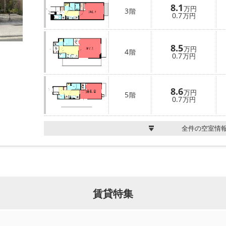
8.1
万円
3
階
0.7
万円
8.5
万円
4
階
0.7
万円
8.6
万円
5
階
0.7
万円
全件の空室情
賃貸特集