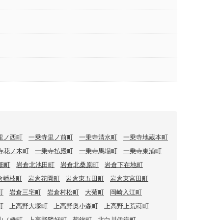
里ノ西町
一乗寺里ノ前町
一乗寺清水町
一乗寺地蔵本町
寺花ノ木町
一乗寺払殿町
一乗寺馬場町
一乗寺東浦町
畑町
岩倉北池田町
岩倉北桑原町
岩倉下在地町
倉幡枝町
岩倉花園町
岩倉東五田町
岩倉東宮田町
町
岩倉三宅町
岩倉村松町
大菊町
岡崎入江町
町
上高野大塚町
上高野奥小森町
上高野上荒蒔町
山ノ橋町
上高野隣好町
菊鉾町
北白川伊織町