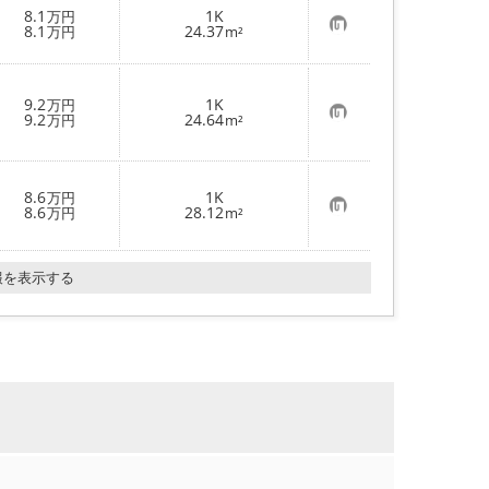
り
8.1
1K
万円
登
お
8.1
24.37
万円
m²
録
気
に
入
り
9.2
1K
万円
登
お
9.2
24.64
万円
m²
録
気
に
入
り
登
8.6
1K
万円
録
お
8.6
28.12
万円
m²
気
に
入
り
報を表示する
登
録