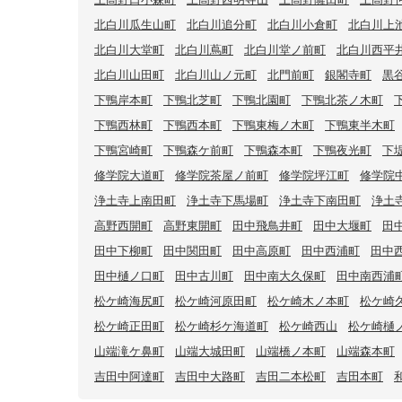
北白川瓜生山町
北白川追分町
北白川小倉町
北白川上
北白川大堂町
北白川蔦町
北白川堂ノ前町
北白川西平
北白川山田町
北白川山ノ元町
北門前町
銀閣寺町
黒
下鴨岸本町
下鴨北芝町
下鴨北園町
下鴨北茶ノ木町
下鴨西林町
下鴨西本町
下鴨東梅ノ木町
下鴨東半木町
下鴨宮崎町
下鴨森ケ前町
下鴨森本町
下鴨夜光町
下
修学院大道町
修学院茶屋ノ前町
修学院坪江町
修学院
浄土寺上南田町
浄土寺下馬場町
浄土寺下南田町
浄土
高野西開町
高野東開町
田中飛鳥井町
田中大堰町
田
田中下柳町
田中関田町
田中高原町
田中西浦町
田中
田中樋ノ口町
田中古川町
田中南大久保町
田中南西浦
松ケ崎海尻町
松ケ崎河原田町
松ケ崎木ノ本町
松ケ崎
松ケ崎正田町
松ケ崎杉ケ海道町
松ケ崎西山
松ケ崎樋
山端滝ケ鼻町
山端大城田町
山端橋ノ本町
山端森本町
吉田中阿達町
吉田中大路町
吉田二本松町
吉田本町