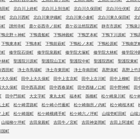
池田町
北白川上終町
北白川上別当町
北白川久保田町
北白川仕伏町
北
井町
北白川西町
北白川東伊織町
北白川東小倉町
北白川東久保田町
北
谷町
讃州寺町
鹿ケ谷西寺ノ前町
鹿ケ谷法然院西町
静市市原町
下鴨泉
下鴨北野々神町
下鴨貴船町
下鴨神殿町
下鴨芝本町
下鴨下川原町
下鴨
下鴨東本町
下鴨本町
下鴨前萩町
下鴨松ノ木町
下鴨松原町
下鴨南芝
堤町
修学院石掛町
修学院泉殿町
修学院犬塚町
修学院大林町
修学院沖
中林町
聖護院川原町
聖護院山王町
聖護院中町
聖護院西町
聖護院東町
寺西田町
浄土寺馬場町
浄土寺東田町
浄土寺南田町
高野泉町
高野上竹
中大久保町
田中上大久保町
田中上玄京町
田中上古川町
田中上柳町
田
西大久保町
田中西高原町
田中西春菜町
田中西樋ノ口町
田中野神町
田
町
田中門前町
大文字町
東丸太町
福本町
孫橋町
松ケ崎泉川町
松ケ
久土町
松ケ崎雲路町
松ケ崎小竹薮町
松ケ崎御所ノ内町
松ケ崎桜木町
ノ上町
松ケ崎堀町
松ケ崎横縄手町
松ケ崎六ノ坪町
山端壱町田町
山端
山端柳ケ坪町
吉田泉殿町
吉田牛ノ宮町
吉田神楽岡町
吉田上阿達町
和国町