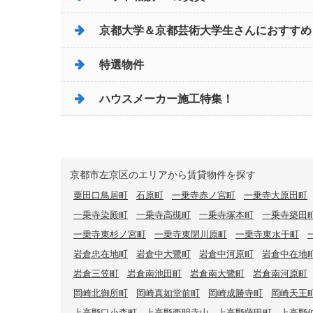
京都大学＆京都芸術大学生さんにおすすめ
特選物件
ハウスメーカー施工特集！
京都市左京区のエリアから賃貸物件を探す
粟田口鳥居町
石原町
一乗寺赤ノ宮町
一乗寺大原田町
一乗寺染殿町
一乗寺高槻町
一乗寺塚本町
一乗寺築田
一乗寺東杉ノ宮町
一乗寺東閉川原町
一乗寺東水干町
岩倉忠在地町
岩倉中大鷺町
岩倉中河原町
岩倉中在地
岩倉三笠町
岩倉南池田町
岩倉南大鷺町
岩倉南河原町
岡崎北御所町
岡崎真如堂前町
岡崎成勝寺町
岡崎天王
上高野口小森町
上高野西明寺山
上高野薩田町
上高野