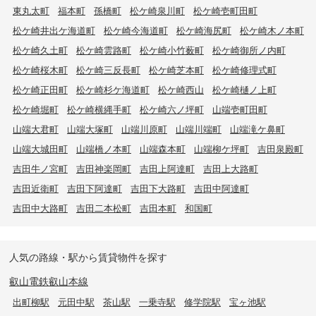
東丸太町
福本町
孫橋町
松ケ崎泉川町
松ケ崎壱町田町
松ケ崎井出ケ海道町
松ケ崎今海道町
松ケ崎海尻町
松ケ崎木ノ本町
松ケ崎久土町
松ケ崎雲路町
松ケ崎小竹薮町
松ケ崎御所ノ内町
松ケ崎桜木町
松ケ崎三反長町
松ケ崎芝本町
松ケ崎修理式町
松ケ崎正田町
松ケ崎杉ケ海道町
松ケ崎西山
松ケ崎樋ノ上町
松ケ崎堀町
松ケ崎横縄手町
松ケ崎六ノ坪町
山端壱町田町
山端大君町
山端大塚町
山端川原町
山端川端町
山端滝ケ鼻町
山端大城田町
山端橋ノ本町
山端森本町
山端柳ケ坪町
吉田泉殿町
吉田牛ノ宮町
吉田神楽岡町
吉田上阿達町
吉田上大路町
吉田近衛町
吉田下阿達町
吉田下大路町
吉田中阿達町
吉田中大路町
吉田二本松町
吉田本町
和国町
人気の路線・駅から賃貸物件を探す
叡山電鉄叡山本線
出町柳駅
元田中駅
茶山駅
一乗寺駅
修学院駅
宝ヶ池駅