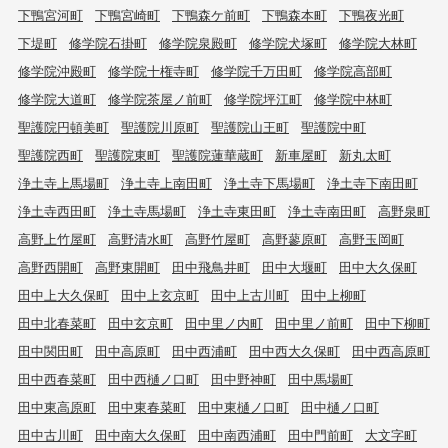
下鴨宮河町
下鴨宮崎町
下鴨森ケ前町
下鴨森本町
下鴨夜光町
下堤町
修学院石掛町
修学院泉殿町
修学院犬塚町
修学院大林町
修学院沖殿町
修学院十権寺町
修学院千万田町
修学院高部町
修学院大道町
修学院茶屋ノ前町
修学院坪江町
修学院中林町
聖護院円頓美町
聖護院川原町
聖護院山王町
聖護院中町
聖護院西町
聖護院東町
聖護院蓮華蔵町
新車屋町
新丸太町
浄土寺上馬場町
浄土寺上南田町
浄土寺下馬場町
浄土寺下南田町
浄土寺西田町
浄土寺馬場町
浄土寺東田町
浄土寺南田町
高野泉町
高野上竹屋町
高野清水町
高野竹屋町
高野蓼原町
高野玉岡町
高野西開町
高野東開町
田中飛鳥井町
田中大堰町
田中大久保町
田中上大久保町
田中上玄京町
田中上古川町
田中上柳町
田中北春菜町
田中玄京町
田中里ノ内町
田中里ノ前町
田中下柳町
田中関田町
田中高原町
田中西浦町
田中西大久保町
田中西高原町
田中西春菜町
田中西樋ノ口町
田中野神町
田中馬場町
田中東高原町
田中東春菜町
田中東樋ノ口町
田中樋ノ口町
田中古川町
田中南大久保町
田中南西浦町
田中門前町
大文字町