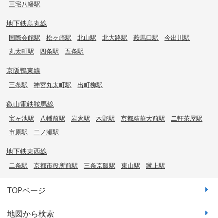
三宅八幡駅
地下鉄烏丸線
国際会館駅
松ヶ崎駅
北山駅
北大路駅
鞍馬口駅
今出川駅
丸太町駅
四条駅
五条駅
京阪鴨東線
三条駅
神宮丸太町駅
出町柳駅
叡山電鉄鞍馬線
宝ヶ池駅
八幡前駅
岩倉駅
木野駅
京都精華大前駅
二軒茶屋駅
市原駅
二ノ瀬駅
地下鉄東西線
二条駅
京都市役所前駅
三条京阪駅
東山駅
蹴上駅
TOPページ
地図から検索