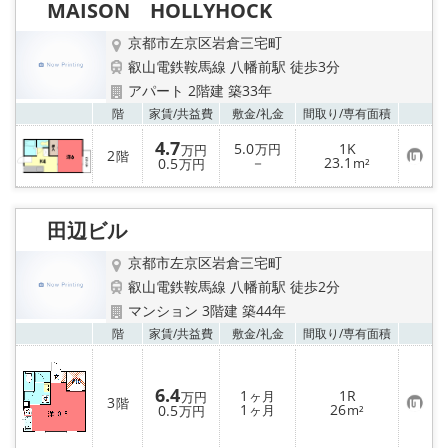
MAISON HOLLYHOCK
登
録
京都市左京区岩倉三宅町
叡山電鉄鞍馬線 八幡前駅 徒歩3分
アパート 2階建 築33年
お気
階
家賃/
共益費
敷金/
礼金
間取り/
専有面積
4.7
5.0
1K
万円
万円
2
階
お
－
23.1
0.5
m²
万円
気
に
入
り
田辺ビル
登
録
京都市左京区岩倉三宅町
叡山電鉄鞍馬線 八幡前駅 徒歩2分
マンション 3階建 築44年
お気
階
家賃/
共益費
敷金/
礼金
間取り/
専有面積
6.4
1
1R
ヶ月
万円
3
階
お
1
26
0.5
ヶ月
m²
万円
気
に