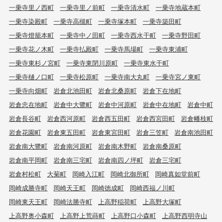
一乗寺里ノ西町
一乗寺里ノ前町
一乗寺清水町
一乗寺地蔵本町
一乗寺染殿町
一乗寺高槻町
一乗寺塚本町
一乗寺築田町
一乗寺燈籠本町
一乗寺中ノ田町
一乗寺西水干町
一乗寺野田町
一乗寺花ノ木町
一乗寺払殿町
一乗寺馬場町
一乗寺東浦町
一乗寺東杉ノ宮町
一乗寺東閉川原町
一乗寺東水干町
一乗寺樋ノ口町
一乗寺松原町
一乗寺南大丸町
一乗寺宮ノ東町
一乗寺向畑町
岩倉北池田町
岩倉北桑原町
岩倉下在地町
岩倉忠在地町
岩倉中大鷺町
岩倉中河原町
岩倉中在地町
岩倉中町
岩倉長谷町
岩倉西河原町
岩倉西五田町
岩倉西宮田町
岩倉幡枝町
岩倉花園町
岩倉東五田町
岩倉東宮田町
岩倉三笠町
岩倉南池田町
岩倉南大鷺町
岩倉南河原町
岩倉南木野町
岩倉南桑原町
岩倉南平岡町
岩倉南三宅町
岩倉南四ノ坪町
岩倉三宅町
岩倉村松町
大菊町
岡崎入江町
岡崎北御所町
岡崎真如堂前町
岡崎成勝寺町
岡崎天王町
岡崎徳成町
岡崎西福ノ川町
岡崎東天王町
岡崎法勝寺町
上高野稲荷町
上高野大塚町
上高野奥小森町
上高野上荒蒔町
上高野口小森町
上高野西明寺山