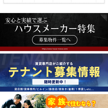
入
り
登
録