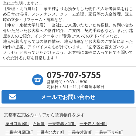
単にご説明しますと…
【管理・北白川店】 家主様よりお預かりした物件の入居者募集をはじ
め日常の清掃、メンテナンス、クレーム処理、家賃等の入金管理、退去
時の立会・リフォーム・清算など。
【仲介・京都大学前店】 当社にご来店いただいたお客様、お問い合わ
せいただいたお客様への物件紹介、ご案内、契約手続きなど。また引越
屋さんのご紹介、インターネット環境についてのアドバイスなど。
地元密着店ならではの物件情報、地元情報などお客様のご要望に沿った
物件の提案、アドバイスを心がけています。『左京区と言えばハウス・
メッセ』と言っていただけるよう、お客様に気軽に入って何でも聞いて
いただけるお店を目指します！
075-707-5755
営業時間：9:30～18:30
定休日：5月～11月の毎週水曜日
メールで
お問い合わせ
京都市左京区のエリアから賃貸物件を探す
粟田口鳥居町
石原町
一乗寺赤ノ宮町
一乗寺大原田町
一乗寺河原田町
一乗寺北大丸町
一乗寺才形町
一乗寺下リ松町