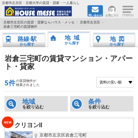
×
京都市左京区・京都大学の賃貸・貸家・一人暮らし
問い合わせ
お気に入り
TOPページ
京都市左京区の賃貸・貸家ならハウス・メッセ
京都市左京区
岩倉三宅町の賃貸物件
地図から検索
地域
路線·駅
地図
から探す
から探す
から探す
地域から検索
岩倉三宅町の賃貸マンション・アパー
ト・貸家
京都大学＆京都芸術大学生さんに
書類DL & 入居者さまへ
5件
の賃貸物件が
検索されました
家族で住むならマンション？賃家？
地域
条件
を絞り込む
を絞り込む
一人暮らしの物件特集
クリヨンⅡ
ペット相談OKの賃貸！
京都市左京区岩倉三宅町