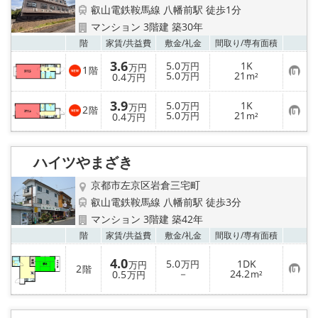
特選物件
叡山電鉄鞍馬線 八幡前駅 徒歩1分
マンション 3階建 築30年
ハウスメーカー施工特集！
お気
階
家賃/
共益費
敷金/
礼金
間取り/
専有面積
3.6
5.0
1K
万円
万円
1
路線·駅から探す
階
お
5.0
21
0.4
万円
m²
万円
気
に
3.9
IT重説について
入
5.0
1K
万円
万円
2
階
り
お
5.0
21
0.4
万円
m²
万円
登
気
録
に
スタッフ紹介
入
り
ハイツやまざき
登
賃貸管理の北白川店
録
京都市左京区岩倉三宅町
叡山電鉄鞍馬線 八幡前駅 徒歩3分
店舗情報·アクセス
マンション 3階建 築42年
お気
階
家賃/
共益費
敷金/
礼金
間取り/
専有面積
会社概要
4.0
5.0
1DK
万円
万円
2
階
お
－
24.2
0.5
メールでお問い合わせ
m²
万円
気
に
入
り