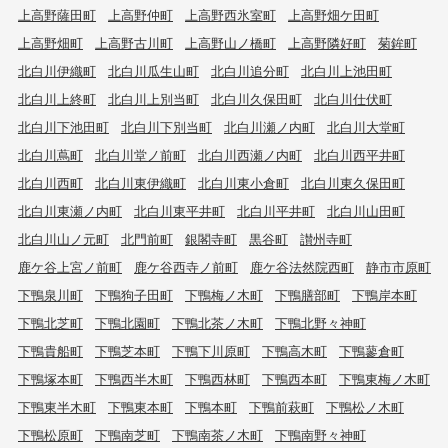
上高野薩田町
上高野仲町
上高野西氷室町
上高野畑ケ田町
上高野畑町
上高野古川町
上高野山ノ橋町
上高野隣好町
菊鉾町
北白川伊織町
北白川瓜生山町
北白川追分町
北白川上池田町
北白川上終町
北白川上別当町
北白川久保田町
北白川仕伏町
北白川下池田町
北白川下別当町
北白川瀬ノ内町
北白川大堂町
北白川蔦町
北白川堂ノ前町
北白川西瀬ノ内町
北白川西平井町
北白川西町
北白川東伊織町
北白川東小倉町
北白川東久保田町
北白川東瀬ノ内町
北白川東平井町
北白川平井町
北白川山田町
北白川山ノ元町
北門前町
銀閣寺町
黒谷町
讃州寺町
鹿ケ谷上宮ノ前町
鹿ケ谷西寺ノ前町
鹿ケ谷法然院西町
静市市原町
下鴨泉川町
下鴨狗子田町
下鴨梅ノ木町
下鴨膳部町
下鴨岸本町
下鴨北芝町
下鴨北園町
下鴨北茶ノ木町
下鴨北野々神町
下鴨貴船町
下鴨芝本町
下鴨下川原町
下鴨高木町
下鴨蓼倉町
下鴨塚本町
下鴨西半木町
下鴨西林町
下鴨西本町
下鴨東梅ノ木町
下鴨東半木町
下鴨東本町
下鴨本町
下鴨前萩町
下鴨松ノ木町
下鴨松原町
下鴨南芝町
下鴨南茶ノ木町
下鴨南野々神町