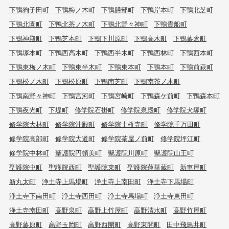
下鴨狗子田町
下鴨梅ノ木町
下鴨膳部町
下鴨岸本町
下鴨北芝町
下鴨北園町
下鴨北茶ノ木町
下鴨北野々神町
下鴨貴船町
下鴨神殿町
下鴨芝本町
下鴨下川原町
下鴨高木町
下鴨蓼倉町
下鴨塚本町
下鴨西高木町
下鴨西半木町
下鴨西林町
下鴨西本町
下鴨東梅ノ木町
下鴨東半木町
下鴨東本町
下鴨本町
下鴨前萩町
下鴨松ノ木町
下鴨松原町
下鴨南芝町
下鴨南茶ノ木町
下鴨南野々神町
下鴨宮河町
下鴨宮崎町
下鴨森ケ前町
下鴨森本町
下鴨夜光町
下堤町
修学院石掛町
修学院泉殿町
修学院犬塚町
修学院大林町
修学院沖殿町
修学院十権寺町
修学院千万田町
修学院高部町
修学院大道町
修学院茶屋ノ前町
修学院坪江町
修学院中林町
聖護院円頓美町
聖護院川原町
聖護院山王町
聖護院中町
聖護院西町
聖護院東町
聖護院蓮華蔵町
新車屋町
新丸太町
浄土寺上馬場町
浄土寺上南田町
浄土寺下馬場町
浄土寺下南田町
浄土寺西田町
浄土寺馬場町
浄土寺東田町
浄土寺南田町
高野泉町
高野上竹屋町
高野清水町
高野竹屋町
高野蓼原町
高野玉岡町
高野西開町
高野東開町
田中飛鳥井町