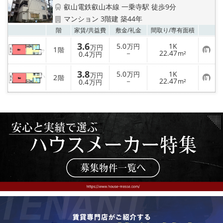
特選物件
叡山電鉄叡山本線 一乗寺駅 徒歩9分
マンション 3階建 築44年
ハウスメーカー施工特集！
お気
階
家賃/
共益費
敷金/
礼金
間取り/
専有面積
3.6
5.0
1K
万円
万円
路線·駅から探す
1
階
お
－
22.47
0.4
m²
万円
気
に
3.8
IT重説について
入
5.0
1K
万円
万円
2
階
り
お
－
22.47
0.4
m²
万円
登
気
録
に
スタッフ紹介
入
り
登
賃貸管理の北白川店
録
店舗情報·アクセス
会社概要
メールでお問い合わせ