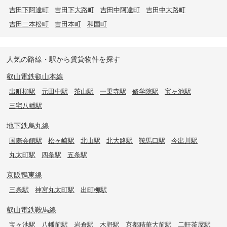
吉田下阿達町
吉田下大路町
吉田中阿達町
吉田中大路町
吉田二本松町
吉田本町
和国町
人気の路線・駅から賃貸物件を探す
叡山電鉄叡山本線
出町柳駅
元田中駅
茶山駅
一乗寺駅
修学院駅
宝ヶ池駅
三宅八幡駅
地下鉄烏丸線
国際会館駅
松ヶ崎駅
北山駅
北大路駅
鞍馬口駅
今出川駅
丸太町駅
四条駅
五条駅
京阪鴨東線
三条駅
神宮丸太町駅
出町柳駅
叡山電鉄鞍馬線
宝ヶ池駅
八幡前駅
岩倉駅
木野駅
京都精華大前駅
二軒茶屋駅