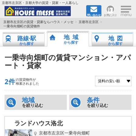
×
京都市左京区・京都大学の賃貸・貸家・一人暮らし
問い合わせ
お気に入り
TOPページ
京都市左京区の賃貸・貸家ならハウス・メッセ
京都市左京区
一乗寺向畑町の賃貸物件
地図から検索
地域
路線·駅
地図
から探す
から探す
から探す
地域から検索
一乗寺向畑町の賃貸マンション・アパ
ート・貸家
京都大学＆京都芸術大学生さんに
書類DL & 入居者さまへ
2件
の賃貸物件が
検索されました
家族で住むならマンション？賃家？
地域
条件
を絞り込む
を絞り込む
一人暮らしの物件特集
ランドハウス洛北
ペット相談OKの賃貸！
京都市左京区一乗寺向畑町