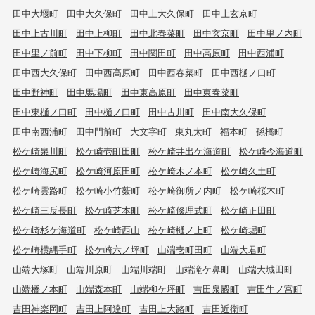
田中大堰町
田中大久保町
田中上大久保町
田中上玄京町
田中上古川町
田中上柳町
田中北春菜町
田中玄京町
田中里ノ内町
田中里ノ前町
田中下柳町
田中関田町
田中高原町
田中西浦町
田中西大久保町
田中西高原町
田中西春菜町
田中西樋ノ口町
田中野神町
田中馬場町
田中東高原町
田中東春菜町
田中東樋ノ口町
田中樋ノ口町
田中古川町
田中南大久保町
田中南西浦町
田中門前町
大文字町
東丸太町
福本町
孫橋町
松ケ崎泉川町
松ケ崎壱町田町
松ケ崎井出ケ海道町
松ケ崎今海道町
松ケ崎海尻町
松ケ崎河原田町
松ケ崎木ノ本町
松ケ崎久土町
松ケ崎雲路町
松ケ崎小竹薮町
松ケ崎御所ノ内町
松ケ崎桜木町
松ケ崎三反長町
松ケ崎芝本町
松ケ崎修理式町
松ケ崎正田町
松ケ崎杉ケ海道町
松ケ崎西山
松ケ崎樋ノ上町
松ケ崎堀町
松ケ崎横縄手町
松ケ崎六ノ坪町
山端壱町田町
山端大君町
山端大塚町
山端川原町
山端川端町
山端滝ケ鼻町
山端大城田町
山端橋ノ本町
山端森本町
山端柳ケ坪町
吉田泉殿町
吉田牛ノ宮町
吉田神楽岡町
吉田上阿達町
吉田上大路町
吉田近衛町