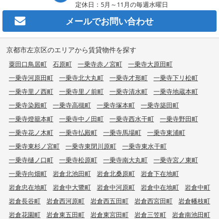
定休日：5月～11月の毎週水曜日
メールで
お問い合わせ
京都市左京区のエリアから賃貸物件を探す
粟田口鳥居町
石原町
一乗寺赤ノ宮町
一乗寺大原田町
一乗寺河原田町
一乗寺北大丸町
一乗寺才形町
一乗寺下リ松町
一乗寺里ノ西町
一乗寺里ノ前町
一乗寺清水町
一乗寺地蔵本町
一乗寺染殿町
一乗寺高槻町
一乗寺塚本町
一乗寺築田町
一乗寺燈籠本町
一乗寺中ノ田町
一乗寺西水干町
一乗寺野田町
一乗寺花ノ木町
一乗寺払殿町
一乗寺馬場町
一乗寺東浦町
一乗寺東杉ノ宮町
一乗寺東閉川原町
一乗寺東水干町
一乗寺樋ノ口町
一乗寺松原町
一乗寺南大丸町
一乗寺宮ノ東町
一乗寺向畑町
岩倉北池田町
岩倉北桑原町
岩倉下在地町
岩倉忠在地町
岩倉中大鷺町
岩倉中河原町
岩倉中在地町
岩倉中町
岩倉長谷町
岩倉西河原町
岩倉西五田町
岩倉西宮田町
岩倉幡枝町
岩倉花園町
岩倉東五田町
岩倉東宮田町
岩倉三笠町
岩倉南池田町