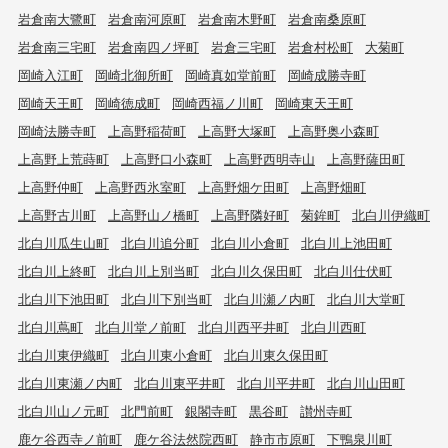
岩倉南大鷺町
岩倉南河原町
岩倉南木野町
岩倉南桑原町
岩倉南三宅町
岩倉南四ノ坪町
岩倉三宅町
岩倉村松町
大菊町
岡崎入江町
岡崎北御所町
岡崎真如堂前町
岡崎成勝寺町
岡崎天王町
岡崎徳成町
岡崎西福ノ川町
岡崎東天王町
岡崎法勝寺町
上高野稲荷町
上高野大塚町
上高野奥小森町
上高野上荒蒔町
上高野口小森町
上高野西明寺山
上高野薩田町
上高野仲町
上高野西氷室町
上高野畑ケ田町
上高野畑町
上高野古川町
上高野山ノ橋町
上高野隣好町
菊鉾町
北白川伊織町
北白川瓜生山町
北白川追分町
北白川小倉町
北白川上池田町
北白川上終町
北白川上別当町
北白川久保田町
北白川仕伏町
北白川下池田町
北白川下別当町
北白川瀬ノ内町
北白川大堂町
北白川蔦町
北白川堂ノ前町
北白川西平井町
北白川西町
北白川東伊織町
北白川東小倉町
北白川東久保田町
北白川東瀬ノ内町
北白川東平井町
北白川平井町
北白川山田町
北白川山ノ元町
北門前町
銀閣寺町
黒谷町
讃州寺町
鹿ケ谷西寺ノ前町
鹿ケ谷法然院西町
静市市原町
下鴨泉川町