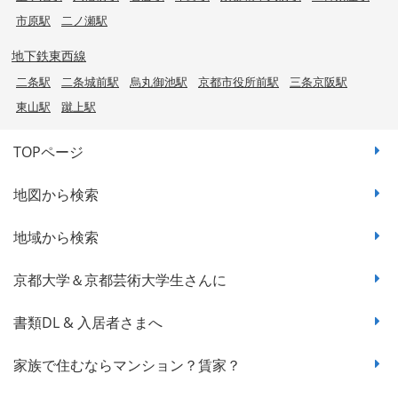
市原駅
二ノ瀬駅
地下鉄東西線
二条駅
二条城前駅
烏丸御池駅
京都市役所前駅
三条京阪駅
東山駅
蹴上駅
TOPページ
地図から検索
地域から検索
京都大学＆京都芸術大学生さんに
書類DL & 入居者さまへ
家族で住むならマンション？賃家？