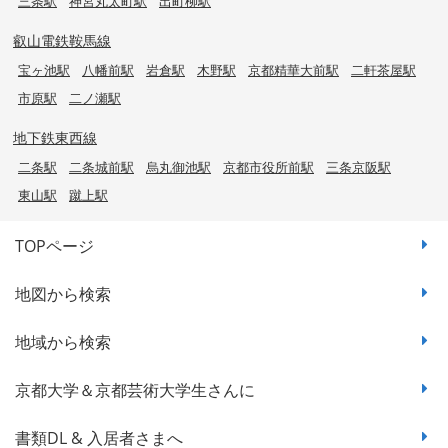
三条駅
神宮丸太町駅
出町柳駅
叡山電鉄鞍馬線
宝ヶ池駅
八幡前駅
岩倉駅
木野駅
京都精華大前駅
二軒茶屋駅
市原駅
二ノ瀬駅
地下鉄東西線
二条駅
二条城前駅
烏丸御池駅
京都市役所前駅
三条京阪駅
東山駅
蹴上駅
TOPページ
地図から検索
地域から検索
京都大学＆京都芸術大学生さんに
書類DL & 入居者さまへ