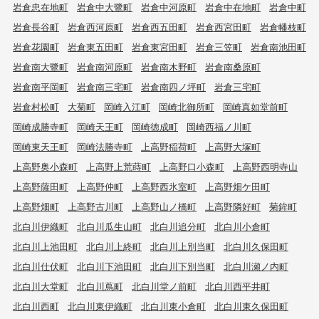
岩倉忠在地町
岩倉中大鷺町
岩倉中河原町
岩倉中在地町
岩倉中町
岩倉長谷町
岩倉西河原町
岩倉西五田町
岩倉西宮田町
岩倉幡枝町
岩倉花園町
岩倉東五田町
岩倉東宮田町
岩倉三笠町
岩倉南池田町
岩倉南大鷺町
岩倉南河原町
岩倉南木野町
岩倉南桑原町
岩倉南平岡町
岩倉南三宅町
岩倉南四ノ坪町
岩倉三宅町
岩倉村松町
大菊町
岡崎入江町
岡崎北御所町
岡崎真如堂前町
岡崎成勝寺町
岡崎天王町
岡崎徳成町
岡崎西福ノ川町
岡崎東天王町
岡崎法勝寺町
上高野稲荷町
上高野大塚町
上高野奥小森町
上高野上荒蒔町
上高野口小森町
上高野西明寺山
上高野薩田町
上高野仲町
上高野西氷室町
上高野畑ケ田町
上高野畑町
上高野古川町
上高野山ノ橋町
上高野隣好町
菊鉾町
北白川伊織町
北白川瓜生山町
北白川追分町
北白川小倉町
北白川上池田町
北白川上終町
北白川上別当町
北白川久保田町
北白川仕伏町
北白川下池田町
北白川下別当町
北白川瀬ノ内町
北白川大堂町
北白川蔦町
北白川堂ノ前町
北白川西平井町
北白川西町
北白川東伊織町
北白川東小倉町
北白川東久保田町