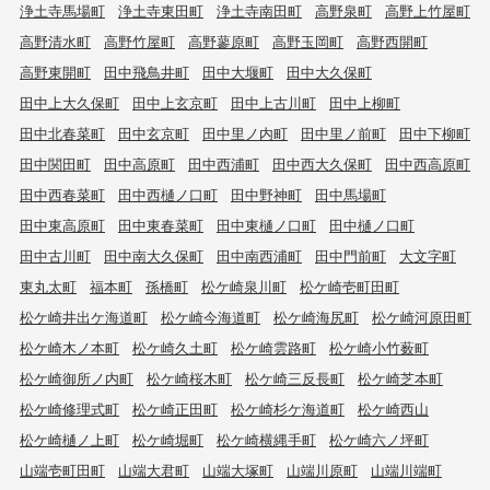
浄土寺馬場町
浄土寺東田町
浄土寺南田町
高野泉町
高野上竹屋町
高野清水町
高野竹屋町
高野蓼原町
高野玉岡町
高野西開町
高野東開町
田中飛鳥井町
田中大堰町
田中大久保町
田中上大久保町
田中上玄京町
田中上古川町
田中上柳町
田中北春菜町
田中玄京町
田中里ノ内町
田中里ノ前町
田中下柳町
田中関田町
田中高原町
田中西浦町
田中西大久保町
田中西高原町
田中西春菜町
田中西樋ノ口町
田中野神町
田中馬場町
田中東高原町
田中東春菜町
田中東樋ノ口町
田中樋ノ口町
田中古川町
田中南大久保町
田中南西浦町
田中門前町
大文字町
東丸太町
福本町
孫橋町
松ケ崎泉川町
松ケ崎壱町田町
松ケ崎井出ケ海道町
松ケ崎今海道町
松ケ崎海尻町
松ケ崎河原田町
松ケ崎木ノ本町
松ケ崎久土町
松ケ崎雲路町
松ケ崎小竹薮町
松ケ崎御所ノ内町
松ケ崎桜木町
松ケ崎三反長町
松ケ崎芝本町
松ケ崎修理式町
松ケ崎正田町
松ケ崎杉ケ海道町
松ケ崎西山
松ケ崎樋ノ上町
松ケ崎堀町
松ケ崎横縄手町
松ケ崎六ノ坪町
山端壱町田町
山端大君町
山端大塚町
山端川原町
山端川端町