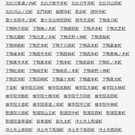
北白川東瀬ノ内町
北白川東平井町
北白川平井町
北白川山田町
北白川山ノ元町
北門前町
銀閣寺町
黒谷町
讃州寺町
鹿ケ谷西寺ノ前町
鹿ケ谷法然院西町
静市市原町
下鴨泉川町
下鴨狗子田町
下鴨梅ノ木町
下鴨膳部町
下鴨岸本町
下鴨北芝町
下鴨北園町
下鴨北茶ノ木町
下鴨北野々神町
下鴨貴船町
下鴨神殿町
下鴨芝本町
下鴨下川原町
下鴨高木町
下鴨蓼倉町
下鴨塚本町
下鴨西半木町
下鴨西林町
下鴨西本町
下鴨東梅ノ木町
下鴨東半木町
下鴨東本町
下鴨本町
下鴨前萩町
下鴨松ノ木町
下鴨松原町
下鴨南芝町
下鴨南茶ノ木町
下鴨南野々神町
下鴨宮河町
下鴨宮崎町
下鴨森ケ前町
下鴨森本町
下鴨夜光町
下堤町
修学院石掛町
修学院泉殿町
修学院犬塚町
修学院大林町
修学院沖殿町
修学院十権寺町
修学院千万田町
修学院高部町
修学院大道町
修学院茶屋ノ前町
修学院坪江町
修学院中林町
聖護院川原町
聖護院山王町
聖護院中町
聖護院西町
聖護院東町
聖護院蓮華蔵町
新車屋町
新丸太町
浄土寺上馬場町
浄土寺上南田町
浄土寺下馬場町
浄土寺下南田町
浄土寺西田町