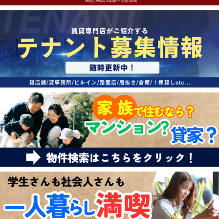
特選物件
ハウスメーカー施工特集！
路線·駅から探す
IT重説について
スタッフ紹介
賃貸管理の北白川店
店舗情報·アクセス
会社概要
メールでお問い合わせ