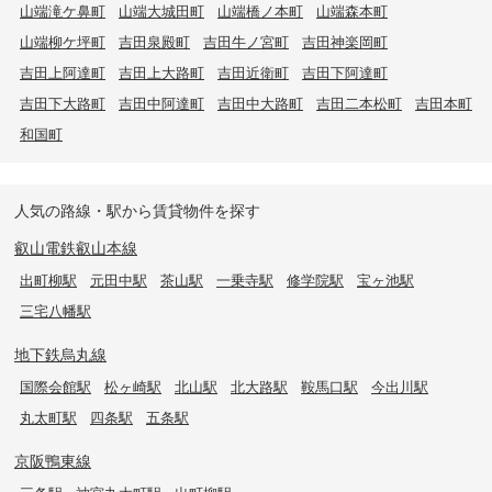
山端滝ケ鼻町
山端大城田町
山端橋ノ本町
山端森本町
山端柳ケ坪町
吉田泉殿町
吉田牛ノ宮町
吉田神楽岡町
吉田上阿達町
吉田上大路町
吉田近衛町
吉田下阿達町
吉田下大路町
吉田中阿達町
吉田中大路町
吉田二本松町
吉田本町
和国町
人気の路線・駅から賃貸物件を探す
叡山電鉄叡山本線
出町柳駅
元田中駅
茶山駅
一乗寺駅
修学院駅
宝ヶ池駅
三宅八幡駅
地下鉄烏丸線
国際会館駅
松ヶ崎駅
北山駅
北大路駅
鞍馬口駅
今出川駅
丸太町駅
四条駅
五条駅
京阪鴨東線