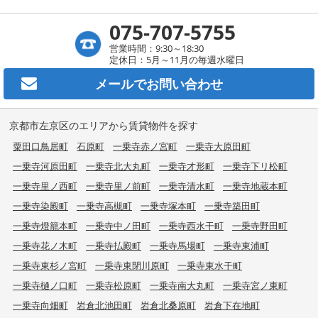
075-707-5755
営業時間：9:30～18:30
定休日：5月～11月の毎週水曜日
メールで
お問い合わせ
京都市左京区のエリアから賃貸物件を探す
粟田口鳥居町
石原町
一乗寺赤ノ宮町
一乗寺大原田町
一乗寺河原田町
一乗寺北大丸町
一乗寺才形町
一乗寺下リ松町
一乗寺里ノ西町
一乗寺里ノ前町
一乗寺清水町
一乗寺地蔵本町
一乗寺染殿町
一乗寺高槻町
一乗寺塚本町
一乗寺築田町
一乗寺燈籠本町
一乗寺中ノ田町
一乗寺西水干町
一乗寺野田町
一乗寺花ノ木町
一乗寺払殿町
一乗寺馬場町
一乗寺東浦町
一乗寺東杉ノ宮町
一乗寺東閉川原町
一乗寺東水干町
一乗寺樋ノ口町
一乗寺松原町
一乗寺南大丸町
一乗寺宮ノ東町
一乗寺向畑町
岩倉北池田町
岩倉北桑原町
岩倉下在地町