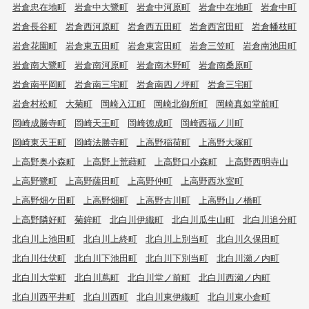
岩倉忠在地町
岩倉中大鷺町
岩倉中河原町
岩倉中在地町
岩倉中町
岩倉長谷町
岩倉西河原町
岩倉西五田町
岩倉西宮田町
岩倉幡枝町
岩倉花園町
岩倉東五田町
岩倉東宮田町
岩倉三笠町
岩倉南池田町
岩倉南大鷺町
岩倉南河原町
岩倉南木野町
岩倉南桑原町
岩倉南平岡町
岩倉南三宅町
岩倉南四ノ坪町
岩倉三宅町
岩倉村松町
大菊町
岡崎入江町
岡崎北御所町
岡崎真如堂前町
岡崎成勝寺町
岡崎天王町
岡崎徳成町
岡崎西福ノ川町
岡崎東天王町
岡崎法勝寺町
上高野稲荷町
上高野大塚町
上高野奥小森町
上高野上荒蒔町
上高野口小森町
上高野西明寺山
上高野鷺町
上高野薩田町
上高野仲町
上高野西氷室町
上高野畑ケ田町
上高野畑町
上高野古川町
上高野山ノ橋町
上高野隣好町
菊鉾町
北白川伊織町
北白川瓜生山町
北白川追分町
北白川上池田町
北白川上終町
北白川上別当町
北白川久保田町
北白川仕伏町
北白川下池田町
北白川下別当町
北白川瀬ノ内町
北白川大堂町
北白川蔦町
北白川堂ノ前町
北白川西瀬ノ内町
北白川西平井町
北白川西町
北白川東伊織町
北白川東小倉町