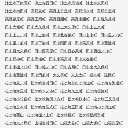
浄土寺下南田町
浄土寺西田町
浄土寺馬場町
浄土寺東田町
浄土寺南田町
高野泉町
高野上竹屋町
高野清水町
高野竹屋町
高野蓼原町
高野玉岡町
高野西開町
高野東開町
田中飛鳥井町
田中大堰町
田中大久保町
田中上大久保町
田中上玄京町
田中上古川町
田中上柳町
田中北春菜町
田中玄京町
田中里ノ内町
田中里ノ前町
田中下柳町
田中関田町
田中高原町
田中西浦町
田中西大久保町
田中西高原町
田中西春菜町
田中西樋ノ口町
田中野神町
田中馬場町
田中東高原町
田中東春菜町
田中東樋ノ口町
田中樋ノ口町
田中古川町
田中南大久保町
田中南西浦町
田中門前町
大文字町
東丸太町
福本町
孫橋町
松ケ崎泉川町
松ケ崎壱町田町
松ケ崎井出ケ海道町
松ケ崎今海道町
松ケ崎海尻町
松ケ崎木ノ本町
松ケ崎久土町
松ケ崎雲路町
松ケ崎小竹薮町
松ケ崎御所ノ内町
松ケ崎桜木町
松ケ崎三反長町
松ケ崎芝本町
松ケ崎修理式町
松ケ崎正田町
松ケ崎杉ケ海道町
松ケ崎西山
松ケ崎樋ノ上町
松ケ崎堀町
松ケ崎横縄手町
松ケ崎六ノ坪町
山端壱町田町
山端大君町
山端大塚町
山端川原町