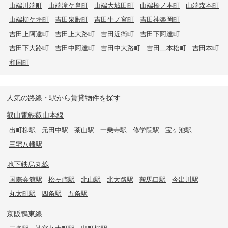
山端川端町
山端滝ケ鼻町
山端大城田町
山端橋ノ本町
山端森本町
山端柳ケ坪町
吉田泉殿町
吉田牛ノ宮町
吉田神楽岡町
吉田上阿達町
吉田上大路町
吉田近衛町
吉田下阿達町
吉田下大路町
吉田中阿達町
吉田中大路町
吉田二本松町
吉田本町
和国町
人気の路線・駅から賃貸物件を探す
叡山電鉄叡山本線
出町柳駅
元田中駅
茶山駅
一乗寺駅
修学院駅
宝ヶ池駅
三宅八幡駅
地下鉄烏丸線
国際会館駅
松ヶ崎駅
北山駅
北大路駅
鞍馬口駅
今出川駅
丸太町駅
四条駅
五条駅
京阪鴨東線