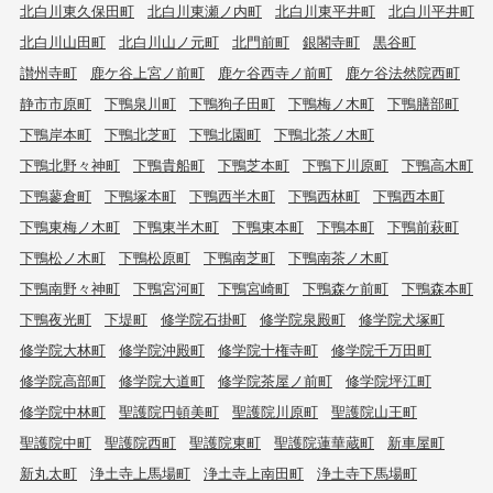
北白川東久保田町
北白川東瀬ノ内町
北白川東平井町
北白川平井町
北白川山田町
北白川山ノ元町
北門前町
銀閣寺町
黒谷町
讃州寺町
鹿ケ谷上宮ノ前町
鹿ケ谷西寺ノ前町
鹿ケ谷法然院西町
静市市原町
下鴨泉川町
下鴨狗子田町
下鴨梅ノ木町
下鴨膳部町
下鴨岸本町
下鴨北芝町
下鴨北園町
下鴨北茶ノ木町
下鴨北野々神町
下鴨貴船町
下鴨芝本町
下鴨下川原町
下鴨高木町
下鴨蓼倉町
下鴨塚本町
下鴨西半木町
下鴨西林町
下鴨西本町
下鴨東梅ノ木町
下鴨東半木町
下鴨東本町
下鴨本町
下鴨前萩町
下鴨松ノ木町
下鴨松原町
下鴨南芝町
下鴨南茶ノ木町
下鴨南野々神町
下鴨宮河町
下鴨宮崎町
下鴨森ケ前町
下鴨森本町
下鴨夜光町
下堤町
修学院石掛町
修学院泉殿町
修学院犬塚町
修学院大林町
修学院沖殿町
修学院十権寺町
修学院千万田町
修学院高部町
修学院大道町
修学院茶屋ノ前町
修学院坪江町
修学院中林町
聖護院円頓美町
聖護院川原町
聖護院山王町
聖護院中町
聖護院西町
聖護院東町
聖護院蓮華蔵町
新車屋町
新丸太町
浄土寺上馬場町
浄土寺上南田町
浄土寺下馬場町