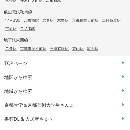
三条駅
神宮丸太町駅
出町柳駅
叡山電鉄鞍馬線
宝ヶ池駅
八幡前駅
岩倉駅
木野駅
京都精華大前駅
二軒茶屋駅
市原駅
二ノ瀬駅
地下鉄東西線
二条駅
京都市役所前駅
三条京阪駅
東山駅
蹴上駅
TOPページ
地図から検索
地域から検索
京都大学＆京都芸術大学生さんに
書類DL & 入居者さまへ