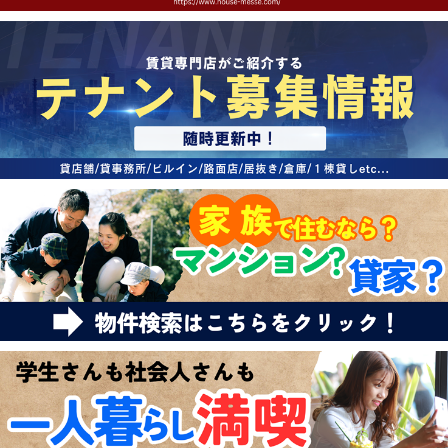
特選物件
ハウスメーカー施工特集！
路線·駅から探す
IT重説について
スタッフ紹介
賃貸管理の北白川店
店舗情報·アクセス
会社概要
メールでお問い合わせ