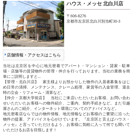
ハウス・メッセ 北白川店
〒606-8276
京都市左京区北白川別当町30-3
店舗情報・アクセスはこちら
当社は左京区を中心に地元密着でアパート・マンション・貸家・駐車
場・店舗等の賃貸物件の管理・仲介を行っております。当社の業務を簡
単にご説明しますと…
【管理・北白川店】 家主様よりお預かりした物件の入居者募集をはじ
め日常の清掃、メンテナンス、クレーム処理、家賃等の入金管理、退去
時の立会・リフォーム・清算など。
【仲介・京都大学前店】 当社にご来店いただいたお客様、お問い合わ
せいただいたお客様への物件紹介、ご案内、契約手続きなど。また引越
屋さんのご紹介、インターネット環境についてのアドバイスなど。
地元密着店ならではの物件情報、地元情報などお客様のご要望に沿った
物件の提案、アドバイスを心がけています。『左京区と言えばハウス・
メッセ』と言っていただけるよう、お客様に気軽に入って何でも聞いて
いただけるお店を目指します！