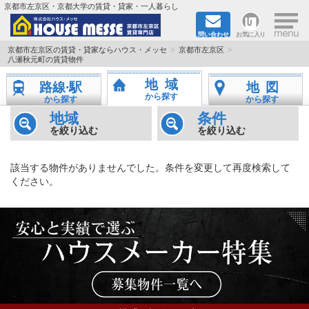
×
京都市左京区・京都大学の賃貸・貸家・一人暮らし
問い合わせ
お気に入り
TOPページ
京都市左京区の賃貸・貸家ならハウス・メッセ
京都市左京区
八瀬秋元町の賃貸物件
地図から検索
地域
路線·駅
地図
から探す
から探す
から探す
地域から検索
地域
条件
を絞り込む
を絞り込む
京都大学＆京都芸術大学生さんに
該当する物件がありませんでした。条件を変更して再度検索して
書類DL & 入居者さまへ
ください。
家族で住むならマンション？賃家？
一人暮らしの物件特集
ペット相談OKの賃貸！