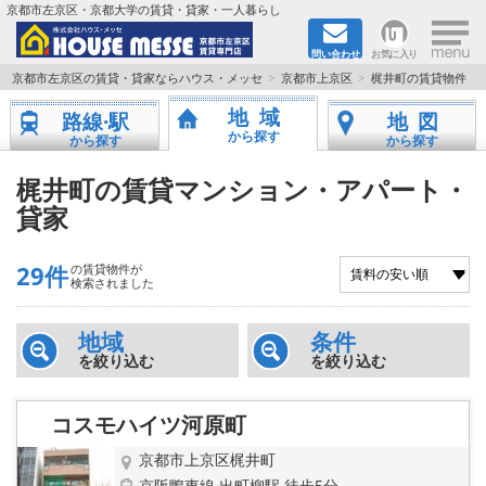
×
京都市左京区・京都大学の賃貸・貸家・一人暮らし
問い合わせ
お気に入り
TOPページ
京都市左京区の賃貸・貸家ならハウス・メッセ
京都市上京区
梶井町の賃貸物件
地域
路線·駅
地図
地図から検索
から探す
から探す
から探す
地域から検索
梶井町の賃貸マンション・アパート・
貸家
京都大学＆京都芸術大学生さんに
29件
の賃貸物件が
書類DL & 入居者さまへ
検索されました
家族で住むならマンション？賃家？
地域
条件
を絞り込む
を絞り込む
一人暮らしの物件特集
コスモハイツ河原町
ペット相談OKの賃貸！
京都市上京区梶井町
京阪鴨東線 出町柳駅 徒歩5分