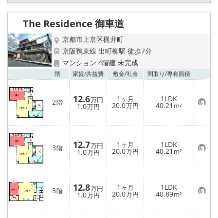
登
録
The Residence 御車道
京都市上京区梶井町
京阪鴨東線 出町柳駅 徒歩7分
マンション 4階建 未完成
お気
階
家賃/
共益費
敷金/
礼金
間取り/
専有面積
12.6
1
1LDK
ヶ月
万円
2
階
お
20.0
40.21
1.0
万円
m²
万円
気
に
入
り
登
12.7
1
1LDK
ヶ月
録
万円
3
階
お
20.0
40.21
1.0
万円
m²
万円
気
に
入
り
登
12.8
1
1LDK
ヶ月
万円
3
階
録
お
20.0
40.89
1.0
万円
m²
万円
気
に
入