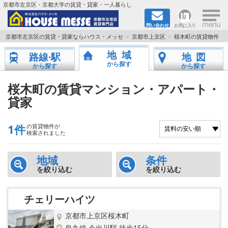
×
京都市左京区・京都大学の賃貸・貸家・一人暮らし
問い合わせ
お気に入り
TOPページ
京都市左京区の賃貸・貸家ならハウス・メッセ
京都市上京区
桜木町の賃貸物件
地域
路線·駅
地図
地図から検索
から探す
から探す
から探す
地域から検索
桜木町の賃貸マンション・アパート・
貸家
京都大学＆京都芸術大学生さんに
1件
の賃貸物件が
書類DL & 入居者さまへ
検索されました
家族で住むならマンション？賃家？
地域
条件
を絞り込む
を絞り込む
一人暮らしの物件特集
チェリーハイツ
ペット相談OKの賃貸！
京都市上京区桜木町
烏丸線 今出川駅 徒歩15分