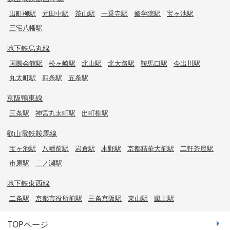
出町柳駅
元田中駅
茶山駅
一乗寺駅
修学院駅
宝ヶ池駅
三宅八幡駅
地下鉄烏丸線
国際会館駅
松ヶ崎駅
北山駅
北大路駅
鞍馬口駅
今出川駅
丸太町駅
四条駅
五条駅
京阪鴨東線
三条駅
神宮丸太町駅
出町柳駅
叡山電鉄鞍馬線
宝ヶ池駅
八幡前駅
岩倉駅
木野駅
京都精華大前駅
二軒茶屋駅
市原駅
二ノ瀬駅
地下鉄東西線
二条駅
京都市役所前駅
三条京阪駅
東山駅
蹴上駅
TOPページ