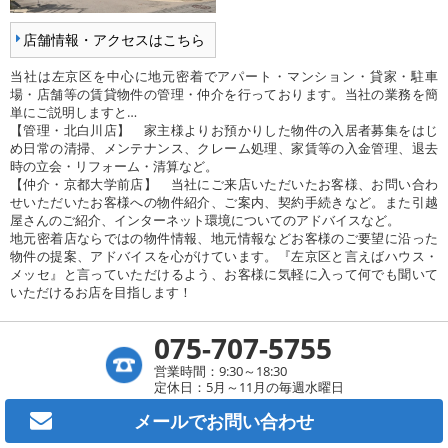
店舗情報・アクセスはこちら
当社は左京区を中心に地元密着でアパート・マンション・貸家・駐車
場・店舗等の賃貸物件の管理・仲介を行っております。当社の業務を簡
単にご説明しますと…
【管理・北白川店】 家主様よりお預かりした物件の入居者募集をはじ
め日常の清掃、メンテナンス、クレーム処理、家賃等の入金管理、退去
時の立会・リフォーム・清算など。
【仲介・京都大学前店】 当社にご来店いただいたお客様、お問い合わ
せいただいたお客様への物件紹介、ご案内、契約手続きなど。また引越
屋さんのご紹介、インターネット環境についてのアドバイスなど。
地元密着店ならではの物件情報、地元情報などお客様のご要望に沿った
物件の提案、アドバイスを心がけています。『左京区と言えばハウス・
メッセ』と言っていただけるよう、お客様に気軽に入って何でも聞いて
いただけるお店を目指します！
075-707-5755
営業時間：9:30～18:30
定休日：5月～11月の毎週水曜日
メールで
お問い合わせ