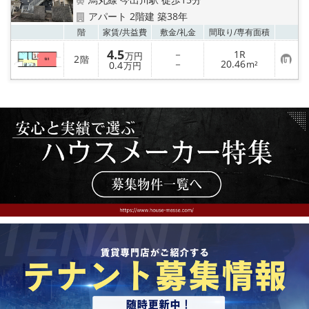
特選物件
アパート 2階建 築38年
お気
階
家賃/
共益費
敷金/
礼金
間取り/
専有面積
ハウスメーカー施工特集！
4.5
－
1R
万円
2
階
お
－
20.46
0.4
m²
万円
路線·駅から探す
気
に
入
IT重説について
り
登
録
スタッフ紹介
賃貸管理の北白川店
店舗情報·アクセス
会社概要
メールでお問い合わせ