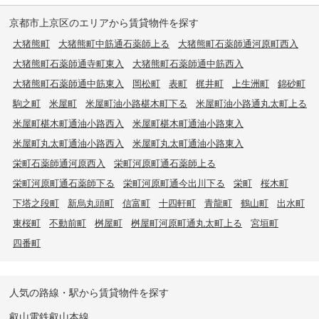
京都市上京区のエリアから賃貸物件を探す
大猪熊町
大猪熊町中筋通石薬師上る
大猪熊町石薬師通河原町西入
大猪熊町石薬師通寺町東入
大猪熊町石薬師通中筋西入
大猪熊町石薬師通中筋東入
岡松町
表町
梶井町
上生洲町
錦砂町
駒之町
米屋町
米屋町油小路椹木町下る
米屋町油小路通丸太町上る
米屋町椹木町通油小路西入
米屋町椹木町通油小路東入
米屋町丸太町通油小路西入
米屋町丸太町通油小路東入
栄町石薬師通河原西入
栄町河原町通石薬師上る
栄町河原町通石薬師下る
栄町河原町通今出川下る
栄町
桜木町
下塔之段町
新烏丸頭町
信富町
十四軒町
青龍町
鶴山町
出水町
東桜町
不動前町
桝屋町
桝屋町河原町通丸太町上る
宮垣町
四番町
人気の路線・駅から賃貸物件を探す
叡山電鉄叡山本線