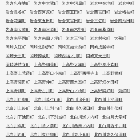
岩倉忠在地町
岩倉中大鷺町
岩倉中河原町
岩倉中在地町
岩倉中町
岩倉長谷町
岩倉西河原町
岩倉西五田町
岩倉西宮田町
岩倉幡枝町
岩倉花園町
岩倉東五田町
岩倉東宮田町
岩倉三笠町
岩倉南池田町
岩倉南大鷺町
岩倉南河原町
岩倉南木野町
岩倉南桑原町
岩倉南平岡町
岩倉南四ノ坪町
岩倉三宅町
岩倉村松町
大菊町
岡崎入江町
岡崎北御所町
岡崎真如堂前町
岡崎成勝寺町
岡崎天王町
岡崎徳成町
岡崎西福ノ川町
岡崎東天王町
岡崎法勝寺町
上高野稲荷町
上高野大塚町
上高野奥小森町
上高野上荒蒔町
上高野口小森町
上高野西明寺山
上高野鷺町
上高野薩田町
上高野仲町
上高野西氷室町
上高野畑ケ田町
上高野畑町
上高野古川町
上高野山ノ橋町
上高野隣好町
菊鉾町
北白川伊織町
北白川瓜生山町
北白川追分町
北白川上池田町
北白川上終町
北白川上別当町
北白川久保田町
北白川仕伏町
北白川下池田町
北白川下別当町
北白川瀬ノ内町
北白川大堂町
北白川蔦町
北白川堂ノ前町
北白川西瀬ノ内町
北白川西平井町
北白川西町
北白川東伊織町
北白川東小倉町
北白川東久保田町