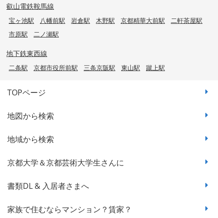
叡山電鉄鞍馬線
宝ヶ池駅
八幡前駅
岩倉駅
木野駅
京都精華大前駅
二軒茶屋駅
市原駅
二ノ瀬駅
地下鉄東西線
二条駅
京都市役所前駅
三条京阪駅
東山駅
蹴上駅
TOPページ
地図から検索
地域から検索
京都大学＆京都芸術大学生さんに
書類DL & 入居者さまへ
家族で住むならマンション？賃家？