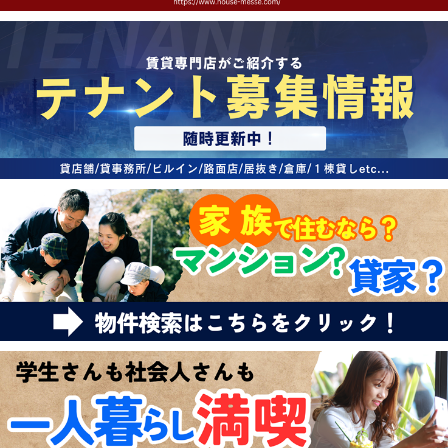
特選物件
ハウスメーカー施工特集！
路線·駅から探す
IT重説について
スタッフ紹介
賃貸管理の北白川店
店舗情報·アクセス
会社概要
メールでお問い合わせ