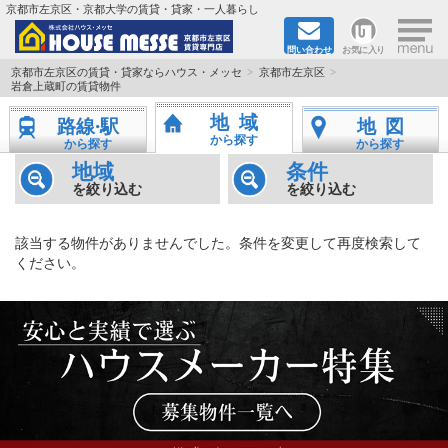
×
京都市左京区・京都大学の賃貸・貸家・一人暮らし
問い合わせ
お気に入り
TOPページ
京都市左京区の賃貸・貸家ならハウス・メッセ
京都市左京区
岩倉上蔵町の賃貸物件
地図から検索
地域
路線·駅
地図
から探す
から探す
から探す
地域から検索
地域
条件
を絞り込む
を絞り込む
京都大学＆京都芸術大学生さんに
該当する物件がありませんでした。条件を変更して再度検索して
書類DL & 入居者さまへ
ください。
家族で住むならマンション？賃家？
一人暮らしの物件特集
ペット相談OKの賃貸！