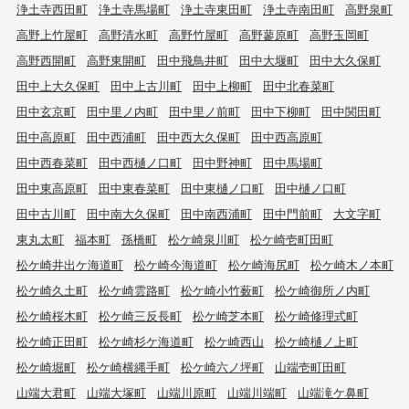
浄土寺西田町
浄土寺馬場町
浄土寺東田町
浄土寺南田町
高野泉町
高野上竹屋町
高野清水町
高野竹屋町
高野蓼原町
高野玉岡町
高野西開町
高野東開町
田中飛鳥井町
田中大堰町
田中大久保町
田中上大久保町
田中上古川町
田中上柳町
田中北春菜町
田中玄京町
田中里ノ内町
田中里ノ前町
田中下柳町
田中関田町
田中高原町
田中西浦町
田中西大久保町
田中西高原町
田中西春菜町
田中西樋ノ口町
田中野神町
田中馬場町
田中東高原町
田中東春菜町
田中東樋ノ口町
田中樋ノ口町
田中古川町
田中南大久保町
田中南西浦町
田中門前町
大文字町
東丸太町
福本町
孫橋町
松ケ崎泉川町
松ケ崎壱町田町
松ケ崎井出ケ海道町
松ケ崎今海道町
松ケ崎海尻町
松ケ崎木ノ本町
松ケ崎久土町
松ケ崎雲路町
松ケ崎小竹薮町
松ケ崎御所ノ内町
松ケ崎桜木町
松ケ崎三反長町
松ケ崎芝本町
松ケ崎修理式町
松ケ崎正田町
松ケ崎杉ケ海道町
松ケ崎西山
松ケ崎樋ノ上町
松ケ崎堀町
松ケ崎横縄手町
松ケ崎六ノ坪町
山端壱町田町
山端大君町
山端大塚町
山端川原町
山端川端町
山端滝ケ鼻町