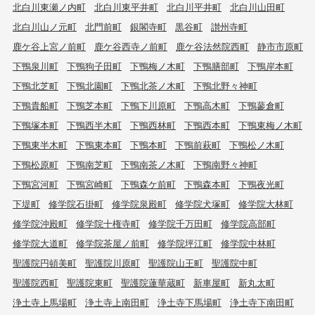
北白川東瀬ノ内町
北白川東平井町
北白川平井町
北白川山田町
北白川山ノ元町
北門前町
銀閣寺町
黒谷町
讃州寺町
鹿ケ谷上宮ノ前町
鹿ケ谷西寺ノ前町
鹿ケ谷法然院西町
静市市原町
下鴨泉川町
下鴨狗子田町
下鴨梅ノ木町
下鴨膳部町
下鴨岸本町
下鴨北芝町
下鴨北園町
下鴨北茶ノ木町
下鴨北野々神町
下鴨貴船町
下鴨芝本町
下鴨下川原町
下鴨高木町
下鴨蓼倉町
下鴨塚本町
下鴨西半木町
下鴨西林町
下鴨西本町
下鴨東梅ノ木町
下鴨東半木町
下鴨東本町
下鴨本町
下鴨前萩町
下鴨松ノ木町
下鴨松原町
下鴨南芝町
下鴨南茶ノ木町
下鴨南野々神町
下鴨宮河町
下鴨宮崎町
下鴨森ケ前町
下鴨森本町
下鴨夜光町
下堤町
修学院石掛町
修学院泉殿町
修学院犬塚町
修学院大林町
修学院沖殿町
修学院十権寺町
修学院千万田町
修学院高部町
修学院大道町
修学院茶屋ノ前町
修学院坪江町
修学院中林町
聖護院円頓美町
聖護院川原町
聖護院山王町
聖護院中町
聖護院西町
聖護院東町
聖護院蓮華蔵町
新車屋町
新丸太町
浄土寺上馬場町
浄土寺上南田町
浄土寺下馬場町
浄土寺下南田町