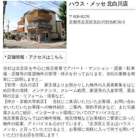
ハウス・メッセ 北白川店
〒606-8276
京都市左京区北白川別当町30-3
店舗情報・アクセスはこちら
当社は左京区を中心に地元密着でアパート・マンション・貸家・駐車
場・店舗等の賃貸物件の管理・仲介を行っております。当社の業務を簡
単にご説明しますと…
【管理・北白川店】 家主様よりお預かりした物件の入居者募集をはじ
め日常の清掃、メンテナンス、クレーム処理、家賃等の入金管理、退去
時の立会・リフォーム・清算など。
【仲介・京都大学前店】 当社にご来店いただいたお客様、お問い合わ
せいただいたお客様への物件紹介、ご案内、契約手続きなど。また引越
屋さんのご紹介、インターネット環境についてのアドバイスなど。
地元密着店ならではの物件情報、地元情報などお客様のご要望に沿った
物件の提案、アドバイスを心がけています。『左京区と言えばハウス・
メッセ』と言っていただけるよう、お客様に気軽に入って何でも聞いて
いただけるお店を目指します！