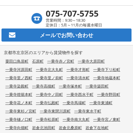
075-707-5755
営業時間：9:30～18:30
定休日：5月～11月の毎週水曜日
メールで
お問い合わせ
京都市左京区のエリアから賃貸物件を探す
粟田口鳥居町
石原町
一乗寺赤ノ宮町
一乗寺大原田町
一乗寺河原田町
一乗寺北大丸町
一乗寺才形町
一乗寺下リ松町
一乗寺里ノ西町
一乗寺里ノ前町
一乗寺清水町
一乗寺地蔵本町
一乗寺染殿町
一乗寺高槻町
一乗寺塚本町
一乗寺築田町
一乗寺燈籠本町
一乗寺中ノ田町
一乗寺西水干町
一乗寺野田町
一乗寺花ノ木町
一乗寺払殿町
一乗寺馬場町
一乗寺東浦町
一乗寺東杉ノ宮町
一乗寺東閉川原町
一乗寺東水干町
一乗寺樋ノ口町
一乗寺松原町
一乗寺南大丸町
一乗寺宮ノ東町
一乗寺向畑町
岩倉北池田町
岩倉北桑原町
岩倉下在地町