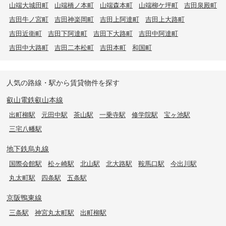
山端大城田町
山端橋ノ本町
山端森本町
山端柳ケ坪町
吉田泉殿町
吉田牛ノ宮町
吉田神楽岡町
吉田上阿達町
吉田上大路町
吉田近衛町
吉田下阿達町
吉田下大路町
吉田中阿達町
吉田中大路町
吉田二本松町
吉田本町
和国町
人気の路線・駅から賃貸物件を探す
叡山電鉄叡山本線
出町柳駅
元田中駅
茶山駅
一乗寺駅
修学院駅
宝ヶ池駅
三宅八幡駅
地下鉄烏丸線
国際会館駅
松ヶ崎駅
北山駅
北大路駅
鞍馬口駅
今出川駅
丸太町駅
四条駅
五条駅
京阪鴨東線
三条駅
神宮丸太町駅
出町柳駅