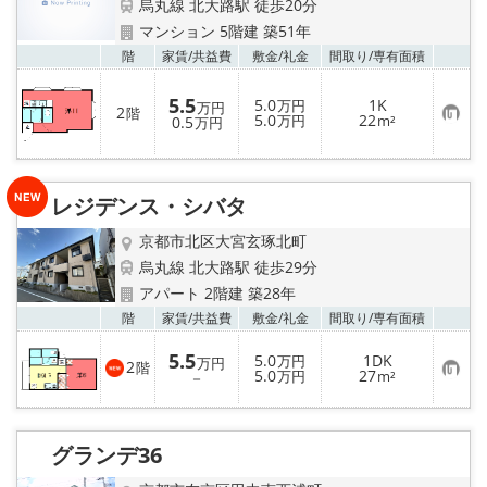
烏丸線 北大路駅 徒歩20分
マンション 5階建 築51年
お気
階
家賃/
共益費
敷金/
礼金
間取り/
専有面積
5.5
5.0
1K
万円
万円
2
階
お
5.0
22
0.5
万円
m²
万円
気
に
入
り
登
レジデンス・シバタ
録
京都市北区大宮玄琢北町
烏丸線 北大路駅 徒歩29分
アパート 2階建 築28年
お気
階
家賃/
共益費
敷金/
礼金
間取り/
専有面積
5.5
5.0
1DK
万円
万円
2
階
お
5.0
27
－
万円
m²
気
に
入
り
グランデ36
登
録