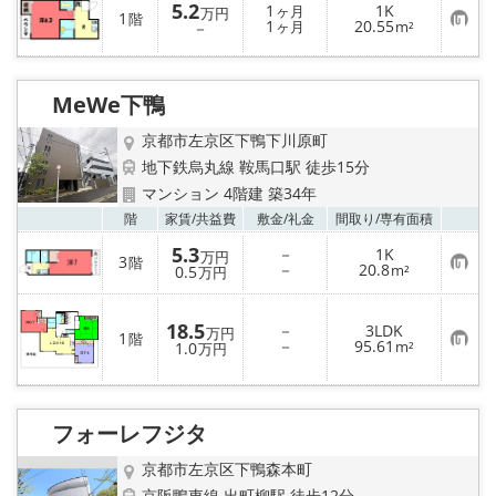
5.2
1
1K
ヶ月
万円
1
階
お
1
20.55
－
ヶ月
m²
気
に
入
り
MeWe下鴨
登
録
京都市左京区下鴨下川原町
地下鉄烏丸線 鞍馬口駅 徒歩15分
マンション 4階建 築34年
お気
階
家賃/
共益費
敷金/
礼金
間取り/
専有面積
5.3
－
1K
万円
3
階
お
－
20.8
0.5
m²
万円
気
に
入
18.5
－
3LDK
り
万円
1
階
お
－
95.61
登
1.0
m²
万円
気
録
に
入
り
登
フォーレフジタ
録
京都市左京区下鴨森本町
京阪鴨東線 出町柳駅 徒歩12分