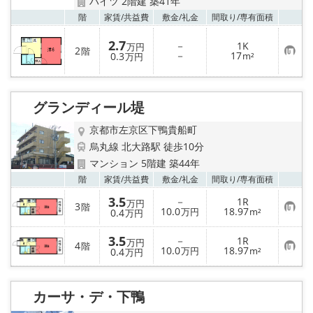
ハイツ 2階建 築41年
お気
階
家賃/
共益費
敷金/
礼金
間取り/
専有面積
2.7
－
1K
万円
2
階
お
－
17
0.3
m²
万円
気
に
入
り
登
グランディール堤
録
京都市左京区下鴨貴船町
烏丸線 北大路駅 徒歩10分
マンション 5階建 築44年
お気
階
家賃/
共益費
敷金/
礼金
間取り/
専有面積
3.5
－
1R
万円
3
階
お
10.0
18.97
0.4
万円
m²
万円
気
に
3.5
入
－
1R
万円
4
階
り
お
10.0
18.97
0.4
万円
m²
万円
登
気
録
に
入
り
カーサ・デ・下鴨
登
録