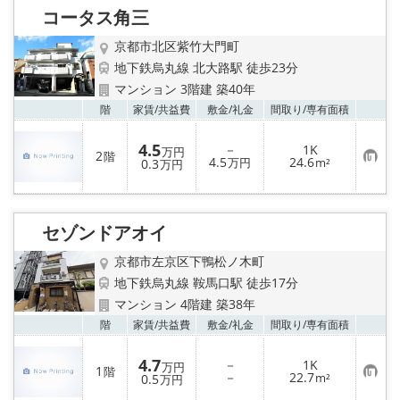
り
コータス角三
登
録
京都市北区紫竹大門町
地下鉄烏丸線 北大路駅 徒歩23分
マンション 3階建 築40年
お気
階
家賃/
共益費
敷金/
礼金
間取り/
専有面積
4.5
－
1K
万円
2
階
お
4.5
24.6
0.3
万円
m²
万円
気
に
入
り
登
セゾンドアオイ
録
京都市左京区下鴨松ノ木町
地下鉄烏丸線 鞍馬口駅 徒歩17分
マンション 4階建 築38年
お気
階
家賃/
共益費
敷金/
礼金
間取り/
専有面積
4.7
－
1K
万円
1
階
お
－
22.7
0.5
m²
万円
気