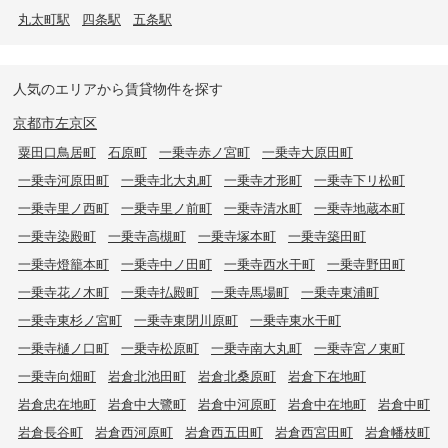
丸太町駅
四条駅
五条駅
人気のエリアから賃貸物件を探す
京都市左京区
粟田口鳥居町
石原町
一乗寺赤ノ宮町
一乗寺大原田町
一乗寺河原田町
一乗寺北大丸町
一乗寺才形町
一乗寺下リ松町
一乗寺里ノ西町
一乗寺里ノ前町
一乗寺清水町
一乗寺地蔵本町
一乗寺染殿町
一乗寺高槻町
一乗寺塚本町
一乗寺築田町
一乗寺燈籠本町
一乗寺中ノ田町
一乗寺西水干町
一乗寺野田町
一乗寺花ノ木町
一乗寺払殿町
一乗寺馬場町
一乗寺東浦町
一乗寺東杉ノ宮町
一乗寺東閉川原町
一乗寺東水干町
一乗寺樋ノ口町
一乗寺松原町
一乗寺南大丸町
一乗寺宮ノ東町
一乗寺向畑町
岩倉北池田町
岩倉北桑原町
岩倉下在地町
岩倉忠在地町
岩倉中大鷺町
岩倉中河原町
岩倉中在地町
岩倉中町
岩倉長谷町
岩倉西河原町
岩倉西五田町
岩倉西宮田町
岩倉幡枝町