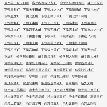
鹿ケ谷上宮ノ前町
鹿ケ谷西寺ノ前町
鹿ケ谷法然院西町
静市市原町
下鴨泉川町
下鴨狗子田町
下鴨梅ノ木町
下鴨膳部町
下鴨岸本町
下鴨北芝町
下鴨北園町
下鴨北茶ノ木町
下鴨北野々神町
下鴨貴船町
下鴨芝本町
下鴨下川原町
下鴨高木町
下鴨蓼倉町
下鴨塚本町
下鴨西半木町
下鴨西林町
下鴨西本町
下鴨東梅ノ木町
下鴨東半木町
下鴨東本町
下鴨本町
下鴨前萩町
下鴨松ノ木町
下鴨松原町
下鴨南芝町
下鴨南茶ノ木町
下鴨南野々神町
下鴨宮河町
下鴨宮崎町
下鴨森ケ前町
下鴨森本町
下鴨夜光町
下堤町
修学院石掛町
修学院泉殿町
修学院犬塚町
修学院大林町
修学院沖殿町
修学院十権寺町
修学院千万田町
修学院高部町
修学院大道町
修学院茶屋ノ前町
修学院坪江町
修学院中林町
聖護院円頓美町
聖護院川原町
聖護院山王町
聖護院中町
聖護院西町
聖護院東町
聖護院蓮華蔵町
新車屋町
新丸太町
浄土寺上馬場町
浄土寺上南田町
浄土寺下馬場町
浄土寺下南田町
浄土寺西田町
浄土寺馬場町
浄土寺東田町
浄土寺南田町
高野泉町
高野上竹屋町
高野清水町
高野竹屋町
高野蓼原町
高野玉岡町