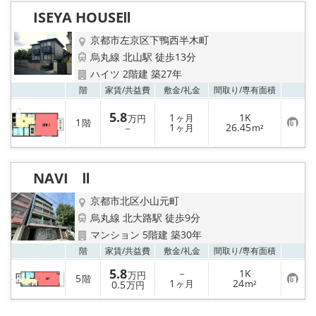
り
ISEYA HOUSEⅡ
登
録
京都市左京区下鴨西半木町
烏丸線 北山駅 徒歩13分
ハイツ 2階建 築27年
お気
階
家賃/
共益費
敷金/
礼金
間取り/
専有面積
5.8
1
1K
ヶ月
万円
1
階
お
1
26.45
－
ヶ月
m²
気
に
入
り
NAVI Ⅱ
登
録
京都市北区小山元町
烏丸線 北大路駅 徒歩9分
マンション 5階建 築30年
お気
階
家賃/
共益費
敷金/
礼金
間取り/
専有面積
5.8
－
1K
万円
5
階
お
1
24
0.5
ヶ月
m²
万円
気
に
入