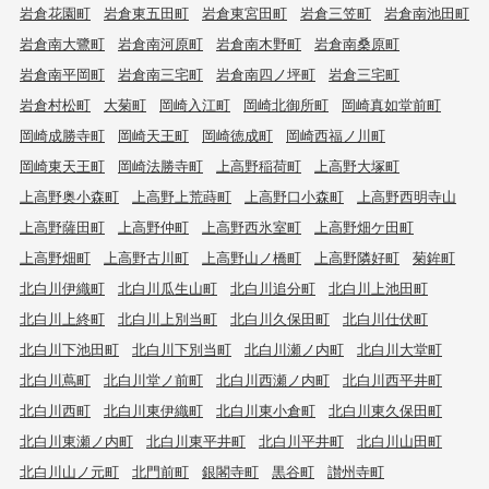
岩倉花園町
岩倉東五田町
岩倉東宮田町
岩倉三笠町
岩倉南池田町
岩倉南大鷺町
岩倉南河原町
岩倉南木野町
岩倉南桑原町
岩倉南平岡町
岩倉南三宅町
岩倉南四ノ坪町
岩倉三宅町
岩倉村松町
大菊町
岡崎入江町
岡崎北御所町
岡崎真如堂前町
岡崎成勝寺町
岡崎天王町
岡崎徳成町
岡崎西福ノ川町
岡崎東天王町
岡崎法勝寺町
上高野稲荷町
上高野大塚町
上高野奥小森町
上高野上荒蒔町
上高野口小森町
上高野西明寺山
上高野薩田町
上高野仲町
上高野西氷室町
上高野畑ケ田町
上高野畑町
上高野古川町
上高野山ノ橋町
上高野隣好町
菊鉾町
北白川伊織町
北白川瓜生山町
北白川追分町
北白川上池田町
北白川上終町
北白川上別当町
北白川久保田町
北白川仕伏町
北白川下池田町
北白川下別当町
北白川瀬ノ内町
北白川大堂町
北白川蔦町
北白川堂ノ前町
北白川西瀬ノ内町
北白川西平井町
北白川西町
北白川東伊織町
北白川東小倉町
北白川東久保田町
北白川東瀬ノ内町
北白川東平井町
北白川平井町
北白川山田町
北白川山ノ元町
北門前町
銀閣寺町
黒谷町
讃州寺町