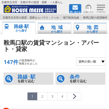
×
京都市左京区・京都大学の賃貸・貸家・一人暮らし
問い合わせ
お気に入り
TOPページ
京都市左京区の賃貸・貸家ならハウス・メッセ
地下鉄烏丸線
鞍馬口駅の賃貸物件
路線·駅
地域
地図
地図から検索
から探す
から探す
から探す
地域から検索
鞍馬口駅の賃貸マンション・アパー
ト・貸家
京都大学＆京都芸術大学生さんに
147件
の賃貸物件が
書類DL & 入居者さまへ
検索されました
家族で住むならマンション？賃家？
路線･駅
条件
を絞り込む
を絞り込む
一人暮らしの物件特集
1
2
3
4
ペット相談OKの賃貸！