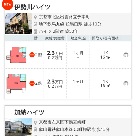
特選物件
伊勢川ハイツ
ハウスメーカー施工特集！
京都市北区出雲路立テ本町
地下鉄烏丸線 鞍馬口駅 徒歩10分
路線·駅から探す
ハイツ 2階建 築50年
お気
階
家賃/
共益費
敷金/
礼金
間取り/
専有面積
IT重説について
2.3
1
1K
ヶ月
万円
2
階
お
－
16
0.2
m²
万円
スタッフ紹介
気
に
入
り
賃貸管理の北白川店
登
2.3
1
1K
ヶ月
録
万円
2
階
お
－
16
0.2
m²
万円
店舗情報·アクセス
気
に
入
り
会社概要
登
録
加納ハイツ
メールでお問い合わせ
京都市左京区下鴨宮崎町
叡山電鉄叡山本線 出町柳駅 徒歩13分