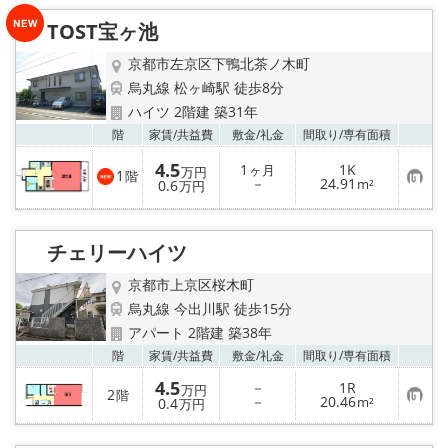
入
り
TOST宝ヶ池
登
録
京都市左京区下鴨北茶ノ木町
烏丸線 松ヶ崎駅 徒歩8分
ハイツ 2階建 築31年
お気
階
家賃/
共益費
敷金/
礼金
間取り/
専有面積
4.5
1
1K
ヶ月
万円
1
階
お
－
24.91
0.6
m²
万円
気
に
入
り
チェリーハイツ
登
録
京都市上京区桜木町
烏丸線 今出川駅 徒歩15分
アパート 2階建 築38年
お気
階
家賃/
共益費
敷金/
礼金
間取り/
専有面積
4.5
－
1R
万円
2
階
お
－
20.46
0.4
m²
万円
気
に
入