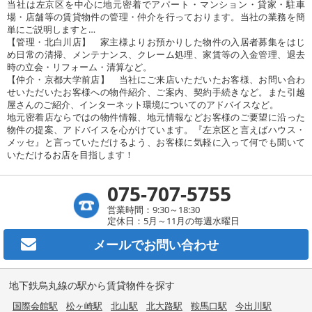
当社は左京区を中心に地元密着でアパート・マンション・貸家・駐車
場・店舗等の賃貸物件の管理・仲介を行っております。当社の業務を簡
単にご説明しますと…
【管理・北白川店】 家主様よりお預かりした物件の入居者募集をはじ
め日常の清掃、メンテナンス、クレーム処理、家賃等の入金管理、退去
時の立会・リフォーム・清算など。
【仲介・京都大学前店】 当社にご来店いただいたお客様、お問い合わ
せいただいたお客様への物件紹介、ご案内、契約手続きなど。また引越
屋さんのご紹介、インターネット環境についてのアドバイスなど。
地元密着店ならではの物件情報、地元情報などお客様のご要望に沿った
物件の提案、アドバイスを心がけています。『左京区と言えばハウス・
メッセ』と言っていただけるよう、お客様に気軽に入って何でも聞いて
いただけるお店を目指します！
075-707-5755
営業時間：9:30～18:30
定休日：5月～11月の毎週水曜日
メールで
お問い合わせ
地下鉄烏丸線の駅から賃貸物件を探す
国際会館駅
松ヶ崎駅
北山駅
北大路駅
鞍馬口駅
今出川駅