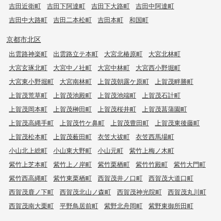
吉田近衛町
吉田下阿達町
吉田下大路町
吉田中阿達町
吉田中大路町
吉田二本松町
吉田本町
和国町
京都市北区
出雲路神楽町
出雲路立テ本町
大宮北椿原町
大宮北林町
大宮玄琢北町
大宮中ノ社町
大宮中林町
大宮西小野堀町
大宮東小野堀町
大宮南林町
上賀茂朝露ケ原町
上賀茂畔勝町
上賀茂荒草町
上賀茂池殿町
上賀茂池端町
上賀茂石計町
上賀茂岡本町
上賀茂榊田町
上賀茂桜井町
上賀茂菖蒲園町
上賀茂高縄手町
上賀茂竹ケ鼻町
上賀茂豊田町
上賀茂東後藤町
上賀茂松本町
上賀茂薮田町
衣笠大祓町
衣笠西馬場町
小山北上総町
小山東大野町
小山元町
紫竹上梅ノ木町
紫竹上芝本町
紫竹上ノ岸町
紫竹栗栖町
紫竹竹殿町
紫竹大門町
紫竹西高縄町
紫竹東栗栖町
西賀茂井ノ口町
西賀茂大道口町
西賀茂鹿ノ下町
西賀茂北山ノ森町
西賀茂神光院町
西賀茂丸川町
西賀茂南大栗町
平野鳥居前町
紫野北舟岡町
紫野東御所田町