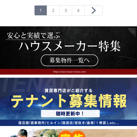
り
登
1
2
3
4
録