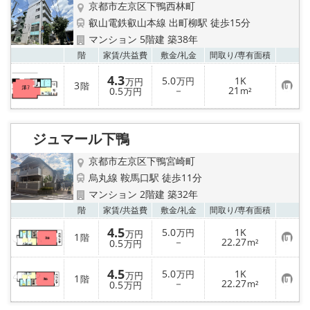
京都市左京区下鴨西林町
叡山電鉄叡山本線 出町柳駅 徒歩15分
マンション 5階建 築38年
お気
階
家賃/
共益費
敷金/
礼金
間取り/
専有面積
4.3
5.0
1K
万円
万円
3
階
お
－
21
0.5
m²
万円
気
に
入
り
ジュマール下鴨
登
録
京都市左京区下鴨宮崎町
烏丸線 鞍馬口駅 徒歩11分
マンション 2階建 築32年
お気
階
家賃/
共益費
敷金/
礼金
間取り/
専有面積
4.5
5.0
1K
万円
万円
1
階
お
－
22.27
0.5
m²
万円
気
に
入
4.5
5.0
1K
万円
万円
1
階
り
お
－
22.27
0.5
m²
万円
登
気
録
に