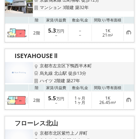
マンション 3階建 築32年
お気
階
家賃/
共益費
敷金/
礼金
間取り/
専有面積
5.3
－
1K
万円
2
階
お
－
21
－
m²
気
に
入
り
ISEYAHOUSE Ⅱ
登
録
京都市左京区下鴨西半木町
烏丸線 北山駅 徒歩13分
ハイツ 2階建 築27年
お気
階
家賃/
共益費
敷金/
礼金
間取り/
専有面積
5.5
1
1K
ヶ月
万円
2
階
お
1
26.45
－
ヶ月
m²
気
に
入
り
フローレス北山
登
録
京都市北区紫竹上ノ岸町