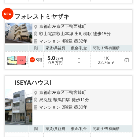
に
入
り
登
フォレストミヤザキ
録
京都市左京区下鴨西林町
叡山電鉄叡山本線 出町柳駅 徒歩15分
マンション 4階建 築32年
お気
階
家賃/
共益費
敷金/
礼金
間取り/
専有面積
5.0
－
1K
万円
3
階
お
－
22.76
0.5
m²
万円
気
に
入
り
ISEYAハウスⅠ
登
録
京都市左京区下鴨宮崎町
烏丸線 鞍馬口駅 徒歩11分
マンション 3階建 築30年
お気
階
家賃/
共益費
敷金/
礼金
間取り/
専有面積