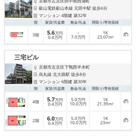
京都市左京区田中南西浦町
叡山電鉄叡山本線 元田中駅 徒歩6分
マンション 4階建 築32年
お気
階
家賃/
共益費
敷金/
礼金
間取り/
専有面積
5.6
－
1K
万円
3
階
お
7.0
23.07
0.4
万円
m²
万円
気
に
入
り
三宅ビル
登
録
京都市左京区下鴨西半木町
烏丸線 北大路駅 徒歩8分
マンション 6階建 築30年
お気
階
家賃/
共益費
敷金/
礼金
間取り/
専有面積
5.7
5.0
1K
万円
万円
4
階
お
10.0
21.39
0.4
万円
m²
万円
気
に
入
6.0
5.0
1K
万円
万円
2
り
階
お
10.0
23
0.4
万円
m²
万円
登
気
録
に
入