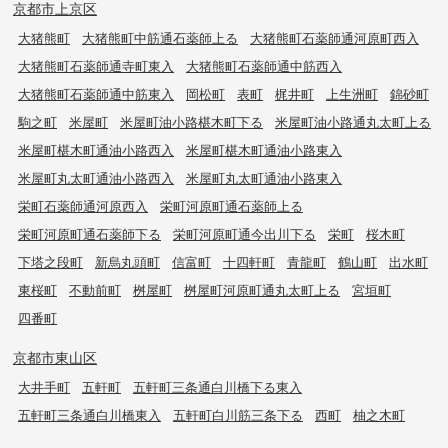
京都市上京区
大猪熊町
大猪熊町中筋通石薬師上る
大猪熊町石薬師通河原町西入
大猪熊町石薬師通寺町東入
大猪熊町石薬師通中筋西入
大猪熊町石薬師通中筋東入
岡松町
表町
梶井町
上生洲町
錦砂町
駒之町
米屋町
米屋町油小路椹木町下る
米屋町油小路通丸太町上る
米屋町椹木町通油小路西入
米屋町椹木町通油小路東入
米屋町丸太町通油小路西入
米屋町丸太町通油小路東入
栄町石薬師通河原西入
栄町河原町通石薬師上る
栄町河原町通石薬師下る
栄町河原町通今出川下る
栄町
桜木町
下塔之段町
新烏丸頭町
信富町
十四軒町
青龍町
鶴山町
出水町
東桜町
不動前町
桝屋町
桝屋町河原町通丸太町上る
宮垣町
四番町
京都市東山区
大井手町
五軒町
五軒町三条通白川橋下る東入
五軒町三条通白川橋東入
五軒町白川筋三条下る
西町
柚之木町