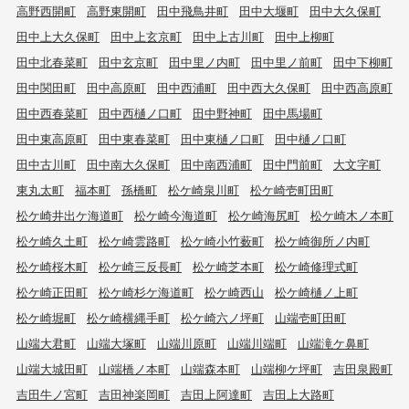
高野西開町
高野東開町
田中飛鳥井町
田中大堰町
田中大久保町
田中上大久保町
田中上玄京町
田中上古川町
田中上柳町
田中北春菜町
田中玄京町
田中里ノ内町
田中里ノ前町
田中下柳町
田中関田町
田中高原町
田中西浦町
田中西大久保町
田中西高原町
田中西春菜町
田中西樋ノ口町
田中野神町
田中馬場町
田中東高原町
田中東春菜町
田中東樋ノ口町
田中樋ノ口町
田中古川町
田中南大久保町
田中南西浦町
田中門前町
大文字町
東丸太町
福本町
孫橋町
松ケ崎泉川町
松ケ崎壱町田町
松ケ崎井出ケ海道町
松ケ崎今海道町
松ケ崎海尻町
松ケ崎木ノ本町
松ケ崎久土町
松ケ崎雲路町
松ケ崎小竹薮町
松ケ崎御所ノ内町
松ケ崎桜木町
松ケ崎三反長町
松ケ崎芝本町
松ケ崎修理式町
松ケ崎正田町
松ケ崎杉ケ海道町
松ケ崎西山
松ケ崎樋ノ上町
松ケ崎堀町
松ケ崎横縄手町
松ケ崎六ノ坪町
山端壱町田町
山端大君町
山端大塚町
山端川原町
山端川端町
山端滝ケ鼻町
山端大城田町
山端橋ノ本町
山端森本町
山端柳ケ坪町
吉田泉殿町
吉田牛ノ宮町
吉田神楽岡町
吉田上阿達町
吉田上大路町