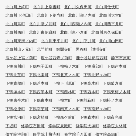
北白川上終町
北白川上別当町
北白川久保田町
北白川仕伏町
北白川下池田町
北白川下別当町
北白川瀬ノ内町
北白川大堂町
北白川蔦町
北白川堂ノ前町
北白川西瀬ノ内町
北白川西平井町
北白川西町
北白川東伊織町
北白川東小倉町
北白川東久保田町
北白川東瀬ノ内町
北白川東平井町
北白川平井町
北白川山田町
北白川山ノ元町
北門前町
銀閣寺町
黒谷町
讃州寺町
鹿ケ谷上宮ノ前町
鹿ケ谷西寺ノ前町
鹿ケ谷法然院西町
静市市原町
下鴨泉川町
下鴨狗子田町
下鴨梅ノ木町
下鴨膳部町
下鴨岸本町
下鴨北芝町
下鴨北園町
下鴨北茶ノ木町
下鴨北野々神町
下鴨貴船町
下鴨芝本町
下鴨下川原町
下鴨高木町
下鴨蓼倉町
下鴨塚本町
下鴨西半木町
下鴨西林町
下鴨西本町
下鴨東梅ノ木町
下鴨東半木町
下鴨東本町
下鴨本町
下鴨前萩町
下鴨松ノ木町
下鴨松原町
下鴨南芝町
下鴨南茶ノ木町
下鴨南野々神町
下鴨宮河町
下鴨宮崎町
下鴨森ケ前町
下鴨森本町
下鴨夜光町
下堤町
修学院石掛町
修学院泉殿町
修学院犬塚町
修学院大林町
修学院沖殿町
修学院十権寺町
修学院千万田町
修学院高部町