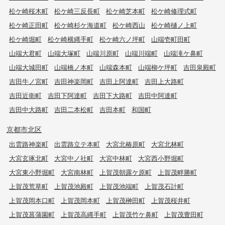
松ケ崎桜木町
松ケ崎三反長町
松ケ崎芝本町
松ケ崎修理式町
松ケ崎正田町
松ケ崎杉ケ海道町
松ケ崎西山
松ケ崎樋ノ上町
松ケ崎堀町
松ケ崎横縄手町
松ケ崎六ノ坪町
山端壱町田町
山端大君町
山端大塚町
山端川原町
山端川端町
山端滝ケ鼻町
山端大城田町
山端橋ノ本町
山端森本町
山端柳ケ坪町
吉田泉殿町
吉田牛ノ宮町
吉田神楽岡町
吉田上阿達町
吉田上大路町
吉田近衛町
吉田下阿達町
吉田下大路町
吉田中阿達町
吉田中大路町
吉田二本松町
吉田本町
和国町
京都市北区
出雲路神楽町
出雲路立テ本町
大宮北椿原町
大宮北林町
大宮玄琢北町
大宮中ノ社町
大宮中林町
大宮西小野堀町
大宮東小野堀町
大宮南林町
上賀茂朝露ケ原町
上賀茂畔勝町
上賀茂荒草町
上賀茂池殿町
上賀茂池端町
上賀茂石計町
上賀茂岡本口町
上賀茂岡本町
上賀茂榊田町
上賀茂桜井町
上賀茂菖蒲園町
上賀茂高縄手町
上賀茂竹ケ鼻町
上賀茂豊田町