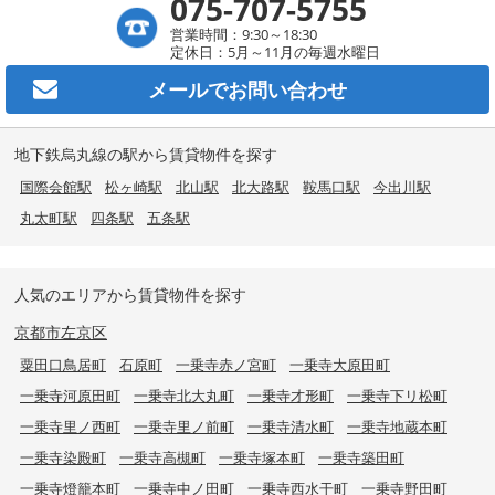
075-707-5755
営業時間：9:30～18:30
定休日：5月～11月の毎週水曜日
メールで
お問い合わせ
地下鉄烏丸線の駅から賃貸物件を探す
国際会館駅
松ヶ崎駅
北山駅
北大路駅
鞍馬口駅
今出川駅
丸太町駅
四条駅
五条駅
人気のエリアから賃貸物件を探す
京都市左京区
粟田口鳥居町
石原町
一乗寺赤ノ宮町
一乗寺大原田町
一乗寺河原田町
一乗寺北大丸町
一乗寺才形町
一乗寺下リ松町
一乗寺里ノ西町
一乗寺里ノ前町
一乗寺清水町
一乗寺地蔵本町
一乗寺染殿町
一乗寺高槻町
一乗寺塚本町
一乗寺築田町
一乗寺燈籠本町
一乗寺中ノ田町
一乗寺西水干町
一乗寺野田町