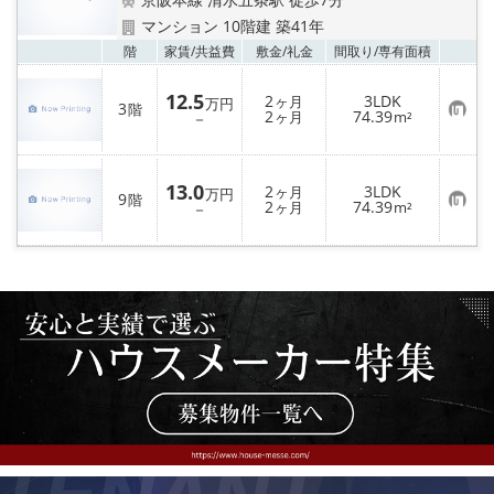
特選物件
マンション 10階建 築41年
お気
階
家賃/
共益費
敷金/
礼金
間取り/
専有面積
ハウスメーカー施工特集！
12.5
2
3LDK
ヶ月
万円
3
路線·駅から探す
階
お
2
74.39
－
ヶ月
m²
気
に
入
IT重説について
り
13.0
2
3LDK
登
ヶ月
万円
9
階
お
2
74.39
録
－
ヶ月
m²
スタッフ紹介
気
に
入
り
賃貸管理の北白川店
登
録
店舗情報·アクセス
会社概要
メールでお問い合わせ