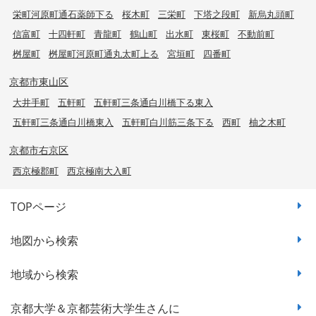
栄町河原町通石薬師下る
桜木町
三栄町
下塔之段町
新烏丸頭町
信富町
十四軒町
青龍町
鶴山町
出水町
東桜町
不動前町
桝屋町
桝屋町河原町通丸太町上る
宮垣町
四番町
京都市東山区
大井手町
五軒町
五軒町三条通白川橋下る東入
五軒町三条通白川橋東入
五軒町白川筋三条下る
西町
柚之木町
京都市右京区
西京極郡町
西京極南大入町
TOPページ
地図から検索
地域から検索
京都大学＆京都芸術大学生さんに