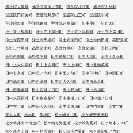
修学院大道町
修学院茶屋ノ前町
修学院坪江町
修学院中林町
聖護院円頓美町
聖護院川原町
聖護院山王町
聖護院中町
聖護院西町
聖護院東町
聖護院蓮華蔵町
新車屋町
新丸太町
浄土寺上馬場町
浄土寺上南田町
浄土寺下馬場町
浄土寺下南田町
浄土寺西田町
浄土寺馬場町
浄土寺東田町
浄土寺南田町
高野泉町
高野上竹屋町
高野清水町
高野竹屋町
高野蓼原町
高野玉岡町
高野西開町
高野東開町
田中飛鳥井町
田中大堰町
田中大久保町
田中上大久保町
田中上古川町
田中上柳町
田中北春菜町
田中玄京町
田中里ノ内町
田中里ノ前町
田中下柳町
田中関田町
田中高原町
田中西浦町
田中西大久保町
田中西高原町
田中西春菜町
田中西樋ノ口町
田中野神町
田中馬場町
田中東高原町
田中東春菜町
田中東樋ノ口町
田中樋ノ口町
田中古川町
田中南大久保町
田中南西浦町
田中門前町
大文字町
東丸太町
福本町
孫橋町
松ケ崎泉川町
松ケ崎壱町田町
松ケ崎井出ケ海道町
松ケ崎今海道町
松ケ崎海尻町
松ケ崎木ノ本町
松ケ崎久土町
松ケ崎雲路町
松ケ崎小竹薮町
松ケ崎御所ノ内町