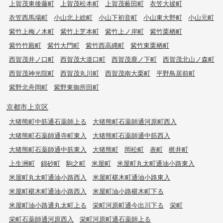
上賀茂東後藤町
上賀茂松本町
上賀茂薮田町
衣笠大祓町
衣笠西馬場町
小山北上総町
小山下初音町
小山東大野町
小山元町
紫竹上梅ノ木町
紫竹上芝本町
紫竹上ノ岸町
紫竹栗栖町
紫竹竹殿町
紫竹大門町
紫竹西高縄町
紫竹東栗栖町
西賀茂井ノ口町
西賀茂大道口町
西賀茂鹿ノ下町
西賀茂北山ノ森町
西賀茂神光院町
西賀茂丸川町
西賀茂南大栗町
平野鳥居前町
紫野北舟岡町
紫野東御所田町
京都市上京区
大猪熊町中筋通石薬師上る
大猪熊町石薬師通河原町西入
大猪熊町石薬師通寺町東入
大猪熊町石薬師通中筋西入
大猪熊町石薬師通中筋東入
大猪熊町
岡松町
表町
梶井町
上生洲町
錦砂町
駒之町
米屋町
米屋町丸太町通油小路東入
米屋町丸太町通油小路西入
米屋町椹木町通油小路東入
米屋町椹木町通油小路西入
米屋町油小路椹木町下る
米屋町油小路通丸太町上る
栄町河原町通今出川下る
栄町
栄町石薬師通河原西入
栄町河原町通石薬師上る