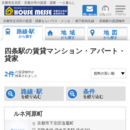
×
京都市左京区・京都大学の賃貸・貸家・一人暮らし
問い合わせ
お気に入り
TOPページ
京都市左京区の賃貸・貸家ならハウス・メッセ
地下鉄烏丸線
四条駅の賃貸物件
路線·駅
地域
地図
地図から検索
から探す
から探す
から探す
地域から検索
四条駅の賃貸マンション・アパート・
貸家
京都大学＆京都芸術大学生さんに
2件
の賃貸物件が
書類DL & 入居者さまへ
検索されました
家族で住むならマンション？賃家？
路線･駅
条件
を絞り込む
を絞り込む
一人暮らしの物件特集
ルネ河原町
ペット相談OKの賃貸！
京都市下京区塩竈町
京阪本線 清水五条駅 徒歩7分