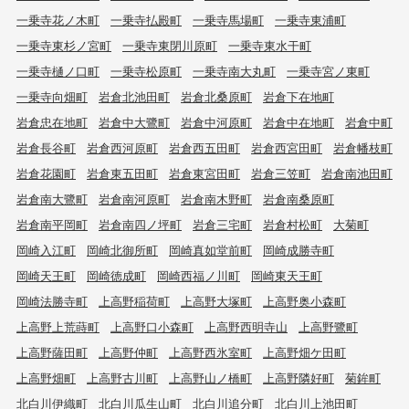
一乗寺花ノ木町
一乗寺払殿町
一乗寺馬場町
一乗寺東浦町
一乗寺東杉ノ宮町
一乗寺東閉川原町
一乗寺東水干町
一乗寺樋ノ口町
一乗寺松原町
一乗寺南大丸町
一乗寺宮ノ東町
一乗寺向畑町
岩倉北池田町
岩倉北桑原町
岩倉下在地町
岩倉忠在地町
岩倉中大鷺町
岩倉中河原町
岩倉中在地町
岩倉中町
岩倉長谷町
岩倉西河原町
岩倉西五田町
岩倉西宮田町
岩倉幡枝町
岩倉花園町
岩倉東五田町
岩倉東宮田町
岩倉三笠町
岩倉南池田町
岩倉南大鷺町
岩倉南河原町
岩倉南木野町
岩倉南桑原町
岩倉南平岡町
岩倉南四ノ坪町
岩倉三宅町
岩倉村松町
大菊町
岡崎入江町
岡崎北御所町
岡崎真如堂前町
岡崎成勝寺町
岡崎天王町
岡崎徳成町
岡崎西福ノ川町
岡崎東天王町
岡崎法勝寺町
上高野稲荷町
上高野大塚町
上高野奥小森町
上高野上荒蒔町
上高野口小森町
上高野西明寺山
上高野鷺町
上高野薩田町
上高野仲町
上高野西氷室町
上高野畑ケ田町
上高野畑町
上高野古川町
上高野山ノ橋町
上高野隣好町
菊鉾町
北白川伊織町
北白川瓜生山町
北白川追分町
北白川上池田町