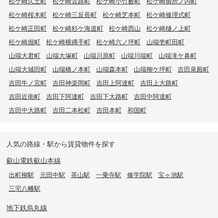
松ケ崎久土町
松ケ崎雲路町
松ケ崎小竹薮町
松ケ崎御所ノ内町
松ケ崎桜木町
松ケ崎三反長町
松ケ崎芝本町
松ケ崎修理式町
松ケ崎正田町
松ケ崎杉ケ海道町
松ケ崎西山
松ケ崎樋ノ上町
松ケ崎堀町
松ケ崎横縄手町
松ケ崎六ノ坪町
山端壱町田町
山端大君町
山端大塚町
山端川原町
山端川端町
山端滝ケ鼻町
山端大城田町
山端橋ノ本町
山端森本町
山端柳ケ坪町
吉田泉殿町
吉田牛ノ宮町
吉田神楽岡町
吉田上阿達町
吉田上大路町
吉田近衛町
吉田下阿達町
吉田下大路町
吉田中阿達町
吉田中大路町
吉田二本松町
吉田本町
和国町
人気の路線・駅から賃貸物件を探す
叡山電鉄叡山本線
出町柳駅
元田中駅
茶山駅
一乗寺駅
修学院駅
宝ヶ池駅
三宅八幡駅
地下鉄烏丸線