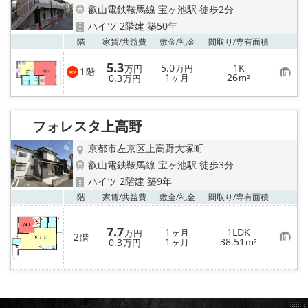
特選物件
叡山電鉄鞍馬線 宝ヶ池駅 徒歩2分
ハイツ 2階建 築50年
ハウスメーカー施工特集！
お気
階
家賃/
共益費
敷金/
礼金
間取り/
専有面積
5.3
5.0
1K
路線·駅から探す
万円
万円
1
階
お
1
26
0.3
ヶ月
m²
万円
気
に
IT重説について
入
り
フォレスタ上高野
登
スタッフ紹介
録
京都市左京区上高野大塚町
叡山電鉄鞍馬線 宝ヶ池駅 徒歩3分
賃貸管理の北白川店
ハイツ 2階建 築9年
お気
階
家賃/
共益費
敷金/
礼金
間取り/
専有面積
店舗情報·アクセス
7.7
1
1LDK
会社概要
ヶ月
万円
2
階
お
1
38.51
0.3
ヶ月
m²
万円
気
に
メールでお問い合わせ
入
り
登
録