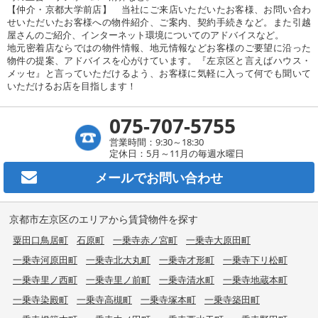
【仲介・京都大学前店】 当社にご来店いただいたお客様、お問い合わ
せいただいたお客様への物件紹介、ご案内、契約手続きなど。また引越
屋さんのご紹介、インターネット環境についてのアドバイスなど。
地元密着店ならではの物件情報、地元情報などお客様のご要望に沿った
物件の提案、アドバイスを心がけています。『左京区と言えばハウス・
メッセ』と言っていただけるよう、お客様に気軽に入って何でも聞いて
いただけるお店を目指します！
075-707-5755
営業時間：9:30～18:30
定休日：5月～11月の毎週水曜日
メールで
お問い合わせ
京都市左京区のエリアから賃貸物件を探す
粟田口鳥居町
石原町
一乗寺赤ノ宮町
一乗寺大原田町
一乗寺河原田町
一乗寺北大丸町
一乗寺才形町
一乗寺下リ松町
一乗寺里ノ西町
一乗寺里ノ前町
一乗寺清水町
一乗寺地蔵本町
一乗寺染殿町
一乗寺高槻町
一乗寺塚本町
一乗寺築田町