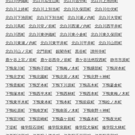
北白川伊織町
北白川瓜生山町
北白川追分町
北白川上池田町
北白川上終町
北白川上別当町
北白川久保田町
北白川仕伏町
北白川下池田町
北白川下別当町
北白川瀬ノ内町
北白川大堂町
北白川蔦町
北白川堂ノ前町
北白川西瀬ノ内町
北白川西平井町
北白川西町
北白川東伊織町
北白川東小倉町
北白川東久保田町
北白川東瀬ノ内町
北白川東平井町
北白川平井町
北白川山田町
北白川山ノ元町
北門前町
銀閣寺町
黒谷町
讃州寺町
鹿ケ谷上宮ノ前町
鹿ケ谷西寺ノ前町
鹿ケ谷法然院西町
静市市原町
下鴨泉川町
下鴨狗子田町
下鴨梅ノ木町
下鴨膳部町
下鴨岸本町
下鴨北芝町
下鴨北園町
下鴨北茶ノ木町
下鴨北野々神町
下鴨貴船町
下鴨芝本町
下鴨下川原町
下鴨高木町
下鴨蓼倉町
下鴨塚本町
下鴨西半木町
下鴨西林町
下鴨西本町
下鴨東梅ノ木町
下鴨東半木町
下鴨東本町
下鴨本町
下鴨前萩町
下鴨松ノ木町
下鴨松原町
下鴨南芝町
下鴨南茶ノ木町
下鴨南野々神町
下鴨宮河町
下鴨宮崎町
下鴨森ケ前町
下鴨森本町
下鴨夜光町
下堤町
修学院石掛町
修学院泉殿町
修学院犬塚町
修学院大林町