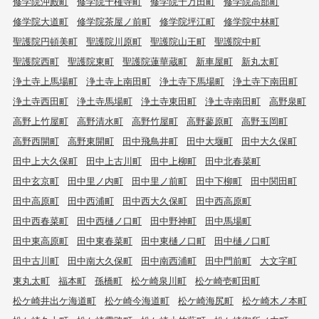
修学院沖殿町
修学院十権寺町
修学院千万田町
修学院高部町
修学院大道町
修学院茶屋ノ前町
修学院坪江町
修学院中林町
聖護院円頓美町
聖護院川原町
聖護院山王町
聖護院中町
聖護院西町
聖護院東町
聖護院蓮華蔵町
新車屋町
新丸太町
浄土寺上馬場町
浄土寺上南田町
浄土寺下馬場町
浄土寺下南田町
浄土寺西田町
浄土寺馬場町
浄土寺東田町
浄土寺南田町
高野泉町
高野上竹屋町
高野清水町
高野竹屋町
高野蓼原町
高野玉岡町
高野西開町
高野東開町
田中飛鳥井町
田中大堰町
田中大久保町
田中上大久保町
田中上古川町
田中上柳町
田中北春菜町
田中玄京町
田中里ノ内町
田中里ノ前町
田中下柳町
田中関田町
田中高原町
田中西浦町
田中西大久保町
田中西高原町
田中西春菜町
田中西樋ノ口町
田中野神町
田中馬場町
田中東高原町
田中東春菜町
田中東樋ノ口町
田中樋ノ口町
田中古川町
田中南大久保町
田中南西浦町
田中門前町
大文字町
東丸太町
福本町
孫橋町
松ケ崎泉川町
松ケ崎壱町田町
松ケ崎井出ケ海道町
松ケ崎今海道町
松ケ崎海尻町
松ケ崎木ノ本町