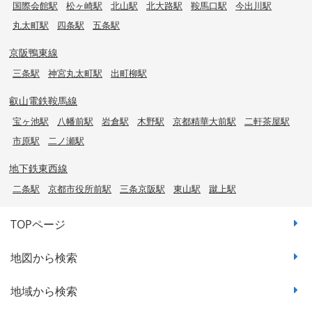
国際会館駅
松ヶ崎駅
北山駅
北大路駅
鞍馬口駅
今出川駅
丸太町駅
四条駅
五条駅
京阪鴨東線
三条駅
神宮丸太町駅
出町柳駅
叡山電鉄鞍馬線
宝ヶ池駅
八幡前駅
岩倉駅
木野駅
京都精華大前駅
二軒茶屋駅
市原駅
二ノ瀬駅
地下鉄東西線
二条駅
京都市役所前駅
三条京阪駅
東山駅
蹴上駅
TOPページ
地図から検索
地域から検索