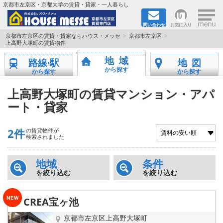
×
京都市左京区・京都大学の賃貸・貸家・一人暮らし
問い合わせ
お気に入り
TOPページ
京都市左京区の賃貸・貸家ならハウス・メッセ
京都市左京区
上高野大塚町の賃貸物件
地図から検索
地域
路線·駅
地図
から探す
から探す
から探す
地域から検索
上高野大塚町の賃貸マンション・アパ
ート・貸家
京都大学＆京都芸術大学生さんに
書類DL & 入居者さまへ
2件
の賃貸物件が
検索されました
家族で住むならマンション？賃家？
地域
条件
を絞り込む
を絞り込む
一人暮らしの物件特集
CREA宝ヶ池
ペット相談OKの賃貸！
京都市左京区上高野大塚町