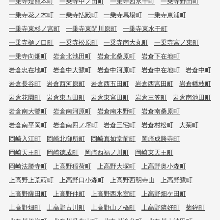
一乗寺燈籠本町
一乗寺中ノ田町
一乗寺西水干町
一乗寺野田町
一乗寺花ノ木町
一乗寺払殿町
一乗寺馬場町
一乗寺東浦町
一乗寺東杉ノ宮町
一乗寺東閉川原町
一乗寺東水干町
一乗寺樋ノ口町
一乗寺松原町
一乗寺南大丸町
一乗寺宮ノ東町
一乗寺向畑町
岩倉北池田町
岩倉北桑原町
岩倉下在地町
岩倉忠在地町
岩倉中大鷺町
岩倉中河原町
岩倉中在地町
岩倉中町
岩倉長谷町
岩倉西河原町
岩倉西五田町
岩倉西宮田町
岩倉幡枝町
岩倉花園町
岩倉東五田町
岩倉東宮田町
岩倉三笠町
岩倉南池田町
岩倉南大鷺町
岩倉南河原町
岩倉南木野町
岩倉南桑原町
岩倉南平岡町
岩倉南四ノ坪町
岩倉三宅町
岩倉村松町
大菊町
岡崎入江町
岡崎北御所町
岡崎真如堂前町
岡崎成勝寺町
岡崎天王町
岡崎徳成町
岡崎西福ノ川町
岡崎東天王町
岡崎法勝寺町
上高野稲荷町
上高野大塚町
上高野奥小森町
上高野上荒蒔町
上高野口小森町
上高野西明寺山
上高野鷺町
上高野薩田町
上高野仲町
上高野西氷室町
上高野畑ケ田町
上高野畑町
上高野古川町
上高野山ノ橋町
上高野隣好町
菊鉾町