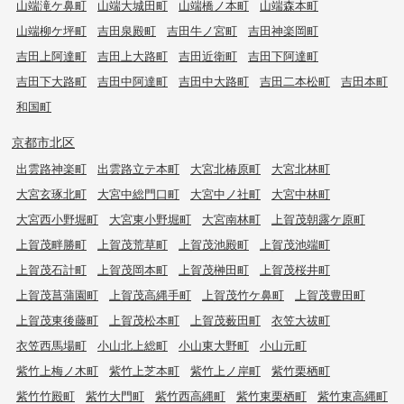
山端滝ケ鼻町
山端大城田町
山端橋ノ本町
山端森本町
山端柳ケ坪町
吉田泉殿町
吉田牛ノ宮町
吉田神楽岡町
吉田上阿達町
吉田上大路町
吉田近衛町
吉田下阿達町
吉田下大路町
吉田中阿達町
吉田中大路町
吉田二本松町
吉田本町
和国町
京都市北区
出雲路神楽町
出雲路立テ本町
大宮北椿原町
大宮北林町
大宮玄琢北町
大宮中総門口町
大宮中ノ社町
大宮中林町
大宮西小野堀町
大宮東小野堀町
大宮南林町
上賀茂朝露ケ原町
上賀茂畔勝町
上賀茂荒草町
上賀茂池殿町
上賀茂池端町
上賀茂石計町
上賀茂岡本町
上賀茂榊田町
上賀茂桜井町
上賀茂菖蒲園町
上賀茂高縄手町
上賀茂竹ケ鼻町
上賀茂豊田町
上賀茂東後藤町
上賀茂松本町
上賀茂薮田町
衣笠大祓町
衣笠西馬場町
小山北上総町
小山東大野町
小山元町
紫竹上梅ノ木町
紫竹上芝本町
紫竹上ノ岸町
紫竹栗栖町
紫竹竹殿町
紫竹大門町
紫竹西高縄町
紫竹東栗栖町
紫竹東高縄町