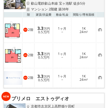
特選物件
叡山電鉄叡山本線 宝ヶ池駅 徒歩5分
マンション 2階建 築38年
ハウスメーカー施工特集！
お気
階
家賃/
共益費
敷金/
礼金
間取り/
専有面積
路線·駅から探す
3.3
1
1K
ヶ月
万円
2
階
お
－
24
0.5
m²
万円
気
IT重説について
に
入
り
スタッフ紹介
登
録
3.3
1
1K
ヶ月
万円
2
階
お
－
24
0.5
m²
万円
賃貸管理の北白川店
気
に
入
店舗情報·アクセス
り
登
3.3
1
1K
ヶ月
万円
録
2
階
お
－
24
0.5
m²
万円
会社概要
気
に
入
り
メールでお問い合わせ
登
プリメロ エストゥディオ
録
京都市左京区上高野畑ケ田町