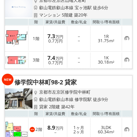
京都市左京区山端大君町
叡山電鉄叡山本線 宝ヶ池駅 徒歩6分
マンション 5階建 築20年
お気
階
家賃/
共益費
敷金/
礼金
間取り/
専有面積
7.3
－
1R
万円
1
階
お
－
31.75
0.7
m²
万円
気
に
入
7.4
り
－
1K
万円
3
階
登
お
－
30.18
0.7
m²
万円
録
気
に
入
り
修学院中林町98-2 貸家
登
録
京都市左京区修学院中林町
叡山電鉄叡山本線 修学院駅 徒歩9分
貸家 2階建 築42年
お気
階
家賃/
共益費
敷金/
礼金
間取り/
専有面積
8.9
1
3LDK
ヶ月
万円
2
階
お
2
60.34
－
ヶ月
m²
気