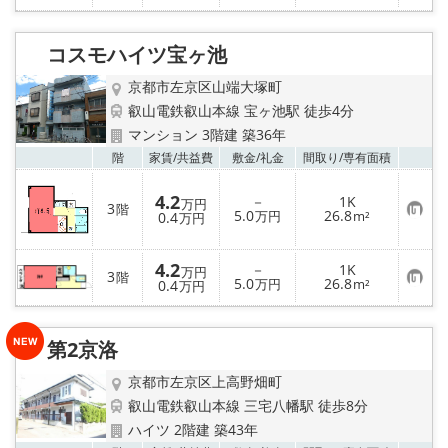
登
気
録
に
入
り
コスモハイツ宝ヶ池
登
録
京都市左京区山端大塚町
叡山電鉄叡山本線 宝ヶ池駅 徒歩4分
マンション 3階建 築36年
お気
階
家賃/
共益費
敷金/
礼金
間取り/
専有面積
4.2
－
1K
万円
3
階
お
5.0
26.8
0.4
万円
m²
万円
気
に
入
4.2
－
1K
り
万円
3
階
お
5.0
26.8
登
0.4
万円
m²
万円
気
録
に
入
り
第2京洛
登
録
京都市左京区上高野畑町
叡山電鉄叡山本線 三宅八幡駅 徒歩8分
ハイツ 2階建 築43年