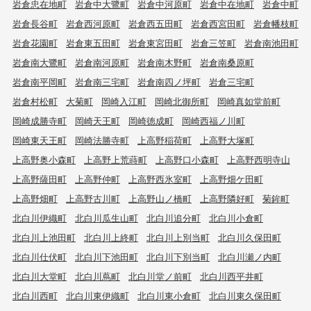
岩倉忠在地町
岩倉中大鷺町
岩倉中河原町
岩倉中在地町
岩倉中町
岩倉長谷町
岩倉西河原町
岩倉西五田町
岩倉西宮田町
岩倉幡枝町
岩倉花園町
岩倉東五田町
岩倉東宮田町
岩倉三笠町
岩倉南池田町
岩倉南大鷺町
岩倉南河原町
岩倉南木野町
岩倉南桑原町
岩倉南平岡町
岩倉南三宅町
岩倉南四ノ坪町
岩倉三宅町
岩倉村松町
大菊町
岡崎入江町
岡崎北御所町
岡崎真如堂前町
岡崎成勝寺町
岡崎天王町
岡崎徳成町
岡崎西福ノ川町
岡崎東天王町
岡崎法勝寺町
上高野稲荷町
上高野大塚町
上高野奥小森町
上高野上荒蒔町
上高野口小森町
上高野西明寺山
上高野薩田町
上高野仲町
上高野西氷室町
上高野畑ケ田町
上高野畑町
上高野古川町
上高野山ノ橋町
上高野隣好町
菊鉾町
北白川伊織町
北白川瓜生山町
北白川追分町
北白川小倉町
北白川上池田町
北白川上終町
北白川上別当町
北白川久保田町
北白川仕伏町
北白川下池田町
北白川下別当町
北白川瀬ノ内町
北白川大堂町
北白川蔦町
北白川堂ノ前町
北白川西平井町
北白川西町
北白川東伊織町
北白川東小倉町
北白川東久保田町