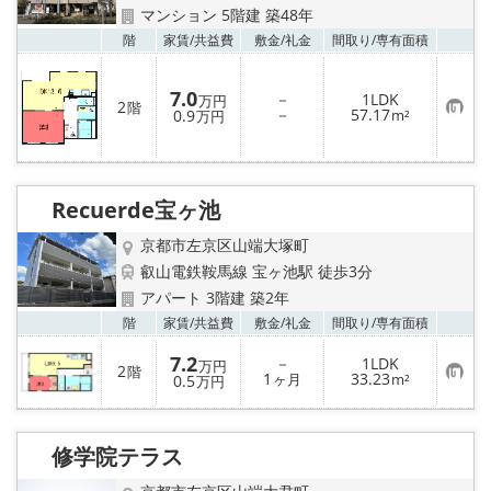
マンション 5階建 築48年
お気
階
家賃/
共益費
敷金/
礼金
間取り/
専有面積
7.0
－
1LDK
万円
2
階
お
－
57.17
0.9
m²
万円
気
に
入
り
登
Recuerde宝ヶ池
録
京都市左京区山端大塚町
叡山電鉄鞍馬線 宝ヶ池駅 徒歩3分
アパート 3階建 築2年
お気
階
家賃/
共益費
敷金/
礼金
間取り/
専有面積
7.2
－
1LDK
万円
2
階
お
1
33.23
0.5
ヶ月
m²
万円
気
に
入
り
修学院テラス
登
録