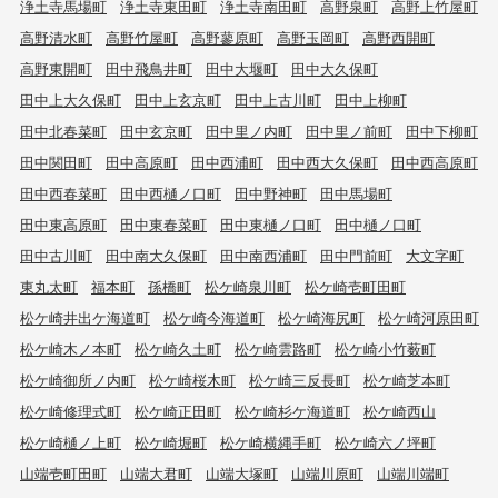
浄土寺馬場町
浄土寺東田町
浄土寺南田町
高野泉町
高野上竹屋町
高野清水町
高野竹屋町
高野蓼原町
高野玉岡町
高野西開町
高野東開町
田中飛鳥井町
田中大堰町
田中大久保町
田中上大久保町
田中上玄京町
田中上古川町
田中上柳町
田中北春菜町
田中玄京町
田中里ノ内町
田中里ノ前町
田中下柳町
田中関田町
田中高原町
田中西浦町
田中西大久保町
田中西高原町
田中西春菜町
田中西樋ノ口町
田中野神町
田中馬場町
田中東高原町
田中東春菜町
田中東樋ノ口町
田中樋ノ口町
田中古川町
田中南大久保町
田中南西浦町
田中門前町
大文字町
東丸太町
福本町
孫橋町
松ケ崎泉川町
松ケ崎壱町田町
松ケ崎井出ケ海道町
松ケ崎今海道町
松ケ崎海尻町
松ケ崎河原田町
松ケ崎木ノ本町
松ケ崎久土町
松ケ崎雲路町
松ケ崎小竹薮町
松ケ崎御所ノ内町
松ケ崎桜木町
松ケ崎三反長町
松ケ崎芝本町
松ケ崎修理式町
松ケ崎正田町
松ケ崎杉ケ海道町
松ケ崎西山
松ケ崎樋ノ上町
松ケ崎堀町
松ケ崎横縄手町
松ケ崎六ノ坪町
山端壱町田町
山端大君町
山端大塚町
山端川原町
山端川端町