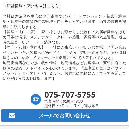
店舗情報・アクセスはこちら
当社は左京区を中心に地元密着でアパート・マンション・貸家・駐車
場・店舗等の賃貸物件の管理・仲介を行っております。当社の業務を簡
単にご説明しますと…
【管理・北白川店】 家主様よりお預かりした物件の入居者募集をはじ
め日常の清掃、メンテナンス、クレーム処理、家賃等の入金管理、退去
時の立会・リフォーム・清算など。
【仲介・京都大学前店】 当社にご来店いただいたお客様、お問い合わ
せいただいたお客様への物件紹介、ご案内、契約手続きなど。また引越
屋さんのご紹介、インターネット環境についてのアドバイスなど。
地元密着店ならではの物件情報、地元情報などお客様のご要望に沿った
物件の提案、アドバイスを心がけています。『左京区と言えばハウス・
メッセ』と言っていただけるよう、お客様に気軽に入って何でも聞いて
いただけるお店を目指します！
075-707-5755
営業時間：9:30～18:30
定休日：5月～11月の毎週水曜日
メールで
お問い合わせ