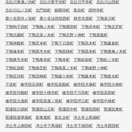
北白川東瀬ノ内町
北白川東平井町
北白川平井町
北白川山田町
北白川山ノ元町
北門前町
銀閣寺町
黒谷町
讃州寺町
鹿ケ谷西寺ノ前町
鹿ケ谷法然院西町
静市市原町
下鴨泉川町
下鴨狗子田町
下鴨梅ノ木町
下鴨膳部町
下鴨岸本町
下鴨北芝町
下鴨北園町
下鴨北茶ノ木町
下鴨北野々神町
下鴨貴船町
下鴨神殿町
下鴨芝本町
下鴨下川原町
下鴨高木町
下鴨蓼倉町
下鴨塚本町
下鴨西半木町
下鴨西林町
下鴨西本町
下鴨東梅ノ木町
下鴨東半木町
下鴨東本町
下鴨本町
下鴨前萩町
下鴨松ノ木町
下鴨松原町
下鴨南芝町
下鴨南茶ノ木町
下鴨南野々神町
下鴨宮河町
下鴨宮崎町
下鴨森ケ前町
下鴨森本町
下鴨夜光町
下堤町
修学院石掛町
修学院泉殿町
修学院犬塚町
修学院大林町
修学院沖殿町
修学院十権寺町
修学院千万田町
修学院高部町
修学院大道町
修学院茶屋ノ前町
修学院坪江町
修学院中林町
聖護院川原町
聖護院山王町
聖護院中町
聖護院西町
聖護院東町
聖護院蓮華蔵町
新車屋町
新丸太町
浄土寺上馬場町
浄土寺上南田町
浄土寺下馬場町
浄土寺下南田町
浄土寺西田町