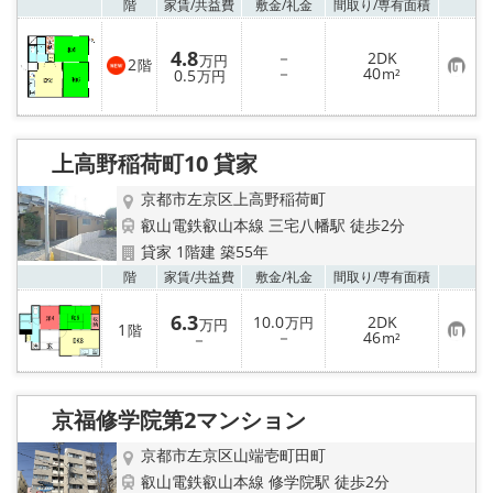
お気
階
家賃/
共益費
敷金/
礼金
間取り/
専有面積
4.8
－
2DK
万円
2
階
お
－
40
0.5
m²
万円
気
に
入
り
登
上高野稲荷町10 貸家
録
京都市左京区上高野稲荷町
叡山電鉄叡山本線 三宅八幡駅 徒歩2分
貸家 1階建 築55年
お気
階
家賃/
共益費
敷金/
礼金
間取り/
専有面積
6.3
10.0
2DK
万円
万円
1
階
お
－
46
－
m²
気
に
入
り
登
京福修学院第2マンション
録
京都市左京区山端壱町田町
叡山電鉄叡山本線 修学院駅 徒歩2分