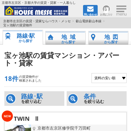
×
京都市左京区・京都大学の賃貸・貸家・一人暮らし
問い合わせ
お気に入り
TOPページ
京都市左京区の賃貸・貸家ならハウス・メッセ
叡山電鉄叡山本線
宝ヶ池駅の賃貸物件
地図から検索
路線·駅
地域
地図
から探す
から探す
から探す
地域から検索
宝ヶ池駅の賃貸マンション・アパー
ト・貸家
京都大学＆京都芸術大学生さんに
書類DL & 入居者さまへ
18件
の賃貸物件が
検索されました
家族で住むならマンション？賃家？
路線･駅
条件
を絞り込む
を絞り込む
一人暮らしの物件特集
TWIN Ⅱ
ペット相談OKの賃貸！
京都市左京区修学院千万田町