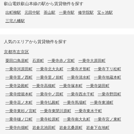
叡山電鉄叡山本線の駅から賃貸物件を探す
出町柳駅
元田中駅
茶山駅
一乗寺駅
修学院駅
宝ヶ池駅
三宅八幡駅
人気のエリアから賃貸物件を探す
京都市左京区
粟田口鳥居町
石原町
一乗寺赤ノ宮町
一乗寺大原田町
一乗寺河原田町
一乗寺北大丸町
一乗寺才形町
一乗寺下リ松町
一乗寺里ノ西町
一乗寺里ノ前町
一乗寺清水町
一乗寺地蔵本町
一乗寺染殿町
一乗寺高槻町
一乗寺塚本町
一乗寺築田町
一乗寺燈籠本町
一乗寺中ノ田町
一乗寺西水干町
一乗寺野田町
一乗寺花ノ木町
一乗寺払殿町
一乗寺馬場町
一乗寺東浦町
一乗寺東杉ノ宮町
一乗寺東閉川原町
一乗寺東水干町
一乗寺樋ノ口町
一乗寺松原町
一乗寺南大丸町
一乗寺宮ノ東町
一乗寺向畑町
岩倉北池田町
岩倉北桑原町
岩倉下在地町