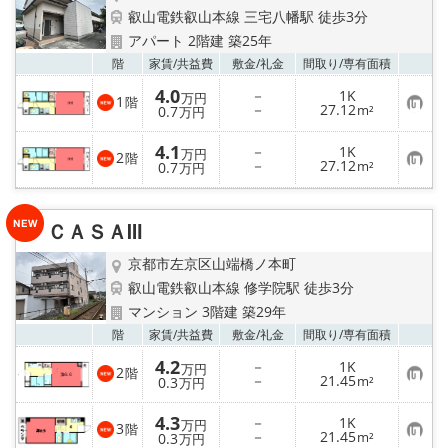
叡山電鉄叡山本線 三宅八幡駅 徒歩3分
アパート 2階建 築25年
お気
階
家賃/
共益費
敷金/
礼金
間取り/
専有面積
4.0
－
1K
万円
1
階
お
－
27.12
0.7
m²
万円
気
に
4.1
入
－
1K
万円
2
階
り
お
－
27.12
0.7
m²
万円
登
気
録
に
入
り
ＣＡＳＡⅢ
登
録
京都市左京区山端橋ノ本町
叡山電鉄叡山本線 修学院駅 徒歩3分
マンション 3階建 築29年
お気
階
家賃/
共益費
敷金/
礼金
間取り/
専有面積
4.2
－
1K
万円
2
階
お
－
21.45
0.3
m²
万円
気
に
4.3
入
－
1K
万円
3
階
り
お
－
21.45
0.3
m²
万円