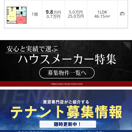
9.8
5.0
1LDK
万円
万円
1
階
お
25.0
46.15
0.7
万円
m²
万円
気
に
入
り
登
録