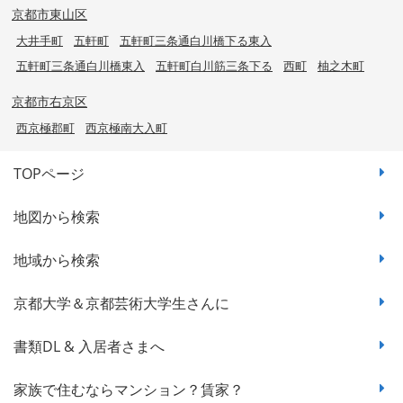
京都市東山区
大井手町
五軒町
五軒町三条通白川橋下る東入
五軒町三条通白川橋東入
五軒町白川筋三条下る
西町
柚之木町
京都市右京区
西京極郡町
西京極南大入町
TOPページ
地図から検索
地域から検索
京都大学＆京都芸術大学生さんに
書類DL & 入居者さまへ
家族で住むならマンション？賃家？