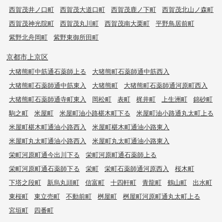
西賀茂井ノ口町
西賀茂大道口町
西賀茂鹿ノ下町
西賀茂北山ノ森町
西賀茂神光院町
西賀茂丸川町
西賀茂南大栗町
平野鳥居前町
紫野北舟岡町
紫野東御所田町
京都市上京区
大猪熊町中筋通石薬師上る
大猪熊町石薬師通中筋西入
大猪熊町石薬師通中筋東入
大猪熊町
大猪熊町石薬師通河原町西入
大猪熊町石薬師通寺町東入
岡松町
表町
梶井町
上生洲町
錦砂町
駒之町
米屋町
米屋町油小路椹木町下る
米屋町油小路通丸太町上る
米屋町椹木町通油小路西入
米屋町椹木町通油小路東入
米屋町丸太町通油小路西入
米屋町丸太町通油小路東入
栄町河原町通今出川下る
栄町河原町通石薬師上る
栄町河原町通石薬師下る
栄町
栄町石薬師通河原西入
桜木町
下塔之段町
新烏丸頭町
信富町
十四軒町
青龍町
鶴山町
出水町
東桜町
東立売町
不動前町
桝屋町
桝屋町河原町通丸太町上る
宮垣町
四番町