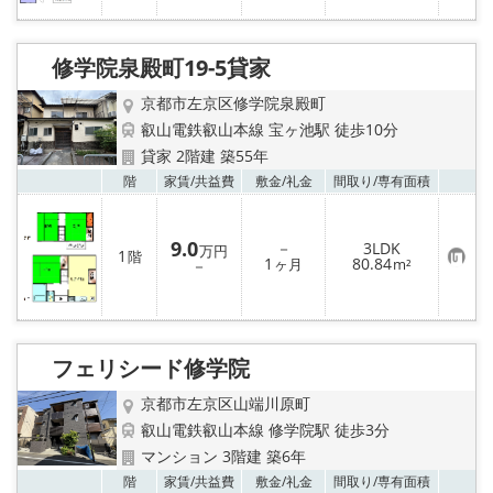
に
入
り
登
修学院泉殿町19-5貸家
録
京都市左京区修学院泉殿町
叡山電鉄叡山本線 宝ヶ池駅 徒歩10分
貸家 2階建 築55年
お気
階
家賃/
共益費
敷金/
礼金
間取り/
専有面積
9.0
－
3LDK
万円
1
階
お
1
80.84
－
ヶ月
m²
気
に
入
り
登
録
フェリシード修学院
京都市左京区山端川原町
叡山電鉄叡山本線 修学院駅 徒歩3分
マンション 3階建 築6年
お気
階
家賃/
共益費
敷金/
礼金
間取り/
専有面積