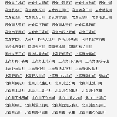
岩倉忠在地町
岩倉中大鷺町
岩倉中河原町
岩倉中在地町
岩倉中町
岩倉長谷町
岩倉西河原町
岩倉西五田町
岩倉西宮田町
岩倉幡枝町
岩倉花園町
岩倉東五田町
岩倉東宮田町
岩倉三笠町
岩倉南池田町
岩倉南大鷺町
岩倉南河原町
岩倉南木野町
岩倉南桑原町
岩倉南平岡町
岩倉南三宅町
岩倉南四ノ坪町
岩倉三宅町
岩倉村松町
大菊町
岡崎入江町
岡崎北御所町
岡崎真如堂前町
岡崎成勝寺町
岡崎天王町
岡崎徳成町
岡崎西福ノ川町
岡崎東天王町
岡崎法勝寺町
上高野稲荷町
上高野大塚町
上高野奥小森町
上高野上荒蒔町
上高野口小森町
上高野西明寺山
上高野薩田町
上高野仲町
上高野西氷室町
上高野畑ケ田町
上高野畑町
上高野古川町
上高野山ノ橋町
上高野隣好町
菊鉾町
北白川伊織町
北白川瓜生山町
北白川追分町
北白川上池田町
北白川上終町
北白川上別当町
北白川久保田町
北白川仕伏町
北白川下池田町
北白川下別当町
北白川瀬ノ内町
北白川大堂町
北白川蔦町
北白川堂ノ前町
北白川西瀬ノ内町
北白川西平井町
北白川西町
北白川東伊織町
北白川東小倉町
北白川東久保田町