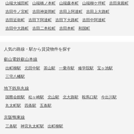
山端大城田町
山端橋ノ本町
山端森本町
山端柳ケ坪町
吉田泉殿町
吉田牛ノ宮町
吉田神楽岡町
吉田上阿達町
吉田上大路町
吉田近衛町
吉田下阿達町
吉田下大路町
吉田中阿達町
吉田中大路町
吉田二本松町
吉田本町
和国町
人気の路線・駅から賃貸物件を探す
叡山電鉄叡山本線
出町柳駅
元田中駅
茶山駅
一乗寺駅
修学院駅
宝ヶ池駅
三宅八幡駅
地下鉄烏丸線
国際会館駅
松ヶ崎駅
北山駅
北大路駅
鞍馬口駅
今出川駅
丸太町駅
四条駅
五条駅
京阪鴨東線
三条駅
神宮丸太町駅
出町柳駅