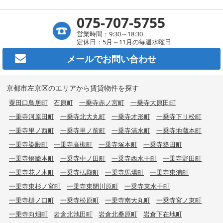
075-707-5755
営業時間：9:30～18:30
定休日：5月～11月の毎週水曜日
メールで
お問い合わせ
京都市左京区のエリアから賃貸物件を探す
粟田口鳥居町
石原町
一乗寺赤ノ宮町
一乗寺大原田町
一乗寺河原田町
一乗寺北大丸町
一乗寺才形町
一乗寺下リ松町
一乗寺里ノ西町
一乗寺里ノ前町
一乗寺清水町
一乗寺地蔵本町
一乗寺染殿町
一乗寺高槻町
一乗寺塚本町
一乗寺築田町
一乗寺燈籠本町
一乗寺中ノ田町
一乗寺西水干町
一乗寺野田町
一乗寺花ノ木町
一乗寺払殿町
一乗寺馬場町
一乗寺東浦町
一乗寺東杉ノ宮町
一乗寺東閉川原町
一乗寺東水干町
一乗寺樋ノ口町
一乗寺松原町
一乗寺南大丸町
一乗寺宮ノ東町
一乗寺向畑町
岩倉北池田町
岩倉北桑原町
岩倉下在地町