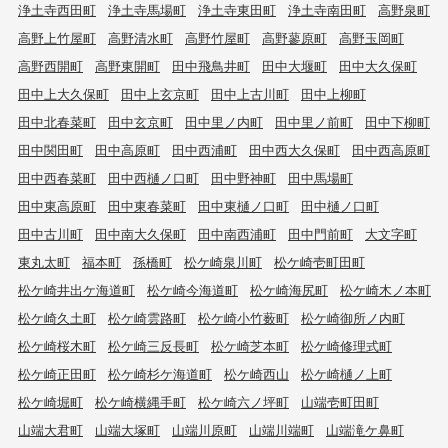
浄土寺西田町
浄土寺馬場町
浄土寺東田町
浄土寺南田町
高野泉町
高野上竹屋町
高野清水町
高野竹屋町
高野蓼原町
高野玉岡町
高野西開町
高野東開町
田中飛鳥井町
田中大堰町
田中大久保町
田中上大久保町
田中上玄京町
田中上古川町
田中上柳町
田中北春菜町
田中玄京町
田中里ノ内町
田中里ノ前町
田中下柳町
田中関田町
田中高原町
田中西浦町
田中西大久保町
田中西高原町
田中西春菜町
田中西樋ノ口町
田中野神町
田中馬場町
田中東高原町
田中東春菜町
田中東樋ノ口町
田中樋ノ口町
田中古川町
田中南大久保町
田中南西浦町
田中門前町
大文字町
東丸太町
福本町
孫橋町
松ケ崎泉川町
松ケ崎壱町田町
松ケ崎井出ケ海道町
松ケ崎今海道町
松ケ崎海尻町
松ケ崎木ノ本町
松ケ崎久土町
松ケ崎雲路町
松ケ崎小竹薮町
松ケ崎御所ノ内町
松ケ崎桜木町
松ケ崎三反長町
松ケ崎芝本町
松ケ崎修理式町
松ケ崎正田町
松ケ崎杉ケ海道町
松ケ崎西山
松ケ崎樋ノ上町
松ケ崎堀町
松ケ崎横縄手町
松ケ崎六ノ坪町
山端壱町田町
山端大君町
山端大塚町
山端川原町
山端川端町
山端滝ケ鼻町