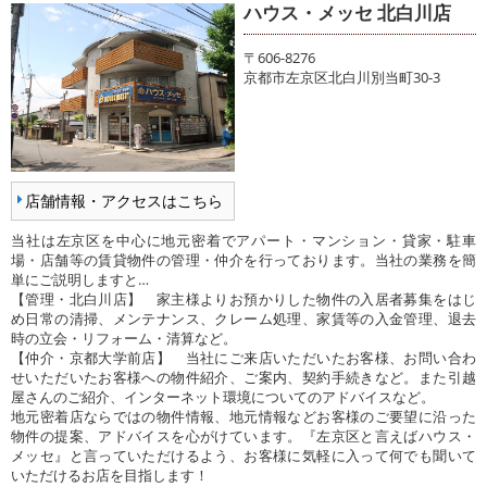
ハウス・メッセ 北白川店
〒606-8276
京都市左京区北白川別当町30-3
店舗情報・アクセスはこちら
当社は左京区を中心に地元密着でアパート・マンション・貸家・駐車
場・店舗等の賃貸物件の管理・仲介を行っております。当社の業務を簡
単にご説明しますと…
【管理・北白川店】 家主様よりお預かりした物件の入居者募集をはじ
め日常の清掃、メンテナンス、クレーム処理、家賃等の入金管理、退去
時の立会・リフォーム・清算など。
【仲介・京都大学前店】 当社にご来店いただいたお客様、お問い合わ
せいただいたお客様への物件紹介、ご案内、契約手続きなど。また引越
屋さんのご紹介、インターネット環境についてのアドバイスなど。
地元密着店ならではの物件情報、地元情報などお客様のご要望に沿った
物件の提案、アドバイスを心がけています。『左京区と言えばハウス・
メッセ』と言っていただけるよう、お客様に気軽に入って何でも聞いて
いただけるお店を目指します！