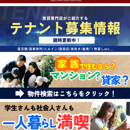
特選物件
ハウスメーカー施工特集！
路線·駅から探す
IT重説について
スタッフ紹介
賃貸管理の北白川店
店舗情報·アクセス
会社概要
メールでお問い合わせ