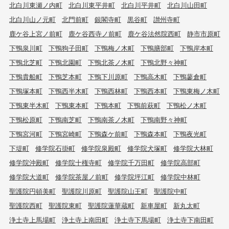
北白川東瀬ノ内町
北白川東平井町
北白川平井町
北白川山田町
北白川山ノ元町
北門前町
銀閣寺町
黒谷町
讃州寺町
鹿ケ谷上宮ノ前町
鹿ケ谷西寺ノ前町
鹿ケ谷法然院西町
静市市原町
下鴨泉川町
下鴨狗子田町
下鴨梅ノ木町
下鴨膳部町
下鴨岸本町
下鴨北芝町
下鴨北園町
下鴨北茶ノ木町
下鴨北野々神町
下鴨貴船町
下鴨芝本町
下鴨下川原町
下鴨高木町
下鴨蓼倉町
下鴨塚本町
下鴨西半木町
下鴨西林町
下鴨西本町
下鴨東梅ノ木町
下鴨東半木町
下鴨東本町
下鴨本町
下鴨前萩町
下鴨松ノ木町
下鴨松原町
下鴨南芝町
下鴨南茶ノ木町
下鴨南野々神町
下鴨宮河町
下鴨宮崎町
下鴨森ケ前町
下鴨森本町
下鴨夜光町
下堤町
修学院石掛町
修学院泉殿町
修学院犬塚町
修学院大林町
修学院沖殿町
修学院十権寺町
修学院千万田町
修学院高部町
修学院大道町
修学院茶屋ノ前町
修学院坪江町
修学院中林町
聖護院円頓美町
聖護院川原町
聖護院山王町
聖護院中町
聖護院西町
聖護院東町
聖護院蓮華蔵町
新車屋町
新丸太町
浄土寺上馬場町
浄土寺上南田町
浄土寺下馬場町
浄土寺下南田町