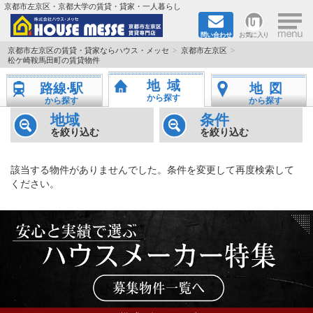
×
京都市左京区・京都大学の賃貸・貸家・一人暮らし
問い合わせ
お気に入り
TOPページ
京都市左京区の賃貸・貸家ならハウス・メッセ
京都市左京区
松ケ崎鞍馬田町の賃貸物件
地図から検索
地域
路線·駅
地図
から探す
から探す
から探す
地域から検索
地域
条件
を絞り込む
を絞り込む
京都大学＆京都芸術大学生さんに
該当する物件がありませんでした。条件を変更して再度検索して
書類DL & 入居者さまへ
ください。
家族で住むならマンション？賃家？
一人暮らしの物件特集
ペット相談OKの賃貸！