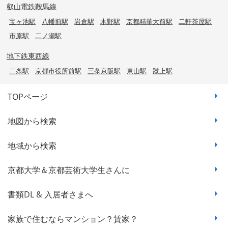
叡山電鉄鞍馬線
宝ヶ池駅
八幡前駅
岩倉駅
木野駅
京都精華大前駅
二軒茶屋駅
市原駅
二ノ瀬駅
地下鉄東西線
二条駅
京都市役所前駅
三条京阪駅
東山駅
蹴上駅
TOPページ
地図から検索
地域から検索
京都大学＆京都芸術大学生さんに
書類DL & 入居者さまへ
家族で住むならマンション？賃家？