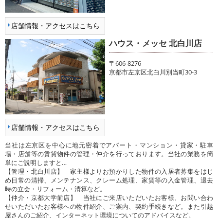
店舗情報・アクセスはこちら
ハウス・メッセ 北白川店
〒606-8276
京都市左京区北白川別当町30-3
店舗情報・アクセスはこちら
当社は左京区を中心に地元密着でアパート・マンション・貸家・駐車
場・店舗等の賃貸物件の管理・仲介を行っております。当社の業務を簡
単にご説明しますと…
【管理・北白川店】 家主様よりお預かりした物件の入居者募集をはじ
め日常の清掃、メンテナンス、クレーム処理、家賃等の入金管理、退去
時の立会・リフォーム・清算など。
【仲介・京都大学前店】 当社にご来店いただいたお客様、お問い合わ
せいただいたお客様への物件紹介、ご案内、契約手続きなど。また引越
屋さんのご紹介、インターネット環境についてのアドバイスなど。