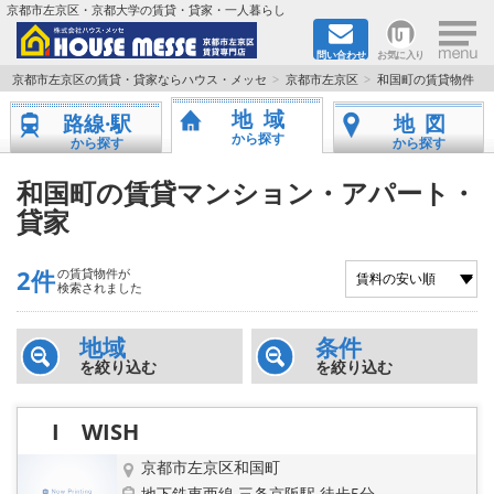
×
京都市左京区・京都大学の賃貸・貸家・一人暮らし
問い合わせ
お気に入り
TOPページ
京都市左京区の賃貸・貸家ならハウス・メッセ
京都市左京区
和国町の賃貸物件
地域
路線·駅
地図
地図から検索
から探す
から探す
から探す
地域から検索
和国町の賃貸マンション・アパート・
貸家
京都大学＆京都芸術大学生さんに
2件
の賃貸物件が
書類DL & 入居者さまへ
検索されました
家族で住むならマンション？賃家？
地域
条件
を絞り込む
を絞り込む
一人暮らしの物件特集
I WISH
ペット相談OKの賃貸！
京都市左京区和国町
地下鉄東西線 三条京阪駅 徒歩5分