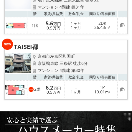
特選物件
マンション 4階建 築31年
お気
階
家賃/
共益費
敷金/
礼金
間取り/
専有面積
ハウスメーカー施工特集！
5.6
1
2DK
ヶ月
万円
1
階
お
1
26.43
0.5
ヶ月
m²
万円
路線·駅から探す
気
に
入
IT重説について
り
TAISEI都
登
録
京都市左京区和国町
スタッフ紹介
京阪鴨東線 三条駅 徒歩6分
マンション 4階建 築30年
賃貸管理の北白川店
お気
階
家賃/
共益費
敷金/
礼金
間取り/
専有面積
店舗情報·アクセス
6.2
－
1K
万円
2
階
お
1
19.01
0.5
ヶ月
m²
万円
気
に
会社概要
入
り
登
メールでお問い合わせ
録