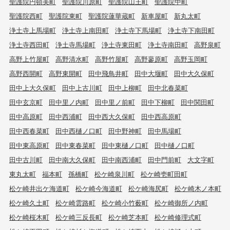
聖護院円頓美町
聖護院川原町
聖護院山王町
聖護院中町
聖護院西町
聖護院東町
聖護院蓮華蔵町
新車屋町
新丸太町
浄土寺上馬場町
浄土寺上南田町
浄土寺下馬場町
浄土寺下南田町
浄土寺西田町
浄土寺馬場町
浄土寺東田町
浄土寺南田町
高野泉町
高野上竹屋町
高野清水町
高野竹屋町
高野蓼原町
高野玉岡町
高野西開町
高野東開町
田中飛鳥井町
田中大堰町
田中大久保町
田中上大久保町
田中上古川町
田中上柳町
田中北春菜町
田中玄京町
田中里ノ内町
田中里ノ前町
田中下柳町
田中関田町
田中高原町
田中西浦町
田中西大久保町
田中西高原町
田中西春菜町
田中西樋ノ口町
田中野神町
田中馬場町
田中東高原町
田中東春菜町
田中東樋ノ口町
田中樋ノ口町
田中古川町
田中南大久保町
田中南西浦町
田中門前町
大文字町
東丸太町
福本町
孫橋町
松ケ崎泉川町
松ケ崎壱町田町
松ケ崎井出ケ海道町
松ケ崎今海道町
松ケ崎海尻町
松ケ崎木ノ本町
松ケ崎久土町
松ケ崎雲路町
松ケ崎小竹薮町
松ケ崎御所ノ内町
松ケ崎桜木町
松ケ崎三反長町
松ケ崎芝本町
松ケ崎修理式町