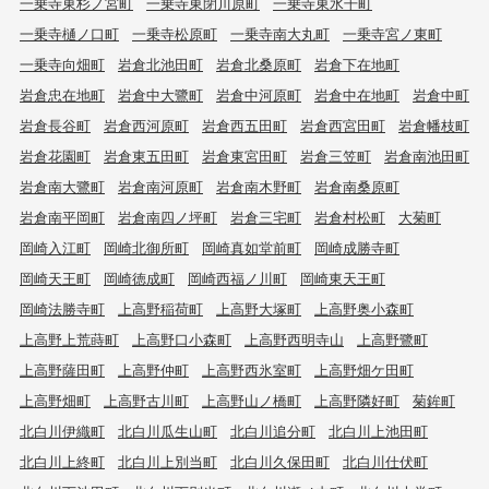
一乗寺東杉ノ宮町
一乗寺東閉川原町
一乗寺東水干町
一乗寺樋ノ口町
一乗寺松原町
一乗寺南大丸町
一乗寺宮ノ東町
一乗寺向畑町
岩倉北池田町
岩倉北桑原町
岩倉下在地町
岩倉忠在地町
岩倉中大鷺町
岩倉中河原町
岩倉中在地町
岩倉中町
岩倉長谷町
岩倉西河原町
岩倉西五田町
岩倉西宮田町
岩倉幡枝町
岩倉花園町
岩倉東五田町
岩倉東宮田町
岩倉三笠町
岩倉南池田町
岩倉南大鷺町
岩倉南河原町
岩倉南木野町
岩倉南桑原町
岩倉南平岡町
岩倉南四ノ坪町
岩倉三宅町
岩倉村松町
大菊町
岡崎入江町
岡崎北御所町
岡崎真如堂前町
岡崎成勝寺町
岡崎天王町
岡崎徳成町
岡崎西福ノ川町
岡崎東天王町
岡崎法勝寺町
上高野稲荷町
上高野大塚町
上高野奥小森町
上高野上荒蒔町
上高野口小森町
上高野西明寺山
上高野鷺町
上高野薩田町
上高野仲町
上高野西氷室町
上高野畑ケ田町
上高野畑町
上高野古川町
上高野山ノ橋町
上高野隣好町
菊鉾町
北白川伊織町
北白川瓜生山町
北白川追分町
北白川上池田町
北白川上終町
北白川上別当町
北白川久保田町
北白川仕伏町