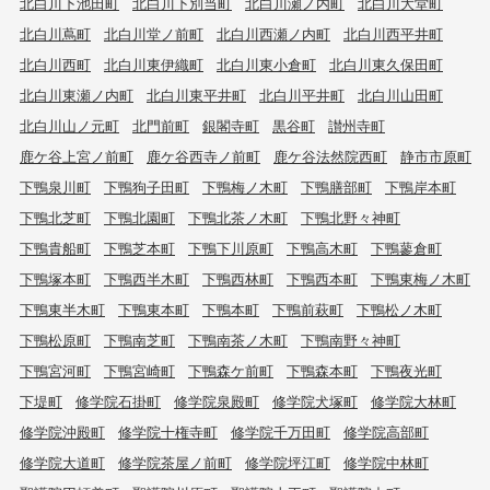
北白川下池田町
北白川下別当町
北白川瀬ノ内町
北白川大堂町
北白川蔦町
北白川堂ノ前町
北白川西瀬ノ内町
北白川西平井町
北白川西町
北白川東伊織町
北白川東小倉町
北白川東久保田町
北白川東瀬ノ内町
北白川東平井町
北白川平井町
北白川山田町
北白川山ノ元町
北門前町
銀閣寺町
黒谷町
讃州寺町
鹿ケ谷上宮ノ前町
鹿ケ谷西寺ノ前町
鹿ケ谷法然院西町
静市市原町
下鴨泉川町
下鴨狗子田町
下鴨梅ノ木町
下鴨膳部町
下鴨岸本町
下鴨北芝町
下鴨北園町
下鴨北茶ノ木町
下鴨北野々神町
下鴨貴船町
下鴨芝本町
下鴨下川原町
下鴨高木町
下鴨蓼倉町
下鴨塚本町
下鴨西半木町
下鴨西林町
下鴨西本町
下鴨東梅ノ木町
下鴨東半木町
下鴨東本町
下鴨本町
下鴨前萩町
下鴨松ノ木町
下鴨松原町
下鴨南芝町
下鴨南茶ノ木町
下鴨南野々神町
下鴨宮河町
下鴨宮崎町
下鴨森ケ前町
下鴨森本町
下鴨夜光町
下堤町
修学院石掛町
修学院泉殿町
修学院犬塚町
修学院大林町
修学院沖殿町
修学院十権寺町
修学院千万田町
修学院高部町
修学院大道町
修学院茶屋ノ前町
修学院坪江町
修学院中林町