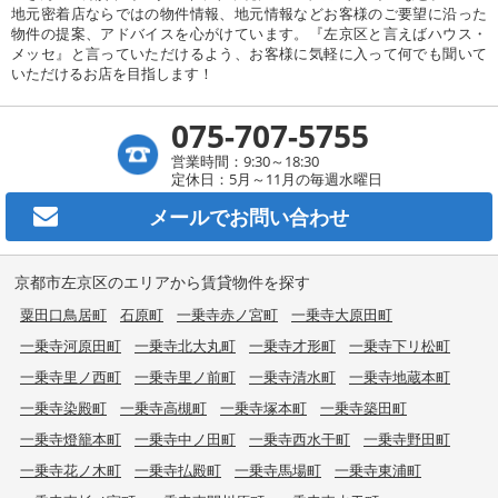
地元密着店ならではの物件情報、地元情報などお客様のご要望に沿った
物件の提案、アドバイスを心がけています。『左京区と言えばハウス・
メッセ』と言っていただけるよう、お客様に気軽に入って何でも聞いて
いただけるお店を目指します！
075-707-5755
営業時間：9:30～18:30
定休日：5月～11月の毎週水曜日
メールで
お問い合わせ
京都市左京区のエリアから賃貸物件を探す
粟田口鳥居町
石原町
一乗寺赤ノ宮町
一乗寺大原田町
一乗寺河原田町
一乗寺北大丸町
一乗寺才形町
一乗寺下リ松町
一乗寺里ノ西町
一乗寺里ノ前町
一乗寺清水町
一乗寺地蔵本町
一乗寺染殿町
一乗寺高槻町
一乗寺塚本町
一乗寺築田町
一乗寺燈籠本町
一乗寺中ノ田町
一乗寺西水干町
一乗寺野田町
一乗寺花ノ木町
一乗寺払殿町
一乗寺馬場町
一乗寺東浦町