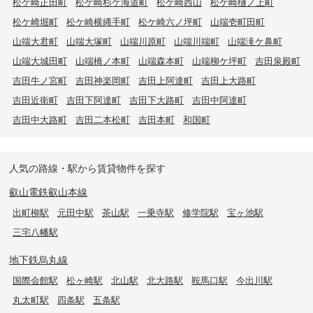
松ケ崎正田町
松ケ崎杉ケ海道町
松ケ崎西山
松ケ崎樋ノ上町
松ケ崎堀町
松ケ崎横縄手町
松ケ崎六ノ坪町
山端壱町田町
山端大君町
山端大塚町
山端川原町
山端川端町
山端滝ケ鼻町
山端大城田町
山端橋ノ本町
山端森本町
山端柳ケ坪町
吉田泉殿町
吉田牛ノ宮町
吉田神楽岡町
吉田上阿達町
吉田上大路町
吉田近衛町
吉田下阿達町
吉田下大路町
吉田中阿達町
吉田中大路町
吉田二本松町
吉田本町
和国町
人気の路線・駅から賃貸物件を探す
叡山電鉄叡山本線
出町柳駅
元田中駅
茶山駅
一乗寺駅
修学院駅
宝ヶ池駅
三宅八幡駅
地下鉄烏丸線
国際会館駅
松ヶ崎駅
北山駅
北大路駅
鞍馬口駅
今出川駅
丸太町駅
四条駅
五条駅