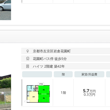
京都市左京区岩倉花園町
花園町バス停 徒歩5分
ハイツ 2階建 築42年
階
家賃/
共益費
5.7
万円
1
階
0.3
万円