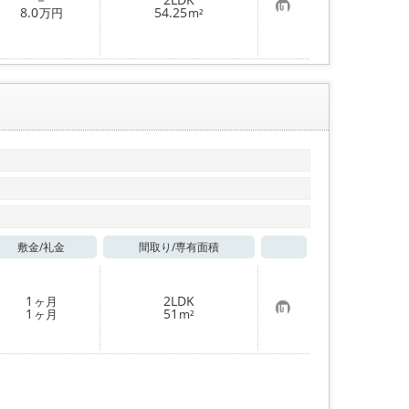
お
8.0
54.25
万円
m²
気
に
入
り
登
録
敷金/
礼金
間取り/
専有面積
お気に入り
1
2LDK
ヶ月
お
1
51
ヶ月
m²
気
に
入
り
登
録