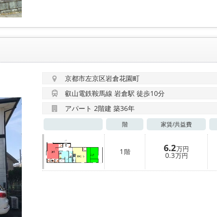
京都市左京区岩倉花園町
叡山電鉄鞍馬線 岩倉駅 徒歩10分
アパート 2階建 築36年
階
家賃/
共益費
6.2
万円
1
階
0.3
万円