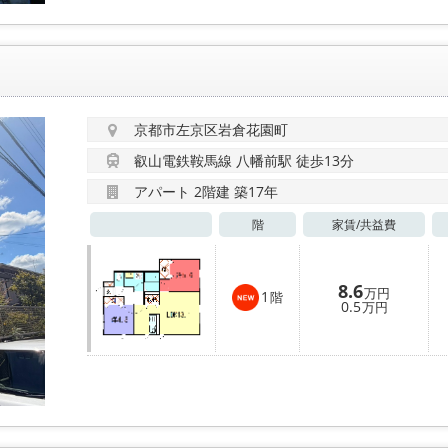
京都市左京区岩倉花園町
叡山電鉄鞍馬線 八幡前駅 徒歩13分
アパート 2階建 築17年
階
家賃/
共益費
8.6
万円
1
階
0.5
万円