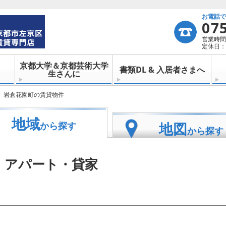
お電話
07
営業時間：
定休日：
京都大学＆京都芸術大学
書類DL & 入居者さまへ
生さんに
岩倉花園町の賃貸物件
地域
地図
から探す
から探す
・アパート・貸家