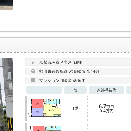
京都市左京区岩倉花園町
叡山電鉄鞍馬線 岩倉駅 徒歩14分
マンション 3階建 築36年
階
家賃/
共益費
6.7
万円
1
階
0.4
万円