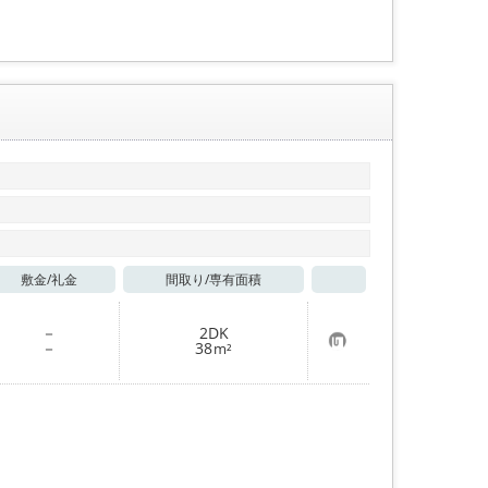
登
録
敷金/
礼金
間取り/
専有面積
お気に入り
－
2DK
お
－
38
m²
気
に
入
り
登
録