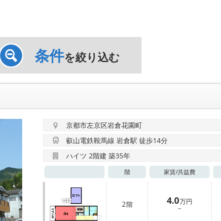
条件
を絞り込む
京都市左京区岩倉花園町
叡山電鉄鞍馬線 岩倉駅 徒歩14分
ハイツ 2階建 築35年
階
家賃/
共益費
4.0
万円
2
階
－