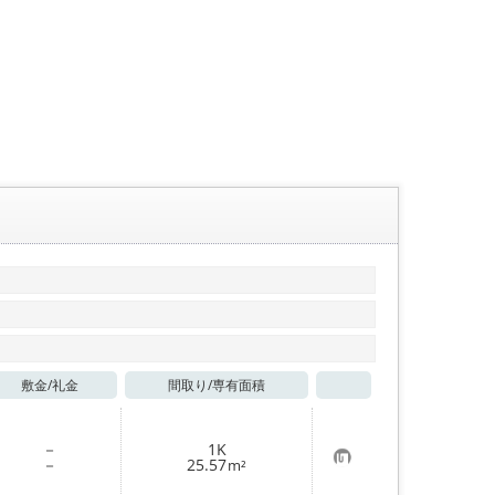
敷金/
礼金
間取り/
専有面積
お気に入り
－
1K
お
－
25.57
m²
気
に