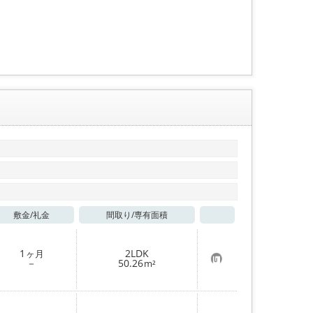
敷金/
礼金
間取り/
専有面積
お気に入り
1
2LDK
ヶ月
お
－
50.26
m²
気
に
入
り
登