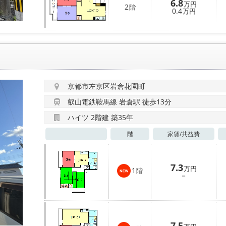
6.8
万円
2
階
0.4
万円
京都市左京区岩倉花園町
叡山電鉄鞍馬線 岩倉駅 徒歩13分
ハイツ 2階建 築35年
階
家賃/
共益費
7.3
万円
1
階
－
7.5