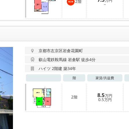
万円
2
階
－
京都市左京区岩倉花園町
叡山電鉄鞍馬線 岩倉駅 徒歩4分
ハイツ 2階建 築34年
階
家賃/
共益費
8.5
万円
2
階
0.5
万円