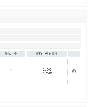
敷金/
礼金
間取り/
専有面積
お気に入り
－
2LDK
お
－
53.75
m²
気
に
入
り
登
録