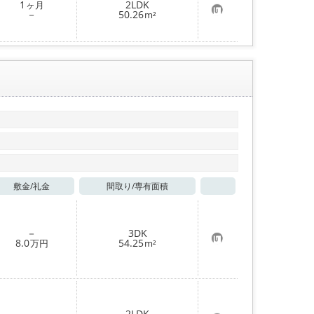
1
2LDK
ヶ月
録
お
－
50.26
m²
気
に
入
り
登
録
敷金/
礼金
間取り/
専有面積
お気に入り
－
3DK
お
8.0
54.25
万円
m²
気
に
入
り
登
録
－
2LDK