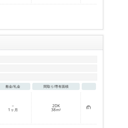
入
り
登
録
敷金/
礼金
間取り/
専有面積
お気に入り
－
2DK
お
1
38
ヶ月
m²
気
に
入
り