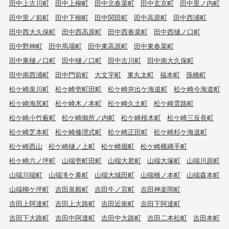
田中上古川町
田中上柳町
田中北春菜町
田中玄京町
田中里ノ内町
田中里ノ前町
田中下柳町
田中関田町
田中高原町
田中西浦町
田中西大久保町
田中西高原町
田中西春菜町
田中西樋ノ口町
田中野神町
田中馬場町
田中東高原町
田中東春菜町
田中東樋ノ口町
田中樋ノ口町
田中古川町
田中南大久保町
田中南西浦町
田中門前町
大文字町
東丸太町
福本町
孫橋町
松ケ崎泉川町
松ケ崎壱町田町
松ケ崎井出ケ海道町
松ケ崎今海道町
松ケ崎海尻町
松ケ崎木ノ本町
松ケ崎久土町
松ケ崎雲路町
松ケ崎小竹薮町
松ケ崎御所ノ内町
松ケ崎桜木町
松ケ崎三反長町
松ケ崎芝本町
松ケ崎修理式町
松ケ崎正田町
松ケ崎杉ケ海道町
松ケ崎西山
松ケ崎樋ノ上町
松ケ崎堀町
松ケ崎横縄手町
松ケ崎六ノ坪町
山端壱町田町
山端大君町
山端大塚町
山端川原町
山端川端町
山端滝ケ鼻町
山端大城田町
山端橋ノ本町
山端森本町
山端柳ケ坪町
吉田泉殿町
吉田牛ノ宮町
吉田神楽岡町
吉田上阿達町
吉田上大路町
吉田近衛町
吉田下阿達町
吉田下大路町
吉田中阿達町
吉田中大路町
吉田二本松町
吉田本町