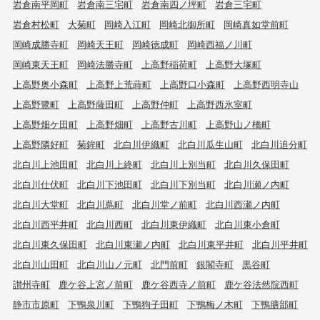
岩倉南平岡町
岩倉南三宅町
岩倉南四ノ坪町
岩倉三宅町
岩倉村松町
大菊町
岡崎入江町
岡崎北御所町
岡崎真如堂前町
岡崎成勝寺町
岡崎天王町
岡崎徳成町
岡崎西福ノ川町
岡崎東天王町
岡崎法勝寺町
上高野稲荷町
上高野大塚町
上高野奥小森町
上高野上荒蒔町
上高野口小森町
上高野西明寺山
上高野鷺町
上高野薩田町
上高野仲町
上高野西氷室町
上高野畑ケ田町
上高野畑町
上高野古川町
上高野山ノ橋町
上高野隣好町
菊鉾町
北白川伊織町
北白川瓜生山町
北白川追分町
北白川上池田町
北白川上終町
北白川上別当町
北白川久保田町
北白川仕伏町
北白川下池田町
北白川下別当町
北白川瀬ノ内町
北白川大堂町
北白川蔦町
北白川堂ノ前町
北白川西瀬ノ内町
北白川西平井町
北白川西町
北白川東伊織町
北白川東小倉町
北白川東久保田町
北白川東瀬ノ内町
北白川東平井町
北白川平井町
北白川山田町
北白川山ノ元町
北門前町
銀閣寺町
黒谷町
讃州寺町
鹿ケ谷上宮ノ前町
鹿ケ谷西寺ノ前町
鹿ケ谷法然院西町
静市市原町
下鴨泉川町
下鴨狗子田町
下鴨梅ノ木町
下鴨膳部町