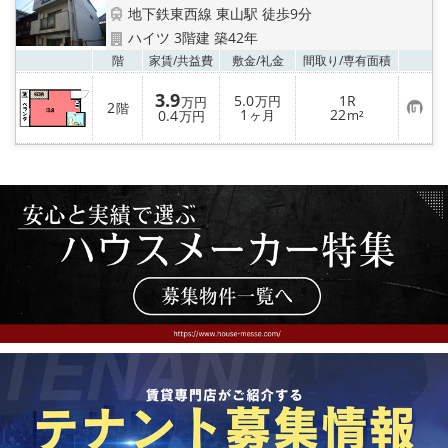
特選物件
地下鉄東西線 東山駅 徒歩9分
ハイツ 3階建 築42年
ハウスメーカー施工特集！
お気
階
家賃/
共益費
敷金/
礼金
間取り/
専有面積
3.9
路線·駅から探す
5.0
1R
万円
万円
2
階
お
1
22
0.4
ヶ月
m²
万円
気
に
IT重説について
入
り
登
スタッフ紹介
録
賃貸管理の北白川店
店舗情報·アクセス
会社概要
メールでお問い合わせ