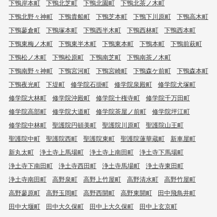
下鴨岸本町
下鴨北芝町
下鴨北園町
下鴨北茶ノ木町
下鴨北野々神町
下鴨貴船町
下鴨芝本町
下鴨下川原町
下鴨高木町
下鴨蓼倉町
下鴨塚本町
下鴨西半木町
下鴨西林町
下鴨西本町
下鴨東梅ノ木町
下鴨東半木町
下鴨東本町
下鴨本町
下鴨前萩町
下鴨松ノ木町
下鴨松原町
下鴨南芝町
下鴨南茶ノ木町
下鴨南野々神町
下鴨宮河町
下鴨宮崎町
下鴨森ケ前町
下鴨森本町
下鴨夜光町
下堤町
修学院石掛町
修学院泉殿町
修学院犬塚町
修学院大林町
修学院沖殿町
修学院十権寺町
修学院千万田町
修学院高部町
修学院大道町
修学院茶屋ノ前町
修学院坪江町
修学院中林町
聖護院円頓美町
聖護院川原町
聖護院山王町
聖護院中町
聖護院西町
聖護院東町
聖護院蓮華蔵町
新車屋町
新丸太町
浄土寺上馬場町
浄土寺上南田町
浄土寺下馬場町
浄土寺下南田町
浄土寺西田町
浄土寺馬場町
浄土寺東田町
浄土寺南田町
高野泉町
高野上竹屋町
高野清水町
高野竹屋町
高野蓼原町
高野玉岡町
高野西開町
高野東開町
田中飛鳥井町
田中大堰町
田中大久保町
田中上大久保町
田中上玄京町