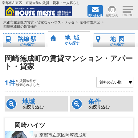
×
京都市左京区・京都大学の賃貸・貸家・一人暮らし
問い合わせ
お気に入り
TOPページ
京都市左京区の賃貸・貸家ならハウス・メッセ
京都市左京区
岡崎徳成町の賃貸物件
地図から検索
地域
路線·駅
地図
から探す
から探す
から探す
地域から検索
岡崎徳成町の賃貸マンション・アパー
ト・貸家
京都大学＆京都芸術大学生さんに
書類DL & 入居者さまへ
1件
の賃貸物件が
検索されました
家族で住むならマンション？賃家？
地域
条件
を絞り込む
を絞り込む
一人暮らしの物件特集
岡崎ハイツ
ペット相談OKの賃貸！
京都市左京区岡崎徳成町