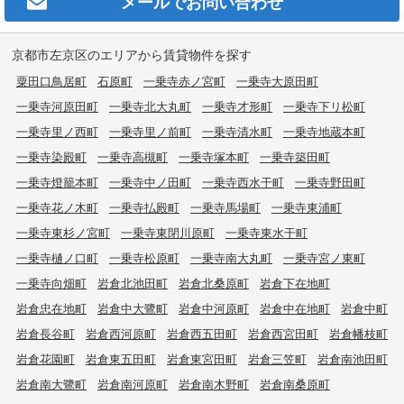
メールで
お問い合わせ
京都市左京区のエリアから賃貸物件を探す
粟田口鳥居町
石原町
一乗寺赤ノ宮町
一乗寺大原田町
一乗寺河原田町
一乗寺北大丸町
一乗寺才形町
一乗寺下リ松町
一乗寺里ノ西町
一乗寺里ノ前町
一乗寺清水町
一乗寺地蔵本町
一乗寺染殿町
一乗寺高槻町
一乗寺塚本町
一乗寺築田町
一乗寺燈籠本町
一乗寺中ノ田町
一乗寺西水干町
一乗寺野田町
一乗寺花ノ木町
一乗寺払殿町
一乗寺馬場町
一乗寺東浦町
一乗寺東杉ノ宮町
一乗寺東閉川原町
一乗寺東水干町
一乗寺樋ノ口町
一乗寺松原町
一乗寺南大丸町
一乗寺宮ノ東町
一乗寺向畑町
岩倉北池田町
岩倉北桑原町
岩倉下在地町
岩倉忠在地町
岩倉中大鷺町
岩倉中河原町
岩倉中在地町
岩倉中町
岩倉長谷町
岩倉西河原町
岩倉西五田町
岩倉西宮田町
岩倉幡枝町
岩倉花園町
岩倉東五田町
岩倉東宮田町
岩倉三笠町
岩倉南池田町
岩倉南大鷺町
岩倉南河原町
岩倉南木野町
岩倉南桑原町