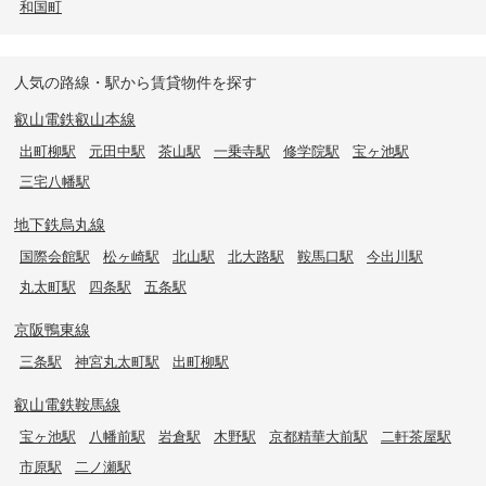
和国町
人気の路線・駅から賃貸物件を探す
叡山電鉄叡山本線
出町柳駅
元田中駅
茶山駅
一乗寺駅
修学院駅
宝ヶ池駅
三宅八幡駅
地下鉄烏丸線
国際会館駅
松ヶ崎駅
北山駅
北大路駅
鞍馬口駅
今出川駅
丸太町駅
四条駅
五条駅
京阪鴨東線
三条駅
神宮丸太町駅
出町柳駅
叡山電鉄鞍馬線
宝ヶ池駅
八幡前駅
岩倉駅
木野駅
京都精華大前駅
二軒茶屋駅
市原駅
二ノ瀬駅