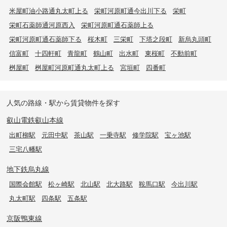
米屋町油小路通丸太町上る
栄町河原町通今出川下る
栄町
栄町石薬師通河原西入
栄町河原町通石薬師上る
栄町河原町通石薬師下る
桜木町
三栄町
下塔之段町
新烏丸頭町
信富町
十四軒町
青龍町
鶴山町
出水町
東桜町
不動前町
桝屋町
桝屋町河原町通丸太町上る
宮垣町
四番町
人気の路線・駅から賃貸物件を探す
叡山電鉄叡山本線
出町柳駅
元田中駅
茶山駅
一乗寺駅
修学院駅
宝ヶ池駅
三宅八幡駅
地下鉄烏丸線
国際会館駅
松ヶ崎駅
北山駅
北大路駅
鞍馬口駅
今出川駅
丸太町駅
四条駅
五条駅
京阪鴨東線