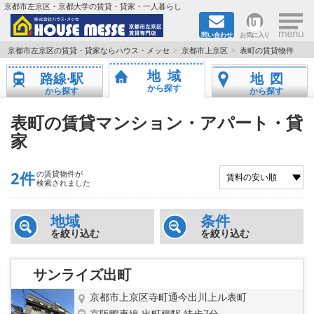
×
京都市左京区・京都大学の賃貸・貸家・一人暮らし
問い合わせ
お気に入り
TOPページ
京都市左京区の賃貸・貸家ならハウス・メッセ
京都市上京区
表町の賃貸物件
地域
路線·駅
地図
地図から検索
から探す
から探す
から探す
地域から検索
表町の賃貸マンション・アパート・貸
家
京都大学＆京都芸術大学生さんに
2件
の賃貸物件が
書類DL & 入居者さまへ
検索されました
家族で住むならマンション？賃家？
地域
条件
を絞り込む
を絞り込む
一人暮らしの物件特集
サンライズ出町
ペット相談OKの賃貸！
京都市上京区寺町通今出川上ル表町
京阪鴨東線 出町柳駅 徒歩7分