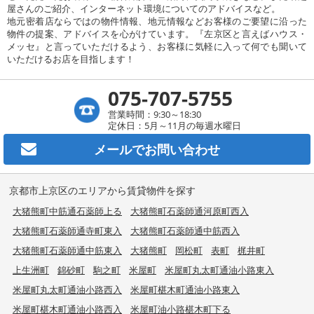
屋さんのご紹介、インターネット環境についてのアドバイスなど。
地元密着店ならではの物件情報、地元情報などお客様のご要望に沿った
物件の提案、アドバイスを心がけています。『左京区と言えばハウス・
メッセ』と言っていただけるよう、お客様に気軽に入って何でも聞いて
いただけるお店を目指します！
075-707-5755
営業時間：9:30～18:30
定休日：5月～11月の毎週水曜日
メールで
お問い合わせ
京都市上京区のエリアから賃貸物件を探す
大猪熊町中筋通石薬師上る
大猪熊町石薬師通河原町西入
大猪熊町石薬師通寺町東入
大猪熊町石薬師通中筋西入
大猪熊町石薬師通中筋東入
大猪熊町
岡松町
表町
梶井町
上生洲町
錦砂町
駒之町
米屋町
米屋町丸太町通油小路東入
米屋町丸太町通油小路西入
米屋町椹木町通油小路東入
米屋町椹木町通油小路西入
米屋町油小路椹木町下る