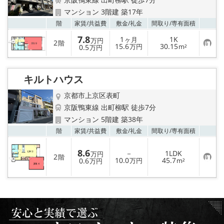
特選物件
マンション 3階建 築17年
お気
階
家賃/
共益費
敷金/
礼金
間取り/
専有面積
ハウスメーカー施工特集！
7.8
1
1K
ヶ月
万円
2
階
お
15.6
30.15
0.5
万円
m²
万円
路線·駅から探す
気
に
入
IT重説について
り
キルトハウス
登
録
京都市上京区表町
スタッフ紹介
京阪鴨東線 出町柳駅 徒歩7分
マンション 5階建 築38年
賃貸管理の北白川店
お気
階
家賃/
共益費
敷金/
礼金
間取り/
専有面積
店舗情報·アクセス
8.6
－
1LDK
万円
2
階
お
10.0
45.7
0.6
万円
m²
万円
気
会社概要
に
入
り
メールでお問い合わせ
登
録