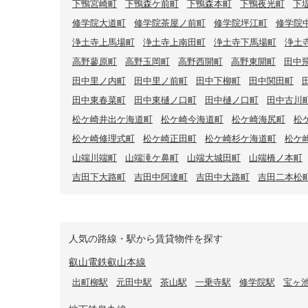
下鴨宮崎町
下鴨森ケ前町
下鴨森本町
下鴨夜光町
下
修学院大道町
修学院茶屋ノ前町
修学院坪江町
修学院
浄土寺上馬場町
浄土寺上南田町
浄土寺下馬場町
浄土
高野蓼原町
高野玉岡町
高野西開町
高野東開町
田中
田中里ノ内町
田中里ノ前町
田中下柳町
田中関田町
田中東春菜町
田中東樋ノ口町
田中樋ノ口町
田中古川
松ケ崎井出ケ海道町
松ケ崎今海道町
松ケ崎海尻町
松
松ケ崎修理式町
松ケ崎正田町
松ケ崎杉ケ海道町
松ケ
山端川端町
山端滝ケ鼻町
山端大城田町
山端橋ノ本町
吉田下大路町
吉田中阿達町
吉田中大路町
吉田二本松
人気の路線・駅から賃貸物件を探す
叡山電鉄叡山本線
出町柳駅
元田中駅
茶山駅
一乗寺駅
修学院駅
宝ヶ