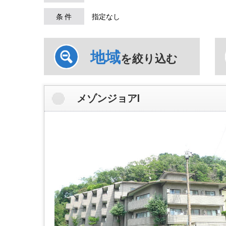
条 件
指定なし
地域
を絞り込む
メゾンジョアⅠ