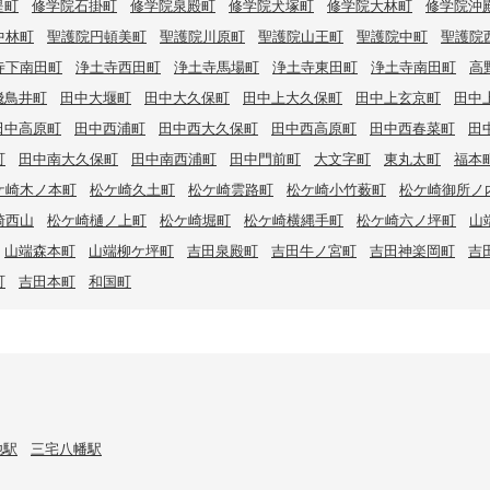
堤町
修学院石掛町
修学院泉殿町
修学院犬塚町
修学院大林町
修学院沖
中林町
聖護院円頓美町
聖護院川原町
聖護院山王町
聖護院中町
聖護院
寺下南田町
浄土寺西田町
浄土寺馬場町
浄土寺東田町
浄土寺南田町
高
飛鳥井町
田中大堰町
田中大久保町
田中上大久保町
田中上玄京町
田中
田中高原町
田中西浦町
田中西大久保町
田中西高原町
田中西春菜町
田
町
田中南大久保町
田中南西浦町
田中門前町
大文字町
東丸太町
福本
ケ崎木ノ本町
松ケ崎久土町
松ケ崎雲路町
松ケ崎小竹薮町
松ケ崎御所ノ
崎西山
松ケ崎樋ノ上町
松ケ崎堀町
松ケ崎横縄手町
松ケ崎六ノ坪町
山
山端森本町
山端柳ケ坪町
吉田泉殿町
吉田牛ノ宮町
吉田神楽岡町
吉
町
吉田本町
和国町
池駅
三宅八幡駅