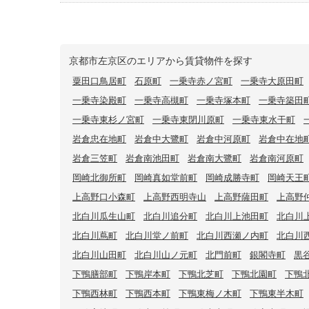
京都市左京区のエリアから賃貸物件を探す
粟田口鳥居町
石原町
一乗寺赤ノ宮町
一乗寺大原田町
一乗寺染殿町
一乗寺高槻町
一乗寺塚本町
一乗寺築田
一乗寺東杉ノ宮町
一乗寺東閉川原町
一乗寺東水干町
岩倉忠在地町
岩倉中大鷺町
岩倉中河原町
岩倉中在地
岩倉三笠町
岩倉南池田町
岩倉南大鷺町
岩倉南河原町
岡崎北御所町
岡崎真如堂前町
岡崎成勝寺町
岡崎天王
上高野口小森町
上高野西明寺山
上高野薩田町
上高野
北白川瓜生山町
北白川追分町
北白川上池田町
北白川
北白川蔦町
北白川堂ノ前町
北白川西瀬ノ内町
北白川
北白川山田町
北白川山ノ元町
北門前町
銀閣寺町
黒
下鴨膳部町
下鴨岸本町
下鴨北芝町
下鴨北園町
下鴨
下鴨西林町
下鴨西本町
下鴨東梅ノ木町
下鴨東半木町