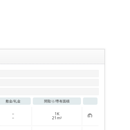
敷金/
礼金
間取り/
専有面積
お気に入り
－
1K
お
－
21
m²
気
に
入