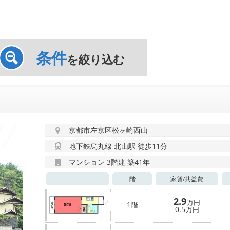
条件
を絞り込む
京都市左京区松ヶ崎西山
地下鉄烏丸線 北山駅 徒歩11分
マンション 3階建 築41年
階
家賃/
共益費
2.9
万円
1
階
0.5
万円