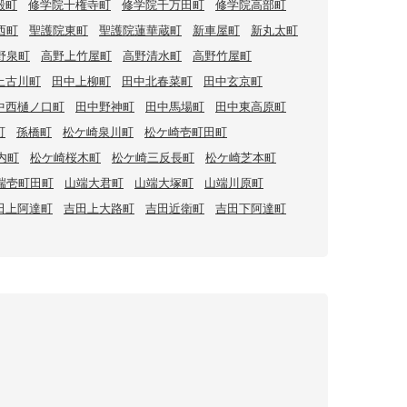
殿町
修学院十権寺町
修学院千万田町
修学院高部町
西町
聖護院東町
聖護院蓮華蔵町
新車屋町
新丸太町
野泉町
高野上竹屋町
高野清水町
高野竹屋町
上古川町
田中上柳町
田中北春菜町
田中玄京町
中西樋ノ口町
田中野神町
田中馬場町
田中東高原町
町
孫橋町
松ケ崎泉川町
松ケ崎壱町田町
内町
松ケ崎桜木町
松ケ崎三反長町
松ケ崎芝本町
端壱町田町
山端大君町
山端大塚町
山端川原町
田上阿達町
吉田上大路町
吉田近衛町
吉田下阿達町