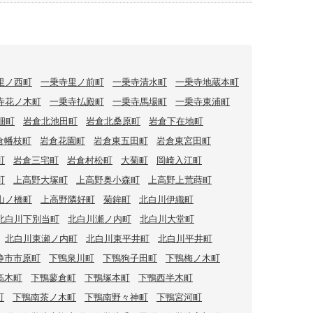
里ノ西町
一乗寺里ノ前町
一乗寺清水町
一乗寺地蔵本町
寺花ノ木町
一乗寺払殿町
一乗寺馬場町
一乗寺東浦町
畑町
岩倉北池田町
岩倉北桑原町
岩倉下在地町
倉幡枝町
岩倉花園町
岩倉東五田町
岩倉東宮田町
町
岩倉三宅町
岩倉村松町
大菊町
岡崎入江町
町
上高野大塚町
上高野奥小森町
上高野上荒蒔町
山ノ橋町
上高野隣好町
菊鉾町
北白川伊織町
北白川下別当町
北白川瀬ノ内町
北白川大堂町
北白川東瀬ノ内町
北白川東平井町
北白川平井町
静市市原町
下鴨泉川町
下鴨狗子田町
下鴨梅ノ木町
高木町
下鴨蓼倉町
下鴨塚本町
下鴨西半木町
町
下鴨南茶ノ木町
下鴨南野々神町
下鴨宮河町