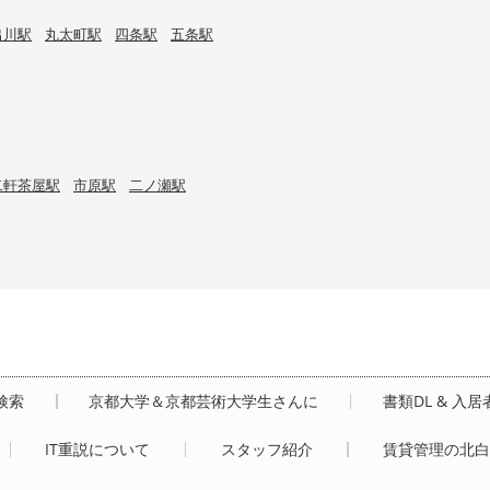
出川駅
丸太町駅
四条駅
五条駅
二軒茶屋駅
市原駅
二ノ瀬駅
検索
京都大学＆京都芸術大学生さんに
書類DL & 入
IT重説について
スタッフ紹介
賃貸管理の北