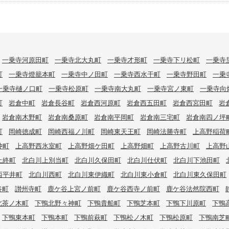
一乗寺河原田町
一乗寺北大丸町
一乗寺才形町
一乗寺下リ松町
一乗寺
町
一乗寺燈籠本町
一乗寺中ノ田町
一乗寺西水干町
一乗寺野田町
一乗
一乗寺樋ノ口町
一乗寺松原町
一乗寺南大丸町
一乗寺宮ノ東町
一乗寺向
町
岩倉中町
岩倉長谷町
岩倉西河原町
岩倉西五田町
岩倉西宮田町
岩
岩倉南木野町
岩倉南桑原町
岩倉南平岡町
岩倉南三宅町
岩倉南四ノ坪
町
岡崎徳成町
岡崎西福ノ川町
岡崎東天王町
岡崎法勝寺町
上高野稲荷
仲町
上高野西氷室町
上高野畑ケ田町
上高野畑町
上高野古川町
上高野
上終町
北白川上別当町
北白川久保田町
北白川仕伏町
北白川下池田町
西平井町
北白川西町
北白川東伊織町
北白川東小倉町
北白川東久保田町
谷町
讃州寺町
鹿ケ谷上宮ノ前町
鹿ケ谷西寺ノ前町
鹿ケ谷法然院西町
北茶ノ木町
下鴨北野々神町
下鴨貴船町
下鴨芝本町
下鴨下川原町
下鴨
下鴨東本町
下鴨本町
下鴨前萩町
下鴨松ノ木町
下鴨松原町
下鴨南芝