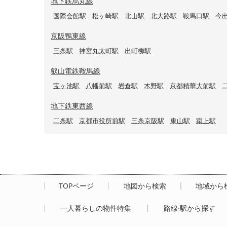
地下鉄烏丸線
国際会館駅
松ヶ崎駅
北山駅
北大路駅
鞍馬口駅
今
京阪鴨東線
三条駅
神宮丸太町駅
出町柳駅
叡山電鉄鞍馬線
宝ヶ池駅
八幡前駅
岩倉駅
木野駅
京都精華大前駅
地下鉄東西線
二条駅
京都市役所前駅
三条京阪駅
東山駅
蹴上駅
TOPページ
地図から検索
地域から
一人暮らしの物件特集
路線·駅から探す