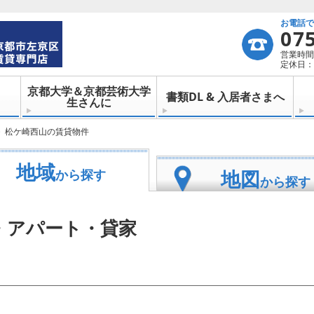
お電話
07
営業時間：
定休日：
京都大学＆京都芸術大学
書類DL & 入居者さまへ
生さんに
松ケ崎西山の賃貸物件
地域
地図
から探す
から探す
・アパート・貸家