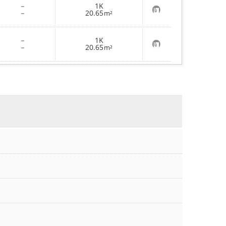
－
1K
り
お
－
20.65
登
m²
気
録
に
入
－
1K
り
お
－
20.65
登
m²
気
録
に
入
り
登
録