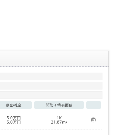
敷金/
礼金
間取り/
専有面積
お気に入り
5.0
1K
万円
お
5.0
21.87
万円
m²
気
に
入