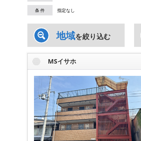
条 件
指定なし
地域
を絞り込む
MSイサホ