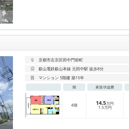
京都市左京区田中門前町
叡山電鉄叡山本線 元田中駅 徒歩8分
マンション 5階建 築15年
階
家賃/
共益費
14.5
万円
4
階
1.5
万円