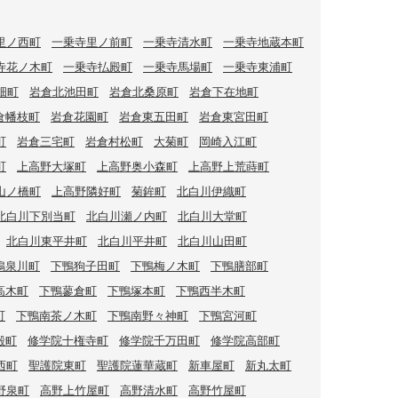
里ノ西町
一乗寺里ノ前町
一乗寺清水町
一乗寺地蔵本町
寺花ノ木町
一乗寺払殿町
一乗寺馬場町
一乗寺東浦町
畑町
岩倉北池田町
岩倉北桑原町
岩倉下在地町
倉幡枝町
岩倉花園町
岩倉東五田町
岩倉東宮田町
町
岩倉三宅町
岩倉村松町
大菊町
岡崎入江町
町
上高野大塚町
上高野奥小森町
上高野上荒蒔町
山ノ橋町
上高野隣好町
菊鉾町
北白川伊織町
北白川下別当町
北白川瀬ノ内町
北白川大堂町
北白川東平井町
北白川平井町
北白川山田町
鴨泉川町
下鴨狗子田町
下鴨梅ノ木町
下鴨膳部町
高木町
下鴨蓼倉町
下鴨塚本町
下鴨西半木町
町
下鴨南茶ノ木町
下鴨南野々神町
下鴨宮河町
殿町
修学院十権寺町
修学院千万田町
修学院高部町
西町
聖護院東町
聖護院蓮華蔵町
新車屋町
新丸太町
野泉町
高野上竹屋町
高野清水町
高野竹屋町