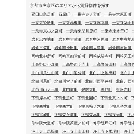
京都市左京区のエリアから賃貸物件を探す
粟田口鳥居町
石原町
一乗寺赤ノ宮町
一乗寺大原田町
一乗寺染殿町
一乗寺高槻町
一乗寺塚本町
一乗寺築田
一乗寺東杉ノ宮町
一乗寺東閉川原町
一乗寺東水干町
岩倉忠在地町
岩倉中大鷺町
岩倉中河原町
岩倉中在地
岩倉三笠町
岩倉南池田町
岩倉南大鷺町
岩倉南河原町
岡崎北御所町
岡崎真如堂前町
岡崎成勝寺町
岡崎天王
上高野口小森町
上高野西明寺山
上高野薩田町
上高野
北白川瓜生山町
北白川追分町
北白川上池田町
北白川
北白川蔦町
北白川堂ノ前町
北白川西平井町
北白川西
北白川山ノ元町
北門前町
銀閣寺町
黒谷町
讃州寺町
下鴨岸本町
下鴨北芝町
下鴨北園町
下鴨北茶ノ木町
下鴨西林町
下鴨西本町
下鴨東梅ノ木町
下鴨東半木町
下鴨宮崎町
下鴨森ケ前町
下鴨森本町
下鴨夜光町
下
修学院大道町
修学院茶屋ノ前町
修学院坪江町
修学院
浄土寺上馬場町
浄土寺上南田町
浄土寺下馬場町
浄土