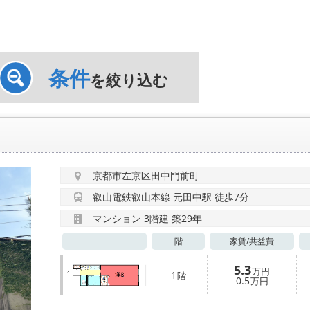
条件
を絞り込む
京都市左京区田中門前町
叡山電鉄叡山本線 元田中駅 徒歩7分
マンション 3階建 築29年
階
家賃/
共益費
5.3
万円
1
階
0.5
万円