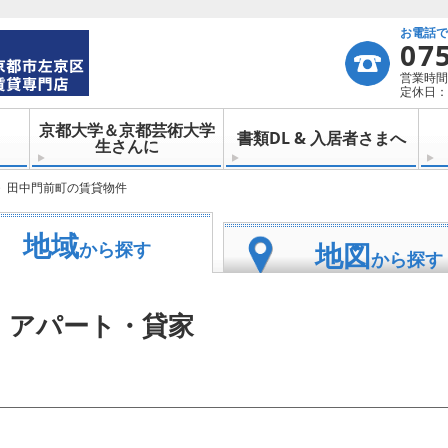
お電話
07
営業時間：
定休日：
京都大学＆京都芸術大学
書類DL & 入居者さまへ
生さんに
田中門前町の賃貸物件
地域
地図
から探す
から探す
・アパート・貸家