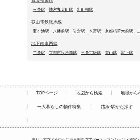
京阪鴨東線
三条駅
神宮丸太町駅
出町柳駅
叡山電鉄鞍馬線
宝ヶ池駅
八幡前駅
岩倉駅
木野駅
京都精華大前駅
地下鉄東西線
二条駅
京都市役所前駅
三条京阪駅
東山駅
蹴上駅
TOPページ
地図から検索
地域から
一人暮らしの物件特集
路線·駅から探す
当社は左京区を中心に地元密着でアパート・マンション・貸家