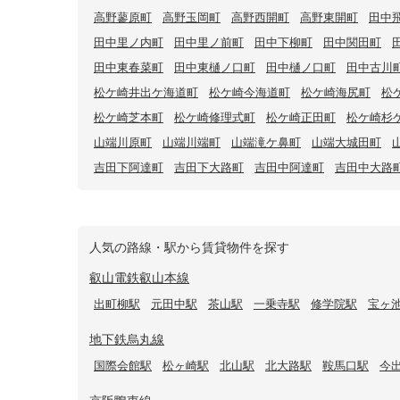
高野蓼原町
高野玉岡町
高野西開町
高野東開町
田中
田中里ノ内町
田中里ノ前町
田中下柳町
田中関田町
田中東春菜町
田中東樋ノ口町
田中樋ノ口町
田中古川
松ケ崎井出ケ海道町
松ケ崎今海道町
松ケ崎海尻町
松
松ケ崎芝本町
松ケ崎修理式町
松ケ崎正田町
松ケ崎杉
山端川原町
山端川端町
山端滝ケ鼻町
山端大城田町
吉田下阿達町
吉田下大路町
吉田中阿達町
吉田中大路
人気の路線・駅から賃貸物件を探す
叡山電鉄叡山本線
出町柳駅
元田中駅
茶山駅
一乗寺駅
修学院駅
宝ヶ
地下鉄烏丸線
国際会館駅
松ヶ崎駅
北山駅
北大路駅
鞍馬口駅
今