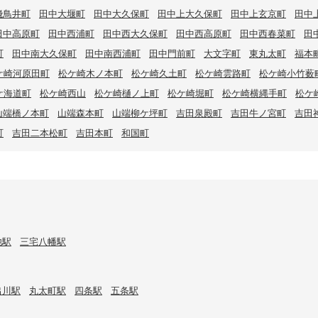
飛鳥井町
田中大堰町
田中大久保町
田中上大久保町
田中上玄京町
田中
田中高原町
田中西浦町
田中西大久保町
田中西高原町
田中西春菜町
田
町
田中南大久保町
田中南西浦町
田中門前町
大文字町
東丸太町
福本
ケ崎河原田町
松ケ崎木ノ本町
松ケ崎久土町
松ケ崎雲路町
松ケ崎小竹薮
ケ海道町
松ケ崎西山
松ケ崎樋ノ上町
松ケ崎堀町
松ケ崎横縄手町
松ケ
山端橋ノ本町
山端森本町
山端柳ケ坪町
吉田泉殿町
吉田牛ノ宮町
吉田
町
吉田二本松町
吉田本町
和国町
池駅
三宅八幡駅
出川駅
丸太町駅
四条駅
五条駅