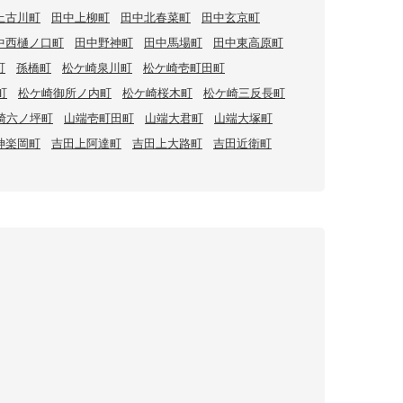
上古川町
田中上柳町
田中北春菜町
田中玄京町
中西樋ノ口町
田中野神町
田中馬場町
田中東高原町
町
孫橋町
松ケ崎泉川町
松ケ崎壱町田町
町
松ケ崎御所ノ内町
松ケ崎桜木町
松ケ崎三反長町
崎六ノ坪町
山端壱町田町
山端大君町
山端大塚町
神楽岡町
吉田上阿達町
吉田上大路町
吉田近衛町