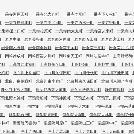
一乗寺河原田町
一乗寺北大丸町
一乗寺才形町
一乗寺下リ松町
一乗寺
町
一乗寺燈籠本町
一乗寺中ノ田町
一乗寺西水干町
一乗寺野田町
一乗
一乗寺樋ノ口町
一乗寺松原町
一乗寺南大丸町
一乗寺宮ノ東町
一乗寺向
町
岩倉中町
岩倉長谷町
岩倉西河原町
岩倉西五田町
岩倉西宮田町
岩
岩倉南木野町
岩倉南桑原町
岩倉南平岡町
岩倉南三宅町
岩倉南四ノ坪
町
岡崎徳成町
岡崎西福ノ川町
岡崎東天王町
岡崎法勝寺町
上高野稲荷
仲町
上高野西氷室町
上高野畑ケ田町
上高野畑町
上高野古川町
上高野
上終町
北白川上別当町
北白川久保田町
北白川仕伏町
北白川下池田町
町
北白川東伊織町
北白川東小倉町
北白川東久保田町
北白川東瀬ノ内町
鹿ケ谷上宮ノ前町
鹿ケ谷西寺ノ前町
鹿ケ谷法然院西町
静市市原町
下
下鴨北野々神町
下鴨貴船町
下鴨神殿町
下鴨芝本町
下鴨下川原町
下鴨
下鴨東本町
下鴨本町
下鴨前萩町
下鴨松ノ木町
下鴨松原町
下鴨南芝
堤町
修学院石掛町
修学院泉殿町
修学院犬塚町
修学院大林町
修学院沖
中林町
聖護院円頓美町
聖護院川原町
聖護院山王町
聖護院中町
聖護院
寺下南田町
浄土寺西田町
浄土寺馬場町
浄土寺東田町
浄土寺南田町
高