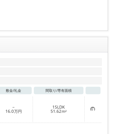
り
登
録
敷金/
礼金
間取り/
専有面積
お気に入り
－
1SLDK
お
16.0
51.62
万円
m²
気
に
入
り
登