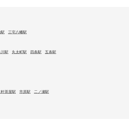
池駅
三宅八幡駅
出川駅
丸太町駅
四条駅
五条駅
二軒茶屋駅
市原駅
二ノ瀬駅