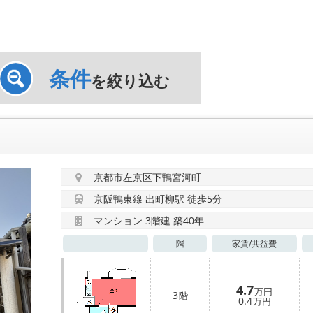
条件
を絞り込む
京都市左京区下鴨宮河町
京阪鴨東線 出町柳駅 徒歩5分
マンション 3階建 築40年
階
家賃/
共益費
4.7
万円
3
階
0.4
万円