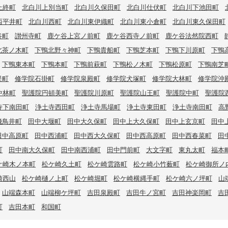
上終町
北白川上別当町
北白川久保田町
北白川仕伏町
北白川下池田町
西平井町
北白川西町
北白川東伊織町
北白川東小倉町
北白川東久保田町
谷町
讃州寺町
鹿ケ谷上宮ノ前町
鹿ケ谷西寺ノ前町
鹿ケ谷法然院西町
北茶ノ木町
下鴨北野々神町
下鴨貴船町
下鴨芝本町
下鴨下川原町
下鴨
下鴨東本町
下鴨本町
下鴨前萩町
下鴨松ノ木町
下鴨松原町
下鴨南芝
堤町
修学院石掛町
修学院泉殿町
修学院犬塚町
修学院大林町
修学院沖
中林町
聖護院円頓美町
聖護院川原町
聖護院山王町
聖護院中町
聖護院
寺下南田町
浄土寺西田町
浄土寺馬場町
浄土寺東田町
浄土寺南田町
高
飛鳥井町
田中大堰町
田中大久保町
田中上大久保町
田中上玄京町
田中
田中高原町
田中西浦町
田中西大久保町
田中西高原町
田中西春菜町
田
町
田中南大久保町
田中南西浦町
田中門前町
大文字町
東丸太町
福本
ケ崎木ノ本町
松ケ崎久土町
松ケ崎雲路町
松ケ崎小竹薮町
松ケ崎御所ノ
崎西山
松ケ崎樋ノ上町
松ケ崎堀町
松ケ崎横縄手町
松ケ崎六ノ坪町
山
山端森本町
山端柳ケ坪町
吉田泉殿町
吉田牛ノ宮町
吉田神楽岡町
吉
町
吉田本町
和国町