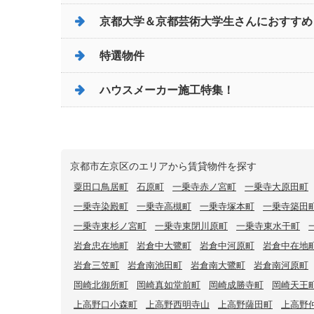
京都大学＆京都芸術大学生さんにおすすめ
特選物件
ハウスメーカー施工特集！
京都市左京区のエリアから賃貸物件を探す
粟田口鳥居町
石原町
一乗寺赤ノ宮町
一乗寺大原田町
一乗寺染殿町
一乗寺高槻町
一乗寺塚本町
一乗寺築田
一乗寺東杉ノ宮町
一乗寺東閉川原町
一乗寺東水干町
岩倉忠在地町
岩倉中大鷺町
岩倉中河原町
岩倉中在地
岩倉三笠町
岩倉南池田町
岩倉南大鷺町
岩倉南河原町
岡崎北御所町
岡崎真如堂前町
岡崎成勝寺町
岡崎天王
上高野口小森町
上高野西明寺山
上高野薩田町
上高野