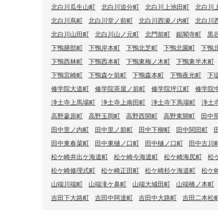
北白川瓜生山町
北白川追分町
北白川上池田町
北白川
北白川蔦町
北白川堂ノ前町
北白川西瀬ノ内町
北白川
北白川山田町
北白川山ノ元町
北門前町
銀閣寺町
黒
下鴨膳部町
下鴨岸本町
下鴨北芝町
下鴨北園町
下鴨
下鴨西林町
下鴨西本町
下鴨東梅ノ木町
下鴨東半木町
下鴨宮崎町
下鴨森ケ前町
下鴨森本町
下鴨夜光町
下
修学院大道町
修学院茶屋ノ前町
修学院坪江町
修学院
浄土寺上馬場町
浄土寺上南田町
浄土寺下馬場町
浄土
高野蓼原町
高野玉岡町
高野西開町
高野東開町
田中
田中里ノ内町
田中里ノ前町
田中下柳町
田中関田町
田中東春菜町
田中東樋ノ口町
田中樋ノ口町
田中古川
松ケ崎井出ケ海道町
松ケ崎今海道町
松ケ崎海尻町
松
松ケ崎修理式町
松ケ崎正田町
松ケ崎杉ケ海道町
松ケ
山端川端町
山端滝ケ鼻町
山端大城田町
山端橋ノ本町
吉田下大路町
吉田中阿達町
吉田中大路町
吉田二本松