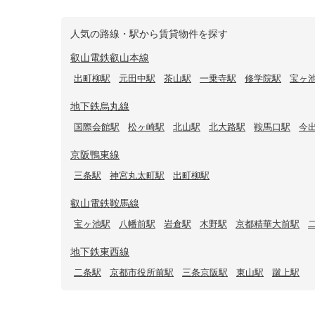
人気の路線・駅から賃貸物件を探す
叡山電鉄叡山本線
出町柳駅
元田中駅
茶山駅
一乗寺駅
修学院駅
宝ヶ
地下鉄烏丸線
国際会館駅
松ヶ崎駅
北山駅
北大路駅
鞍馬口駅
今
京阪鴨東線
三条駅
神宮丸太町駅
出町柳駅
叡山電鉄鞍馬線
宝ヶ池駅
八幡前駅
岩倉駅
木野駅
京都精華大前駅
地下鉄東西線
二条駅
京都市役所前駅
三条京阪駅
東山駅
蹴上駅