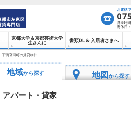
お電話
07
営業時間：
定休日：
京都大学＆京都芸術大学
書類DL & 入居者さまへ
生さんに
下鴨宮河町の賃貸物件
地域
地図
から探す
から探す
・アパート・貸家