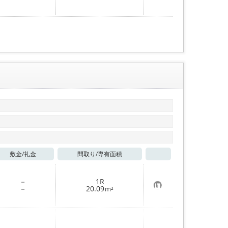
に
入
り
登
録
敷金/
礼金
間取り/
専有面積
お気に入り
－
1R
お
－
20.09
m²
気
に
入
り
登