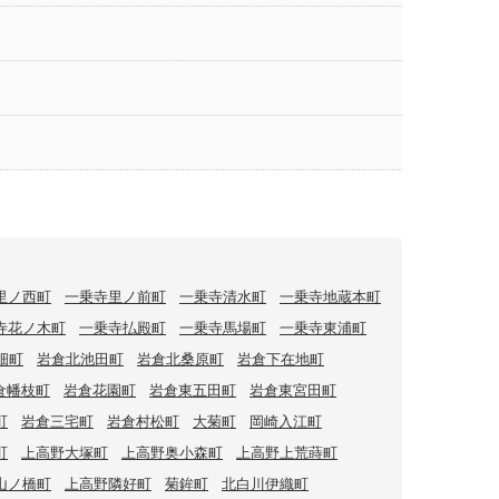
里ノ西町
一乗寺里ノ前町
一乗寺清水町
一乗寺地蔵本町
寺花ノ木町
一乗寺払殿町
一乗寺馬場町
一乗寺東浦町
畑町
岩倉北池田町
岩倉北桑原町
岩倉下在地町
倉幡枝町
岩倉花園町
岩倉東五田町
岩倉東宮田町
町
岩倉三宅町
岩倉村松町
大菊町
岡崎入江町
町
上高野大塚町
上高野奥小森町
上高野上荒蒔町
山ノ橋町
上高野隣好町
菊鉾町
北白川伊織町