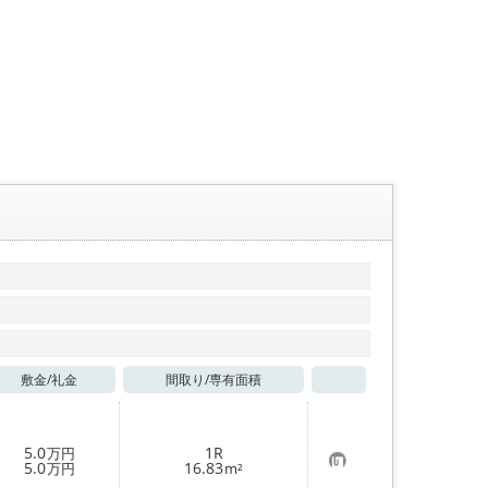
敷金/
礼金
間取り/
専有面積
お気に入り
5.0
1R
万円
お
5.0
16.83
万円
m²
気