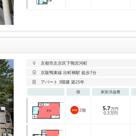
京都市左京区下鴨宮河町
京阪鴨東線 出町柳駅 徒歩7分
アパート 3階建 築25年
階
家賃/
共益費
5.7
万円
2
階
0.3
万円