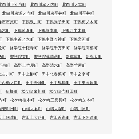
北白川下別当町
北白川瀬ノ内町
北白川大堂町
北白川東瀬ノ内町
北白川東平井町
北白川平井町
静市市原町
下鴨泉川町
下鴨狗子田町
下鴨梅ノ木町
高木町
下鴨蓼倉町
下鴨塚本町
下鴨西半木町
町
下鴨南茶ノ木町
下鴨南野々神町
下鴨宮河町
殿町
修学院十権寺町
修学院千万田町
修学院高部町
西町
聖護院東町
聖護院蓮華蔵町
新車屋町
新丸太町
野泉町
高野上竹屋町
高野清水町
高野竹屋町
上古川町
田中上柳町
田中北春菜町
田中玄京町
中西樋ノ口町
田中野神町
田中馬場町
田中東高原町
町
孫橋町
松ケ崎泉川町
松ケ崎壱町田町
内町
松ケ崎桜木町
松ケ崎三反長町
松ケ崎芝本町
端壱町田町
山端大君町
山端大塚町
山端川原町
田上阿達町
吉田上大路町
吉田近衛町
吉田下阿達町