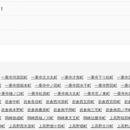
！
一乗寺河原田町
一乗寺北大丸町
一乗寺才形町
一乗寺下リ松町
一乗寺
町
一乗寺燈籠本町
一乗寺中ノ田町
一乗寺西水干町
一乗寺野田町
一乗
一乗寺樋ノ口町
一乗寺松原町
一乗寺南大丸町
一乗寺宮ノ東町
一乗寺向
町
岩倉中町
岩倉長谷町
岩倉西河原町
岩倉西五田町
岩倉西宮田町
岩
岩倉南木野町
岩倉南桑原町
岩倉南平岡町
岩倉南三宅町
岩倉南四ノ坪
町
岡崎徳成町
岡崎西福ノ川町
岡崎東天王町
岡崎法勝寺町
上高野稲荷
仲町
上高野西氷室町
上高野畑ケ田町
上高野畑町
上高野古川町
上高野