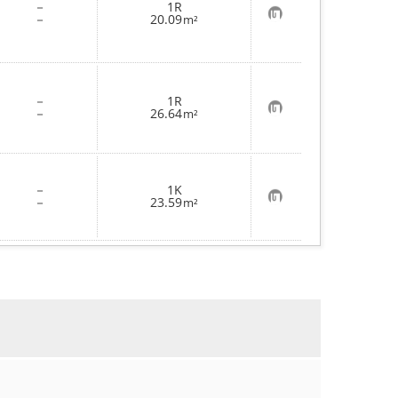
録
－
1R
お
－
20.09
m²
気
に
入
り
登
録
－
1R
お
－
26.64
m²
気
に
入
り
登
録
－
1K
お
－
23.59
m²
気
に
入
り
登
録