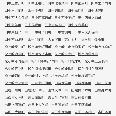
田中上古川町
田中上柳町
田中北春菜町
田中玄京町
田中里ノ内町
田中里ノ前町
田中下柳町
田中関田町
田中高原町
田中西浦町
田中西大久保町
田中西高原町
田中西春菜町
田中西樋ノ口町
田中野神町
田中馬場町
田中東高原町
田中東春菜町
田中東樋ノ口町
田中樋ノ口町
田中古川町
田中南大久保町
田中南西浦町
田中門前町
大文字町
東丸太町
福本町
孫橋町
松ケ崎泉川町
松ケ崎壱町田町
松ケ崎井出ケ海道町
松ケ崎今海道町
松ケ崎海尻町
松ケ崎木ノ本町
松ケ崎久土町
松ケ崎雲路町
松ケ崎小竹薮町
松ケ崎御所ノ内町
松ケ崎桜木町
松ケ崎三反長町
松ケ崎芝本町
松ケ崎修理式町
松ケ崎正田町
松ケ崎杉ケ海道町
松ケ崎西山
松ケ崎樋ノ上町
松ケ崎堀町
松ケ崎横縄手町
松ケ崎六ノ坪町
山端壱町田町
山端大君町
山端大塚町
山端川原町
山端川端町
山端滝ケ鼻町
山端大城田町
山端橋ノ本町
山端森本町
山端柳ケ坪町
吉田泉殿町
吉田牛ノ宮町
吉田神楽岡町
吉田上阿達町
吉田上大路町
吉田近衛町
吉田下阿達町
吉田下大路町
吉田中阿達町
吉田中大路町
吉田二本松町
吉田本町