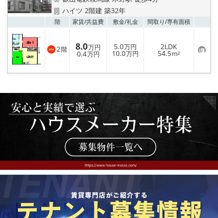
ハイツ 2階建 築32年
お気
階
家賃/
共益費
敷金/
礼金
間取り/
専有面積
8.0
5.0
2LDK
万円
万円
2
階
お
10.0
54.5
0.4
万円
m²
万円
気
に
入
り
登
録