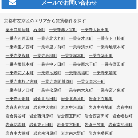
メールで
お問い合わせ
京都市左京区のエリアから賃貸物件を探す
粟田口鳥居町
石原町
一乗寺赤ノ宮町
一乗寺大原田町
一乗寺河原田町
一乗寺北大丸町
一乗寺才形町
一乗寺下リ松町
一乗寺里ノ西町
一乗寺里ノ前町
一乗寺清水町
一乗寺地蔵本町
一乗寺染殿町
一乗寺高槻町
一乗寺塚本町
一乗寺築田町
一乗寺燈籠本町
一乗寺中ノ田町
一乗寺西水干町
一乗寺野田町
一乗寺花ノ木町
一乗寺払殿町
一乗寺馬場町
一乗寺東浦町
一乗寺東杉ノ宮町
一乗寺東閉川原町
一乗寺東水干町
一乗寺樋ノ口町
一乗寺松原町
一乗寺南大丸町
一乗寺宮ノ東町
一乗寺向畑町
岩倉北池田町
岩倉北桑原町
岩倉下在地町
岩倉忠在地町
岩倉中大鷺町
岩倉中河原町
岩倉中在地町
岩倉中町
岩倉長谷町
岩倉西河原町
岩倉西五田町
岩倉西宮田町
岩倉幡枝町
岩倉花園町
岩倉東五田町
岩倉東宮田町
岩倉三笠町
岩倉南池田町
岩倉南大鷺町
岩倉南河原町
岩倉南木野町
岩倉南桑原町