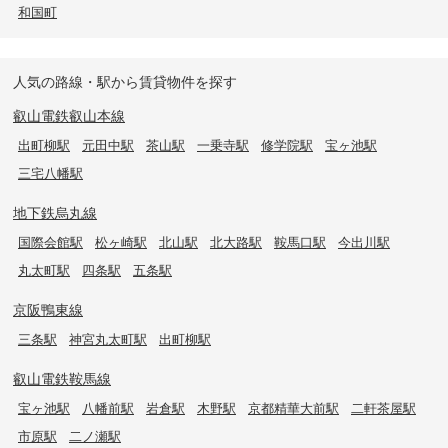
和国町
人気の路線・駅から賃貸物件を探す
叡山電鉄叡山本線
出町柳駅
元田中駅
茶山駅
一乗寺駅
修学院駅
宝ヶ池駅
三宅八幡駅
地下鉄烏丸線
国際会館駅
松ヶ崎駅
北山駅
北大路駅
鞍馬口駅
今出川駅
丸太町駅
四条駅
五条駅
京阪鴨東線
三条駅
神宮丸太町駅
出町柳駅
叡山電鉄鞍馬線
宝ヶ池駅
八幡前駅
岩倉駅
木野駅
京都精華大前駅
二軒茶屋駅
市原駅
二ノ瀬駅