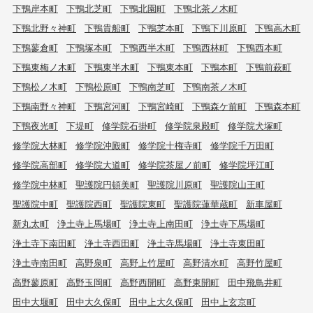
下鴨岸本町
下鴨北芝町
下鴨北園町
下鴨北茶ノ木町
下鴨北野々神町
下鴨貴船町
下鴨芝本町
下鴨下川原町
下鴨高木町
下鴨蓼倉町
下鴨塚本町
下鴨西半木町
下鴨西林町
下鴨西本町
下鴨東梅ノ木町
下鴨東半木町
下鴨東本町
下鴨本町
下鴨前萩町
下鴨松ノ木町
下鴨松原町
下鴨南芝町
下鴨南茶ノ木町
下鴨南野々神町
下鴨宮河町
下鴨宮崎町
下鴨森ケ前町
下鴨森本町
下鴨夜光町
下堤町
修学院石掛町
修学院泉殿町
修学院犬塚町
修学院大林町
修学院沖殿町
修学院十権寺町
修学院千万田町
修学院高部町
修学院大道町
修学院茶屋ノ前町
修学院坪江町
修学院中林町
聖護院円頓美町
聖護院川原町
聖護院山王町
聖護院中町
聖護院西町
聖護院東町
聖護院蓮華蔵町
新車屋町
新丸太町
浄土寺上馬場町
浄土寺上南田町
浄土寺下馬場町
浄土寺下南田町
浄土寺西田町
浄土寺馬場町
浄土寺東田町
浄土寺南田町
高野泉町
高野上竹屋町
高野清水町
高野竹屋町
高野蓼原町
高野玉岡町
高野西開町
高野東開町
田中飛鳥井町
田中大堰町
田中大久保町
田中上大久保町
田中上玄京町