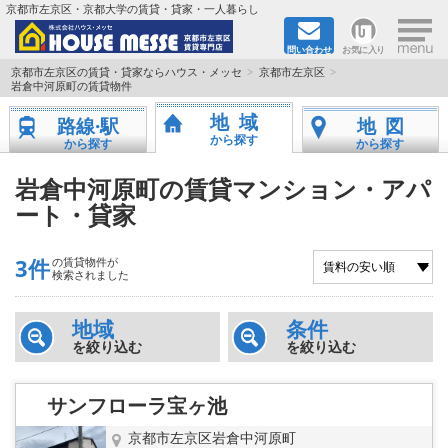
×
京都市左京区・京都大学の賃貸・貸家・一人暮らし
問い合わせ
お気に入り
TOPページ
京都市左京区の賃貸・貸家ならハウス・メッセ
京都市左京区
岩倉中河原町の賃貸物件
地図から検索
地域
路線·駅
地図
から探す
から探す
から探す
地域から検索
岩倉中河原町の賃貸マンション・アパ
ート・貸家
京都大学＆京都芸術大学生さんに
書類DL & 入居者さまへ
3件
の賃貸物件が
検索されました
家族で住むならマンション？賃家？
地域
条件
を絞り込む
を絞り込む
一人暮らしの物件特集
サンフローラ宝ヶ池
ペット相談OKの賃貸！
京都市左京区岩倉中河原町