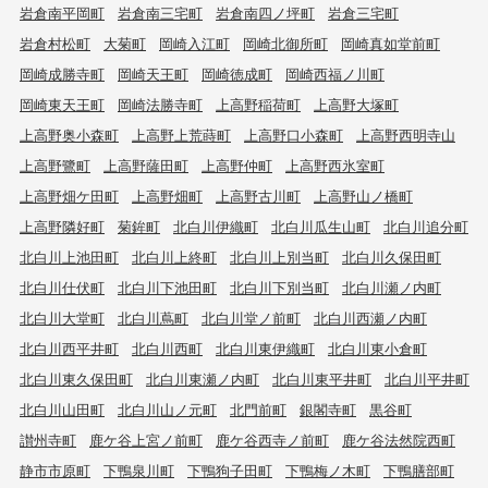
岩倉南平岡町
岩倉南三宅町
岩倉南四ノ坪町
岩倉三宅町
岩倉村松町
大菊町
岡崎入江町
岡崎北御所町
岡崎真如堂前町
岡崎成勝寺町
岡崎天王町
岡崎徳成町
岡崎西福ノ川町
岡崎東天王町
岡崎法勝寺町
上高野稲荷町
上高野大塚町
上高野奥小森町
上高野上荒蒔町
上高野口小森町
上高野西明寺山
上高野鷺町
上高野薩田町
上高野仲町
上高野西氷室町
上高野畑ケ田町
上高野畑町
上高野古川町
上高野山ノ橋町
上高野隣好町
菊鉾町
北白川伊織町
北白川瓜生山町
北白川追分町
北白川上池田町
北白川上終町
北白川上別当町
北白川久保田町
北白川仕伏町
北白川下池田町
北白川下別当町
北白川瀬ノ内町
北白川大堂町
北白川蔦町
北白川堂ノ前町
北白川西瀬ノ内町
北白川西平井町
北白川西町
北白川東伊織町
北白川東小倉町
北白川東久保田町
北白川東瀬ノ内町
北白川東平井町
北白川平井町
北白川山田町
北白川山ノ元町
北門前町
銀閣寺町
黒谷町
讃州寺町
鹿ケ谷上宮ノ前町
鹿ケ谷西寺ノ前町
鹿ケ谷法然院西町
静市市原町
下鴨泉川町
下鴨狗子田町
下鴨梅ノ木町
下鴨膳部町