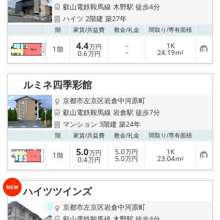
特選物件
叡山電鉄鞍馬線 木野駅 徒歩4分
ハイツ 2階建 築27年
ハウスメーカー施工特集！
お気
階
家賃/
共益費
敷金/
礼金
間取り/
専有面積
4.4
－
1K
万円
路線·駅から探す
1
階
お
－
24.19
0.6
m²
万円
気
に
IT重説について
入
り
ルミネ四季彩館
登
録
スタッフ紹介
京都市左京区岩倉中河原町
叡山電鉄鞍馬線 岩倉駅 徒歩7分
賃貸管理の北白川店
マンション 3階建 築24年
お気
階
家賃/
共益費
敷金/
礼金
間取り/
専有面積
店舗情報·アクセス
5.0
5.0
1K
万円
万円
1
階
お
5.0
23.04
0.4
万円
m²
万円
気
会社概要
に
入
り
ハイツツインズ
メールでお問い合わせ
登
録
京都市左京区岩倉中河原町
叡山電鉄鞍馬線 木野駅 徒歩4分