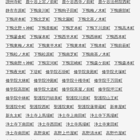
讃州寺町
鹿ケ谷上宮ノ前町
鹿ケ谷西寺ノ前町
鹿ケ谷法然院西町
静市市原町
下鴨泉川町
下鴨狗子田町
下鴨梅ノ木町
下鴨膳部町
下鴨岸本町
下鴨北芝町
下鴨北園町
下鴨北茶ノ木町
下鴨北野々神町
下鴨貴船町
下鴨芝本町
下鴨下川原町
下鴨高木町
下鴨蓼倉町
下鴨塚本町
下鴨西半木町
下鴨西林町
下鴨西本町
下鴨東梅ノ木町
下鴨東半木町
下鴨東本町
下鴨本町
下鴨前萩町
下鴨松ノ木町
下鴨松原町
下鴨南芝町
下鴨南茶ノ木町
下鴨南野々神町
下鴨宮河町
下鴨宮崎町
下鴨森ケ前町
下鴨森本町
下鴨夜光町
下堤町
修学院石掛町
修学院泉殿町
修学院犬塚町
修学院大林町
修学院沖殿町
修学院十権寺町
修学院千万田町
修学院高部町
修学院大道町
修学院茶屋ノ前町
修学院坪江町
修学院中林町
聖護院円頓美町
聖護院川原町
聖護院山王町
聖護院中町
聖護院西町
聖護院東町
聖護院蓮華蔵町
新車屋町
新丸太町
浄土寺上馬場町
浄土寺上南田町
浄土寺下馬場町
浄土寺下南田町
浄土寺西田町
浄土寺馬場町
浄土寺東田町
浄土寺南田町
高野泉町
高野上竹屋町
高野清水町
高野竹屋町