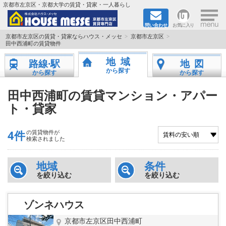
×
京都市左京区・京都大学の賃貸・貸家・一人暮らし
問い合わせ
お気に入り
TOPページ
京都市左京区の賃貸・貸家ならハウス・メッセ
京都市左京区
田中西浦町の賃貸物件
地図から検索
地域
路線·駅
地図
から探す
から探す
から探す
地域から検索
田中西浦町の賃貸マンション・アパー
ト・貸家
京都大学＆京都芸術大学生さんに
書類DL & 入居者さまへ
4件
の賃貸物件が
検索されました
家族で住むならマンション？賃家？
地域
条件
を絞り込む
を絞り込む
一人暮らしの物件特集
ゾンネハウス
ペット相談OKの賃貸！
京都市左京区田中西浦町