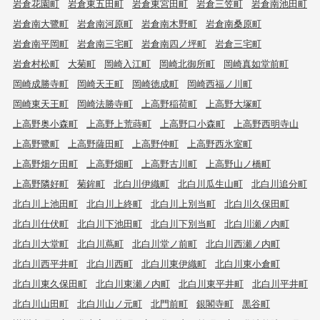
岩倉花園町
岩倉東五田町
岩倉東宮田町
岩倉三笠町
岩倉南池田町
岩倉南大鷺町
岩倉南河原町
岩倉南木野町
岩倉南桑原町
岩倉南平岡町
岩倉南三宅町
岩倉南四ノ坪町
岩倉三宅町
岩倉村松町
大菊町
岡崎入江町
岡崎北御所町
岡崎真如堂前町
岡崎成勝寺町
岡崎天王町
岡崎徳成町
岡崎西福ノ川町
岡崎東天王町
岡崎法勝寺町
上高野稲荷町
上高野大塚町
上高野奥小森町
上高野上荒蒔町
上高野口小森町
上高野西明寺山
上高野鷺町
上高野薩田町
上高野仲町
上高野西氷室町
上高野畑ケ田町
上高野畑町
上高野古川町
上高野山ノ橋町
上高野隣好町
菊鉾町
北白川伊織町
北白川瓜生山町
北白川追分町
北白川上池田町
北白川上終町
北白川上別当町
北白川久保田町
北白川仕伏町
北白川下池田町
北白川下別当町
北白川瀬ノ内町
北白川大堂町
北白川蔦町
北白川堂ノ前町
北白川西瀬ノ内町
北白川西平井町
北白川西町
北白川東伊織町
北白川東小倉町
北白川東久保田町
北白川東瀬ノ内町
北白川東平井町
北白川平井町
北白川山田町
北白川山ノ元町
北門前町
銀閣寺町
黒谷町