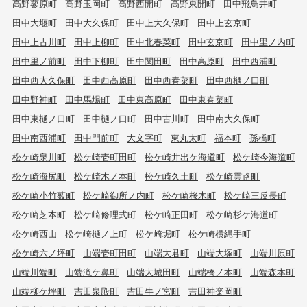
高野蓼原町
高野玉岡町
高野西開町
高野東開町
田中飛鳥井町
田中大堰町
田中大久保町
田中上大久保町
田中上玄京町
田中上古川町
田中上柳町
田中北春菜町
田中玄京町
田中里ノ内町
田中里ノ前町
田中下柳町
田中関田町
田中高原町
田中西浦町
田中西大久保町
田中西高原町
田中西春菜町
田中西樋ノ口町
田中野神町
田中馬場町
田中東高原町
田中東春菜町
田中東樋ノ口町
田中樋ノ口町
田中古川町
田中南大久保町
田中南西浦町
田中門前町
大文字町
東丸太町
福本町
孫橋町
松ケ崎泉川町
松ケ崎壱町田町
松ケ崎井出ケ海道町
松ケ崎今海道町
松ケ崎海尻町
松ケ崎木ノ本町
松ケ崎久土町
松ケ崎雲路町
松ケ崎小竹薮町
松ケ崎御所ノ内町
松ケ崎桜木町
松ケ崎三反長町
松ケ崎芝本町
松ケ崎修理式町
松ケ崎正田町
松ケ崎杉ケ海道町
松ケ崎西山
松ケ崎樋ノ上町
松ケ崎堀町
松ケ崎横縄手町
松ケ崎六ノ坪町
山端壱町田町
山端大君町
山端大塚町
山端川原町
山端川端町
山端滝ケ鼻町
山端大城田町
山端橋ノ本町
山端森本町
山端柳ケ坪町
吉田泉殿町
吉田牛ノ宮町
吉田神楽岡町