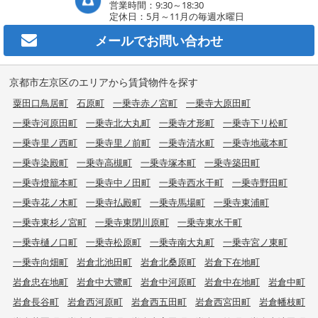
営業時間：9:30～18:30
定休日：5月～11月の毎週水曜日
メールで
お問い合わせ
京都市左京区のエリアから賃貸物件を探す
粟田口鳥居町
石原町
一乗寺赤ノ宮町
一乗寺大原田町
一乗寺河原田町
一乗寺北大丸町
一乗寺才形町
一乗寺下リ松町
一乗寺里ノ西町
一乗寺里ノ前町
一乗寺清水町
一乗寺地蔵本町
一乗寺染殿町
一乗寺高槻町
一乗寺塚本町
一乗寺築田町
一乗寺燈籠本町
一乗寺中ノ田町
一乗寺西水干町
一乗寺野田町
一乗寺花ノ木町
一乗寺払殿町
一乗寺馬場町
一乗寺東浦町
一乗寺東杉ノ宮町
一乗寺東閉川原町
一乗寺東水干町
一乗寺樋ノ口町
一乗寺松原町
一乗寺南大丸町
一乗寺宮ノ東町
一乗寺向畑町
岩倉北池田町
岩倉北桑原町
岩倉下在地町
岩倉忠在地町
岩倉中大鷺町
岩倉中河原町
岩倉中在地町
岩倉中町
岩倉長谷町
岩倉西河原町
岩倉西五田町
岩倉西宮田町
岩倉幡枝町