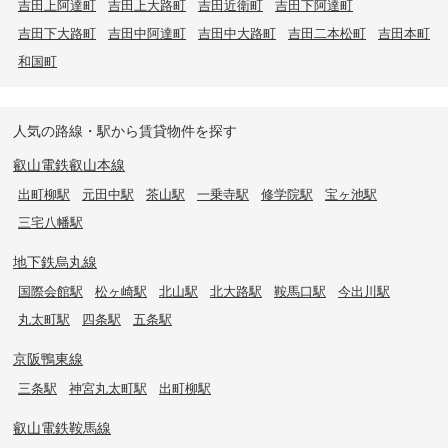
吉田上阿達町
吉田上大路町
吉田近衛町
吉田下阿達町
吉田下大路町
吉田中阿達町
吉田中大路町
吉田二本松町
吉田本町
和国町
人気の路線・駅から賃貸物件を探す
叡山電鉄叡山本線
出町柳駅
元田中駅
茶山駅
一乗寺駅
修学院駅
宝ヶ池駅
三宅八幡駅
地下鉄烏丸線
国際会館駅
松ヶ崎駅
北山駅
北大路駅
鞍馬口駅
今出川駅
丸太町駅
四条駅
五条駅
京阪鴨東線
三条駅
神宮丸太町駅
出町柳駅
叡山電鉄鞍馬線