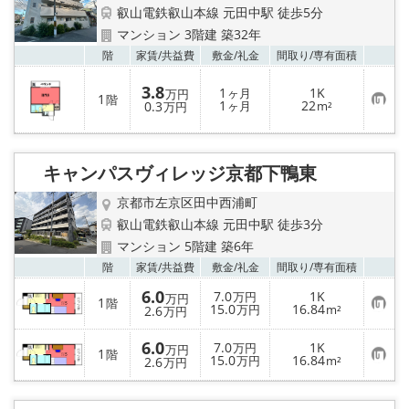
特選物件
叡山電鉄叡山本線 元田中駅 徒歩5分
マンション 3階建 築32年
ハウスメーカー施工特集！
お気
階
家賃/
共益費
敷金/
礼金
間取り/
専有面積
3.8
路線·駅から探す
1
1K
ヶ月
万円
1
階
お
1
22
0.3
ヶ月
m²
万円
気
に
IT重説について
入
り
登
キャンパスヴィレッジ京都下鴨東
スタッフ紹介
録
京都市左京区田中西浦町
賃貸管理の北白川店
叡山電鉄叡山本線 元田中駅 徒歩3分
マンション 5階建 築6年
店舗情報·アクセス
お気
階
家賃/
共益費
敷金/
礼金
間取り/
専有面積
6.0
7.0
1K
万円
万円
1
階
お
15.0
16.84
会社概要
2.6
万円
m²
万円
気
に
6.0
入
7.0
1K
万円
万円
メールでお問い合わせ
1
階
り
お
15.0
16.84
2.6
万円
m²
万円
登
気
録
に
入