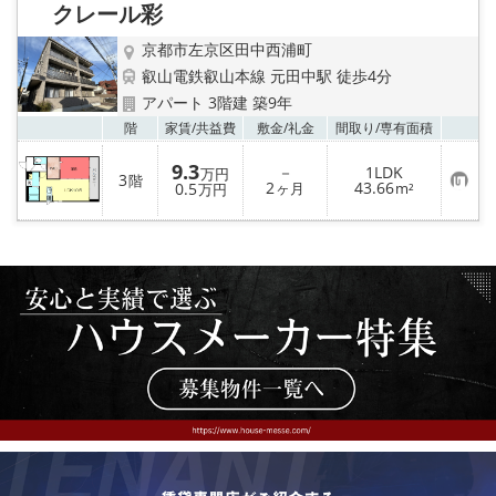
り
クレール彩
登
録
京都市左京区田中西浦町
叡山電鉄叡山本線 元田中駅 徒歩4分
アパート 3階建 築9年
お気
階
家賃/
共益費
敷金/
礼金
間取り/
専有面積
9.3
－
1LDK
万円
3
階
お
2
43.66
0.5
ヶ月
m²
万円
気
に
入
り
登
録