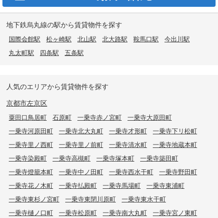
地下鉄烏丸線の駅から賃貸物件を探す
国際会館駅
松ヶ崎駅
北山駅
北大路駅
鞍馬口駅
今出川駅
丸太町駅
四条駅
五条駅
人気のエリアから賃貸物件を探す
京都市左京区
粟田口鳥居町
石原町
一乗寺赤ノ宮町
一乗寺大原田町
一乗寺河原田町
一乗寺北大丸町
一乗寺才形町
一乗寺下リ松町
一乗寺里ノ西町
一乗寺里ノ前町
一乗寺清水町
一乗寺地蔵本町
一乗寺染殿町
一乗寺高槻町
一乗寺塚本町
一乗寺築田町
一乗寺燈籠本町
一乗寺中ノ田町
一乗寺西水干町
一乗寺野田町
一乗寺花ノ木町
一乗寺払殿町
一乗寺馬場町
一乗寺東浦町
一乗寺東杉ノ宮町
一乗寺東閉川原町
一乗寺東水干町
一乗寺樋ノ口町
一乗寺松原町
一乗寺南大丸町
一乗寺宮ノ東町