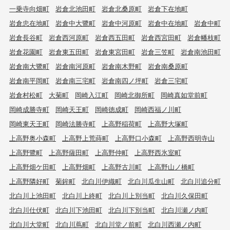
一乗寺向畑町
岩倉北池田町
岩倉北桑原町
岩倉下在地町
岩倉忠在地町
岩倉中大鷺町
岩倉中河原町
岩倉中在地町
岩倉中町
岩倉長谷町
岩倉西河原町
岩倉西五田町
岩倉西宮田町
岩倉幡枝町
岩倉花園町
岩倉東五田町
岩倉東宮田町
岩倉三笠町
岩倉南池田町
岩倉南大鷺町
岩倉南河原町
岩倉南木野町
岩倉南桑原町
岩倉南平岡町
岩倉南三宅町
岩倉南四ノ坪町
岩倉三宅町
岩倉村松町
大菊町
岡崎入江町
岡崎北御所町
岡崎真如堂前町
岡崎成勝寺町
岡崎天王町
岡崎徳成町
岡崎西福ノ川町
岡崎東天王町
岡崎法勝寺町
上高野稲荷町
上高野大塚町
上高野奥小森町
上高野上荒蒔町
上高野口小森町
上高野西明寺山
上高野鷺町
上高野薩田町
上高野仲町
上高野西氷室町
上高野畑ケ田町
上高野畑町
上高野古川町
上高野山ノ橋町
上高野隣好町
菊鉾町
北白川伊織町
北白川瓜生山町
北白川追分町
北白川上池田町
北白川上終町
北白川上別当町
北白川久保田町
北白川仕伏町
北白川下池田町
北白川下別当町
北白川瀬ノ内町
北白川大堂町
北白川蔦町
北白川堂ノ前町
北白川西瀬ノ内町