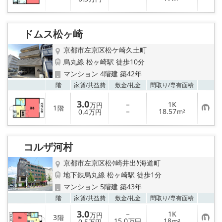
気
に
入
り
ドムス松ヶ崎
登
録
京都市左京区松ケ崎久土町
烏丸線 松ヶ崎駅 徒歩10分
マンション 4階建 築42年
お気
階
家賃/
共益費
敷金/
礼金
間取り/
専有面積
3.0
－
1K
万円
1
階
お
－
18.57
0.4
m²
万円
気
に
入
り
コルザ河村
登
録
京都市左京区松ｹ崎井出ｹ海道町
地下鉄烏丸線 松ヶ崎駅 徒歩1分
マンション 5階建 築43年
お気
階
家賃/
共益費
敷金/
礼金
間取り/
専有面積
3.0
－
1K
万円
3
階
お
15.0
18
0.5
万円
m²