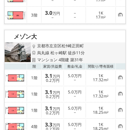
－
m²
気
に
入
3.0
－
1K
万円
3
階
り
お
－
17
－
m²
登
気
録
に
入
り
メゾン大
登
録
京都市左京区松ｹ崎正田町
烏丸線 松ヶ崎駅 徒歩11分
マンション 4階建 築31年
お気
階
家賃/
共益費
敷金/
礼金
間取り/
専有面積
3.1
5.0
1K
万円
万円
1
階
お
－
17.32
0.2
m²
万円
気
に
3.1
入
5.0
1K
万円
万円
1
階
り
お
－
17.32
0.2
m²
万円
登
気
録
に
3.1
入
5.0
1K
万円
万円
1
階
り
お
－
18.25
0.2
m²
万円
登
気
録
に
3.3
入
5.0
1K
万円
万円
4
階
り
お
－
18.25
0.2
m²
万円