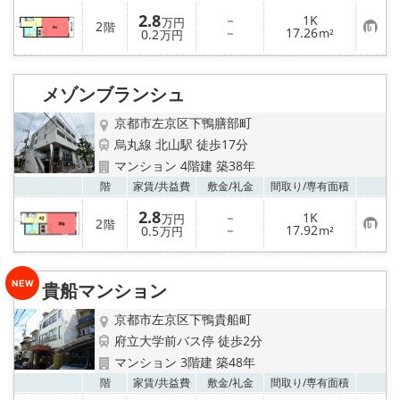
2.8
－
1K
万円
2
階
お
－
17.26
0.2
m²
万円
気
に
入
り
メゾンブランシュ
登
録
京都市左京区下鴨膳部町
烏丸線 北山駅 徒歩17分
マンション 4階建 築38年
お気
階
家賃/
共益費
敷金/
礼金
間取り/
専有面積
2.8
－
1K
万円
2
階
お
－
17.92
0.5
m²
万円
気
に
入
り
貴船マンション
登
録
京都市左京区下鴨貴船町
府立大学前バス停 徒歩2分
マンション 3階建 築48年
お気
階
家賃/
共益費
敷金/
礼金
間取り/
専有面積