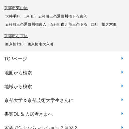
京都市東山区
大井手町
五軒町
五軒町三条通白川橋下る東入
五軒町三条通白川橋東入
五軒町白川筋三条下る
西町
柚之木町
京都市右京区
西京極郡町
西京極南大入町
TOPページ
地図から検索
地域から検索
京都大学＆京都芸術大学生さんに
書類DL & 入居者さまへ
家族で住むならマンション？賃家？