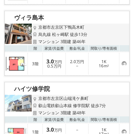
に
入
り
登
ヴィラ島本
録
京都市左京区下鴨高木町
烏丸線 松ヶ崎駅 徒歩13分
マンション 3階建 築46年
お気
階
家賃/
共益費
敷金/
礼金
間取り/
専有面積
3.0
2.0
1K
万円
万円
3
階
お
－
16
0.5
m²
万円
気
に
入
り
登
ハイツ修学院
録
京都市左京区山端滝ケ鼻町
叡山電鉄叡山本線 修学院駅 徒歩7分
マンション 3階建 築48年
お気
階
家賃/
共益費
敷金/
礼金
間取り/
専有面積
3.0
－
1K
万円
1
階
お
－
17