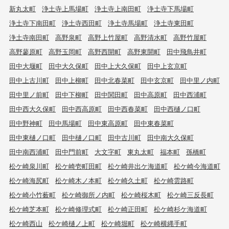
新丸太町
浄土寺上馬場町
浄土寺上南田町
浄土寺下馬場町
浄土寺下南田町
浄土寺西田町
浄土寺馬場町
浄土寺東田町
浄土寺南田町
高野泉町
高野上竹屋町
高野清水町
高野竹屋町
高野蓼原町
高野玉岡町
高野西開町
高野東開町
田中飛鳥井町
田中大堰町
田中大久保町
田中上大久保町
田中上玄京町
田中上古川町
田中上柳町
田中北春菜町
田中玄京町
田中里ノ内町
田中里ノ前町
田中下柳町
田中関田町
田中高原町
田中西浦町
田中西大久保町
田中西高原町
田中西春菜町
田中西樋ノ口町
田中野神町
田中馬場町
田中東高原町
田中東春菜町
田中東樋ノ口町
田中樋ノ口町
田中古川町
田中南大久保町
田中南西浦町
田中門前町
大文字町
東丸太町
福本町
孫橋町
松ケ崎泉川町
松ケ崎壱町田町
松ケ崎井出ケ海道町
松ケ崎今海道町
松ケ崎海尻町
松ケ崎木ノ本町
松ケ崎久土町
松ケ崎雲路町
松ケ崎小竹薮町
松ケ崎御所ノ内町
松ケ崎桜木町
松ケ崎三反長町
松ケ崎芝本町
松ケ崎修理式町
松ケ崎正田町
松ケ崎杉ケ海道町
松ケ崎西山
松ケ崎樋ノ上町
松ケ崎堀町
松ケ崎横縄手町