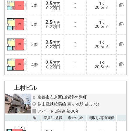
2.5
－
1K
万円
3
階
お
－
20.5
0.2
m²
万円
気
に
入
2.5
－
1K
万円
り
3
階
お
－
20.5
0.2
m²
万円
登
気
録
に
入
2.5
－
1K
り
万円
3
階
お
－
20.5
登
0.2
m²
万円
気
録
に
入
2.5
－
1K
り
万円
4
階
お
－
20.5
登
0.2
m²
万円
気
録
に
入
り
上村ビル
登
録
京都市左京区山端滝ケ鼻町
叡山電鉄鞍馬線 宝ヶ池駅 徒歩7分
アパート 3階建 築36年
お気
階
家賃/
共益費
敷金/
礼金
間取り/
専有面積