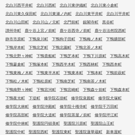
北白川西平井町
北白川西町
北白川東伊織町
北白川東小倉町
北白川東久保田町
北白川東瀬ノ内町
北白川東平井町
北白川平井町
北白川山田町
北白川山ノ元町
北門前町
銀閣寺町
黒谷町
讃州寺町
鹿ケ谷上宮ノ前町
鹿ケ谷西寺ノ前町
鹿ケ谷法然院西町
静市市原町
下鴨泉川町
下鴨狗子田町
下鴨梅ノ木町
下鴨膳部町
下鴨岸本町
下鴨北芝町
下鴨北園町
下鴨北茶ノ木町
下鴨北野々神町
下鴨貴船町
下鴨芝本町
下鴨下川原町
下鴨高木町
下鴨蓼倉町
下鴨塚本町
下鴨西半木町
下鴨西林町
下鴨西本町
下鴨東梅ノ木町
下鴨東半木町
下鴨東本町
下鴨本町
下鴨前萩町
下鴨松ノ木町
下鴨松原町
下鴨南芝町
下鴨南茶ノ木町
下鴨南野々神町
下鴨宮河町
下鴨宮崎町
下鴨森ケ前町
下鴨森本町
下鴨夜光町
下堤町
修学院石掛町
修学院泉殿町
修学院犬塚町
修学院大林町
修学院沖殿町
修学院十権寺町
修学院千万田町
修学院高部町
修学院大道町
修学院茶屋ノ前町
修学院坪江町
修学院中林町
聖護院円頓美町
聖護院川原町
聖護院山王町
聖護院中町
聖護院西町
聖護院東町
聖護院蓮華蔵町
新車屋町