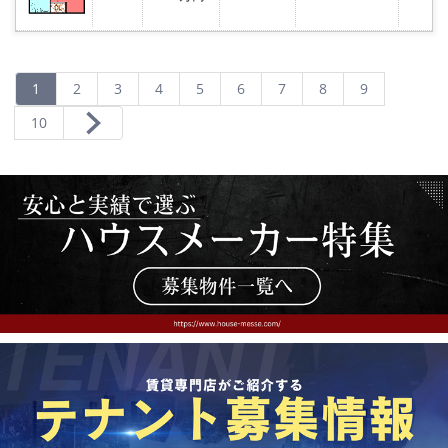
気
に
入
り
登
録
1
2
3
4
5
6
7
8
9
10