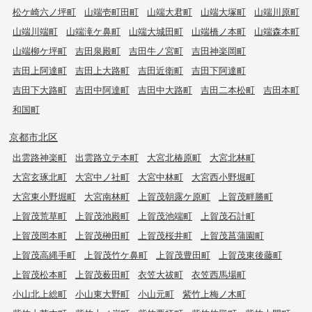
松ケ崎六ノ坪町
山端壱町田町
山端大君町
山端大塚町
山端川原町
山端川端町
山端滝ケ鼻町
山端大城田町
山端橋ノ本町
山端森本町
山端柳ケ坪町
吉田泉殿町
吉田牛ノ宮町
吉田神楽岡町
吉田上阿達町
吉田上大路町
吉田近衛町
吉田下阿達町
吉田下大路町
吉田中阿達町
吉田中大路町
吉田二本松町
吉田本町
和国町
京都市北区
出雲路神楽町
出雲路立テ本町
大宮北椿原町
大宮北林町
大宮玄琢北町
大宮中ノ社町
大宮中林町
大宮西小野堀町
大宮東小野堀町
大宮南林町
上賀茂朝露ケ原町
上賀茂畔勝町
上賀茂荒草町
上賀茂池殿町
上賀茂池端町
上賀茂石計町
上賀茂岡本町
上賀茂榊田町
上賀茂桜井町
上賀茂菖蒲園町
上賀茂高縄手町
上賀茂竹ケ鼻町
上賀茂豊田町
上賀茂東後藤町
上賀茂松本町
上賀茂薮田町
衣笠大祓町
衣笠西馬場町
小山北上総町
小山東大野町
小山元町
紫竹上梅ノ木町