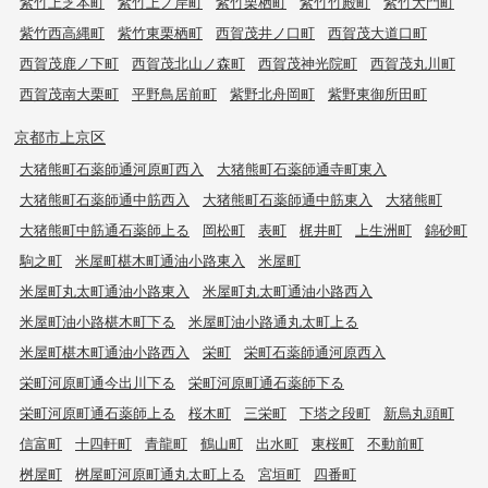
紫竹上芝本町
紫竹上ノ岸町
紫竹栗栖町
紫竹竹殿町
紫竹大門町
紫竹西高縄町
紫竹東栗栖町
西賀茂井ノ口町
西賀茂大道口町
西賀茂鹿ノ下町
西賀茂北山ノ森町
西賀茂神光院町
西賀茂丸川町
西賀茂南大栗町
平野鳥居前町
紫野北舟岡町
紫野東御所田町
京都市上京区
大猪熊町石薬師通河原町西入
大猪熊町石薬師通寺町東入
大猪熊町石薬師通中筋西入
大猪熊町石薬師通中筋東入
大猪熊町
大猪熊町中筋通石薬師上る
岡松町
表町
梶井町
上生洲町
錦砂町
駒之町
米屋町椹木町通油小路東入
米屋町
米屋町丸太町通油小路東入
米屋町丸太町通油小路西入
米屋町油小路椹木町下る
米屋町油小路通丸太町上る
米屋町椹木町通油小路西入
栄町
栄町石薬師通河原西入
栄町河原町通今出川下る
栄町河原町通石薬師下る
栄町河原町通石薬師上る
桜木町
三栄町
下塔之段町
新烏丸頭町
信富町
十四軒町
青龍町
鶴山町
出水町
東桜町
不動前町
桝屋町
桝屋町河原町通丸太町上る
宮垣町
四番町