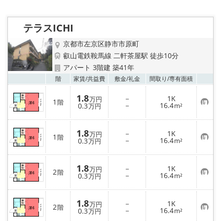
特選物件
ハウスメーカー施工特集！
テラスICHI
京都市左京区静市市原町
路線·駅から探す
叡山電鉄鞍馬線 二軒茶屋駅 徒歩10分
アパート 3階建 築41年
IT重説について
お気
階
家賃/
共益費
敷金/
礼金
間取り/
専有面積
スタッフ紹介
1.8
－
1K
万円
1
階
お
－
16.4
0.3
m²
万円
気
に
賃貸管理の北白川店
入
1.8
り
－
1K
万円
1
階
登
お
－
16.4
0.3
m²
万円
店舗情報·アクセス
録
気
に
入
1.8
会社概要
り
－
1K
万円
2
階
登
お
－
16.4
0.3
m²
万円
録
気
に
メールでお問い合わせ
入
1.8
り
－
1K
万円
2
階
登
お
－
16.4
0.3
m²
万円
録
気