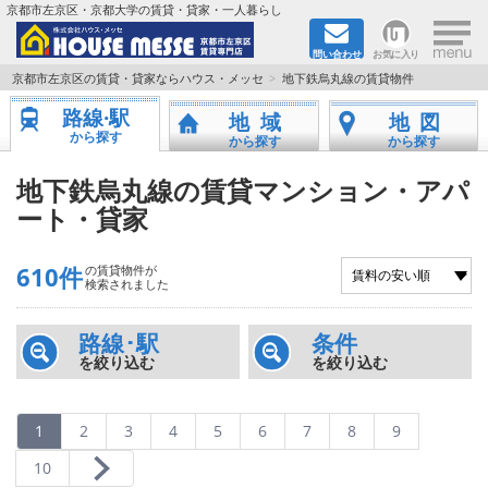
×
京都市左京区・京都大学の賃貸・貸家・一人暮らし
問い合わせ
お気に入り
TOPページ
京都市左京区の賃貸・貸家ならハウス・メッセ
地下鉄烏丸線の賃貸物件
路線·駅
地域
地図
地図から検索
から探す
から探す
から探す
地域から検索
地下鉄烏丸線の賃貸マンション・アパ
ート・貸家
京都大学＆京都芸術大学生さんに
610件
の賃貸物件が
書類DL & 入居者さまへ
検索されました
家族で住むならマンション？賃家？
路線･駅
条件
を絞り込む
を絞り込む
一人暮らしの物件特集
1
2
3
4
5
6
7
8
9
ペット相談OKの賃貸！
10