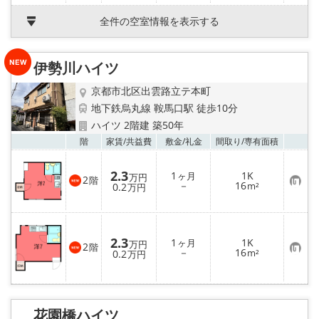
に
入
全件の空室情報を表示する
り
登
録
伊勢川ハイツ
京都市北区出雲路立テ本町
地下鉄烏丸線 鞍馬口駅 徒歩10分
ハイツ 2階建 築50年
お気
階
家賃/
共益費
敷金/
礼金
間取り/
専有面積
2.3
1
1K
ヶ月
万円
2
階
お
－
16
0.2
m²
万円
気
に
入
り
登
2.3
1
1K
ヶ月
録
万円
2
階
お
－
16
0.2
m²
万円
気
に
入
り
登
録
花園橋ハイツ