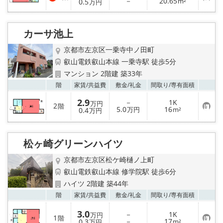
り
お
－
20.65
0.5
m²
万円
登
気
録
に
入
り
カーサ池上
登
録
京都市左京区一乗寺中ノ田町
叡山電鉄叡山本線 一乗寺駅 徒歩5分
マンション 2階建 築33年
お気
階
家賃/
共益費
敷金/
礼金
間取り/
専有面積
2.9
－
1K
万円
2
階
お
5.0
16
0.4
万円
m²
万円
気
に
入
り
松ヶ崎グリーンハイツ
登
録
京都市左京区松ケ崎樋ノ上町
叡山電鉄叡山本線 修学院駅 徒歩6分
ハイツ 2階建 築44年
お気
階
家賃/
共益費
敷金/
礼金
間取り/
専有面積
3.0
－
1K
万円
1
階
お
－
17
0.3
m²
万円