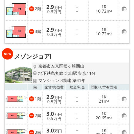
2.9
－
1R
万円
2
階
お
－
10.72
0.3
m²
万円
気
に
入
り
2.9
－
1R
万円
3
登
階
お
－
10.72
0.3
m²
万円
録
気
に
入
り
登
メゾンジョアⅠ
録
京都市左京区松ヶ崎西山
地下鉄烏丸線 北山駅 徒歩11分
マンション 3階建 築41年
お気
階
家賃/
共益費
敷金/
礼金
間取り/
専有面積
2.9
－
1K
万円
1
階
お
－
21
0.5
m²
万円
気
に
3.0
入
－
1K
万円
2
階
り
お
－
20.65
0.5
m²
万円
登
気
録
に
3.0
入
－
1K
万円
3
階