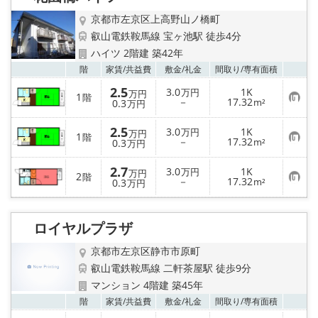
京都市左京区上高野山ノ橋町
叡山電鉄鞍馬線 宝ヶ池駅 徒歩4分
ハイツ 2階建 築42年
お気
階
家賃/
共益費
敷金/
礼金
間取り/
専有面積
2.5
3.0
1K
万円
万円
1
階
お
－
17.32
0.3
m²
万円
気
に
2.5
入
3.0
1K
万円
万円
1
階
り
お
－
17.32
0.3
m²
万円
登
気
録
に
2.7
入
3.0
1K
万円
万円
2
階
り
お
－
17.32
0.3
m²
万円
登
気
録
に
入
り
ロイヤルプラザ
登
録
京都市左京区静市市原町
叡山電鉄鞍馬線 二軒茶屋駅 徒歩9分
マンション 4階建 築45年
お気
階
家賃/
共益費
敷金/
礼金
間取り/
専有面積