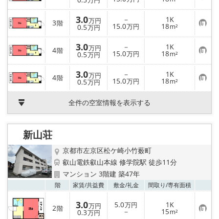
万円
気
に
3.0
入
－
1K
万円
3
階
り
お
15.0
18
0.5
万円
m²
万円
登
気
録
に
3.0
入
－
1K
万円
4
階
り
お
15.0
18
0.5
万円
m²
万円
登
気
録
に
3.0
入
－
1K
万円
4
階
り
お
15.0
18
0.5
万円
m²
万円
登
気
録
に
入
全件の空室情報を表示する
り
登
録
新山荘
京都市左京区松ケ崎小竹薮町
叡山電鉄叡山本線 修学院駅 徒歩11分
マンション 3階建 築47年
お気
階
家賃/
共益費
敷金/
礼金
間取り/
専有面積
3.0
5.0
1K
万円
万円
2
階
お
－
15
0.3
m²
万円
気