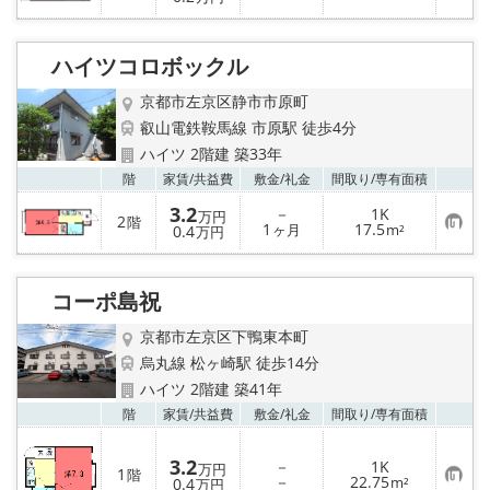
登
気
録
に
入
り
ハイツコロボックル
登
録
京都市左京区静市市原町
叡山電鉄鞍馬線 市原駅 徒歩4分
ハイツ 2階建 築33年
お気
階
家賃/
共益費
敷金/
礼金
間取り/
専有面積
3.2
－
1K
万円
2
階
お
1
17.5
0.4
ヶ月
m²
万円
気
に
入
り
コーポ島祝
登
録
京都市左京区下鴨東本町
烏丸線 松ヶ崎駅 徒歩14分
ハイツ 2階建 築41年
お気
階
家賃/
共益費
敷金/
礼金
間取り/
専有面積
3.2
－
1K
万円
1
階
お
－
22.75
0.4
m²
万円