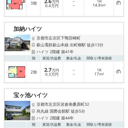
2.6
－
1R
万円
3
階
お
－
14.8
0.4
m²
万円
気
に
入
り
登
加納ハイツ
録
京都市左京区下鴨宮崎町
叡山電鉄叡山本線 出町柳駅 徒歩13分
ハイツ 2階建 築41年
お気
階
家賃/
共益費
敷金/
礼金
間取り/
専有面積
2.7
－
1K
万円
2
階
お
－
17
0.3
m²
万円
気
に
入
り
登
宝ヶ池ハイツ
録
京都市左京区岩倉南桑原町32
烏丸線 国際会館駅 徒歩5分
ハイツ 2階建 築44年
お気
階
家賃/
共益費
敷金/
礼金
間取り/
専有面積