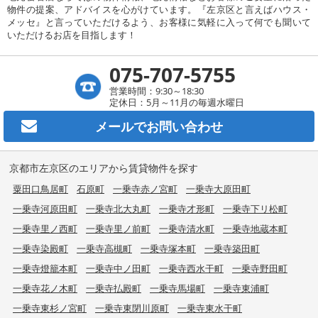
物件の提案、アドバイスを心がけています。『左京区と言えばハウス・
メッセ』と言っていただけるよう、お客様に気軽に入って何でも聞いて
いただけるお店を目指します！
075-707-5755
営業時間：9:30～18:30
定休日：5月～11月の毎週水曜日
メールで
お問い合わせ
京都市左京区のエリアから賃貸物件を探す
粟田口鳥居町
石原町
一乗寺赤ノ宮町
一乗寺大原田町
一乗寺河原田町
一乗寺北大丸町
一乗寺才形町
一乗寺下リ松町
一乗寺里ノ西町
一乗寺里ノ前町
一乗寺清水町
一乗寺地蔵本町
一乗寺染殿町
一乗寺高槻町
一乗寺塚本町
一乗寺築田町
一乗寺燈籠本町
一乗寺中ノ田町
一乗寺西水干町
一乗寺野田町
一乗寺花ノ木町
一乗寺払殿町
一乗寺馬場町
一乗寺東浦町
一乗寺東杉ノ宮町
一乗寺東閉川原町
一乗寺東水干町