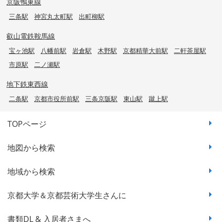
京阪鴨東線
三条駅
神宮丸太町駅
出町柳駅
叡山電鉄鞍馬線
宝ヶ池駅
八幡前駅
岩倉駅
木野駅
京都精華大前駅
二軒茶屋駅
市原駅
二ノ瀬駅
地下鉄東西線
二条駅
京都市役所前駅
三条京阪駅
東山駅
蹴上駅
TOPページ
地図から検索
地域から検索
京都大学＆京都芸術大学生さんに
書類DL & 入居者さまへ