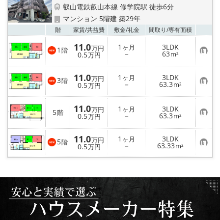
特選物件
叡山電鉄叡山本線 修学院駅 徒歩6分
マンション 5階建 築29年
ハウスメーカー施工特集！
お気
階
家賃/
共益費
敷金/
礼金
間取り/
専有面積
11.0
1
3LDK
ヶ月
路線·駅から探す
万円
1
階
お
－
63
0.5
m²
万円
気
に
IT重説について
入
11.0
1
3LDK
ヶ月
万円
3
り
階
お
－
63.3
0.5
m²
万円
登
気
録
スタッフ紹介
に
入
11.0
1
3LDK
ヶ月
万円
り
5
階
お
－
63.3
0.5
m²
万円
登
賃貸管理の北白川店
気
録
に
入
11.0
1
3LDK
ヶ月
万円
5
り
階
店舗情報·アクセス
お
－
63.33
0.5
m²
万円
登
気
録
に
入
会社概要
り
登
録
メールでお問い合わせ