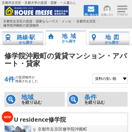
×
京都市左京区・京都大学の賃貸・貸家・一人暮らし
問い合わせ
お気に入り
TOPページ
京都市左京区の賃貸・貸家ならハウス・メッセ
京都市左京区
修学院沖殿町の賃貸物件
地図から検索
地域
路線·駅
地図
から探す
から探す
から探す
地域から検索
修学院沖殿町の賃貸マンション・アパ
ート・貸家
京都大学＆京都芸術大学生さんに
書類DL & 入居者さまへ
4件
の賃貸物件が
検索されました
家族で住むならマンション？賃家？
地域
条件
を絞り込む
を絞り込む
一人暮らしの物件特集
U residence修学院
ペット相談OKの賃貸！
京都市左京区修学院沖殿町