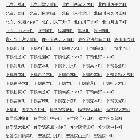
北白川蔦町
北白川堂ノ前町
北白川西瀬ノ内町
北白川西平井町
北白川西町
北白川東伊織町
北白川東小倉町
北白川東久保田町
北白川東瀬ノ内町
北白川東平井町
北白川平井町
北白川山田町
北白川山ノ元町
北門前町
銀閣寺町
黒谷町
讃州寺町
鹿ケ谷上宮ノ前町
鹿ケ谷西寺ノ前町
鹿ケ谷法然院西町
静市市原町
下鴨泉川町
下鴨狗子田町
下鴨梅ノ木町
下鴨膳部町
下鴨岸本町
下鴨北芝町
下鴨北園町
下鴨北茶ノ木町
下鴨北野々神町
下鴨貴船町
下鴨芝本町
下鴨下川原町
下鴨高木町
下鴨蓼倉町
下鴨塚本町
下鴨西半木町
下鴨西林町
下鴨西本町
下鴨東梅ノ木町
下鴨東半木町
下鴨東本町
下鴨本町
下鴨前萩町
下鴨松ノ木町
下鴨松原町
下鴨南芝町
下鴨南茶ノ木町
下鴨南野々神町
下鴨宮河町
下鴨宮崎町
下鴨森ケ前町
下鴨森本町
下鴨夜光町
下堤町
修学院石掛町
修学院泉殿町
修学院犬塚町
修学院大林町
修学院沖殿町
修学院十権寺町
修学院千万田町
修学院高部町
修学院大道町
修学院茶屋ノ前町
修学院坪江町
修学院中林町
聖護院円頓美町
聖護院川原町
聖護院山王町
聖護院中町