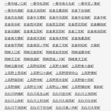
一乗寺樋ノ口町
一乗寺松原町
一乗寺南大丸町
一乗寺宮ノ東町
一乗寺向畑町
岩倉北池田町
岩倉北桑原町
岩倉下在地町
岩倉忠在地町
岩倉中大鷺町
岩倉中河原町
岩倉中在地町
岩倉中町
岩倉長谷町
岩倉西河原町
岩倉西五田町
岩倉西宮田町
岩倉幡枝町
岩倉花園町
岩倉東五田町
岩倉東宮田町
岩倉三笠町
岩倉南池田町
岩倉南大鷺町
岩倉南河原町
岩倉南木野町
岩倉南桑原町
岩倉南平岡町
岩倉南四ノ坪町
岩倉三宅町
岩倉村松町
大菊町
岡崎入江町
岡崎北御所町
岡崎真如堂前町
岡崎成勝寺町
岡崎天王町
岡崎徳成町
岡崎西福ノ川町
岡崎東天王町
岡崎法勝寺町
上高野稲荷町
上高野大塚町
上高野奥小森町
上高野上荒蒔町
上高野口小森町
上高野西明寺山
上高野鷺町
上高野薩田町
上高野仲町
上高野西氷室町
上高野畑ケ田町
上高野畑町
上高野古川町
上高野山ノ橋町
上高野隣好町
菊鉾町
北白川伊織町
北白川瓜生山町
北白川追分町
北白川上池田町
北白川上終町
北白川上別当町
北白川久保田町
北白川仕伏町
北白川下池田町
北白川下別当町
北白川瀬ノ内町
北白川大堂町