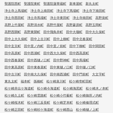
聖護院西町
聖護院東町
聖護院蓮華蔵町
新車屋町
新丸太町
浄土寺上馬場町
浄土寺上南田町
浄土寺下馬場町
浄土寺下南田町
浄土寺西田町
浄土寺馬場町
浄土寺東田町
浄土寺南田町
高野泉町
高野上竹屋町
高野清水町
高野竹屋町
高野蓼原町
高野玉岡町
高野西開町
高野東開町
田中飛鳥井町
田中大堰町
田中大久保町
田中上大久保町
田中上古川町
田中上柳町
田中北春菜町
田中玄京町
田中里ノ内町
田中里ノ前町
田中下柳町
田中関田町
田中高原町
田中西浦町
田中西大久保町
田中西高原町
田中西春菜町
田中西樋ノ口町
田中野神町
田中馬場町
田中東高原町
田中東春菜町
田中東樋ノ口町
田中樋ノ口町
田中古川町
田中南大久保町
田中南西浦町
田中門前町
大文字町
東丸太町
福本町
孫橋町
松ケ崎泉川町
松ケ崎壱町田町
松ケ崎井出ケ海道町
松ケ崎今海道町
松ケ崎海尻町
松ケ崎木ノ本町
松ケ崎久土町
松ケ崎雲路町
松ケ崎小竹薮町
松ケ崎御所ノ内町
松ケ崎桜木町
松ケ崎三反長町
松ケ崎芝本町
松ケ崎修理式町
松ケ崎正田町
松ケ崎杉ケ海道町
松ケ崎西山
松ケ崎樋ノ上町