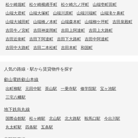
松ケ崎堀町
松ケ崎横縄手町
松ケ崎六ノ坪町
山端壱町田町
山端大君町
山端大塚町
山端川原町
山端川端町
山端滝ケ鼻町
山端大城田町
山端橋ノ本町
山端森本町
山端柳ケ坪町
吉田泉殿町
吉田牛ノ宮町
吉田神楽岡町
吉田上阿達町
吉田上大路町
吉田近衛町
吉田下阿達町
吉田下大路町
吉田中阿達町
吉田中大路町
吉田二本松町
吉田本町
和国町
人気の路線・駅から賃貸物件を探す
叡山電鉄叡山本線
出町柳駅
元田中駅
茶山駅
一乗寺駅
修学院駅
宝ヶ池駅
三宅八幡駅
地下鉄烏丸線
国際会館駅
松ヶ崎駅
北山駅
北大路駅
鞍馬口駅
今出川駅
丸太町駅
四条駅
五条駅