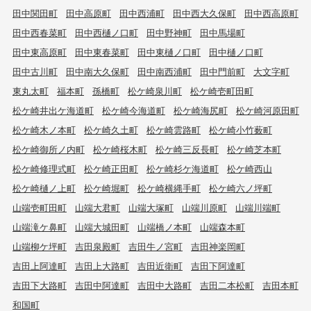
田中関田町
田中高原町
田中西浦町
田中西大久保町
田中西高原町
田中西春菜町
田中西樋ノ口町
田中野神町
田中馬場町
田中東高原町
田中東春菜町
田中東樋ノ口町
田中樋ノ口町
田中古川町
田中南大久保町
田中南西浦町
田中門前町
大文字町
東丸太町
福本町
孫橋町
松ケ崎泉川町
松ケ崎壱町田町
松ケ崎井出ケ海道町
松ケ崎今海道町
松ケ崎海尻町
松ケ崎河原田町
松ケ崎木ノ本町
松ケ崎久土町
松ケ崎雲路町
松ケ崎小竹薮町
松ケ崎御所ノ内町
松ケ崎桜木町
松ケ崎三反長町
松ケ崎芝本町
松ケ崎修理式町
松ケ崎正田町
松ケ崎杉ケ海道町
松ケ崎西山
松ケ崎樋ノ上町
松ケ崎堀町
松ケ崎横縄手町
松ケ崎六ノ坪町
山端壱町田町
山端大君町
山端大塚町
山端川原町
山端川端町
山端滝ケ鼻町
山端大城田町
山端橋ノ本町
山端森本町
山端柳ケ坪町
吉田泉殿町
吉田牛ノ宮町
吉田神楽岡町
吉田上阿達町
吉田上大路町
吉田近衛町
吉田下阿達町
吉田下大路町
吉田中阿達町
吉田中大路町
吉田二本松町
吉田本町
和国町