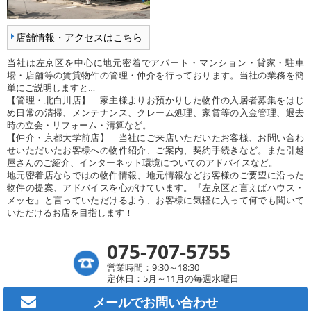
店舗情報・アクセスはこちら
当社は左京区を中心に地元密着でアパート・マンション・貸家・駐車
場・店舗等の賃貸物件の管理・仲介を行っております。当社の業務を簡
単にご説明しますと…
【管理・北白川店】 家主様よりお預かりした物件の入居者募集をはじ
め日常の清掃、メンテナンス、クレーム処理、家賃等の入金管理、退去
時の立会・リフォーム・清算など。
【仲介・京都大学前店】 当社にご来店いただいたお客様、お問い合わ
せいただいたお客様への物件紹介、ご案内、契約手続きなど。また引越
屋さんのご紹介、インターネット環境についてのアドバイスなど。
地元密着店ならではの物件情報、地元情報などお客様のご要望に沿った
物件の提案、アドバイスを心がけています。『左京区と言えばハウス・
メッセ』と言っていただけるよう、お客様に気軽に入って何でも聞いて
いただけるお店を目指します！
075-707-5755
営業時間：9:30～18:30
定休日：5月～11月の毎週水曜日
メールで
お問い合わせ