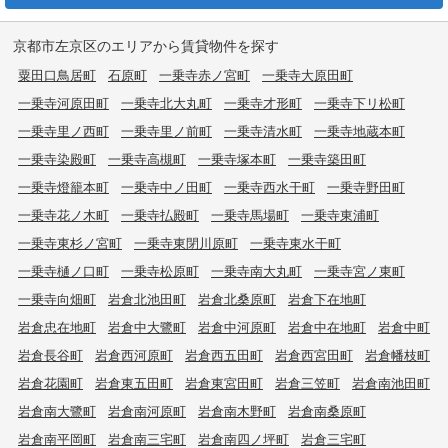
京都市左京区のエリアから賃貸物件を探す
粟田口鳥居町
石原町
一乗寺赤ノ宮町
一乗寺大原田町
一乗寺河原田町
一乗寺北大丸町
一乗寺才形町
一乗寺下リ松町
一乗寺里ノ西町
一乗寺里ノ前町
一乗寺清水町
一乗寺地蔵本町
一乗寺染殿町
一乗寺高槻町
一乗寺塚本町
一乗寺築田町
一乗寺燈籠本町
一乗寺中ノ田町
一乗寺西水干町
一乗寺野田町
一乗寺花ノ木町
一乗寺払殿町
一乗寺馬場町
一乗寺東浦町
一乗寺東杉ノ宮町
一乗寺東閉川原町
一乗寺東水干町
一乗寺樋ノ口町
一乗寺松原町
一乗寺南大丸町
一乗寺宮ノ東町
一乗寺向畑町
岩倉北池田町
岩倉北桑原町
岩倉下在地町
岩倉忠在地町
岩倉中大鷺町
岩倉中河原町
岩倉中在地町
岩倉中町
岩倉長谷町
岩倉西河原町
岩倉西五田町
岩倉西宮田町
岩倉幡枝町
岩倉花園町
岩倉東五田町
岩倉東宮田町
岩倉三笠町
岩倉南池田町
岩倉南大鷺町
岩倉南河原町
岩倉南木野町
岩倉南桑原町
岩倉南平岡町
岩倉南三宅町
岩倉南四ノ坪町
岩倉三宅町