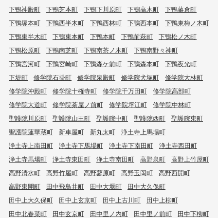
下鴨神殿町
下鴨芝本町
下鴨下川原町
下鴨高木町
下鴨蓼倉町
下鴨塚本町
下鴨西半木町
下鴨西林町
下鴨西本町
下鴨東梅ノ木町
下鴨東半木町
下鴨東本町
下鴨本町
下鴨前萩町
下鴨松ノ木町
下鴨松原町
下鴨南芝町
下鴨南茶ノ木町
下鴨南野々神町
下鴨宮河町
下鴨宮崎町
下鴨森ケ前町
下鴨森本町
下鴨夜光町
下堤町
修学院石掛町
修学院泉殿町
修学院犬塚町
修学院大林町
修学院沖殿町
修学院十権寺町
修学院千万田町
修学院高部町
修学院大道町
修学院茶屋ノ前町
修学院坪江町
修学院中林町
聖護院川原町
聖護院山王町
聖護院中町
聖護院西町
聖護院東町
聖護院蓮華蔵町
新車屋町
新丸太町
浄土寺上馬場町
浄土寺上南田町
浄土寺下馬場町
浄土寺下南田町
浄土寺西田町
浄土寺馬場町
浄土寺東田町
浄土寺南田町
高野泉町
高野上竹屋町
高野清水町
高野竹屋町
高野蓼原町
高野玉岡町
高野西開町
高野東開町
田中飛鳥井町
田中大堰町
田中大久保町
田中上大久保町
田中上玄京町
田中上古川町
田中上柳町
田中北春菜町
田中玄京町
田中里ノ内町
田中里ノ前町
田中下柳町