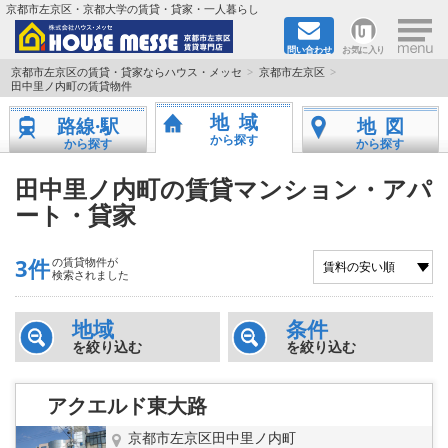
×
京都市左京区・京都大学の賃貸・貸家・一人暮らし
問い合わせ
お気に入り
TOPページ
京都市左京区の賃貸・貸家ならハウス・メッセ
京都市左京区
田中里ノ内町の賃貸物件
地図から検索
地域
路線·駅
地図
から探す
から探す
から探す
地域から検索
田中里ノ内町の賃貸マンション・アパ
ート・貸家
京都大学＆京都芸術大学生さんに
書類DL & 入居者さまへ
3件
の賃貸物件が
検索されました
家族で住むならマンション？賃家？
地域
条件
を絞り込む
を絞り込む
一人暮らしの物件特集
アクエルド東大路
ペット相談OKの賃貸！
京都市左京区田中里ノ内町