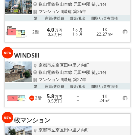
特選物件
叡山電鉄叡山本線 元田中駅 徒歩1分
マンション 3階建 築36年
ハウスメーカー施工特集！
お気
階
家賃/
共益費
敷金/
礼金
間取り/
専有面積
4.0
1
1K
路線·駅から探す
ヶ月
万円
2
階
お
1
22.27
0.2
ヶ月
m²
万円
気
に
IT重説について
入
り
WINDSⅢ
登
スタッフ紹介
録
京都市左京区田中里ノ内町
叡山電鉄叡山本線 元田中駅 徒歩1分
賃貸管理の北白川店
マンション 3階建 築27年
お気
階
家賃/
共益費
敷金/
礼金
間取り/
専有面積
店舗情報·アクセス
5.8
－
1K
万円
2
階
お
－
24
0.5
m²
万円
会社概要
気
に
入
メールでお問い合わせ
り
牧マンション
登
録
京都市左京区田中里ノ内町