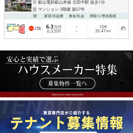
叡山電鉄叡山本線 元田中駅 徒歩1分
マンション 3階建 築57年
お気
階
家賃/
共益費
敷金/
礼金
間取り/
専有面積
6.3
－
1DK
万円
2
階
お
－
35.47
0.3
m²
万円
気
に
入
り
登
録