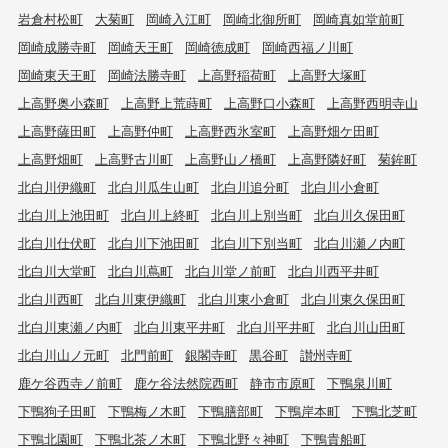
岩倉村松町
大菊町
岡崎入江町
岡崎北御所町
岡崎真如堂前町
岡崎成勝寺町
岡崎天王町
岡崎徳成町
岡崎西福ノ川町
岡崎東天王町
岡崎法勝寺町
上高野稲荷町
上高野大塚町
上高野奥小森町
上高野上荒蒔町
上高野口小森町
上高野西明寺山
上高野薩田町
上高野仲町
上高野西氷室町
上高野畑ケ田町
上高野畑町
上高野古川町
上高野山ノ橋町
上高野隣好町
菊鉾町
北白川伊織町
北白川瓜生山町
北白川追分町
北白川小倉町
北白川上池田町
北白川上終町
北白川上別当町
北白川久保田町
北白川仕伏町
北白川下池田町
北白川下別当町
北白川瀬ノ内町
北白川大堂町
北白川蔦町
北白川堂ノ前町
北白川西平井町
北白川西町
北白川東伊織町
北白川東小倉町
北白川東久保田町
北白川東瀬ノ内町
北白川東平井町
北白川平井町
北白川山田町
北白川山ノ元町
北門前町
銀閣寺町
黒谷町
讃州寺町
鹿ケ谷西寺ノ前町
鹿ケ谷法然院西町
静市市原町
下鴨泉川町
下鴨狗子田町
下鴨梅ノ木町
下鴨膳部町
下鴨岸本町
下鴨北芝町
下鴨北園町
下鴨北茶ノ木町
下鴨北野々神町
下鴨貴船町