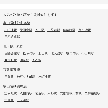
人気の路線・駅から賃貸物件を探す
叡山電鉄叡山本線
出町柳駅
元田中駅
茶山駅
一乗寺駅
修学院駅
宝ヶ池駅
三宅八幡駅
地下鉄烏丸線
国際会館駅
松ヶ崎駅
北山駅
北大路駅
鞍馬口駅
今出川駅
丸太町駅
四条駅
五条駅
京阪鴨東線
三条駅
神宮丸太町駅
出町柳駅
叡山電鉄鞍馬線
宝ヶ池駅
八幡前駅
岩倉駅
木野駅
京都精華大前駅
二軒茶屋駅
市原駅
二ノ瀬駅