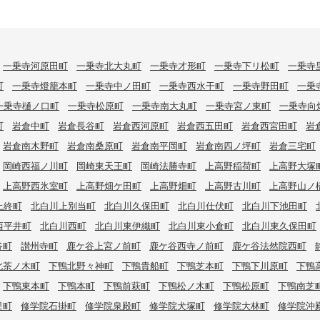
一乗寺河原田町
一乗寺北大丸町
一乗寺才形町
一乗寺下リ松町
一乗寺
町
一乗寺燈籠本町
一乗寺中ノ田町
一乗寺西水干町
一乗寺野田町
一乗
一乗寺樋ノ口町
一乗寺松原町
一乗寺南大丸町
一乗寺宮ノ東町
一乗寺向
町
岩倉中町
岩倉長谷町
岩倉西河原町
岩倉西五田町
岩倉西宮田町
岩
岩倉南木野町
岩倉南桑原町
岩倉南平岡町
岩倉南四ノ坪町
岩倉三宅町
岡崎西福ノ川町
岡崎東天王町
岡崎法勝寺町
上高野稲荷町
上高野大塚
上高野西氷室町
上高野畑ケ田町
上高野畑町
上高野古川町
上高野山ノ
上終町
北白川上別当町
北白川久保田町
北白川仕伏町
北白川下池田町
西平井町
北白川西町
北白川東伊織町
北白川東小倉町
北白川東久保田町
谷町
讃州寺町
鹿ケ谷上宮ノ前町
鹿ケ谷西寺ノ前町
鹿ケ谷法然院西町
北茶ノ木町
下鴨北野々神町
下鴨貴船町
下鴨芝本町
下鴨下川原町
下鴨
下鴨東本町
下鴨本町
下鴨前萩町
下鴨松ノ木町
下鴨松原町
下鴨南芝
堤町
修学院石掛町
修学院泉殿町
修学院犬塚町
修学院大林町
修学院沖