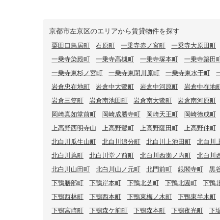
京都市左京区のエリアから賃貸物件を探す
粟田口鳥居町
石原町
一乗寺赤ノ宮町
一乗寺大原田町
一乗寺染殿町
一乗寺高槻町
一乗寺塚本町
一乗寺築田
一乗寺東杉ノ宮町
一乗寺東閉川原町
一乗寺東水干町
岩倉忠在地町
岩倉中大鷺町
岩倉中河原町
岩倉中在地
岩倉三笠町
岩倉南池田町
岩倉南大鷺町
岩倉南河原町
岡崎真如堂前町
岡崎成勝寺町
岡崎天王町
岡崎徳成町
上高野西明寺山
上高野鷺町
上高野薩田町
上高野仲町
北白川瓜生山町
北白川追分町
北白川上池田町
北白川
北白川蔦町
北白川堂ノ前町
北白川西瀬ノ内町
北白川
北白川山田町
北白川山ノ元町
北門前町
銀閣寺町
黒
下鴨膳部町
下鴨岸本町
下鴨北芝町
下鴨北園町
下鴨
下鴨西林町
下鴨西本町
下鴨東梅ノ木町
下鴨東半木町
下鴨宮崎町
下鴨森ケ前町
下鴨森本町
下鴨夜光町
下