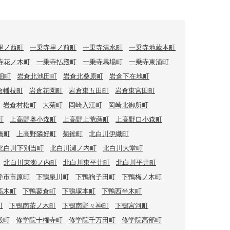
里ノ西町
一乗寺里ノ前町
一乗寺清水町
一乗寺地蔵本町
寺花ノ木町
一乗寺払殿町
一乗寺馬場町
一乗寺東浦町
畑町
岩倉北池田町
岩倉北桑原町
岩倉下在地町
倉幡枝町
岩倉花園町
岩倉東五田町
岩倉東宮田町
岩倉村松町
大菊町
岡崎入江町
岡崎北御所町
町
上高野奥小森町
上高野上荒蒔町
上高野口小森町
橋町
上高野隣好町
菊鉾町
北白川伊織町
北白川下別当町
北白川瀬ノ内町
北白川大堂町
北白川東瀬ノ内町
北白川東平井町
北白川平井町
静市市原町
下鴨泉川町
下鴨狗子田町
下鴨梅ノ木町
高木町
下鴨蓼倉町
下鴨塚本町
下鴨西半木町
町
下鴨南茶ノ木町
下鴨南野々神町
下鴨宮河町
殿町
修学院十権寺町
修学院千万田町
修学院高部町