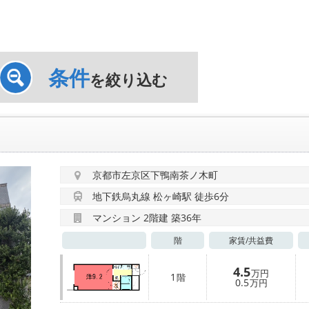
条件
を絞り込む
京都市左京区下鴨南茶ノ木町
地下鉄烏丸線 松ヶ崎駅 徒歩6分
マンション 2階建 築36年
階
家賃/
共益費
4.5
万円
1
階
0.5
万円