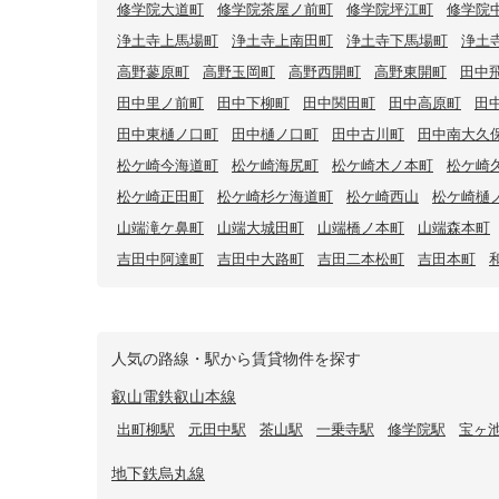
修学院大道町
修学院茶屋ノ前町
修学院坪江町
修学院
浄土寺上馬場町
浄土寺上南田町
浄土寺下馬場町
浄土
高野蓼原町
高野玉岡町
高野西開町
高野東開町
田中
田中里ノ前町
田中下柳町
田中関田町
田中高原町
田
田中東樋ノ口町
田中樋ノ口町
田中古川町
田中南大久
松ケ崎今海道町
松ケ崎海尻町
松ケ崎木ノ本町
松ケ崎
松ケ崎正田町
松ケ崎杉ケ海道町
松ケ崎西山
松ケ崎樋
山端滝ケ鼻町
山端大城田町
山端橋ノ本町
山端森本町
吉田中阿達町
吉田中大路町
吉田二本松町
吉田本町
人気の路線・駅から賃貸物件を探す
叡山電鉄叡山本線
出町柳駅
元田中駅
茶山駅
一乗寺駅
修学院駅
宝ヶ
地下鉄烏丸線