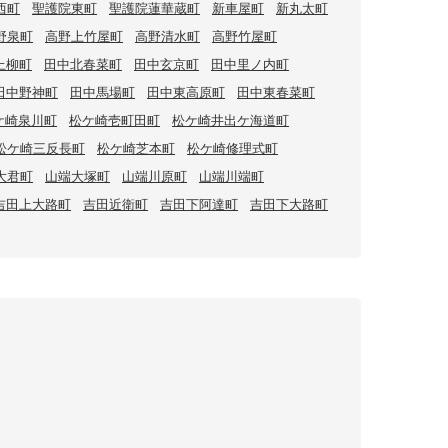
西町
聖護院東町
聖護院蓮華蔵町
新車屋町
新丸太町
野泉町
高野上竹屋町
高野清水町
高野竹屋町
上柳町
田中北春菜町
田中玄京町
田中里ノ内町
田中野神町
田中馬場町
田中東高原町
田中東春菜町
ケ崎泉川町
松ケ崎壱町田町
松ケ崎井出ケ海道町
松ケ崎三反長町
松ケ崎芝本町
松ケ崎修理式町
大君町
山端大塚町
山端川原町
山端川端町
吉田上大路町
吉田近衛町
吉田下阿達町
吉田下大路町