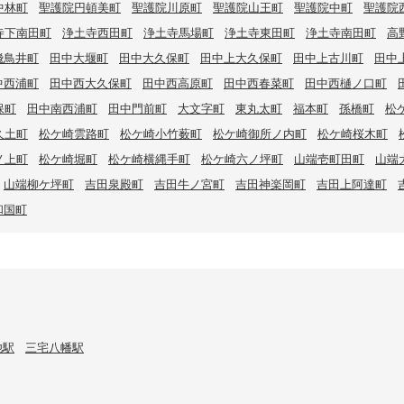
中林町
聖護院円頓美町
聖護院川原町
聖護院山王町
聖護院中町
聖護院
寺下南田町
浄土寺西田町
浄土寺馬場町
浄土寺東田町
浄土寺南田町
高
飛鳥井町
田中大堰町
田中大久保町
田中上大久保町
田中上古川町
田中
中西浦町
田中西大久保町
田中西高原町
田中西春菜町
田中西樋ノ口町
保町
田中南西浦町
田中門前町
大文字町
東丸太町
福本町
孫橋町
松
久土町
松ケ崎雲路町
松ケ崎小竹薮町
松ケ崎御所ノ内町
松ケ崎桜木町
ノ上町
松ケ崎堀町
松ケ崎横縄手町
松ケ崎六ノ坪町
山端壱町田町
山端
山端柳ケ坪町
吉田泉殿町
吉田牛ノ宮町
吉田神楽岡町
吉田上阿達町
和国町
池駅
三宅八幡駅