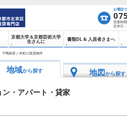
お電話
07
営業時間：
定休日：
京都大学＆京都芸術大学
書類DL & 入居者さまへ
生さんに
下鴨南茶ノ木町の賃貸物件
地域
地図
から探す
から探す
ョン・アパート・貸家