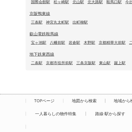
国際会館駅
松ヶ崎駅
北山駅
北大路駅
鞍馬口駅
今
京阪鴨東線
三条駅
神宮丸太町駅
出町柳駅
叡山電鉄鞍馬線
宝ヶ池駅
八幡前駅
岩倉駅
木野駅
京都精華大前駅
地下鉄東西線
二条駅
京都市役所前駅
三条京阪駅
東山駅
蹴上駅
TOPページ
地図から検索
地域から
一人暮らしの物件特集
路線·駅から探す