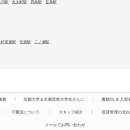
出川駅
丸太町駅
四条駅
五条駅
二軒茶屋駅
市原駅
二ノ瀬駅
検索
京都大学＆京都芸術大学生さんに
書類DL & 入
IT重説について
スタッフ紹介
賃貸管理の北
メールでお問い合わせ