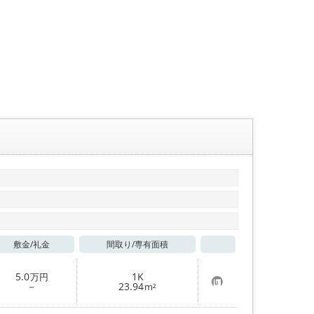
敷金/
礼金
間取り/
専有面積
お気に入り
5.0
1K
万円
お
－
23.94
m²
気
に