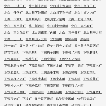
北白川上池田町
北白川上終町
北白川上別当町
北白川久保田町
北白川仕伏町
北白川下池田町
北白川下別当町
北白川瀬ノ内町
北白川大堂町
北白川蔦町
北白川堂ノ前町
北白川西瀬ノ内町
北白川西平井町
北白川西町
北白川東伊織町
北白川東小倉町
北白川東久保田町
北白川東瀬ノ内町
北白川東平井町
北白川平井町
北白川山田町
北白川山ノ元町
北門前町
銀閣寺町
黒谷町
讃州寺町
鹿ケ谷上宮ノ前町
鹿ケ谷西寺ノ前町
鹿ケ谷法然院西町
静市市原町
下鴨泉川町
下鴨狗子田町
下鴨梅ノ木町
下鴨膳部町
下鴨岸本町
下鴨北芝町
下鴨北園町
下鴨北茶ノ木町
下鴨北野々神町
下鴨貴船町
下鴨芝本町
下鴨下川原町
下鴨高木町
下鴨蓼倉町
下鴨塚本町
下鴨西半木町
下鴨西林町
下鴨西本町
下鴨東梅ノ木町
下鴨東半木町
下鴨東本町
下鴨本町
下鴨前萩町
下鴨松ノ木町
下鴨松原町
下鴨南芝町
下鴨南茶ノ木町
下鴨南野々神町
下鴨宮河町
下鴨宮崎町
下鴨森ケ前町
下鴨森本町
下鴨夜光町
下堤町
修学院石掛町
修学院泉殿町
修学院犬塚町
修学院大林町
修学院沖殿町
修学院十権寺町
修学院千万田町