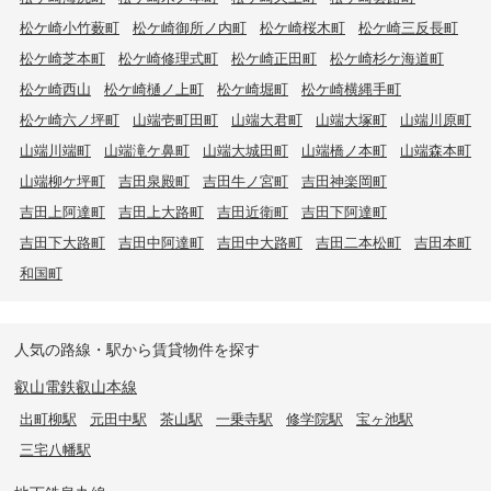
松ケ崎小竹薮町
松ケ崎御所ノ内町
松ケ崎桜木町
松ケ崎三反長町
松ケ崎芝本町
松ケ崎修理式町
松ケ崎正田町
松ケ崎杉ケ海道町
松ケ崎西山
松ケ崎樋ノ上町
松ケ崎堀町
松ケ崎横縄手町
松ケ崎六ノ坪町
山端壱町田町
山端大君町
山端大塚町
山端川原町
山端川端町
山端滝ケ鼻町
山端大城田町
山端橋ノ本町
山端森本町
山端柳ケ坪町
吉田泉殿町
吉田牛ノ宮町
吉田神楽岡町
吉田上阿達町
吉田上大路町
吉田近衛町
吉田下阿達町
吉田下大路町
吉田中阿達町
吉田中大路町
吉田二本松町
吉田本町
和国町
人気の路線・駅から賃貸物件を探す
叡山電鉄叡山本線
出町柳駅
元田中駅
茶山駅
一乗寺駅
修学院駅
宝ヶ池駅
三宅八幡駅