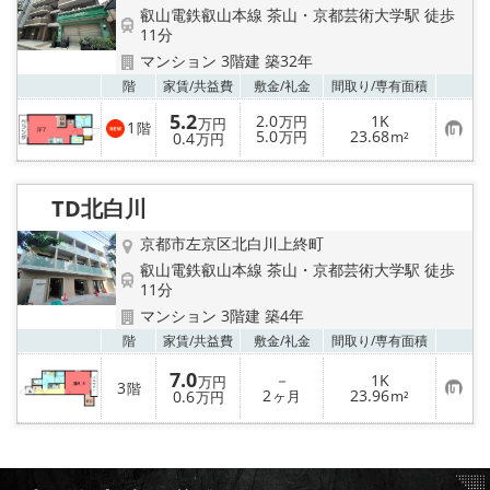
特選物件
叡山電鉄叡山本線 茶山・京都芸術大学駅 徒歩
11分
ハウスメーカー施工特集！
マンション 3階建 築32年
お気
階
家賃/
共益費
敷金/
礼金
間取り/
専有面積
路線·駅から探す
5.2
2.0
1K
万円
万円
1
階
お
5.0
23.68
0.4
万円
m²
万円
気
IT重説について
に
入
り
TD北白川
登
スタッフ紹介
録
京都市左京区北白川上終町
賃貸管理の北白川店
叡山電鉄叡山本線 茶山・京都芸術大学駅 徒歩
11分
マンション 3階建 築4年
店舗情報·アクセス
お気
階
家賃/
共益費
敷金/
礼金
間取り/
専有面積
会社概要
7.0
－
1K
万円
3
階
お
2
23.96
0.6
ヶ月
m²
万円
気
メールでお問い合わせ
に
入
り
登
録