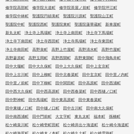
修学院高部町
修学院大道町
修学院茶屋ノ前町
修学院坪江町
修学院中林町
聖護院円頓美町
聖護院川原町
聖護院山王町
聖護院中町
聖護院西町
聖護院東町
聖護院蓮華蔵町
新車屋町
新丸太町
浄土寺上馬場町
浄土寺上南田町
浄土寺下馬場町
浄土寺下南田町
浄土寺西田町
浄土寺馬場町
浄土寺東田町
浄土寺南田町
高野泉町
高野上竹屋町
高野清水町
高野竹屋町
高野蓼原町
高野玉岡町
高野西開町
高野東開町
田中飛鳥井町
田中大堰町
田中大久保町
田中上大久保町
田中上玄京町
田中上古川町
田中上柳町
田中北春菜町
田中玄京町
田中里ノ内町
田中里ノ前町
田中下柳町
田中関田町
田中高原町
田中西浦町
田中西大久保町
田中西高原町
田中西春菜町
田中西樋ノ口町
田中野神町
田中馬場町
田中東高原町
田中東春菜町
田中東樋ノ口町
田中樋ノ口町
田中古川町
田中南大久保町
田中南西浦町
田中門前町
大文字町
東丸太町
福本町
孫橋町
松ケ崎泉川町
松ケ崎壱町田町
松ケ崎井出ケ海道町
松ケ崎今海道町
松ケ崎海尻町
松ケ崎木ノ本町
松ケ崎久土町
松ケ崎雲路町