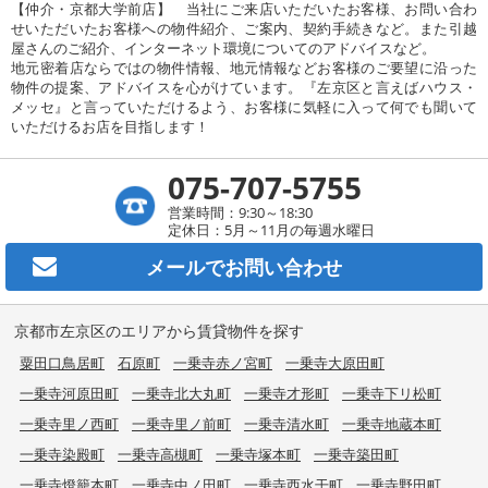
【仲介・京都大学前店】 当社にご来店いただいたお客様、お問い合わ
せいただいたお客様への物件紹介、ご案内、契約手続きなど。また引越
屋さんのご紹介、インターネット環境についてのアドバイスなど。
地元密着店ならではの物件情報、地元情報などお客様のご要望に沿った
物件の提案、アドバイスを心がけています。『左京区と言えばハウス・
メッセ』と言っていただけるよう、お客様に気軽に入って何でも聞いて
いただけるお店を目指します！
075-707-5755
営業時間：9:30～18:30
定休日：5月～11月の毎週水曜日
メールで
お問い合わせ
京都市左京区のエリアから賃貸物件を探す
粟田口鳥居町
石原町
一乗寺赤ノ宮町
一乗寺大原田町
一乗寺河原田町
一乗寺北大丸町
一乗寺才形町
一乗寺下リ松町
一乗寺里ノ西町
一乗寺里ノ前町
一乗寺清水町
一乗寺地蔵本町
一乗寺染殿町
一乗寺高槻町
一乗寺塚本町
一乗寺築田町
一乗寺燈籠本町
一乗寺中ノ田町
一乗寺西水干町
一乗寺野田町