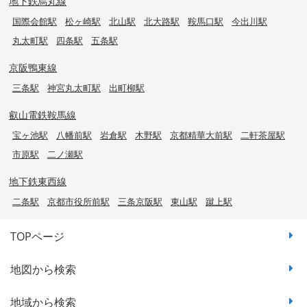
地下鉄烏丸線
国際会館駅
松ヶ崎駅
北山駅
北大路駅
鞍馬口駅
今出川駅
丸太町駅
四条駅
五条駅
京阪鴨東線
三条駅
神宮丸太町駅
出町柳駅
叡山電鉄鞍馬線
宝ヶ池駅
八幡前駅
岩倉駅
木野駅
京都精華大前駅
二軒茶屋駅
市原駅
二ノ瀬駅
地下鉄東西線
二条駅
京都市役所前駅
三条京阪駅
東山駅
蹴上駅
TOPページ
地図から検索
地域から検索