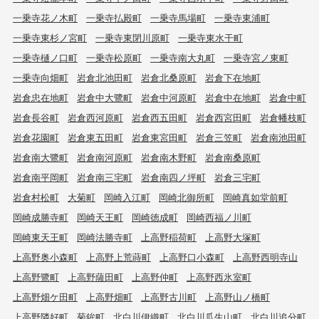
一乗寺花ノ木町
一乗寺払殿町
一乗寺馬場町
一乗寺東浦町
一乗寺東杉ノ宮町
一乗寺東閉川原町
一乗寺東水干町
一乗寺樋ノ口町
一乗寺松原町
一乗寺南大丸町
一乗寺宮ノ東町
一乗寺向畑町
岩倉北池田町
岩倉北桑原町
岩倉下在地町
岩倉忠在地町
岩倉中大鷺町
岩倉中河原町
岩倉中在地町
岩倉中町
岩倉長谷町
岩倉西河原町
岩倉西五田町
岩倉西宮田町
岩倉幡枝町
岩倉花園町
岩倉東五田町
岩倉東宮田町
岩倉三笠町
岩倉南池田町
岩倉南大鷺町
岩倉南河原町
岩倉南木野町
岩倉南桑原町
岩倉南平岡町
岩倉南三宅町
岩倉南四ノ坪町
岩倉三宅町
岩倉村松町
大菊町
岡崎入江町
岡崎北御所町
岡崎真如堂前町
岡崎成勝寺町
岡崎天王町
岡崎徳成町
岡崎西福ノ川町
岡崎東天王町
岡崎法勝寺町
上高野稲荷町
上高野大塚町
上高野奥小森町
上高野上荒蒔町
上高野口小森町
上高野西明寺山
上高野鷺町
上高野薩田町
上高野仲町
上高野西氷室町
上高野畑ケ田町
上高野畑町
上高野古川町
上高野山ノ橋町
上高野隣好町
菊鉾町
北白川伊織町
北白川瓜生山町
北白川追分町