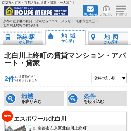
×
京都市左京区・京都大学の賃貸・貸家・一人暮らし
問い合わせ
お気に入り
TOPページ
京都市左京区の賃貸・貸家ならハウス・メッセ
京都市左京区
北白川上終町の賃貸物件
地図から検索
地域
路線·駅
地図
から探す
から探す
から探す
地域から検索
北白川上終町の賃貸マンション・アパ
ート・貸家
京都大学＆京都芸術大学生さんに
書類DL & 入居者さまへ
2件
の賃貸物件が
検索されました
家族で住むならマンション？賃家？
地域
条件
を絞り込む
を絞り込む
一人暮らしの物件特集
エスポワール北白川
ペット相談OKの賃貸！
京都市左京区北白川上終町