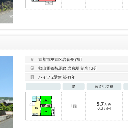
京都市左京区岩倉長谷町
叡山電鉄鞍馬線 岩倉駅 徒歩13分
ハイツ 2階建 築41年
階
家賃/
共益費
5.7
万円
1
階
0.3
万円