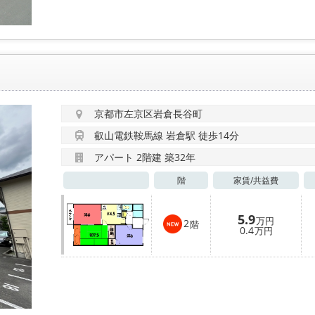
京都市左京区岩倉長谷町
叡山電鉄鞍馬線 岩倉駅 徒歩14分
アパート 2階建 築32年
階
家賃/
共益費
5.9
万円
2
階
0.4
万円