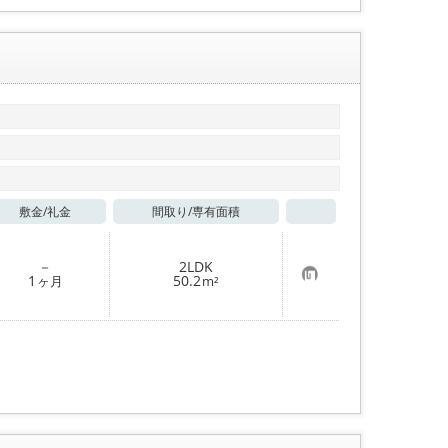
敷金/
礼金
間取り/
専有面積
お気に入り
－
2LDK
お
1
50.2
ヶ月
m²
気
に
入
り
登
録