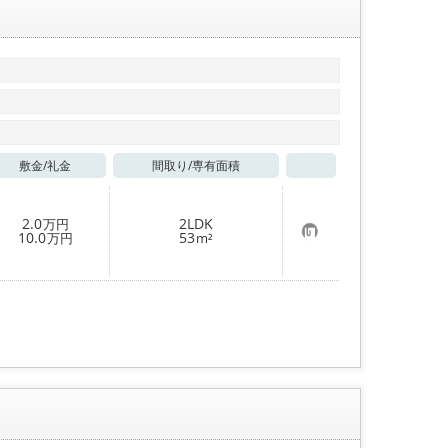
敷金/
礼金
間取り/
専有面積
お気に入り
2.0
2LDK
万円
お
10.0
53
万円
m²
気
に
入
り
登
録