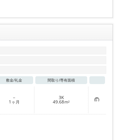
録
敷金/
礼金
間取り/
専有面積
お気に入り
－
3K
お
1
49.68
ヶ月
m²
気
に
入
り
登
録