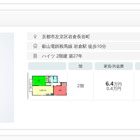
京都市左京区岩倉長谷町
叡山電鉄鞍馬線 岩倉駅 徒歩10分
ハイツ 2階建 築27年
階
家賃/
共益費
6.4
万円
2
階
0.4
万円