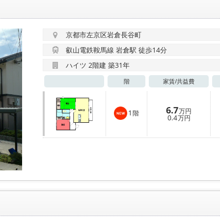
京都市左京区岩倉長谷町
叡山電鉄鞍馬線 岩倉駅 徒歩14分
ハイツ 2階建 築31年
階
家賃/
共益費
6.7
万円
1
階
0.4
万円