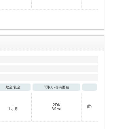
に
入
り
登
録
敷金/
礼金
間取り/
専有面積
お気に入り
－
2DK
お
1
36
ヶ月
m²
気
に
入
り
登