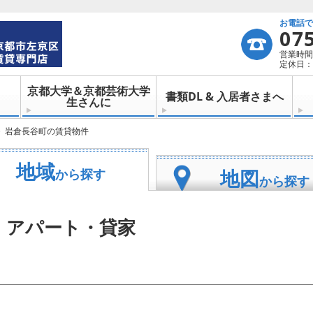
お電話
07
営業時間：
定休日：
京都大学＆京都芸術大学
書類DL & 入居者さまへ
生さんに
岩倉長谷町の賃貸物件
地域
地図
から探す
から探す
・アパート・貸家