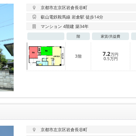
京都市左京区岩倉長谷町
叡山電鉄鞍馬線 岩倉駅 徒歩14分
マンション 4階建 築34年
階
家賃/
共益費
7.2
万円
3
階
0.5
万円
京都市左京区岩倉長谷町