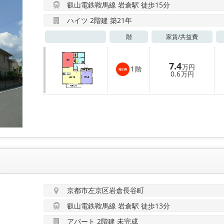
叡山電鉄鞍馬線 岩倉駅 徒歩15分
ハイツ 2階建 築21年
階
家賃/
共益費
7.4
万円
1
階
0.6
万円
京都市左京区岩倉長谷町
叡山電鉄鞍馬線 岩倉駅 徒歩13分
アパート 2階建 未完成