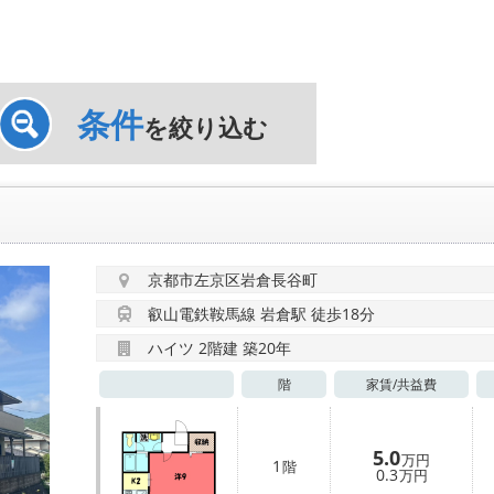
条件
を絞り込む
京都市左京区岩倉長谷町
叡山電鉄鞍馬線 岩倉駅 徒歩18分
ハイツ 2階建 築20年
階
家賃/
共益費
5.0
万円
1
階
0.3
万円