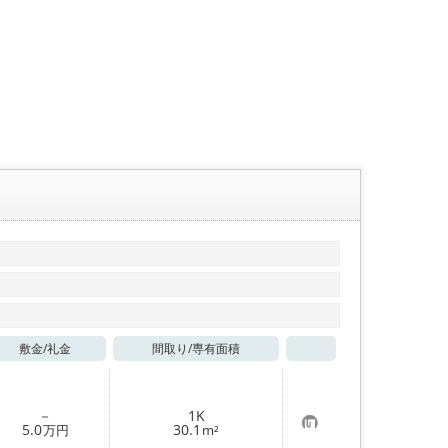
敷金/
礼金
間取り/
専有面積
お気に入り
－
1K
お
5.0
30.1
万円
m²
気