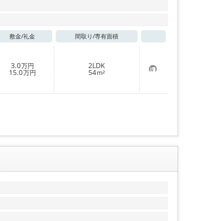
敷金/
礼金
間取り/
専有面積
お気に入り
3.0
2LDK
万円
お
15.0
54
万円
m²
気
に
入
り
登
録