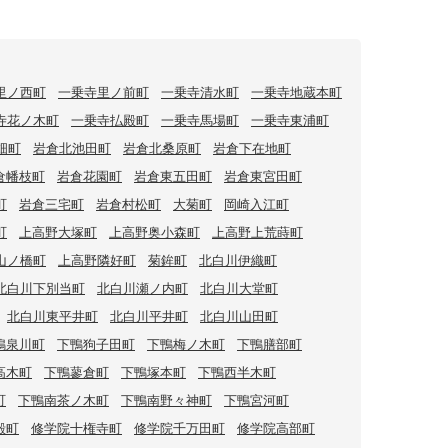
里ノ西町
一乗寺里ノ前町
一乗寺清水町
一乗寺地蔵本町
寺花ノ木町
一乗寺払殿町
一乗寺馬場町
一乗寺東浦町
畑町
岩倉北池田町
岩倉北桑原町
岩倉下在地町
倉幡枝町
岩倉花園町
岩倉東五田町
岩倉東宮田町
町
岩倉三宅町
岩倉村松町
大菊町
岡崎入江町
町
上高野大塚町
上高野奥小森町
上高野上荒蒔町
山ノ橋町
上高野隣好町
菊鉾町
北白川伊織町
北白川下別当町
北白川瀬ノ内町
北白川大堂町
北白川東平井町
北白川平井町
北白川山田町
鴨泉川町
下鴨狗子田町
下鴨梅ノ木町
下鴨膳部町
高木町
下鴨蓼倉町
下鴨塚本町
下鴨西半木町
町
下鴨南茶ノ木町
下鴨南野々神町
下鴨宮河町
殿町
修学院十権寺町
修学院千万田町
修学院高部町