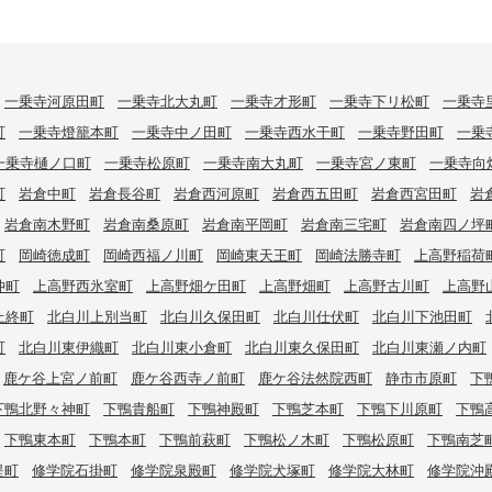
一乗寺河原田町
一乗寺北大丸町
一乗寺才形町
一乗寺下リ松町
一乗寺
町
一乗寺燈籠本町
一乗寺中ノ田町
一乗寺西水干町
一乗寺野田町
一乗
一乗寺樋ノ口町
一乗寺松原町
一乗寺南大丸町
一乗寺宮ノ東町
一乗寺向
町
岩倉中町
岩倉長谷町
岩倉西河原町
岩倉西五田町
岩倉西宮田町
岩
岩倉南木野町
岩倉南桑原町
岩倉南平岡町
岩倉南三宅町
岩倉南四ノ坪
町
岡崎徳成町
岡崎西福ノ川町
岡崎東天王町
岡崎法勝寺町
上高野稲荷
仲町
上高野西氷室町
上高野畑ケ田町
上高野畑町
上高野古川町
上高野
上終町
北白川上別当町
北白川久保田町
北白川仕伏町
北白川下池田町
町
北白川東伊織町
北白川東小倉町
北白川東久保田町
北白川東瀬ノ内町
鹿ケ谷上宮ノ前町
鹿ケ谷西寺ノ前町
鹿ケ谷法然院西町
静市市原町
下
下鴨北野々神町
下鴨貴船町
下鴨神殿町
下鴨芝本町
下鴨下川原町
下鴨
下鴨東本町
下鴨本町
下鴨前萩町
下鴨松ノ木町
下鴨松原町
下鴨南芝
堤町
修学院石掛町
修学院泉殿町
修学院犬塚町
修学院大林町
修学院沖