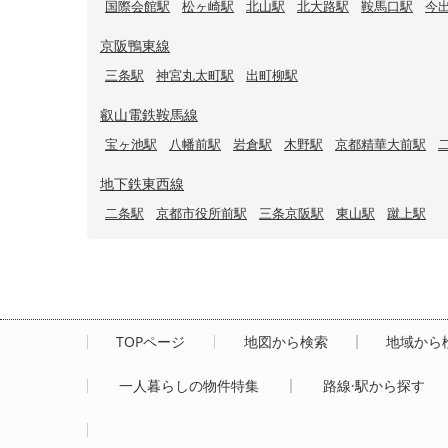
国際会館駅
松ヶ崎駅
北山駅
北大路駅
鞍馬口駅
今
京阪鴨東線
三条駅
神宮丸太町駅
出町柳駅
叡山電鉄鞍馬線
宝ヶ池駅
八幡前駅
岩倉駅
木野駅
京都精華大前駅
地下鉄東西線
二条駅
京都市役所前駅
三条京阪駅
東山駅
蹴上駅
TOPページ
地図から検索
地域から
一人暮らしの物件特集
路線·駅から探す