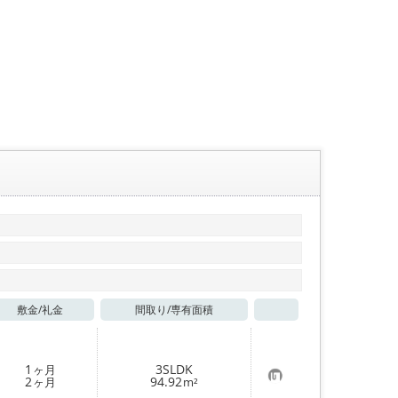
敷金/
礼金
間取り/
専有面積
お気に入り
1
3SLDK
ヶ月
お
2
94.92
ヶ月
m²
気