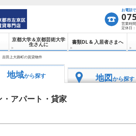
お電話
07
営業時間：
定休日：
京都大学＆京都芸術大学
書類DL & 入居者さまへ
生さんに
吉田上大路町の賃貸物件
地域
地図
から探す
から探す
ン・アパート・貸家