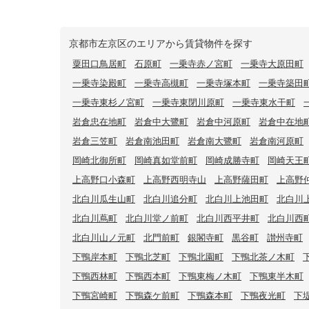
京都市左京区のエリアから賃貸物件を探す
粟田口鳥居町
石原町
一乗寺赤ノ宮町
一乗寺大原田町
一乗寺染殿町
一乗寺高槻町
一乗寺塚本町
一乗寺築田
一乗寺東杉ノ宮町
一乗寺東閉川原町
一乗寺東水干町
岩倉忠在地町
岩倉中大鷺町
岩倉中河原町
岩倉中在地
岩倉三笠町
岩倉南池田町
岩倉南大鷺町
岩倉南河原町
岡崎北御所町
岡崎真如堂前町
岡崎成勝寺町
岡崎天王
上高野口小森町
上高野西明寺山
上高野薩田町
上高野
北白川瓜生山町
北白川追分町
北白川上池田町
北白川
北白川蔦町
北白川堂ノ前町
北白川西平井町
北白川西
北白川山ノ元町
北門前町
銀閣寺町
黒谷町
讃州寺町
下鴨岸本町
下鴨北芝町
下鴨北園町
下鴨北茶ノ木町
下鴨西林町
下鴨西本町
下鴨東梅ノ木町
下鴨東半木町
下鴨宮崎町
下鴨森ケ前町
下鴨森本町
下鴨夜光町
下