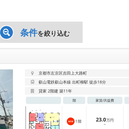
条件
を絞り込む
京都市左京区吉田上大路町
叡山電鉄叡山本線 出町柳駅 徒歩18分
貸家 2階建 築11年
階
家賃/
共益費
23.0
万円
1
階
－