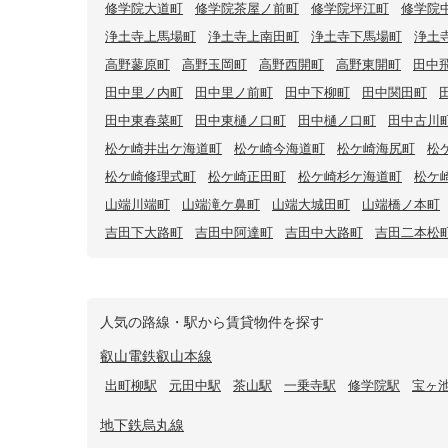
修学院大道町
修学院茶屋ノ前町
修学院坪江町
修学院
浄土寺上馬場町
浄土寺上南田町
浄土寺下馬場町
浄土
高野蓼原町
高野玉岡町
高野西開町
高野東開町
田中
田中里ノ内町
田中里ノ前町
田中下柳町
田中関田町
田中東春菜町
田中東樋ノ口町
田中樋ノ口町
田中古川
松ケ崎井出ケ海道町
松ケ崎今海道町
松ケ崎海尻町
松
松ケ崎修理式町
松ケ崎正田町
松ケ崎杉ケ海道町
松ケ
山端川端町
山端滝ケ鼻町
山端大城田町
山端橋ノ本町
吉田下大路町
吉田中阿達町
吉田中大路町
吉田二本松
人気の路線・駅から賃貸物件を探す
叡山電鉄叡山本線
出町柳駅
元田中駅
茶山駅
一乗寺駅
修学院駅
宝ヶ
地下鉄烏丸線