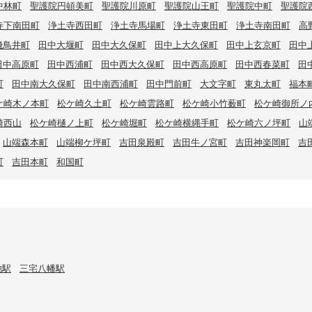
中林町
聖護院円頓美町
聖護院川原町
聖護院山王町
聖護院中町
聖護院
寺下南田町
浄土寺西田町
浄土寺馬場町
浄土寺東田町
浄土寺南田町
高
飛鳥井町
田中大堰町
田中大久保町
田中上大久保町
田中上玄京町
田中
田中高原町
田中西浦町
田中西大久保町
田中西高原町
田中西春菜町
田
町
田中南大久保町
田中南西浦町
田中門前町
大文字町
東丸太町
福本
ケ崎木ノ本町
松ケ崎久土町
松ケ崎雲路町
松ケ崎小竹薮町
松ケ崎御所ノ
崎西山
松ケ崎樋ノ上町
松ケ崎堀町
松ケ崎横縄手町
松ケ崎六ノ坪町
山
山端森本町
山端柳ケ坪町
吉田泉殿町
吉田牛ノ宮町
吉田神楽岡町
吉
町
吉田本町
和国町
池駅
三宅八幡駅