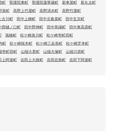
西町
聖護院東町
聖護院蓮華蔵町
新車屋町
新丸太町
野泉町
高野上竹屋町
高野清水町
高野竹屋町
上古川町
田中上柳町
田中北春菜町
田中玄京町
中西樋ノ口町
田中野神町
田中馬場町
田中東高原町
町
孫橋町
松ケ崎泉川町
松ケ崎壱町田町
内町
松ケ崎桜木町
松ケ崎三反長町
松ケ崎芝本町
端壱町田町
山端大君町
山端大塚町
山端川原町
田上阿達町
吉田上大路町
吉田近衛町
吉田下阿達町