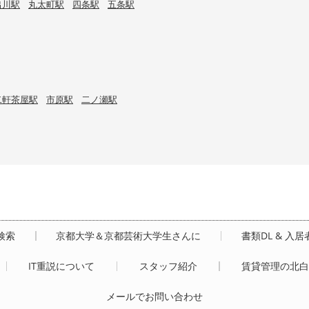
出川駅
丸太町駅
四条駅
五条駅
二軒茶屋駅
市原駅
二ノ瀬駅
検索
京都大学＆京都芸術大学生さんに
書類DL & 入
IT重説について
スタッフ紹介
賃貸管理の北
メールでお問い合わせ