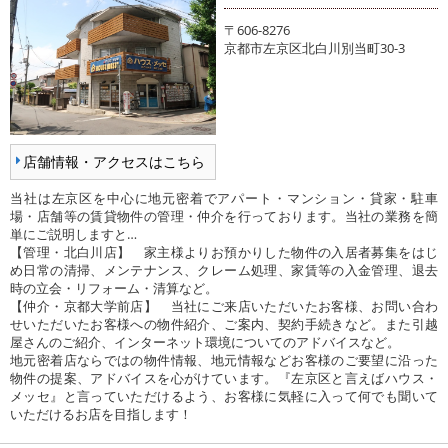
〒606-8276
京都市左京区北白川別当町30-3
店舗情報・アクセスはこちら
当社は左京区を中心に地元密着でアパート・マンション・貸家・駐車
場・店舗等の賃貸物件の管理・仲介を行っております。当社の業務を簡
単にご説明しますと…
【管理・北白川店】 家主様よりお預かりした物件の入居者募集をはじ
め日常の清掃、メンテナンス、クレーム処理、家賃等の入金管理、退去
時の立会・リフォーム・清算など。
【仲介・京都大学前店】 当社にご来店いただいたお客様、お問い合わ
せいただいたお客様への物件紹介、ご案内、契約手続きなど。また引越
屋さんのご紹介、インターネット環境についてのアドバイスなど。
地元密着店ならではの物件情報、地元情報などお客様のご要望に沿った
物件の提案、アドバイスを心がけています。『左京区と言えばハウス・
メッセ』と言っていただけるよう、お客様に気軽に入って何でも聞いて
いただけるお店を目指します！