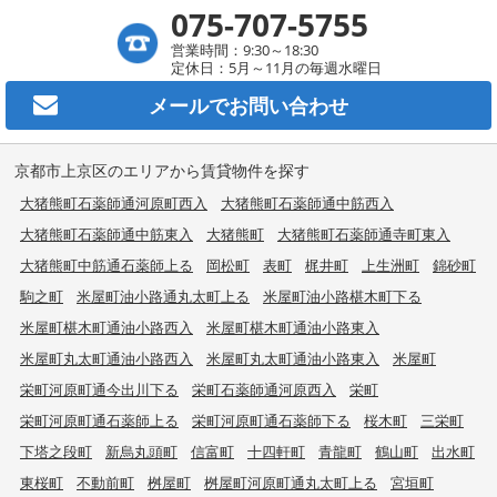
075-707-5755
営業時間：9:30～18:30
定休日：5月～11月の毎週水曜日
メールで
お問い合わせ
京都市上京区のエリアから賃貸物件を探す
大猪熊町石薬師通河原町西入
大猪熊町石薬師通中筋西入
大猪熊町石薬師通中筋東入
大猪熊町
大猪熊町石薬師通寺町東入
大猪熊町中筋通石薬師上る
岡松町
表町
梶井町
上生洲町
錦砂町
駒之町
米屋町油小路通丸太町上る
米屋町油小路椹木町下る
米屋町椹木町通油小路西入
米屋町椹木町通油小路東入
米屋町丸太町通油小路西入
米屋町丸太町通油小路東入
米屋町
栄町河原町通今出川下る
栄町石薬師通河原西入
栄町
栄町河原町通石薬師上る
栄町河原町通石薬師下る
桜木町
三栄町
下塔之段町
新烏丸頭町
信富町
十四軒町
青龍町
鶴山町
出水町
東桜町
不動前町
桝屋町
桝屋町河原町通丸太町上る
宮垣町