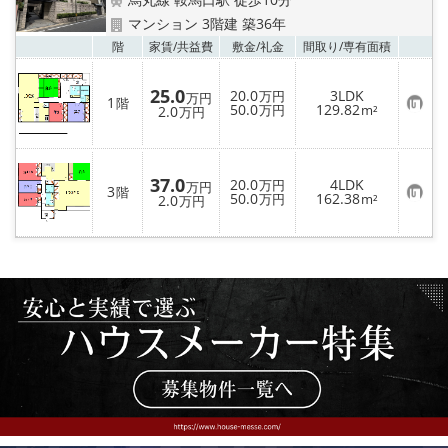
特選物件
マンション 3階建 築36年
お気
階
家賃/
共益費
敷金/
礼金
間取り/
専有面積
ハウスメーカー施工特集！
25.0
20.0
3LDK
万円
路線·駅から探す
万円
1
階
お
50.0
129.82
2.0
万円
m²
万円
気
に
IT重説について
入
り
登
37.0
20.0
4LDK
万円
万円
3
録
階
スタッフ紹介
お
50.0
162.38
2.0
万円
m²
万円
気
に
入
賃貸管理の北白川店
り
登
録
店舗情報·アクセス
会社概要
メールでお問い合わせ