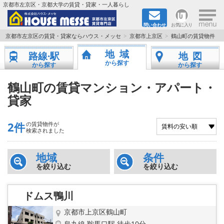
×
京都市左京区・京都大学の賃貸・貸家・一人暮らし
問い合わせ
お気に入り
TOPページ
京都市左京区の賃貸・貸家ならハウス・メッセ
京都市上京区
鶴山町の賃貸物件
地域
路線·駅
地図
地図から検索
から探す
から探す
から探す
地域から検索
鶴山町の賃貸マンション・アパート・
貸家
京都大学＆京都芸術大学生さんに
2件
の賃貸物件が
書類DL & 入居者さまへ
検索されました
家族で住むならマンション？賃家？
地域
条件
を絞り込む
を絞り込む
一人暮らしの物件特集
ドムス鴨川
ペット相談OKの賃貸！
京都市上京区鶴山町
烏丸線 鞍馬口駅 徒歩10分