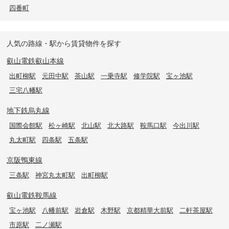
四番町
人気の路線・駅から賃貸物件を探す
叡山電鉄叡山本線
出町柳駅
元田中駅
茶山駅
一乗寺駅
修学院駅
宝ヶ池駅
三宅八幡駅
地下鉄烏丸線
国際会館駅
松ヶ崎駅
北山駅
北大路駅
鞍馬口駅
今出川駅
丸太町駅
四条駅
五条駅
京阪鴨東線
三条駅
神宮丸太町駅
出町柳駅
叡山電鉄鞍馬線
宝ヶ池駅
八幡前駅
岩倉駅
木野駅
京都精華大前駅
二軒茶屋駅
市原駅
二ノ瀬駅