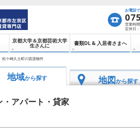
お電話
07
営業時間：
定休日：
京都大学＆京都芸術大学
書類DL & 入居者さまへ
生さんに
松ケ崎久土町の賃貸物件
地域
地図
から探す
から探す
ン・アパート・貸家