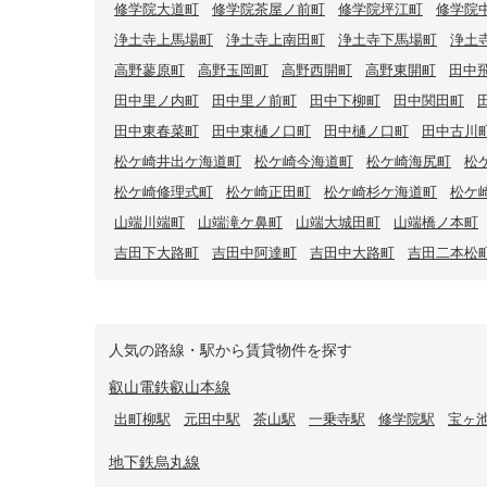
修学院大道町
修学院茶屋ノ前町
修学院坪江町
修学院
浄土寺上馬場町
浄土寺上南田町
浄土寺下馬場町
浄土
高野蓼原町
高野玉岡町
高野西開町
高野東開町
田中
田中里ノ内町
田中里ノ前町
田中下柳町
田中関田町
田中東春菜町
田中東樋ノ口町
田中樋ノ口町
田中古川
松ケ崎井出ケ海道町
松ケ崎今海道町
松ケ崎海尻町
松
松ケ崎修理式町
松ケ崎正田町
松ケ崎杉ケ海道町
松ケ
山端川端町
山端滝ケ鼻町
山端大城田町
山端橋ノ本町
吉田下大路町
吉田中阿達町
吉田中大路町
吉田二本松
人気の路線・駅から賃貸物件を探す
叡山電鉄叡山本線
出町柳駅
元田中駅
茶山駅
一乗寺駅
修学院駅
宝ヶ
地下鉄烏丸線