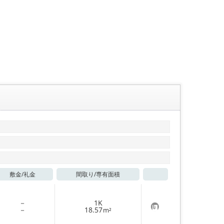
敷金/
礼金
間取り/
専有面積
お気に入り
－
1K
お
－
18.57
m²
気
に