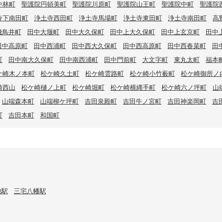
中林町
聖護院円頓美町
聖護院川原町
聖護院山王町
聖護院中町
聖護院
寺下南田町
浄土寺西田町
浄土寺馬場町
浄土寺東田町
浄土寺南田町
高
飛鳥井町
田中大堰町
田中大久保町
田中上大久保町
田中上玄京町
田中
田中高原町
田中西浦町
田中西大久保町
田中西高原町
田中西春菜町
田
町
田中南大久保町
田中南西浦町
田中門前町
大文字町
東丸太町
福本
ケ崎木ノ本町
松ケ崎久土町
松ケ崎雲路町
松ケ崎小竹薮町
松ケ崎御所ノ
崎西山
松ケ崎樋ノ上町
松ケ崎堀町
松ケ崎横縄手町
松ケ崎六ノ坪町
山
山端森本町
山端柳ケ坪町
吉田泉殿町
吉田牛ノ宮町
吉田神楽岡町
吉
町
吉田本町
和国町
池駅
三宅八幡駅