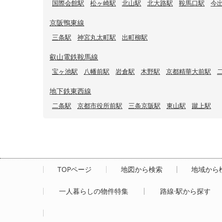
国際会館駅
松ヶ崎駅
北山駅
北大路駅
鞍馬口駅
今
京阪鴨東線
三条駅
神宮丸太町駅
出町柳駅
叡山電鉄鞍馬線
宝ヶ池駅
八幡前駅
岩倉駅
木野駅
京都精華大前駅
地下鉄東西線
二条駅
京都市役所前駅
三条京阪駅
東山駅
蹴上駅
TOPページ
地図から検索
地域から
一人暮らしの物件特集
路線·駅から探す