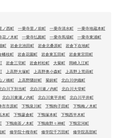
里ノ西町
一乗寺里ノ前町
一乗寺清水町
一乗寺地蔵本町
寺花ノ木町
一乗寺払殿町
一乗寺馬場町
一乗寺東浦町
畑町
岩倉北池田町
岩倉北桑原町
岩倉下在地町
倉幡枝町
岩倉花園町
岩倉東五田町
岩倉東宮田町
町
岩倉三宅町
岩倉村松町
大菊町
岡崎入江町
町
上高野大塚町
上高野奥小森町
上高野上荒蒔町
山ノ橋町
上高野隣好町
菊鉾町
北白川伊織町
北白川下別当町
北白川瀬ノ内町
北白川大堂町
北白川東瀬ノ内町
北白川東平井町
北白川平井町
静市市原町
下鴨泉川町
下鴨狗子田町
下鴨梅ノ木町
高木町
下鴨蓼倉町
下鴨塚本町
下鴨西半木町
町
下鴨南茶ノ木町
下鴨南野々神町
下鴨宮河町
殿町
修学院十権寺町
修学院千万田町
修学院高部町