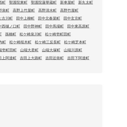
西町
聖護院東町
聖護院蓮華蔵町
新車屋町
新丸太町
野泉町
高野上竹屋町
高野清水町
高野竹屋町
上古川町
田中上柳町
田中北春菜町
田中玄京町
中西樋ノ口町
田中野神町
田中馬場町
田中東高原町
町
孫橋町
松ケ崎泉川町
松ケ崎壱町田町
内町
松ケ崎桜木町
松ケ崎三反長町
松ケ崎芝本町
端壱町田町
山端大君町
山端大塚町
山端川原町
田上阿達町
吉田上大路町
吉田近衛町
吉田下阿達町