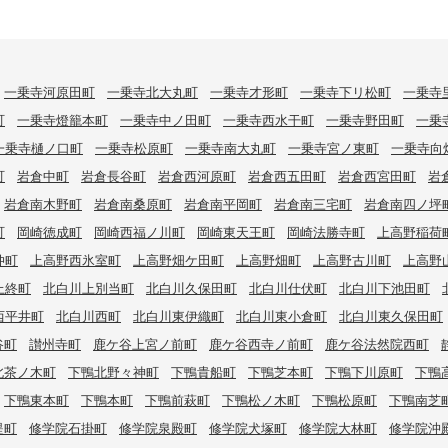
一乗寺河原田町
一乗寺北大丸町
一乗寺才形町
一乗寺下リ松町
一乗寺
町
一乗寺燈籠本町
一乗寺中ノ田町
一乗寺西水干町
一乗寺野田町
一乗
一乗寺樋ノ口町
一乗寺松原町
一乗寺南大丸町
一乗寺宮ノ東町
一乗寺向
町
岩倉中町
岩倉長谷町
岩倉西河原町
岩倉西五田町
岩倉西宮田町
岩
岩倉南木野町
岩倉南桑原町
岩倉南平岡町
岩倉南三宅町
岩倉南四ノ坪
町
岡崎徳成町
岡崎西福ノ川町
岡崎東天王町
岡崎法勝寺町
上高野稲荷
仲町
上高野西氷室町
上高野畑ケ田町
上高野畑町
上高野古川町
上高野
上終町
北白川上別当町
北白川久保田町
北白川仕伏町
北白川下池田町
西平井町
北白川西町
北白川東伊織町
北白川東小倉町
北白川東久保田町
谷町
讃州寺町
鹿ケ谷上宮ノ前町
鹿ケ谷西寺ノ前町
鹿ケ谷法然院西町
北茶ノ木町
下鴨北野々神町
下鴨貴船町
下鴨芝本町
下鴨下川原町
下鴨
下鴨東本町
下鴨本町
下鴨前萩町
下鴨松ノ木町
下鴨松原町
下鴨南芝
堤町
修学院石掛町
修学院泉殿町
修学院犬塚町
修学院大林町
修学院沖