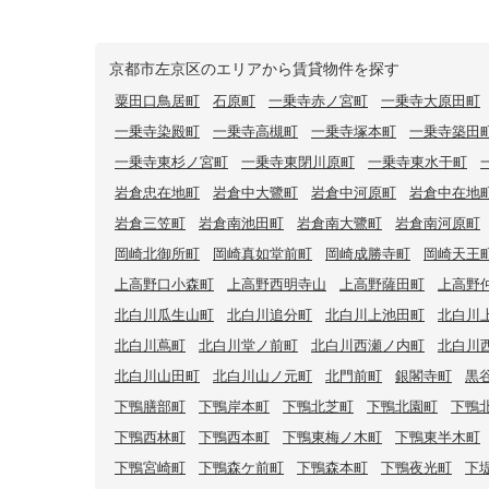
京都市左京区のエリアから賃貸物件を探す
粟田口鳥居町
石原町
一乗寺赤ノ宮町
一乗寺大原田町
一乗寺染殿町
一乗寺高槻町
一乗寺塚本町
一乗寺築田
一乗寺東杉ノ宮町
一乗寺東閉川原町
一乗寺東水干町
岩倉忠在地町
岩倉中大鷺町
岩倉中河原町
岩倉中在地
岩倉三笠町
岩倉南池田町
岩倉南大鷺町
岩倉南河原町
岡崎北御所町
岡崎真如堂前町
岡崎成勝寺町
岡崎天王
上高野口小森町
上高野西明寺山
上高野薩田町
上高野
北白川瓜生山町
北白川追分町
北白川上池田町
北白川
北白川蔦町
北白川堂ノ前町
北白川西瀬ノ内町
北白川
北白川山田町
北白川山ノ元町
北門前町
銀閣寺町
黒
下鴨膳部町
下鴨岸本町
下鴨北芝町
下鴨北園町
下鴨
下鴨西林町
下鴨西本町
下鴨東梅ノ木町
下鴨東半木町
下鴨宮崎町
下鴨森ケ前町
下鴨森本町
下鴨夜光町
下