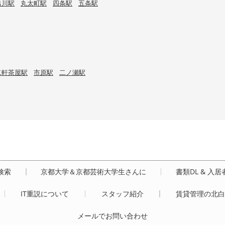
出川駅
丸太町駅
四条駅
五条駅
二軒茶屋駅
市原駅
二ノ瀬駅
検索
京都大学＆京都芸術大学生さんに
書類DL & 入
IT重説について
スタッフ紹介
賃貸管理の北
メールでお問い合わせ