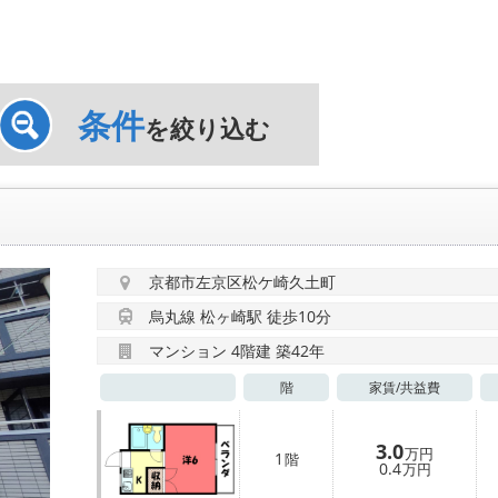
条件
を絞り込む
京都市左京区松ケ崎久土町
烏丸線 松ヶ崎駅 徒歩10分
マンション 4階建 築42年
階
家賃/
共益費
3.0
万円
1
階
0.4
万円