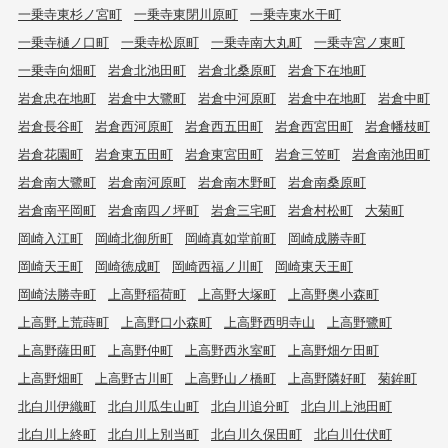
一乗寺東杉ノ宮町
一乗寺東閉川原町
一乗寺東水干町
一乗寺樋ノ口町
一乗寺松原町
一乗寺南大丸町
一乗寺宮ノ東町
一乗寺向畑町
岩倉北池田町
岩倉北桑原町
岩倉下在地町
岩倉忠在地町
岩倉中大鷺町
岩倉中河原町
岩倉中在地町
岩倉中町
岩倉長谷町
岩倉西河原町
岩倉西五田町
岩倉西宮田町
岩倉幡枝町
岩倉花園町
岩倉東五田町
岩倉東宮田町
岩倉三笠町
岩倉南池田町
岩倉南大鷺町
岩倉南河原町
岩倉南木野町
岩倉南桑原町
岩倉南平岡町
岩倉南四ノ坪町
岩倉三宅町
岩倉村松町
大菊町
岡崎入江町
岡崎北御所町
岡崎真如堂前町
岡崎成勝寺町
岡崎天王町
岡崎徳成町
岡崎西福ノ川町
岡崎東天王町
岡崎法勝寺町
上高野稲荷町
上高野大塚町
上高野奥小森町
上高野上荒蒔町
上高野口小森町
上高野西明寺山
上高野鷺町
上高野薩田町
上高野仲町
上高野西氷室町
上高野畑ケ田町
上高野畑町
上高野古川町
上高野山ノ橋町
上高野隣好町
菊鉾町
北白川伊織町
北白川瓜生山町
北白川追分町
北白川上池田町
北白川上終町
北白川上別当町
北白川久保田町
北白川仕伏町