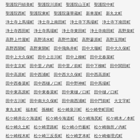
聖護院円頓美町
聖護院川原町
聖護院山王町
聖護院中町
聖護院西町
聖護院東町
聖護院蓮華蔵町
新車屋町
新丸太町
浄土寺上馬場町
浄土寺上南田町
浄土寺下馬場町
浄土寺下南田町
浄土寺西田町
浄土寺馬場町
浄土寺東田町
浄土寺南田町
高野泉町
高野上竹屋町
高野清水町
高野竹屋町
高野蓼原町
高野玉岡町
高野西開町
高野東開町
田中飛鳥井町
田中大堰町
田中大久保町
田中上大久保町
田中上古川町
田中上柳町
田中北春菜町
田中玄京町
田中里ノ内町
田中里ノ前町
田中下柳町
田中関田町
田中高原町
田中西浦町
田中西大久保町
田中西高原町
田中西春菜町
田中西樋ノ口町
田中野神町
田中馬場町
田中東高原町
田中東春菜町
田中東樋ノ口町
田中樋ノ口町
田中古川町
田中南大久保町
田中南西浦町
田中門前町
大文字町
東丸太町
福本町
孫橋町
松ケ崎泉川町
松ケ崎壱町田町
松ケ崎井出ケ海道町
松ケ崎今海道町
松ケ崎海尻町
松ケ崎木ノ本町
松ケ崎久土町
松ケ崎雲路町
松ケ崎小竹薮町
松ケ崎御所ノ内町
松ケ崎桜木町
松ケ崎三反長町
松ケ崎芝本町
松ケ崎修理式町