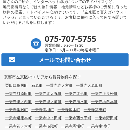
屋さんのご紹介、インターネット環境についてのアドバイスなど。
地元密着店ならではの物件情報、地元情報などお客様のご要望に沿った
物件の提案、アドバイスを心がけています。『左京区と言えばハウス・
メッセ』と言っていただけるよう、お客様に気軽に入って何でも聞いて
いただけるお店を目指します！
075-707-5755
営業時間：9:30～18:30
定休日：5月～11月の毎週水曜日
メールで
お問い合わせ
京都市左京区のエリアから賃貸物件を探す
粟田口鳥居町
石原町
一乗寺赤ノ宮町
一乗寺大原田町
一乗寺河原田町
一乗寺北大丸町
一乗寺才形町
一乗寺下リ松町
一乗寺里ノ西町
一乗寺里ノ前町
一乗寺清水町
一乗寺地蔵本町
一乗寺染殿町
一乗寺高槻町
一乗寺塚本町
一乗寺築田町
一乗寺燈籠本町
一乗寺中ノ田町
一乗寺西水干町
一乗寺野田町
一乗寺花ノ木町
一乗寺払殿町
一乗寺馬場町
一乗寺東浦町