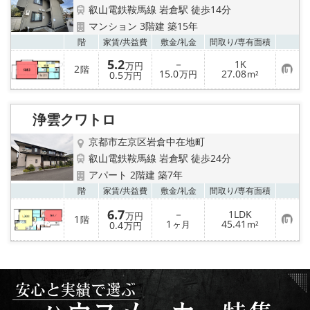
特選物件
叡山電鉄鞍馬線 岩倉駅 徒歩14分
マンション 3階建 築15年
ハウスメーカー施工特集！
お気
階
家賃/
共益費
敷金/
礼金
間取り/
専有面積
5.2
－
1K
万円
路線·駅から探す
2
階
お
15.0
27.08
0.5
万円
m²
万円
気
に
IT重説について
入
り
浄雲クワトロ
登
録
スタッフ紹介
京都市左京区岩倉中在地町
叡山電鉄鞍馬線 岩倉駅 徒歩24分
賃貸管理の北白川店
アパート 2階建 築7年
お気
階
家賃/
共益費
敷金/
礼金
間取り/
専有面積
店舗情報·アクセス
6.7
－
1LDK
万円
1
階
お
1
45.41
0.4
ヶ月
m²
万円
気
会社概要
に
入
り
メールでお問い合わせ
登
録