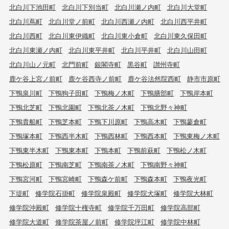
北白川下池田町
北白川下別当町
北白川瀬ノ内町
北白川大堂町
北白川蔦町
北白川堂ノ前町
北白川西瀬ノ内町
北白川西平井町
北白川西町
北白川東伊織町
北白川東小倉町
北白川東久保田町
北白川東瀬ノ内町
北白川東平井町
北白川平井町
北白川山田町
北白川山ノ元町
北門前町
銀閣寺町
黒谷町
讃州寺町
鹿ケ谷上宮ノ前町
鹿ケ谷西寺ノ前町
鹿ケ谷法然院西町
静市市原町
下鴨泉川町
下鴨狗子田町
下鴨梅ノ木町
下鴨膳部町
下鴨岸本町
下鴨北芝町
下鴨北園町
下鴨北茶ノ木町
下鴨北野々神町
下鴨貴船町
下鴨芝本町
下鴨下川原町
下鴨高木町
下鴨蓼倉町
下鴨塚本町
下鴨西半木町
下鴨西林町
下鴨西本町
下鴨東梅ノ木町
下鴨東半木町
下鴨東本町
下鴨本町
下鴨前萩町
下鴨松ノ木町
下鴨松原町
下鴨南芝町
下鴨南茶ノ木町
下鴨南野々神町
下鴨宮河町
下鴨宮崎町
下鴨森ケ前町
下鴨森本町
下鴨夜光町
下堤町
修学院石掛町
修学院泉殿町
修学院犬塚町
修学院大林町
修学院沖殿町
修学院十権寺町
修学院千万田町
修学院高部町
修学院大道町
修学院茶屋ノ前町
修学院坪江町
修学院中林町