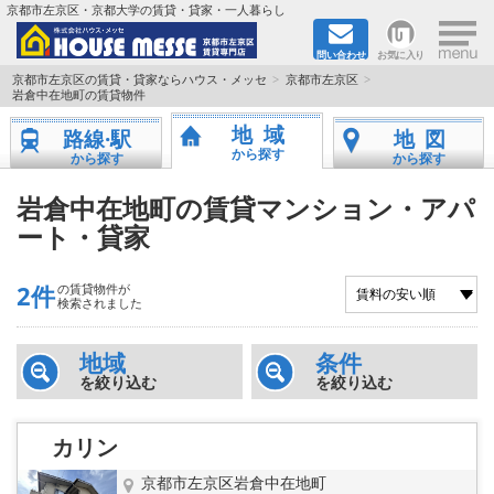
×
京都市左京区・京都大学の賃貸・貸家・一人暮らし
問い合わせ
お気に入り
TOPページ
京都市左京区の賃貸・貸家ならハウス・メッセ
京都市左京区
岩倉中在地町の賃貸物件
地図から検索
地域
路線·駅
地図
から探す
から探す
から探す
地域から検索
岩倉中在地町の賃貸マンション・アパ
ート・貸家
京都大学＆京都芸術大学生さんに
書類DL & 入居者さまへ
2件
の賃貸物件が
検索されました
家族で住むならマンション？賃家？
地域
条件
を絞り込む
を絞り込む
一人暮らしの物件特集
カリン
ペット相談OKの賃貸！
京都市左京区岩倉中在地町