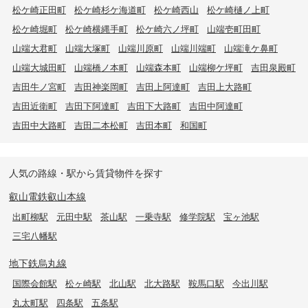
松ケ崎正田町
松ケ崎杉ケ海道町
松ケ崎西山
松ケ崎樋ノ上町
松ケ崎堀町
松ケ崎横縄手町
松ケ崎六ノ坪町
山端壱町田町
山端大君町
山端大塚町
山端川原町
山端川端町
山端滝ケ鼻町
山端大城田町
山端橋ノ本町
山端森本町
山端柳ケ坪町
吉田泉殿町
吉田牛ノ宮町
吉田神楽岡町
吉田上阿達町
吉田上大路町
吉田近衛町
吉田下阿達町
吉田下大路町
吉田中阿達町
吉田中大路町
吉田二本松町
吉田本町
和国町
人気の路線・駅から賃貸物件を探す
叡山電鉄叡山本線
出町柳駅
元田中駅
茶山駅
一乗寺駅
修学院駅
宝ヶ池駅
三宅八幡駅
地下鉄烏丸線
国際会館駅
松ヶ崎駅
北山駅
北大路駅
鞍馬口駅
今出川駅
丸太町駅
四条駅
五条駅