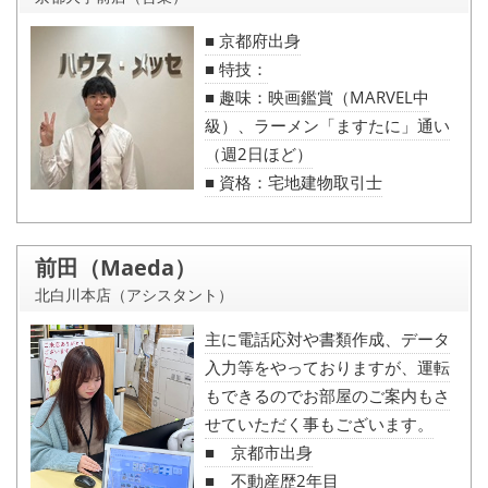
■ 京都府出身
■ 特技：
■ 趣味：映画鑑賞（MARVEL中
級）、ラーメン「ますたに」通い
（週2日ほど）
■ 資格：宅地建物取引士
前田（Maeda）
北白川本店（アシスタント）
主に電話応対や書類作成、データ
入力等をやっておりますが、運転
もできるのでお部屋のご案内もさ
せていただく事もございます。
■ 京都市出身
■ 不動産歴2年目