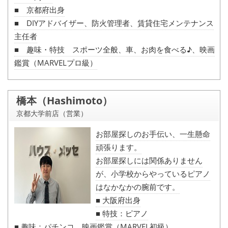
特選物件
■ 京都府出身
■ DIYアドバイザー、防火管理者、賃貸住宅メンテナンス
ハウスメーカー施工特集！
主任者
■ 趣味・特技 スポーツ全般、車、お肉を食べる♪、映画
路線·駅から探す
鑑賞（MARVELプロ級）
IT重説について
橋本（Hashimoto）
スタッフ紹介
京都大学前店（営業）
賃貸管理の北白川店
お部屋探しのお手伝い、一生懸命
頑張ります。
店舗情報·アクセス
お部屋探しには関係ありません
会社概要
が、小学校からやっているピアノ
はなかなかの腕前です。
メールでお問い合わせ
■ 大阪府出身
■ 特技：ピアノ
■ 趣味：パチンコ、映画鑑賞（MARVEL初級）