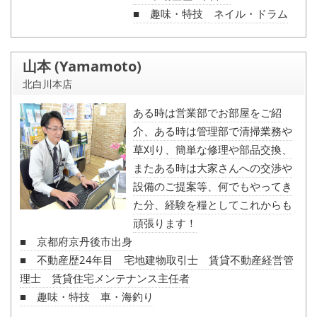
■ 趣味・特技 ネイル・ドラム
山本 (Yamamoto)
北白川本店
ある時は営業部でお部屋をご紹
介、ある時は管理部で清掃業務や
草刈り、簡単な修理や部品交換、
またある時は大家さんへの交渉や
設備のご提案等、何でもやってき
た分、経験を糧としてこれからも
頑張ります！
■ 京都府京丹後市出身
■ 不動産歴24年目 宅地建物取引士 賃貸不動産経営管
理士 賃貸住宅メンテナンス主任者
■ 趣味・特技 車・海釣り