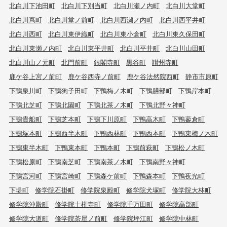
北白川下池田町
北白川下別当町
北白川瀬ノ内町
北白川大堂町
北白川蔦町
北白川堂ノ前町
北白川西瀬ノ内町
北白川西平井町
北白川西町
北白川東伊織町
北白川東小倉町
北白川東久保田町
北白川東瀬ノ内町
北白川東平井町
北白川平井町
北白川山田町
北白川山ノ元町
北門前町
銀閣寺町
黒谷町
讃州寺町
鹿ケ谷上宮ノ前町
鹿ケ谷西寺ノ前町
鹿ケ谷法然院西町
静市市原町
下鴨泉川町
下鴨狗子田町
下鴨梅ノ木町
下鴨膳部町
下鴨岸本町
下鴨北芝町
下鴨北園町
下鴨北茶ノ木町
下鴨北野々神町
下鴨貴船町
下鴨芝本町
下鴨下川原町
下鴨高木町
下鴨蓼倉町
下鴨塚本町
下鴨西半木町
下鴨西林町
下鴨西本町
下鴨東梅ノ木町
下鴨東半木町
下鴨東本町
下鴨本町
下鴨前萩町
下鴨松ノ木町
下鴨松原町
下鴨南芝町
下鴨南茶ノ木町
下鴨南野々神町
下鴨宮河町
下鴨宮崎町
下鴨森ケ前町
下鴨森本町
下鴨夜光町
下堤町
修学院石掛町
修学院泉殿町
修学院犬塚町
修学院大林町
修学院沖殿町
修学院十権寺町
修学院千万田町
修学院高部町
修学院大道町
修学院茶屋ノ前町
修学院坪江町
修学院中林町