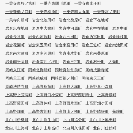
一乗寺東杉ノ宮町
一乗寺東閉川原町
一乗寺東水干町
一乗寺樋ノ口町
一乗寺松原町
一乗寺南大丸町
一乗寺宮ノ東町
一乗寺向畑町
岩倉北池田町
岩倉北桑原町
岩倉下在地町
岩倉忠在地町
岩倉中大鷺町
岩倉中河原町
岩倉中在地町
岩倉中町
岩倉長谷町
岩倉西河原町
岩倉西五田町
岩倉西宮田町
岩倉幡枝町
岩倉花園町
岩倉東五田町
岩倉東宮田町
岩倉三笠町
岩倉南池田町
岩倉南大鷺町
岩倉南河原町
岩倉南木野町
岩倉南桑原町
岩倉南平岡町
岩倉南四ノ坪町
岩倉三宅町
岩倉村松町
大菊町
岡崎入江町
岡崎北御所町
岡崎真如堂前町
岡崎成勝寺町
岡崎天王町
岡崎徳成町
岡崎西福ノ川町
岡崎東天王町
岡崎法勝寺町
上高野稲荷町
上高野大塚町
上高野奥小森町
上高野上荒蒔町
上高野口小森町
上高野西明寺山
上高野鷺町
上高野薩田町
上高野仲町
上高野西氷室町
上高野畑ケ田町
上高野畑町
上高野古川町
上高野山ノ橋町
上高野隣好町
菊鉾町
北白川伊織町
北白川瓜生山町
北白川追分町
北白川上池田町
北白川上終町
北白川上別当町
北白川久保田町
北白川仕伏町