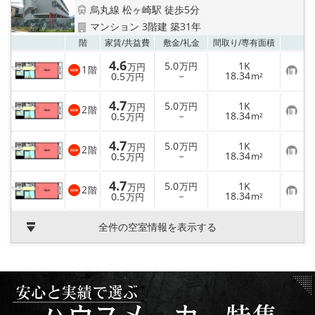
特選物件
烏丸線 松ヶ崎駅 徒歩5分
マンション 3階建 築31年
ハウスメーカー施工特集！
お気
階
家賃/
共益費
敷金/
礼金
間取り/
専有面積
4.6
5.0
1K
万円
万円
1
路線·駅から探す
階
お
－
18.34
0.5
m²
万円
気
に
IT重説について
4.7
入
5.0
1K
万円
万円
2
階
り
お
－
18.34
0.5
m²
万円
登
気
録
に
スタッフ紹介
4.7
入
5.0
1K
万円
万円
2
階
り
お
－
18.34
0.5
m²
万円
登
気
賃貸管理の北白川店
録
に
4.7
入
5.0
1K
万円
万円
2
階
り
お
－
18.34
0.5
m²
万円
登
店舗情報·アクセス
気
録
に
入
全件の空室情報を表示する
り
会社概要
登
録
メールでお問い合わせ