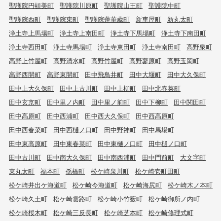
聖護院円頓美町
聖護院川原町
聖護院山王町
聖護院中町
聖護院西町
聖護院東町
聖護院蓮華蔵町
新車屋町
新丸太町
浄土寺上馬場町
浄土寺上南田町
浄土寺下馬場町
浄土寺下南田町
浄土寺西田町
浄土寺馬場町
浄土寺東田町
浄土寺南田町
高野泉町
高野上竹屋町
高野清水町
高野竹屋町
高野蓼原町
高野玉岡町
高野西開町
高野東開町
田中飛鳥井町
田中大堰町
田中大久保町
田中上大久保町
田中上古川町
田中上柳町
田中北春菜町
田中玄京町
田中里ノ内町
田中里ノ前町
田中下柳町
田中関田町
田中高原町
田中西浦町
田中西大久保町
田中西高原町
田中西春菜町
田中西樋ノ口町
田中野神町
田中馬場町
田中東高原町
田中東春菜町
田中東樋ノ口町
田中樋ノ口町
田中古川町
田中南大久保町
田中南西浦町
田中門前町
大文字町
東丸太町
福本町
孫橋町
松ケ崎泉川町
松ケ崎壱町田町
松ケ崎井出ケ海道町
松ケ崎今海道町
松ケ崎海尻町
松ケ崎木ノ本町
松ケ崎久土町
松ケ崎雲路町
松ケ崎小竹薮町
松ケ崎御所ノ内町
松ケ崎桜木町
松ケ崎三反長町
松ケ崎芝本町
松ケ崎修理式町