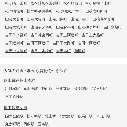
松ケ崎正田町
松ケ崎杉ケ海道町
松ケ崎西山
松ケ崎樋ノ上町
松ケ崎堀町
松ケ崎横縄手町
松ケ崎六ノ坪町
山端壱町田町
山端大君町
山端大塚町
山端川原町
山端川端町
山端滝ケ鼻町
山端大城田町
山端橋ノ本町
山端森本町
山端柳ケ坪町
吉田泉殿町
吉田牛ノ宮町
吉田神楽岡町
吉田上阿達町
吉田上大路町
吉田近衛町
吉田下阿達町
吉田下大路町
吉田中阿達町
吉田中大路町
吉田二本松町
吉田本町
和国町
人気の路線・駅から賃貸物件を探す
叡山電鉄叡山本線
出町柳駅
元田中駅
茶山駅
一乗寺駅
修学院駅
宝ヶ池駅
三宅八幡駅
地下鉄烏丸線
国際会館駅
松ヶ崎駅
北山駅
北大路駅
鞍馬口駅
今出川駅
丸太町駅
四条駅
五条駅