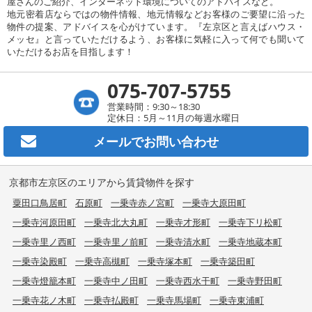
屋さんのご紹介、インターネット環境についてのアドバイスなど。
地元密着店ならではの物件情報、地元情報などお客様のご要望に沿った
物件の提案、アドバイスを心がけています。『左京区と言えばハウス・
メッセ』と言っていただけるよう、お客様に気軽に入って何でも聞いて
いただけるお店を目指します！
075-707-5755
営業時間：9:30～18:30
定休日：5月～11月の毎週水曜日
メールで
お問い合わせ
京都市左京区のエリアから賃貸物件を探す
粟田口鳥居町
石原町
一乗寺赤ノ宮町
一乗寺大原田町
一乗寺河原田町
一乗寺北大丸町
一乗寺才形町
一乗寺下リ松町
一乗寺里ノ西町
一乗寺里ノ前町
一乗寺清水町
一乗寺地蔵本町
一乗寺染殿町
一乗寺高槻町
一乗寺塚本町
一乗寺築田町
一乗寺燈籠本町
一乗寺中ノ田町
一乗寺西水干町
一乗寺野田町
一乗寺花ノ木町
一乗寺払殿町
一乗寺馬場町
一乗寺東浦町