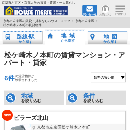
×
京都市左京区・京都大学の賃貸・貸家・一人暮らし
問い合わせ
お気に入り
TOPページ
京都市左京区の賃貸・貸家ならハウス・メッセ
京都市左京区
松ケ崎木ノ本町の賃貸物件
地図から検索
地域
路線·駅
地図
から探す
から探す
から探す
地域から検索
松ケ崎木ノ本町の賃貸マンション・ア
パート・貸家
京都大学＆京都芸術大学生さんに
書類DL & 入居者さまへ
6件
の賃貸物件が
検索されました
家族で住むならマンション？賃家？
地域
条件
を絞り込む
を絞り込む
一人暮らしの物件特集
ピラーズ北山
ペット相談OKの賃貸！
京都市左京区松ケ崎木ノ本町