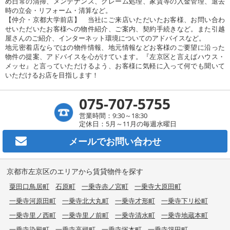
め日常の清掃、メンテナンス、クレーム処理、家賃等の入金管理、退去
時の立会・リフォーム・清算など。
【仲介・京都大学前店】 当社にご来店いただいたお客様、お問い合わ
せいただいたお客様への物件紹介、ご案内、契約手続きなど。また引越
屋さんのご紹介、インターネット環境についてのアドバイスなど。
地元密着店ならではの物件情報、地元情報などお客様のご要望に沿った
物件の提案、アドバイスを心がけています。『左京区と言えばハウス・
メッセ』と言っていただけるよう、お客様に気軽に入って何でも聞いて
いただけるお店を目指します！
075-707-5755
営業時間：9:30～18:30
定休日：5月～11月の毎週水曜日
メールで
お問い合わせ
京都市左京区のエリアから賃貸物件を探す
粟田口鳥居町
石原町
一乗寺赤ノ宮町
一乗寺大原田町
一乗寺河原田町
一乗寺北大丸町
一乗寺才形町
一乗寺下リ松町
一乗寺里ノ西町
一乗寺里ノ前町
一乗寺清水町
一乗寺地蔵本町
一乗寺染殿町
一乗寺高槻町
一乗寺塚本町
一乗寺築田町