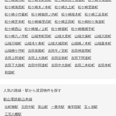
松ケ崎海尻町
松ケ崎木ノ本町
松ケ崎久土町
松ケ崎雲路町
松ケ崎小竹薮町
松ケ崎御所ノ内町
松ケ崎桜木町
松ケ崎三反長町
松ケ崎芝本町
松ケ崎修理式町
松ケ崎正田町
松ケ崎杉ケ海道町
松ケ崎西山
松ケ崎樋ノ上町
松ケ崎堀町
松ケ崎横縄手町
松ケ崎六ノ坪町
山端壱町田町
山端大君町
山端大塚町
山端川原町
山端川端町
山端滝ケ鼻町
山端大城田町
山端橋ノ本町
山端森本町
山端柳ケ坪町
吉田泉殿町
吉田牛ノ宮町
吉田神楽岡町
吉田上阿達町
吉田上大路町
吉田近衛町
吉田下阿達町
吉田下大路町
吉田中阿達町
吉田中大路町
吉田二本松町
吉田本町
和国町
人気の路線・駅から賃貸物件を探す
叡山電鉄叡山本線
出町柳駅
元田中駅
茶山駅
一乗寺駅
修学院駅
宝ヶ池駅
三宅八幡駅