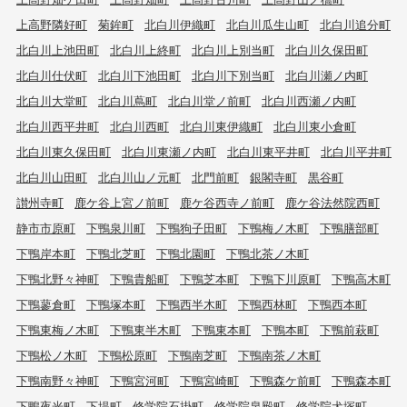
上高野隣好町
菊鉾町
北白川伊織町
北白川瓜生山町
北白川追分町
北白川上池田町
北白川上終町
北白川上別当町
北白川久保田町
北白川仕伏町
北白川下池田町
北白川下別当町
北白川瀬ノ内町
北白川大堂町
北白川蔦町
北白川堂ノ前町
北白川西瀬ノ内町
北白川西平井町
北白川西町
北白川東伊織町
北白川東小倉町
北白川東久保田町
北白川東瀬ノ内町
北白川東平井町
北白川平井町
北白川山田町
北白川山ノ元町
北門前町
銀閣寺町
黒谷町
讃州寺町
鹿ケ谷上宮ノ前町
鹿ケ谷西寺ノ前町
鹿ケ谷法然院西町
静市市原町
下鴨泉川町
下鴨狗子田町
下鴨梅ノ木町
下鴨膳部町
下鴨岸本町
下鴨北芝町
下鴨北園町
下鴨北茶ノ木町
下鴨北野々神町
下鴨貴船町
下鴨芝本町
下鴨下川原町
下鴨高木町
下鴨蓼倉町
下鴨塚本町
下鴨西半木町
下鴨西林町
下鴨西本町
下鴨東梅ノ木町
下鴨東半木町
下鴨東本町
下鴨本町
下鴨前萩町
下鴨松ノ木町
下鴨松原町
下鴨南芝町
下鴨南茶ノ木町
下鴨南野々神町
下鴨宮河町
下鴨宮崎町
下鴨森ケ前町
下鴨森本町
下鴨夜光町
下堤町
修学院石掛町
修学院泉殿町
修学院犬塚町