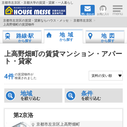
×
京都市左京区・京都大学の賃貸・貸家・一人暮らし
問い合わせ
お気に入り
TOPページ
京都市左京区の賃貸・貸家ならハウス・メッセ
京都市左京区
上高野畑町の賃貸物件
地図から検索
地域
路線·駅
地図
から探す
から探す
から探す
地域から検索
上高野畑町の賃貸マンション・アパー
ト・貸家
京都大学＆京都芸術大学生さんに
書類DL & 入居者さまへ
4件
の賃貸物件が
検索されました
家族で住むならマンション？賃家？
地域
条件
を絞り込む
を絞り込む
一人暮らしの物件特集
第2京洛
ペット相談OKの賃貸！
京都市左京区上高野畑町