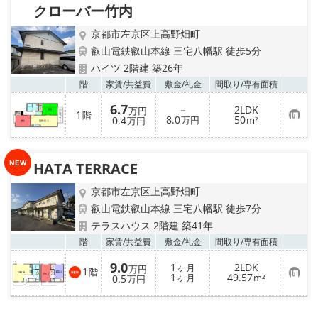
登
クローバー竹内
録
京都市左京区上高野畑町
叡山電鉄叡山本線 三宅八幡駅 徒歩5分
ハイツ 2階建 築26年
お気
階
家賃/
共益費
敷金/
礼金
間取り/
専有面積
6.7
－
2LDK
万円
1
階
お
8.0
50
0.4
万円
m²
万円
気
に
入
り
HATA TERRACE
登
録
京都市左京区上高野畑町
叡山電鉄叡山本線 三宅八幡駅 徒歩7分
テラスハウス 2階建 築41年
お気
階
家賃/
共益費
敷金/
礼金
間取り/
専有面積
9.0
1
2LDK
ヶ月
万円
1
階
お
1
49.57
0.5
ヶ月
m²
万円
気
に
入
り