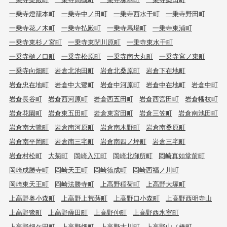
一乗寺燈籠本町
一乗寺中ノ田町
一乗寺西水干町
一乗寺野田町
一乗寺花ノ木町
一乗寺払殿町
一乗寺馬場町
一乗寺東浦町
一乗寺東杉ノ宮町
一乗寺東閉川原町
一乗寺東水干町
一乗寺樋ノ口町
一乗寺松原町
一乗寺南大丸町
一乗寺宮ノ東町
一乗寺向畑町
岩倉北池田町
岩倉北桑原町
岩倉下在地町
岩倉忠在地町
岩倉中大鷺町
岩倉中河原町
岩倉中在地町
岩倉中町
岩倉長谷町
岩倉西河原町
岩倉西五田町
岩倉西宮田町
岩倉幡枝町
岩倉花園町
岩倉東五田町
岩倉東宮田町
岩倉三笠町
岩倉南池田町
岩倉南大鷺町
岩倉南河原町
岩倉南木野町
岩倉南桑原町
岩倉南平岡町
岩倉南三宅町
岩倉南四ノ坪町
岩倉三宅町
岩倉村松町
大菊町
岡崎入江町
岡崎北御所町
岡崎真如堂前町
岡崎成勝寺町
岡崎天王町
岡崎徳成町
岡崎西福ノ川町
岡崎東天王町
岡崎法勝寺町
上高野稲荷町
上高野大塚町
上高野奥小森町
上高野上荒蒔町
上高野口小森町
上高野西明寺山
上高野鷺町
上高野薩田町
上高野仲町
上高野西氷室町
上高野畑ケ田町
上高野畑町
上高野古川町
上高野山ノ橋町