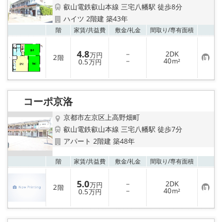
特選物件
叡山電鉄叡山本線 三宅八幡駅 徒歩8分
ハイツ 2階建 築43年
ハウスメーカー施工特集！
お気
階
家賃/
共益費
敷金/
礼金
間取り/
専有面積
路線·駅から探す
4.8
－
2DK
万円
2
階
お
－
40
0.5
m²
万円
気
IT重説について
に
入
り
登
スタッフ紹介
コーポ京洛
録
京都市左京区上高野畑町
賃貸管理の北白川店
叡山電鉄叡山本線 三宅八幡駅 徒歩7分
アパート 2階建 築48年
店舗情報·アクセス
お気
階
家賃/
共益費
敷金/
礼金
間取り/
専有面積
会社概要
5.0
－
2DK
万円
2
階
お
－
40
0.5
m²
メールでお問い合わせ
万円
気
に
入
り