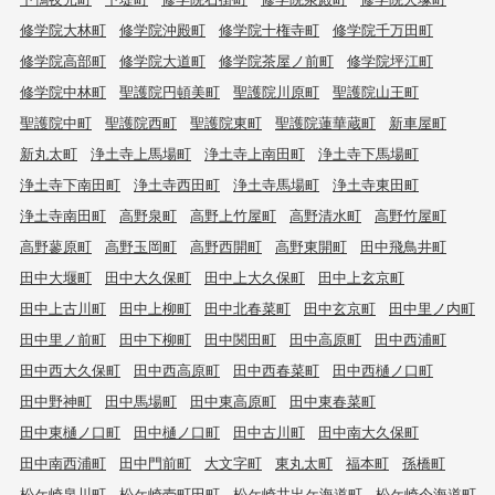
修学院大林町
修学院沖殿町
修学院十権寺町
修学院千万田町
修学院高部町
修学院大道町
修学院茶屋ノ前町
修学院坪江町
修学院中林町
聖護院円頓美町
聖護院川原町
聖護院山王町
聖護院中町
聖護院西町
聖護院東町
聖護院蓮華蔵町
新車屋町
新丸太町
浄土寺上馬場町
浄土寺上南田町
浄土寺下馬場町
浄土寺下南田町
浄土寺西田町
浄土寺馬場町
浄土寺東田町
浄土寺南田町
高野泉町
高野上竹屋町
高野清水町
高野竹屋町
高野蓼原町
高野玉岡町
高野西開町
高野東開町
田中飛鳥井町
田中大堰町
田中大久保町
田中上大久保町
田中上玄京町
田中上古川町
田中上柳町
田中北春菜町
田中玄京町
田中里ノ内町
田中里ノ前町
田中下柳町
田中関田町
田中高原町
田中西浦町
田中西大久保町
田中西高原町
田中西春菜町
田中西樋ノ口町
田中野神町
田中馬場町
田中東高原町
田中東春菜町
田中東樋ノ口町
田中樋ノ口町
田中古川町
田中南大久保町
田中南西浦町
田中門前町
大文字町
東丸太町
福本町
孫橋町
松ケ崎泉川町
松ケ崎壱町田町
松ケ崎井出ケ海道町
松ケ崎今海道町