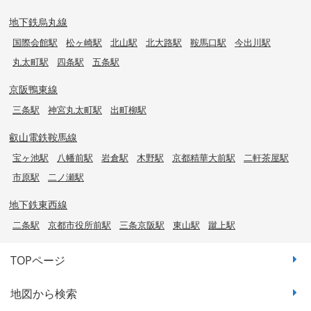
地下鉄烏丸線
国際会館駅
松ヶ崎駅
北山駅
北大路駅
鞍馬口駅
今出川駅
丸太町駅
四条駅
五条駅
京阪鴨東線
三条駅
神宮丸太町駅
出町柳駅
叡山電鉄鞍馬線
宝ヶ池駅
八幡前駅
岩倉駅
木野駅
京都精華大前駅
二軒茶屋駅
市原駅
二ノ瀬駅
地下鉄東西線
二条駅
京都市役所前駅
三条京阪駅
東山駅
蹴上駅
TOPページ
地図から検索