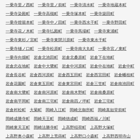
一乗寺里ノ西町
一乗寺里ノ前町
一乗寺清水町
一乗寺地蔵本町
一乗寺染殿町
一乗寺高槻町
一乗寺塚本町
一乗寺築田町
一乗寺燈籠本町
一乗寺中ノ田町
一乗寺西水干町
一乗寺野田町
一乗寺花ノ木町
一乗寺払殿町
一乗寺馬場町
一乗寺東浦町
一乗寺東杉ノ宮町
一乗寺東閉川原町
一乗寺東水干町
一乗寺樋ノ口町
一乗寺松原町
一乗寺南大丸町
一乗寺宮ノ東町
一乗寺向畑町
岩倉北池田町
岩倉北桑原町
岩倉下在地町
岩倉忠在地町
岩倉中大鷺町
岩倉中河原町
岩倉中在地町
岩倉中町
岩倉長谷町
岩倉西河原町
岩倉西五田町
岩倉西宮田町
岩倉幡枝町
岩倉花園町
岩倉東五田町
岩倉東宮田町
岩倉三笠町
岩倉南池田町
岩倉南大鷺町
岩倉南河原町
岩倉南木野町
岩倉南桑原町
岩倉南平岡町
岩倉南三宅町
岩倉南四ノ坪町
岩倉三宅町
岩倉村松町
大菊町
岡崎入江町
岡崎北御所町
岡崎真如堂前町
岡崎成勝寺町
岡崎天王町
岡崎徳成町
岡崎西福ノ川町
岡崎東天王町
岡崎法勝寺町
上高野稲荷町
上高野大塚町
上高野奥小森町
上高野上荒蒔町
上高野口小森町
上高野西明寺山