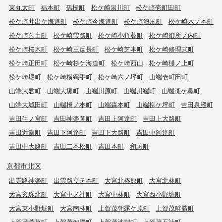
東丸太町
福本町
孫橋町
松ケ崎泉川町
松ケ崎壱町田町
松ケ崎井出ケ海道町
松ケ崎今海道町
松ケ崎海尻町
松ケ崎木ノ本町
松ケ崎久土町
松ケ崎雲路町
松ケ崎小竹薮町
松ケ崎御所ノ内町
松ケ崎桜木町
松ケ崎三反長町
松ケ崎芝本町
松ケ崎修理式町
松ケ崎正田町
松ケ崎杉ケ海道町
松ケ崎西山
松ケ崎樋ノ上町
松ケ崎堀町
松ケ崎横縄手町
松ケ崎六ノ坪町
山端壱町田町
山端大君町
山端大塚町
山端川原町
山端川端町
山端滝ケ鼻町
山端大城田町
山端橋ノ本町
山端森本町
山端柳ケ坪町
吉田泉殿町
吉田牛ノ宮町
吉田神楽岡町
吉田上阿達町
吉田上大路町
吉田近衛町
吉田下阿達町
吉田下大路町
吉田中阿達町
吉田中大路町
吉田二本松町
吉田本町
和国町
京都市北区
出雲路神楽町
出雲路立テ本町
大宮北椿原町
大宮北林町
大宮玄琢北町
大宮中ノ社町
大宮中林町
大宮西小野堀町
大宮東小野堀町
大宮南林町
上賀茂朝露ケ原町
上賀茂畔勝町
上賀茂荒草町
上賀茂池殿町
上賀茂池端町
上賀茂石計町