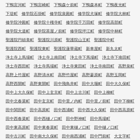
下鴨宮河町
下鴨宮崎町
下鴨森ケ前町
下鴨森本町
下鴨夜光町
下堤町
修学院石掛町
修学院泉殿町
修学院犬塚町
修学院大林町
修学院沖殿町
修学院十権寺町
修学院千万田町
修学院高部町
修学院大道町
修学院茶屋ノ前町
修学院坪江町
修学院中林町
聖護院円頓美町
聖護院川原町
聖護院山王町
聖護院中町
聖護院西町
聖護院東町
聖護院蓮華蔵町
新車屋町
新丸太町
浄土寺上馬場町
浄土寺上南田町
浄土寺下馬場町
浄土寺下南田町
浄土寺西田町
浄土寺馬場町
浄土寺東田町
浄土寺南田町
高野泉町
高野上竹屋町
高野清水町
高野竹屋町
高野蓼原町
高野玉岡町
高野西開町
高野東開町
田中飛鳥井町
田中大堰町
田中大久保町
田中上大久保町
田中上玄京町
田中上古川町
田中上柳町
田中北春菜町
田中玄京町
田中里ノ内町
田中里ノ前町
田中下柳町
田中関田町
田中高原町
田中西浦町
田中西大久保町
田中西高原町
田中西春菜町
田中西樋ノ口町
田中野神町
田中馬場町
田中東高原町
田中東春菜町
田中東樋ノ口町
田中樋ノ口町
田中古川町
田中南大久保町
田中南西浦町
田中門前町
大文字町