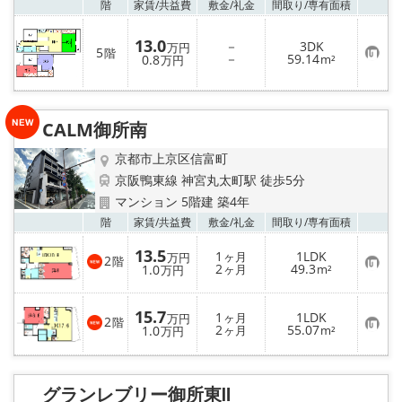
お気
階
家賃/
共益費
敷金/
礼金
間取り/
専有面積
13.0
－
3DK
万円
5
階
お
－
59.14
0.8
m²
万円
気
に
入
り
登
CALM御所南
録
京都市上京区信富町
京阪鴨東線 神宮丸太町駅 徒歩5分
マンション 5階建 築4年
お気
階
家賃/
共益費
敷金/
礼金
間取り/
専有面積
13.5
1
1LDK
ヶ月
万円
2
階
お
2
49.3
1.0
ヶ月
m²
万円
気
に
入
15.7
1
1LDK
り
ヶ月
万円
2
階
お
2
55.07
1.0
登
ヶ月
m²
万円
気
録
に
入
り
グランレブリー御所東Ⅱ
登