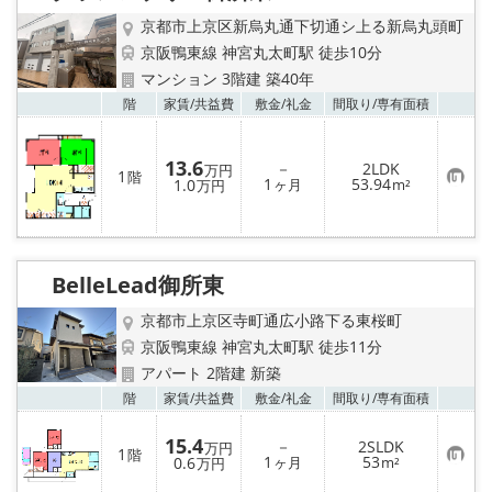
録
京都市上京区新烏丸通下切通シ上る新烏丸頭町
京阪鴨東線 神宮丸太町駅 徒歩10分
マンション 3階建 築40年
お気
階
家賃/
共益費
敷金/
礼金
間取り/
専有面積
13.6
－
2LDK
万円
1
階
お
1
53.94
1.0
ヶ月
m²
万円
気
に
入
り
登
録
BelleLead御所東
京都市上京区寺町通広小路下る東桜町
京阪鴨東線 神宮丸太町駅 徒歩11分
アパート 2階建 新築
お気
階
家賃/
共益費
敷金/
礼金
間取り/
専有面積
15.4
－
2SLDK
万円
1
階
お
1
53
0.6
ヶ月
m²
万円
気
に