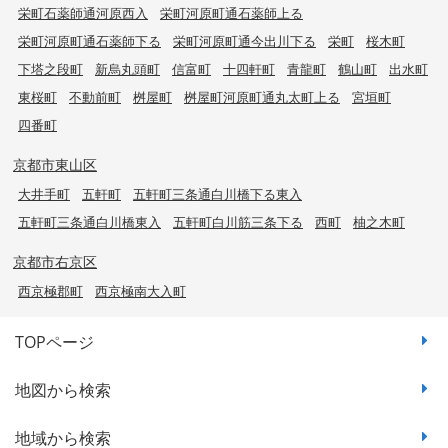
栄町石薬師通河原西入
栄町河原町通石薬師上る
栄町河原町通石薬師下る
栄町河原町通今出川下る
栄町
桜木町
下塔之段町
新烏丸頭町
信富町
十四軒町
青龍町
鶴山町
出水町
東桜町
不動前町
桝屋町
桝屋町河原町通丸太町上る
宮垣町
四番町
京都市東山区
大井手町
五軒町
五軒町三条通白川橋下る東入
五軒町三条通白川橋東入
五軒町白川筋三条下る
西町
柚之木町
京都市右京区
西京極郡町
西京極南大入町
TOPページ
地図から検索
地域から検索