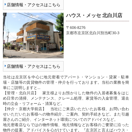
店舗情報・アクセスはこちら
ハウス・メッセ 北白川店
〒606-8276
京都市左京区北白川別当町30-3
店舗情報・アクセスはこちら
当社は左京区を中心に地元密着でアパート・マンション・貸家・駐車
場・店舗等の賃貸物件の管理・仲介を行っております。当社の業務を簡
単にご説明しますと…
【管理・北白川店】 家主様よりお預かりした物件の入居者募集をはじ
め日常の清掃、メンテナンス、クレーム処理、家賃等の入金管理、退去
時の立会・リフォーム・清算など。
【仲介・京都大学前店】 当社にご来店いただいたお客様、お問い合わ
せいただいたお客様への物件紹介、ご案内、契約手続きなど。また引越
屋さんのご紹介、インターネット環境についてのアドバイスなど。
地元密着店ならではの物件情報、地元情報などお客様のご要望に沿った
物件の提案、アドバイスを心がけています。『左京区と言えばハウス・