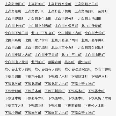
上高野薩田町
上高野仲町
上高野西氷室町
上高野畑ケ田町
上高野畑町
上高野古川町
上高野山ノ橋町
上高野隣好町
菊鉾町
北白川伊織町
北白川瓜生山町
北白川追分町
北白川上池田町
北白川上終町
北白川上別当町
北白川久保田町
北白川仕伏町
北白川下池田町
北白川下別当町
北白川瀬ノ内町
北白川大堂町
北白川蔦町
北白川堂ノ前町
北白川西瀬ノ内町
北白川西平井町
北白川西町
北白川東伊織町
北白川東小倉町
北白川東久保田町
北白川東瀬ノ内町
北白川東平井町
北白川平井町
北白川山田町
北白川山ノ元町
北門前町
銀閣寺町
黒谷町
讃州寺町
鹿ケ谷上宮ノ前町
鹿ケ谷西寺ノ前町
鹿ケ谷法然院西町
静市市原町
下鴨泉川町
下鴨狗子田町
下鴨梅ノ木町
下鴨膳部町
下鴨岸本町
下鴨北芝町
下鴨北園町
下鴨北茶ノ木町
下鴨北野々神町
下鴨貴船町
下鴨芝本町
下鴨下川原町
下鴨高木町
下鴨蓼倉町
下鴨塚本町
下鴨西半木町
下鴨西林町
下鴨西本町
下鴨東梅ノ木町
下鴨東半木町
下鴨東本町
下鴨本町
下鴨前萩町
下鴨松ノ木町
下鴨松原町
下鴨南芝町
下鴨南茶ノ木町
下鴨南野々神町