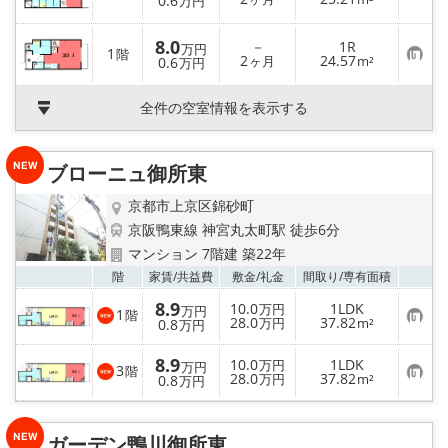
0.6
万円
登
気
録
に
入
8.0
－
1R
万円
1
り
階
お
2
24.57
0.6
ヶ月
m²
万円
登
気
録
に
入
全件の空室情報を表示する
り
登
録
ブローニュ御所東
京都市上京区錦砂町
京阪鴨東線 神宮丸太町駅 徒歩6分
マンション 7階建 築22年
お気
階
家賃/
共益費
敷金/
礼金
間取り/
専有面積
8.9
10.0
1LDK
万円
万円
1
階
お
28.0
37.82
0.8
万円
m²
万円
気
に
8.9
入
10.0
1LDK
万円
万円
3
階
り
お
28.0
37.82
0.8
万円
m²
万円
登
気
録
に
入
り
ガーデン鴨川御所東
登