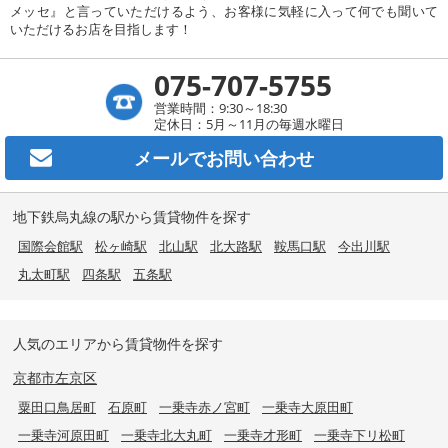
メッセ』と言っていただけるよう、お客様に気軽に入って何でも聞いて
いただけるお店を目指します！
075-707-5755
営業時間：9:30～18:30
定休日：5月～11月の毎週水曜日
メールで
お問い合わせ
地下鉄烏丸線の駅から賃貸物件を探す
国際会館駅
松ヶ崎駅
北山駅
北大路駅
鞍馬口駅
今出川駅
丸太町駅
四条駅
五条駅
人気のエリアから賃貸物件を探す
京都市左京区
粟田口鳥居町
石原町
一乗寺赤ノ宮町
一乗寺大原田町
一乗寺河原田町
一乗寺北大丸町
一乗寺才形町
一乗寺下リ松町