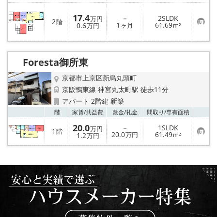
入
り
17.4
－
2SLDK
万円
登
2
階
お
1
61.69
0.6
ヶ月
m²
万円
録
気
に
入
り
登
Foresta御所東
録
京都市上京区新烏丸頭町
京阪鴨東線 神宮丸太町駅 徒歩11分
アパート 2階建 新築
お気
階
家賃/
共益費
敷金/
礼金
間取り/
専有面積
20.0
－
1SLDK
万円
1
階
お
20.0
61.49
1.2
万円
m²
万円
気
に
入
り
登
録