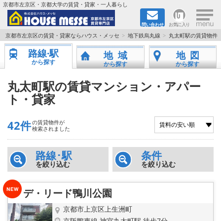
×
京都市左京区・京都大学の賃貸・貸家・一人暮らし
問い合わせ
お気に入り
TOPページ
京都市左京区の賃貸・貸家ならハウス・メッセ
地下鉄烏丸線
丸太町駅の賃貸物件
路線·駅
地域
地図
地図から検索
から探す
から探す
から探す
地域から検索
丸太町駅の賃貸マンション・アパー
ト・貸家
京都大学＆京都芸術大学生さんに
42件
の賃貸物件が
書類DL & 入居者さまへ
検索されました
家族で住むならマンション？賃家？
路線･駅
条件
を絞り込む
を絞り込む
一人暮らしの物件特集
デ・リード鴨川公園
ペット相談OKの賃貸！
京都市上京区上生洲町
京阪鴨東線 神宮丸太町駅 徒歩7分