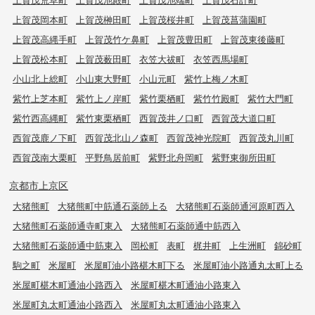
上賀茂岡本町
上賀茂榊田町
上賀茂桜井町
上賀茂菖蒲園町
上賀茂高縄手町
上賀茂竹ケ鼻町
上賀茂豊田町
上賀茂東後藤町
上賀茂松本町
上賀茂薮田町
衣笠大祓町
衣笠西馬場町
小山北上総町
小山東大野町
小山元町
紫竹上梅ノ木町
紫竹上芝本町
紫竹上ノ岸町
紫竹栗栖町
紫竹竹殿町
紫竹大門町
紫竹西高縄町
紫竹東栗栖町
西賀茂井ノ口町
西賀茂大道口町
西賀茂鹿ノ下町
西賀茂北山ノ森町
西賀茂神光院町
西賀茂丸川町
西賀茂南大栗町
平野鳥居前町
紫野北舟岡町
紫野東御所田町
京都市上京区
大猪熊町
大猪熊町中筋通石薬師上る
大猪熊町石薬師通河原町西入
大猪熊町石薬師通寺町東入
大猪熊町石薬師通中筋西入
大猪熊町石薬師通中筋東入
岡松町
表町
梶井町
上生洲町
錦砂町
駒之町
米屋町
米屋町油小路椹木町下る
米屋町油小路通丸太町上る
米屋町椹木町通油小路西入
米屋町椹木町通油小路東入
米屋町丸太町通油小路西入
米屋町丸太町通油小路東入