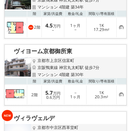
特選物件
マンション 4階建 築34年
お気
階
家賃/
共益費
敷金/
礼金
間取り/
専有面積
ハウスメーカー施工特集！
4.5
1
1K
ヶ月
万円
2
階
路線·駅から探す
お
－
17.29
－
m²
気
に
入
IT重説について
り
登
ヴィヨーム京都御所東
録
スタッフ紹介
京都市上京区信富町
京阪鴨東線 神宮丸太町駅 徒歩7分
賃貸管理の北白川店
マンション 4階建 築30年
お気
階
家賃/
共益費
敷金/
礼金
間取り/
専有面積
店舗情報·アクセス
5.7
－
1K
万円
2
階
お
1
20.3
0.6
ヶ月
m²
万円
会社概要
気
に
入
り
メールでお問い合わせ
ヴィラヴェルデ
登
録
京都市中京区西革堂町