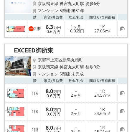
京阪鴨東線 神宮丸太町駅 徒歩6分
マンション 5階建 築31年
お気
階
家賃/
共益費
敷金/
礼金
間取り/
専有面積
6.3
1
1K
ヶ月
万円
2
階
お
10.0
27.05
0.6
万円
m²
万円
気
に
入
り
EXCEED御所東
登
録
京都市上京区新烏丸頭町
京阪鴨東線 神宮丸太町駅 徒歩9分
マンション 5階建 未完成
お気
階
家賃/
共益費
敷金/
礼金
間取り/
専有面積
8.0
－
1R
万円
1
階
お
2
24.57
0.6
ヶ月
m²
万円
気
に
入
8.0
－
1R
万円
1
り
階
お
2
24.64
0.6
ヶ月
m²
万円
登
気
録
に
入
8.0
－
1R
万円
1
り
階
お
2
25.21
ヶ月
m²