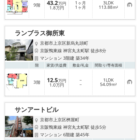
登
43.2
1
3LDK
ヶ月
万円
9
階
録
お
1
113.88
1.8
ヶ月
m²
万円
気
に
入
り
登
ランブラス御所東
録
京都市上京区新烏丸頭町
京阪鴨東線 神宮丸太町駅 徒歩8分
マンション 3階建 築34年
お気
階
家賃/
共益費
敷金/
礼金
間取り/
専有面積
12.5
－
1LDK
万円
3
階
お
－
54.09
1.0
m²
万円
気
に
入
り
登
サンアートビル
録
京都市上京区桝屋町
京阪鴨東線 神宮丸太町駅 徒歩5分
マンション 6階建 築45年