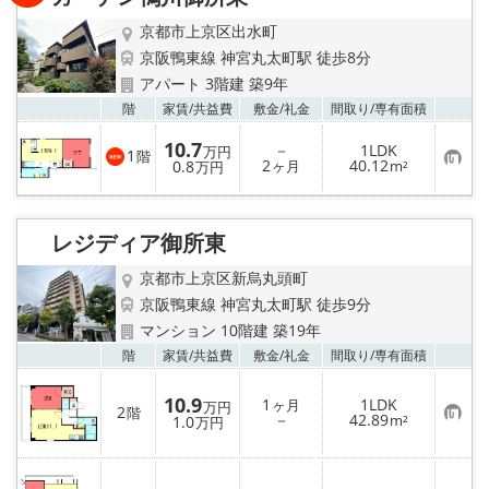
録
京都市上京区出水町
京阪鴨東線 神宮丸太町駅 徒歩8分
アパート 3階建 築9年
お気
階
家賃/
共益費
敷金/
礼金
間取り/
専有面積
10.7
－
1LDK
万円
1
階
お
2
40.12
0.8
ヶ月
m²
万円
気
に
入
り
レジディア御所東
登
録
京都市上京区新烏丸頭町
京阪鴨東線 神宮丸太町駅 徒歩9分
マンション 10階建 築19年
お気
階
家賃/
共益費
敷金/
礼金
間取り/
専有面積
10.9
1
1LDK
ヶ月
万円
2
階
お
－
42.89
1.0
m²
万円
気
に
入
り