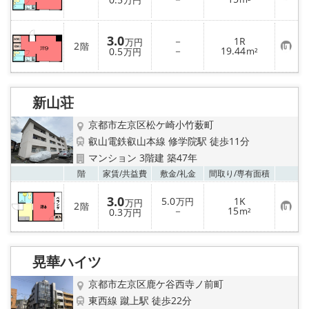
万円
気
に
入
り
3.0
－
1R
万円
2
登
階
お
－
19.44
0.5
m²
万円
録
気
に
入
り
登
新山荘
録
京都市左京区松ケ崎小竹薮町
叡山電鉄叡山本線 修学院駅 徒歩11分
マンション 3階建 築47年
お気
階
家賃/
共益費
敷金/
礼金
間取り/
専有面積
3.0
5.0
1K
万円
万円
2
階
お
－
15
0.3
m²
万円
気
に
入
り
登
晃華ハイツ
録
京都市左京区鹿ケ谷西寺ノ前町
東西線 蹴上駅 徒歩22分