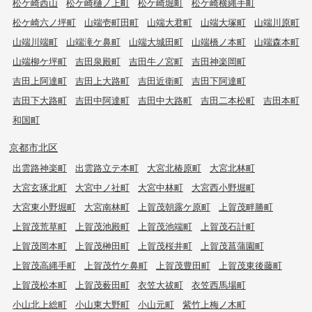
松ケ崎西山
松ケ崎樋ノ上町
松ケ崎堀町
松ケ崎横縄手町
松ケ崎六ノ坪町
山端壱町田町
山端大君町
山端大塚町
山端川原町
山端川端町
山端滝ケ鼻町
山端大城田町
山端橋ノ本町
山端森本町
山端柳ケ坪町
吉田泉殿町
吉田牛ノ宮町
吉田神楽岡町
吉田上阿達町
吉田上大路町
吉田近衛町
吉田下阿達町
吉田下大路町
吉田中阿達町
吉田中大路町
吉田二本松町
吉田本町
和国町
京都市北区
出雲路神楽町
出雲路立テ本町
大宮北椿原町
大宮北林町
大宮玄琢北町
大宮中ノ社町
大宮中林町
大宮西小野堀町
大宮東小野堀町
大宮南林町
上賀茂朝露ケ原町
上賀茂畔勝町
上賀茂荒草町
上賀茂池殿町
上賀茂池端町
上賀茂石計町
上賀茂岡本町
上賀茂榊田町
上賀茂桜井町
上賀茂菖蒲園町
上賀茂高縄手町
上賀茂竹ケ鼻町
上賀茂豊田町
上賀茂東後藤町
上賀茂松本町
上賀茂薮田町
衣笠大祓町
衣笠西馬場町
小山北上総町
小山東大野町
小山元町
紫竹上梅ノ木町