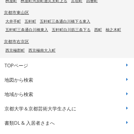
桝屋町
桝屋町河原町通丸太町上る
宮垣町
四番町
京都市東山区
大井手町
五軒町
五軒町三条通白川橋下る東入
五軒町三条通白川橋東入
五軒町白川筋三条下る
西町
柚之木町
京都市右京区
西京極郡町
西京極南大入町
TOPページ
地図から検索
地域から検索
京都大学＆京都芸術大学生さんに
書類DL & 入居者さまへ