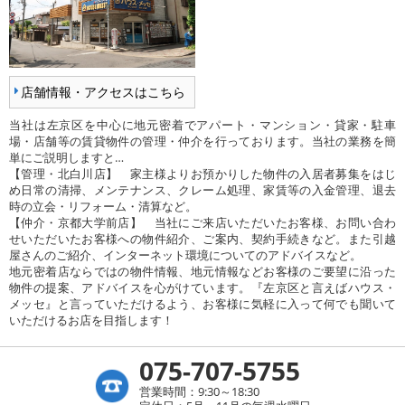
店舗情報・アクセスはこちら
当社は左京区を中心に地元密着でアパート・マンション・貸家・駐車
場・店舗等の賃貸物件の管理・仲介を行っております。当社の業務を簡
単にご説明しますと…
【管理・北白川店】 家主様よりお預かりした物件の入居者募集をはじ
め日常の清掃、メンテナンス、クレーム処理、家賃等の入金管理、退去
時の立会・リフォーム・清算など。
【仲介・京都大学前店】 当社にご来店いただいたお客様、お問い合わ
せいただいたお客様への物件紹介、ご案内、契約手続きなど。また引越
屋さんのご紹介、インターネット環境についてのアドバイスなど。
地元密着店ならではの物件情報、地元情報などお客様のご要望に沿った
物件の提案、アドバイスを心がけています。『左京区と言えばハウス・
メッセ』と言っていただけるよう、お客様に気軽に入って何でも聞いて
いただけるお店を目指します！
075-707-5755
営業時間：9:30～18:30