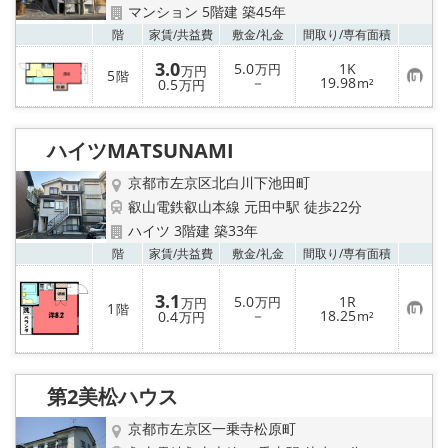
マンション 5階建 築45年
お気
階
家賃/
共益費
敷金/
礼金
間取り/
専有面積
3.0
5.0
1K
万円
万円
5
階
お
－
19.98
0.5
m²
万円
気
に
入
り
ハイツMATSUNAMI
登
録
京都市左京区北白川下池田町
叡山電鉄叡山本線 元田中駅 徒歩22分
ハイツ 3階建 築33年
お気
階
家賃/
共益費
敷金/
礼金
間取り/
専有面積
3.1
5.0
1R
万円
万円
1
階
お
－
18.25
0.4
m²
万円
気
に
入
り
登
第2美松ハウス
録
京都市左京区一乗寺松原町