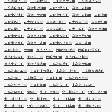
一乗寺樋ノ口町
一乗寺松原町
一乗寺南大丸町
一乗寺宮ノ東町
一乗寺向畑町
岩倉北池田町
岩倉北桑原町
岩倉下在地町
岩倉忠在地町
岩倉中大鷺町
岩倉中河原町
岩倉中在地町
岩倉中町
岩倉長谷町
岩倉西河原町
岩倉西五田町
岩倉西宮田町
岩倉幡枝町
岩倉花園町
岩倉東五田町
岩倉東宮田町
岩倉三笠町
岩倉南池田町
岩倉南大鷺町
岩倉南河原町
岩倉南木野町
岩倉南桑原町
岩倉南平岡町
岩倉南三宅町
岩倉南四ノ坪町
岩倉三宅町
岩倉村松町
大菊町
岡崎入江町
岡崎北御所町
岡崎真如堂前町
岡崎成勝寺町
岡崎天王町
岡崎徳成町
岡崎西福ノ川町
岡崎東天王町
岡崎法勝寺町
上高野稲荷町
上高野大塚町
上高野奥小森町
上高野上荒蒔町
上高野口小森町
上高野西明寺山
上高野鷺町
上高野薩田町
上高野仲町
上高野西氷室町
上高野畑ケ田町
上高野畑町
上高野古川町
上高野山ノ橋町
上高野隣好町
菊鉾町
北白川伊織町
北白川瓜生山町
北白川追分町
北白川上池田町
北白川上終町
北白川上別当町
北白川久保田町
北白川仕伏町
北白川下池田町
北白川下別当町
北白川瀬ノ内町