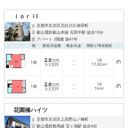
特選物件
ハウスメーカー施工特集！
ｉｏｒｉⅠ
京都市左京区北白川久保田町
路線·駅から探す
叡山電鉄叡山本線 元田中駅 徒歩19分
アパート 3階建 築41年
IT重説について
お気
階
家賃/
共益費
敷金/
礼金
間取り/
専有面積
スタッフ紹介
2.0
－
1R
万円
1
階
お
－
17.82
0.5
m²
万円
気
賃貸管理の北白川店
に
入
り
店舗情報·アクセス
2.0
登
－
1R
万円
1
階
録
お
－
16
0.5
m²
万円
気
に
会社概要
入
り
登
花園橋ハイツ
メールでお問い合わせ
録
京都市左京区上高野山ノ橋町
叡山電鉄鞍馬線 宝ヶ池駅 徒歩4分