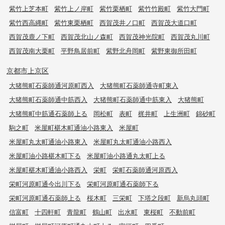
紫竹上芝本町
紫竹上ノ岸町
紫竹栗栖町
紫竹竹殿町
紫竹大門町
紫竹西高縄町
紫竹東栗栖町
西賀茂井ノ口町
西賀茂大道口町
西賀茂鹿ノ下町
西賀茂北山ノ森町
西賀茂神光院町
西賀茂丸川町
西賀茂南大栗町
平野鳥居前町
紫野北舟岡町
紫野東御所田町
京都市上京区
大猪熊町石薬師通河原町西入
大猪熊町石薬師通寺町東入
大猪熊町石薬師通中筋西入
大猪熊町石薬師通中筋東入
大猪熊町
大猪熊町中筋通石薬師上る
岡松町
表町
梶井町
上生洲町
錦砂町
駒之町
米屋町椹木町通油小路東入
米屋町
米屋町丸太町通油小路東入
米屋町丸太町通油小路西入
米屋町油小路椹木町下る
米屋町油小路通丸太町上る
米屋町椹木町通油小路西入
栄町
栄町石薬師通河原西入
栄町河原町通今出川下る
栄町河原町通石薬師下る
栄町河原町通石薬師上る
桜木町
三栄町
下塔之段町
新烏丸頭町
信富町
十四軒町
青龍町
鶴山町
出水町
東桜町
不動前町