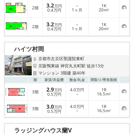
入
3.2
－
1K
万円
り
2
階
お
1
20
0.4
ヶ月
m²
万円
登
気
録
に
入
3.2
－
1K
万円
り
2
階
お
1
20
0.4
ヶ月
m²
万円
登
気
録
に
入
り
ハイツ村岡
登
録
京都市左京区聖護院東町
京阪鴨東線 神宮丸太町駅 徒歩13分
マンション 3階建 築40年
お気
階
家賃/
共益費
敷金/
礼金
間取り/
専有面積
2.9
4.0
1R
万円
万円
3
階
お
－
16.5
0.5
m²
万円
気
に
3.0
入
4.0
1R
万円
万円
3
階
り
お
－
16.5
0.5
m²
万円
登
気
録
に
入
り
ラッジングハウス蘭Ⅴ
登