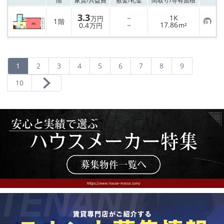
階
家賃/
共益費
敷金/
礼金
間取り/
専有面積
3.3
－
1K
万円
1
階
お
－
17.86
0.4
m²
万円
気
に
入
り
登
1
2
3
4
5
6
7
8
9
録
10