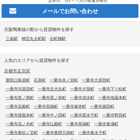
定休日：5月～11月の毎週水曜日
メールで
お問い合わせ
京阪鴨東線の駅から賃貸物件を探す
三条駅
神宮丸太町駅
出町柳駅
人気のエリアから賃貸物件を探す
京都市左京区
粟田口鳥居町
石原町
一乗寺赤ノ宮町
一乗寺大原田町
一乗寺河原田町
一乗寺北大丸町
一乗寺才形町
一乗寺下リ松町
一乗寺里ノ西町
一乗寺里ノ前町
一乗寺清水町
一乗寺地蔵本町
一乗寺染殿町
一乗寺高槻町
一乗寺塚本町
一乗寺築田町
一乗寺燈籠本町
一乗寺中ノ田町
一乗寺西水干町
一乗寺野田町
一乗寺花ノ木町
一乗寺払殿町
一乗寺馬場町
一乗寺東浦町
一乗寺東杉ノ宮町
一乗寺東閉川原町
一乗寺東水干町