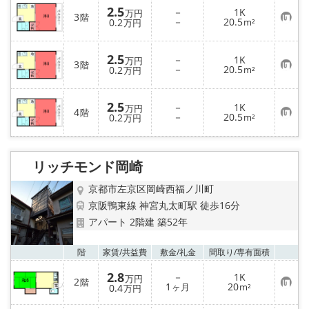
入
2.5
－
1K
万円
り
3
階
お
－
20.5
0.2
m²
万円
登
気
録
に
入
2.5
－
1K
り
万円
3
階
お
－
20.5
登
0.2
m²
万円
気
録
に
入
2.5
－
1K
り
万円
4
階
お
－
20.5
登
0.2
m²
万円
気
録
に
入
り
リッチモンド岡崎
登
録
京都市左京区岡崎西福ノ川町
京阪鴨東線 神宮丸太町駅 徒歩16分
アパート 2階建 築52年
お気
階
家賃/
共益費
敷金/
礼金
間取り/
専有面積
2.8
－
1K
万円
2
階
お
1
20
0.4
ヶ月
m²
万円
気
に