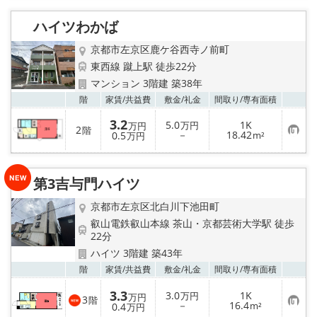
入
り
ハイツわかば
登
録
京都市左京区鹿ケ谷西寺ノ前町
東西線 蹴上駅 徒歩22分
マンション 3階建 築38年
お気
階
家賃/
共益費
敷金/
礼金
間取り/
専有面積
3.2
5.0
1K
万円
万円
2
階
お
－
18.42
0.5
m²
万円
気
に
入
り
第3吉与門ハイツ
登
録
京都市左京区北白川下池田町
叡山電鉄叡山本線 茶山・京都芸術大学駅 徒歩
22分
ハイツ 3階建 築43年
お気
階
家賃/
共益費
敷金/
礼金
間取り/
専有面積
3.3
3.0
1K
万円
万円
3
階
お
－
16.4
0.4
m²
万円
気