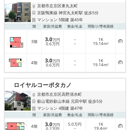
録
京都市左京区東丸太町
京阪鴨東線 神宮丸太町駅 徒歩5分
マンション 5階建 築45年
お気
階
家賃/
共益費
敷金/
礼金
間取り/
専有面積
3.0
－
1K
万円
3
階
お
－
19.14
0.6
m²
万円
気
に
入
り
3.0
－
1K
万円
4
階
登
お
－
19.14
0.6
m²
万円
録
気
に
入
り
ロイヤルコーポタカノ
登
録
京都市左京区高野清水町
叡山電鉄叡山本線 元田中駅 徒歩5分
マンション 4階建 築47年
お気
階
家賃/
共益費
敷金/
礼金
間取り/
専有面積
3.0
5.0
1K
万円
万円
4
階
お
－
19.4
0.2
m²
万円