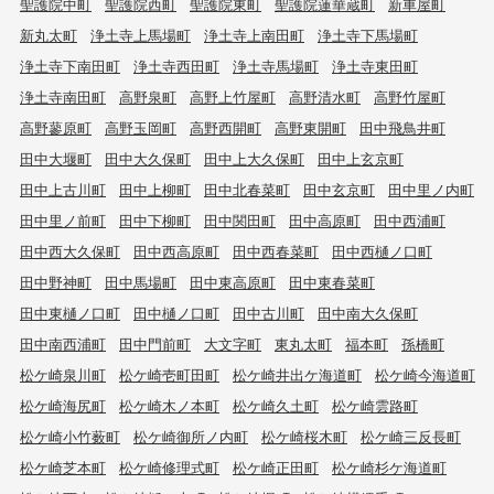
聖護院中町
聖護院西町
聖護院東町
聖護院蓮華蔵町
新車屋町
新丸太町
浄土寺上馬場町
浄土寺上南田町
浄土寺下馬場町
浄土寺下南田町
浄土寺西田町
浄土寺馬場町
浄土寺東田町
浄土寺南田町
高野泉町
高野上竹屋町
高野清水町
高野竹屋町
高野蓼原町
高野玉岡町
高野西開町
高野東開町
田中飛鳥井町
田中大堰町
田中大久保町
田中上大久保町
田中上玄京町
田中上古川町
田中上柳町
田中北春菜町
田中玄京町
田中里ノ内町
田中里ノ前町
田中下柳町
田中関田町
田中高原町
田中西浦町
田中西大久保町
田中西高原町
田中西春菜町
田中西樋ノ口町
田中野神町
田中馬場町
田中東高原町
田中東春菜町
田中東樋ノ口町
田中樋ノ口町
田中古川町
田中南大久保町
田中南西浦町
田中門前町
大文字町
東丸太町
福本町
孫橋町
松ケ崎泉川町
松ケ崎壱町田町
松ケ崎井出ケ海道町
松ケ崎今海道町
松ケ崎海尻町
松ケ崎木ノ本町
松ケ崎久土町
松ケ崎雲路町
松ケ崎小竹薮町
松ケ崎御所ノ内町
松ケ崎桜木町
松ケ崎三反長町
松ケ崎芝本町
松ケ崎修理式町
松ケ崎正田町
松ケ崎杉ケ海道町