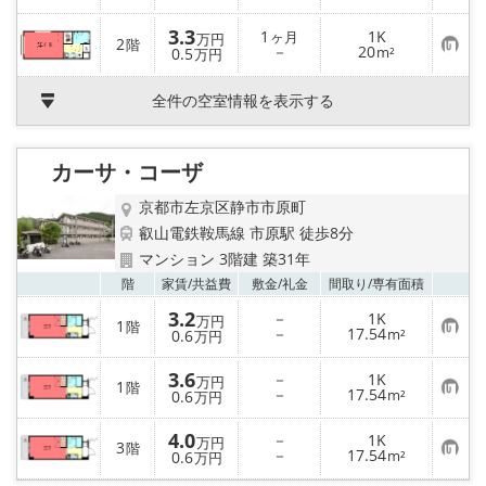
登
気
録
に
入
3.3
1
1K
ヶ月
万円
2
階
り
お
－
20
0.5
m²
万円
登
気
録
に
入
全件の空室情報を表示する
り
登
録
カーサ・コーザ
京都市左京区静市市原町
叡山電鉄鞍馬線 市原駅 徒歩8分
マンション 3階建 築31年
お気
階
家賃/
共益費
敷金/
礼金
間取り/
専有面積
3.2
－
1K
万円
1
階
お
－
17.54
0.6
m²
万円
気
に
3.6
入
－
1K
万円
1
階
り
お
－
17.54
0.6
m²
万円
登
気
録
に
4.0
入
－
1K
万円
3
階
り
お
－
17.54
0.6
m²
万円
登
気
録
に