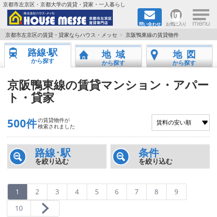
×
京都市左京区・京都大学の賃貸・貸家・一人暮らし
問い合わせ
お気に入り
TOPページ
京都市左京区の賃貸・貸家ならハウス・メッセ
京阪鴨東線の賃貸物件
路線·駅
地域
地図
地図から検索
から探す
から探す
から探す
地域から検索
京阪鴨東線の賃貸マンション・アパー
ト・貸家
京都大学＆京都芸術大学生さんに
500件
の賃貸物件が
書類DL & 入居者さまへ
検索されました
家族で住むならマンション？賃家？
路線･駅
条件
を絞り込む
を絞り込む
一人暮らしの物件特集
1
2
3
4
5
6
7
8
9
ペット相談OKの賃貸！
10