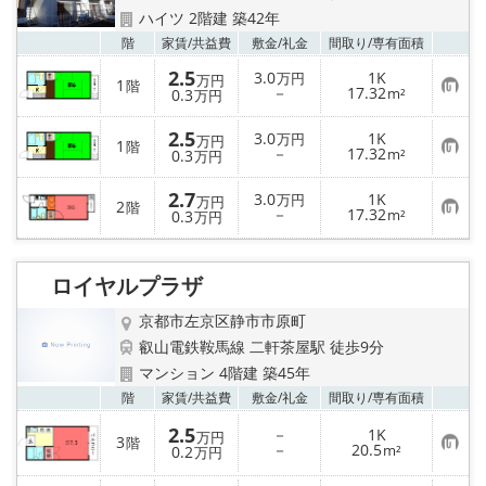
ハイツ 2階建 築42年
お気
階
家賃/
共益費
敷金/
礼金
間取り/
専有面積
2.5
3.0
1K
万円
万円
1
階
お
－
17.32
0.3
m²
万円
気
に
2.5
入
3.0
1K
万円
万円
1
階
り
お
－
17.32
0.3
m²
万円
登
気
録
に
2.7
入
3.0
1K
万円
万円
2
階
り
お
－
17.32
0.3
m²
万円
登
気
録
に
入
り
ロイヤルプラザ
登
録
京都市左京区静市市原町
叡山電鉄鞍馬線 二軒茶屋駅 徒歩9分
マンション 4階建 築45年
お気
階
家賃/
共益費
敷金/
礼金
間取り/
専有面積
2.5
－
1K
万円
3
階
お
－
20.5
0.2
m²
万円
気
に