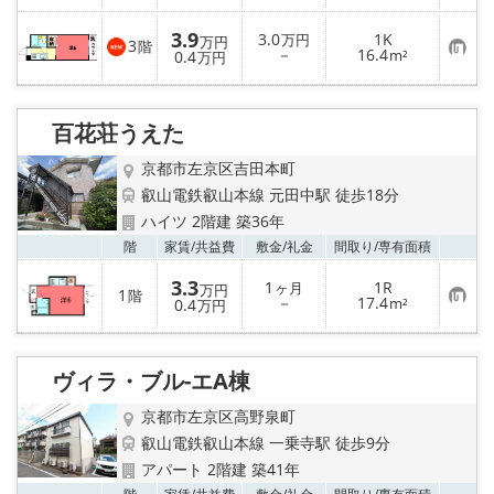
に
入
3.9
3.0
1K
万円
り
万円
3
階
お
－
16.4
0.4
m²
登
万円
気
録
に
入
り
百花荘うえた
登
録
京都市左京区吉田本町
叡山電鉄叡山本線 元田中駅 徒歩18分
ハイツ 2階建 築36年
お気
階
家賃/
共益費
敷金/
礼金
間取り/
専有面積
3.3
1
1R
ヶ月
万円
1
階
お
－
17.4
0.4
m²
万円
気
に
入
り
ヴィラ・ブル-エA棟
登
録
京都市左京区高野泉町
叡山電鉄叡山本線 一乗寺駅 徒歩9分
アパート 2階建 築41年
お気