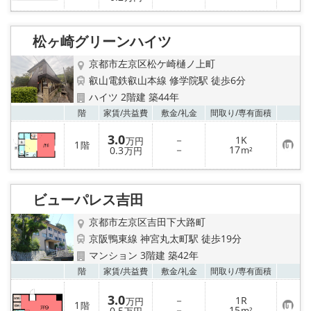
気
に
入
り
松ヶ崎グリーンハイツ
登
録
京都市左京区松ケ崎樋ノ上町
叡山電鉄叡山本線 修学院駅 徒歩6分
ハイツ 2階建 築44年
お気
階
家賃/
共益費
敷金/
礼金
間取り/
専有面積
3.0
－
1K
万円
1
階
お
－
17
0.3
m²
万円
気
に
入
り
ビューパレス吉田
登
録
京都市左京区吉田下大路町
京阪鴨東線 神宮丸太町駅 徒歩19分
マンション 3階建 築42年
お気
階
家賃/
共益費
敷金/
礼金
間取り/
専有面積
3.0
－
1R
万円
1
階
お
－
15
0.5
m²