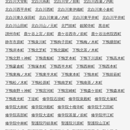
北白川大堂町
北白川蔦町
北白川堂ノ前町
北白川西瀬ノ内町
北白川西平井町
北白川西町
北白川東伊織町
北白川東小倉町
北白川東久保田町
北白川東瀬ノ内町
北白川東平井町
北白川平井町
北白川山田町
北白川山ノ元町
北門前町
銀閣寺町
黒谷町
讃州寺町
鹿ケ谷上宮ノ前町
鹿ケ谷西寺ノ前町
鹿ケ谷法然院西町
静市市原町
下鴨泉川町
下鴨狗子田町
下鴨梅ノ木町
下鴨膳部町
下鴨岸本町
下鴨北芝町
下鴨北園町
下鴨北茶ノ木町
下鴨北野々神町
下鴨貴船町
下鴨芝本町
下鴨下川原町
下鴨高木町
下鴨蓼倉町
下鴨塚本町
下鴨西半木町
下鴨西林町
下鴨西本町
下鴨東梅ノ木町
下鴨東半木町
下鴨東本町
下鴨本町
下鴨前萩町
下鴨松ノ木町
下鴨松原町
下鴨南芝町
下鴨南茶ノ木町
下鴨南野々神町
下鴨宮河町
下鴨宮崎町
下鴨森ケ前町
下鴨森本町
下鴨夜光町
下堤町
修学院石掛町
修学院泉殿町
修学院犬塚町
修学院大林町
修学院沖殿町
修学院十権寺町
修学院千万田町
修学院高部町
修学院大道町
修学院茶屋ノ前町
修学院坪江町
修学院中林町
聖護院円頓美町
聖護院川原町
聖護院山王町