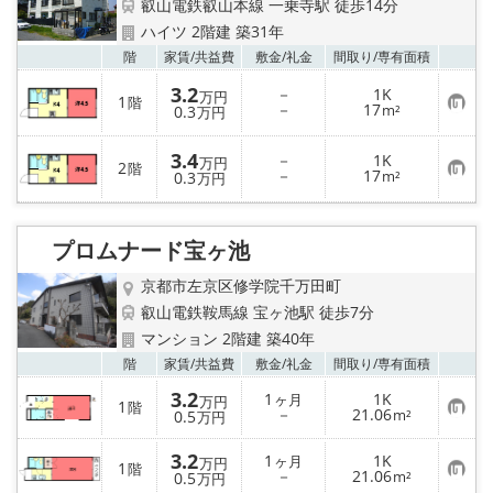
叡山電鉄叡山本線 一乗寺駅 徒歩14分
ハイツ 2階建 築31年
お気
階
家賃/
共益費
敷金/
礼金
間取り/
専有面積
3.2
－
1K
万円
1
階
お
－
17
0.3
m²
万円
気
に
入
3.4
－
1K
万円
2
階
り
お
－
17
0.3
m²
万円
登
気
録
に
入
り
プロムナード宝ヶ池
登
録
京都市左京区修学院千万田町
叡山電鉄鞍馬線 宝ヶ池駅 徒歩7分
マンション 2階建 築40年
お気
階
家賃/
共益費
敷金/
礼金
間取り/
専有面積
3.2
1
1K
ヶ月
万円
1
階
お
－
21.06
0.5
m²
万円
気
に
3.2
入
1
1K
ヶ月
万円
1
階
り
お
－
21.06
0.5
m²
万円
登
気