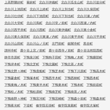
上高野隣好町
菊鉾町
北白川伊織町
北白川瓜生山町
北白川追分町
北白川上池田町
北白川上終町
北白川上別当町
北白川久保田町
北白川仕伏町
北白川下池田町
北白川下別当町
北白川瀬ノ内町
北白川大堂町
北白川蔦町
北白川堂ノ前町
北白川西瀬ノ内町
北白川西平井町
北白川西町
北白川東伊織町
北白川東小倉町
北白川東久保田町
北白川東瀬ノ内町
北白川東平井町
北白川平井町
北白川山田町
北白川山ノ元町
北門前町
銀閣寺町
黒谷町
讃州寺町
鹿ケ谷上宮ノ前町
鹿ケ谷西寺ノ前町
鹿ケ谷法然院西町
静市市原町
下鴨泉川町
下鴨狗子田町
下鴨梅ノ木町
下鴨膳部町
下鴨岸本町
下鴨北芝町
下鴨北園町
下鴨北茶ノ木町
下鴨北野々神町
下鴨貴船町
下鴨芝本町
下鴨下川原町
下鴨高木町
下鴨蓼倉町
下鴨塚本町
下鴨西半木町
下鴨西林町
下鴨西本町
下鴨東梅ノ木町
下鴨東半木町
下鴨東本町
下鴨本町
下鴨前萩町
下鴨松ノ木町
下鴨松原町
下鴨南芝町
下鴨南茶ノ木町
下鴨南野々神町
下鴨宮河町
下鴨宮崎町
下鴨森ケ前町
下鴨森本町
下鴨夜光町
下堤町
修学院石掛町
修学院泉殿町
修学院犬塚町