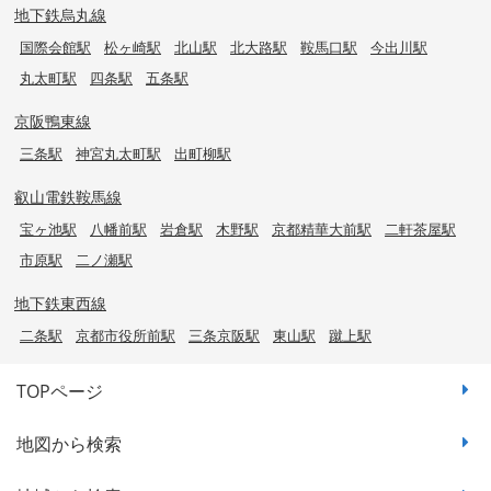
地下鉄烏丸線
国際会館駅
松ヶ崎駅
北山駅
北大路駅
鞍馬口駅
今出川駅
丸太町駅
四条駅
五条駅
京阪鴨東線
三条駅
神宮丸太町駅
出町柳駅
叡山電鉄鞍馬線
宝ヶ池駅
八幡前駅
岩倉駅
木野駅
京都精華大前駅
二軒茶屋駅
市原駅
二ノ瀬駅
地下鉄東西線
二条駅
京都市役所前駅
三条京阪駅
東山駅
蹴上駅
TOPページ
地図から検索