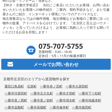
時の立会・リフォーム・清算など。
【仲介・京都大学前店】 当社にご来店いただいたお客様、お問い合わ
せいただいたお客様への物件紹介、ご案内、契約手続きなど。また引越
屋さんのご紹介、インターネット環境についてのアドバイスなど。
地元密着店ならではの物件情報、地元情報などお客様のご要望に沿った
物件の提案、アドバイスを心がけています。『左京区と言えばハウス・
メッセ』と言っていただけるよう、お客様に気軽に入って何でも聞いて
いただけるお店を目指します！
075-707-5755
営業時間：9:30～18:30
定休日：5月～11月の毎週水曜日
メールで
お問い合わせ
京都市左京区のエリアから賃貸物件を探す
粟田口鳥居町
石原町
一乗寺赤ノ宮町
一乗寺大原田町
一乗寺河原田町
一乗寺北大丸町
一乗寺才形町
一乗寺下リ松町
一乗寺里ノ西町
一乗寺里ノ前町
一乗寺清水町
一乗寺地蔵本町
一乗寺染殿町
一乗寺高槻町
一乗寺塚本町
一乗寺築田町