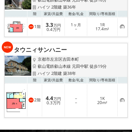
特選物件
ハイツ 2階建 築36年
お気
階
家賃/
共益費
敷金/
礼金
間取り/
専有面積
ハウスメーカー施工特集！
3.3
1
1R
ヶ月
万円
1
階
お
－
17.4
路線·駅から探す
0.4
m²
万円
気
に
入
IT重説について
り
タウニィサンハニー
登
録
スタッフ紹介
京都市左京区吉田本町
叡山電鉄叡山本線 元田中駅 徒歩19分
賃貸管理の北白川店
ハイツ 2階建 築38年
お気
階
家賃/
共益費
敷金/
礼金
間取り/
専有面積
店舗情報·アクセス
4.4
－
1K
万円
2
会社概要
階
お
－
20
0.3
m²
万円
気
に
メールでお問い合わせ
入
り
登
録