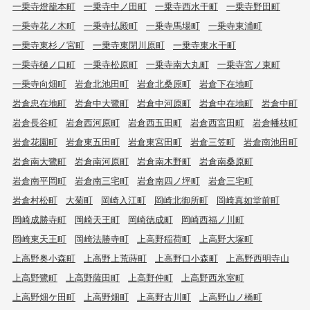
一乗寺燈籠本町
一乗寺中ノ田町
一乗寺西水干町
一乗寺野田町
一乗寺花ノ木町
一乗寺払殿町
一乗寺馬場町
一乗寺東浦町
一乗寺東杉ノ宮町
一乗寺東閉川原町
一乗寺東水干町
一乗寺樋ノ口町
一乗寺松原町
一乗寺南大丸町
一乗寺宮ノ東町
一乗寺向畑町
岩倉北池田町
岩倉北桑原町
岩倉下在地町
岩倉忠在地町
岩倉中大鷺町
岩倉中河原町
岩倉中在地町
岩倉中町
岩倉長谷町
岩倉西河原町
岩倉西五田町
岩倉西宮田町
岩倉幡枝町
岩倉花園町
岩倉東五田町
岩倉東宮田町
岩倉三笠町
岩倉南池田町
岩倉南大鷺町
岩倉南河原町
岩倉南木野町
岩倉南桑原町
岩倉南平岡町
岩倉南三宅町
岩倉南四ノ坪町
岩倉三宅町
岩倉村松町
大菊町
岡崎入江町
岡崎北御所町
岡崎真如堂前町
岡崎成勝寺町
岡崎天王町
岡崎徳成町
岡崎西福ノ川町
岡崎東天王町
岡崎法勝寺町
上高野稲荷町
上高野大塚町
上高野奥小森町
上高野上荒蒔町
上高野口小森町
上高野西明寺山
上高野鷺町
上高野薩田町
上高野仲町
上高野西氷室町
上高野畑ケ田町
上高野畑町
上高野古川町
上高野山ノ橋町