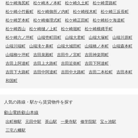
松ケ崎海尻町
松ケ崎木ノ本町
松ケ崎久土町
松ケ崎雲路町
松ケ崎小竹薮町
松ケ崎御所ノ内町
松ケ崎桜木町
松ケ崎三反長町
松ケ崎芝本町
松ケ崎修理式町
松ケ崎正田町
松ケ崎杉ケ海道町
松ケ崎西山
松ケ崎樋ノ上町
松ケ崎堀町
松ケ崎横縄手町
松ケ崎六ノ坪町
山端壱町田町
山端大君町
山端大塚町
山端川原町
山端川端町
山端滝ケ鼻町
山端大城田町
山端橋ノ本町
山端森本町
山端柳ケ坪町
吉田泉殿町
吉田牛ノ宮町
吉田神楽岡町
吉田上阿達町
吉田上大路町
吉田近衛町
吉田下阿達町
吉田下大路町
吉田中阿達町
吉田中大路町
吉田二本松町
吉田本町
和国町
人気の路線・駅から賃貸物件を探す
叡山電鉄叡山本線
出町柳駅
元田中駅
茶山駅
一乗寺駅
修学院駅
宝ヶ池駅
三宅八幡駅