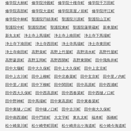
修学院大林町
修学院沖殿町
修学院十権寺町
修学院千万田町
修学院高部町
修学院大道町
修学院茶屋ノ前町
修学院坪江町
修学院中林町
聖護院円頓美町
聖護院川原町
聖護院山王町
聖護院中町
聖護院西町
聖護院東町
聖護院蓮華蔵町
新車屋町
新丸太町
浄土寺上馬場町
浄土寺上南田町
浄土寺下馬場町
浄土寺下南田町
浄土寺西田町
浄土寺馬場町
浄土寺東田町
浄土寺南田町
高野泉町
高野上竹屋町
高野清水町
高野竹屋町
高野蓼原町
高野玉岡町
高野西開町
高野東開町
田中飛鳥井町
田中大堰町
田中大久保町
田中上大久保町
田中上玄京町
田中上古川町
田中上柳町
田中北春菜町
田中玄京町
田中里ノ内町
田中里ノ前町
田中下柳町
田中関田町
田中高原町
田中西浦町
田中西大久保町
田中西高原町
田中西春菜町
田中西樋ノ口町
田中野神町
田中馬場町
田中東高原町
田中東春菜町
田中東樋ノ口町
田中樋ノ口町
田中古川町
田中南大久保町
田中南西浦町
田中門前町
大文字町
東丸太町
福本町
孫橋町
松ケ崎泉川町
松ケ崎壱町田町
松ケ崎井出ケ海道町
松ケ崎今海道町