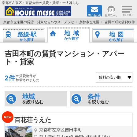
×
京都市左京区・京都大学の賃貸・貸家・一人暮らし
問い合わせ
お気に入り
TOPページ
京都市左京区の賃貸・貸家ならハウス・メッセ
京都市左京区
吉田本町の賃貸物件
地域
路線·駅
地図
地図から検索
から探す
から探す
から探す
地域から検索
吉田本町の賃貸マンション・アパー
ト・貸家
京都大学＆京都芸術大学生さんに
2件
の賃貸物件が
書類DL & 入居者さまへ
検索されました
家族で住むならマンション？賃家？
地域
条件
を絞り込む
を絞り込む
一人暮らしの物件特集
百花荘うえた
ペット相談OKの賃貸！
京都市左京区吉田本町
叡山電鉄叡山本線 元田中駅 徒歩18分