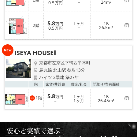
階
お
－
24
0.5
m²
万円
気
に
入
り
5.8
1
1K
登
ヶ月
万円
2
階
お
－
26.5
録
0.5
m²
万円
気
に
入
り
登
ISEYA HOUSEⅡ
録
京都市左京区下鴨西半木町
烏丸線 北山駅 徒歩13分
ハイツ 2階建 築27年
お気
階
家賃/
共益費
敷金/
礼金
間取り/
専有面積
5.8
1
1K
ヶ月
万円
1
階
お
1
26.45
－
ヶ月
m²
気
に
入
り
登
録