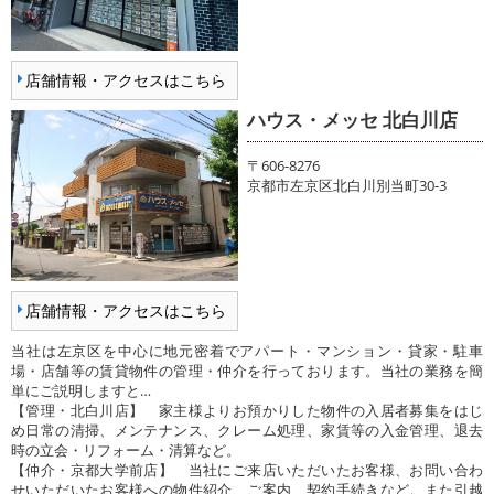
店舗情報・アクセスはこちら
ハウス・メッセ 北白川店
〒606-8276
京都市左京区北白川別当町30-3
店舗情報・アクセスはこちら
当社は左京区を中心に地元密着でアパート・マンション・貸家・駐車
場・店舗等の賃貸物件の管理・仲介を行っております。当社の業務を簡
単にご説明しますと…
【管理・北白川店】 家主様よりお預かりした物件の入居者募集をはじ
め日常の清掃、メンテナンス、クレーム処理、家賃等の入金管理、退去
時の立会・リフォーム・清算など。
【仲介・京都大学前店】 当社にご来店いただいたお客様、お問い合わ
せいただいたお客様への物件紹介、ご案内、契約手続きなど。また引越