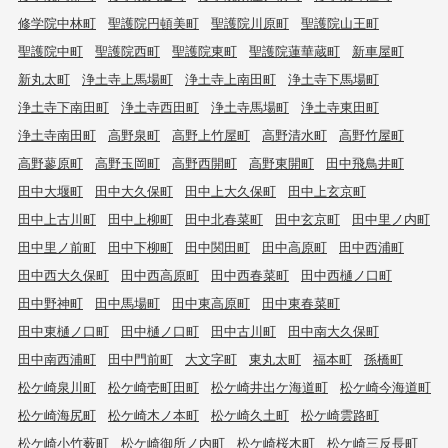
修学院中林町
聖護院円頓美町
聖護院川原町
聖護院山王町
聖護院中町
聖護院西町
聖護院東町
聖護院蓮華蔵町
新車屋町
新丸太町
浄土寺上馬場町
浄土寺上南田町
浄土寺下馬場町
浄土寺下南田町
浄土寺西田町
浄土寺馬場町
浄土寺東田町
浄土寺南田町
高野泉町
高野上竹屋町
高野清水町
高野竹屋町
高野蓼原町
高野玉岡町
高野西開町
高野東開町
田中飛鳥井町
田中大堰町
田中大久保町
田中上大久保町
田中上玄京町
田中上古川町
田中上柳町
田中北春菜町
田中玄京町
田中里ノ内町
田中里ノ前町
田中下柳町
田中関田町
田中高原町
田中西浦町
田中西大久保町
田中西高原町
田中西春菜町
田中西樋ノ口町
田中野神町
田中馬場町
田中東高原町
田中東春菜町
田中東樋ノ口町
田中樋ノ口町
田中古川町
田中南大久保町
田中南西浦町
田中門前町
大文字町
東丸太町
福本町
孫橋町
松ケ崎泉川町
松ケ崎壱町田町
松ケ崎井出ケ海道町
松ケ崎今海道町
松ケ崎海尻町
松ケ崎木ノ本町
松ケ崎久土町
松ケ崎雲路町
松ケ崎小竹薮町
松ケ崎御所ノ内町
松ケ崎桜木町
松ケ崎三反長町