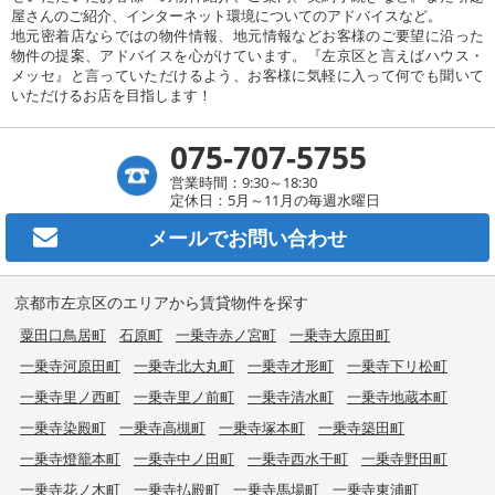
屋さんのご紹介、インターネット環境についてのアドバイスなど。
地元密着店ならではの物件情報、地元情報などお客様のご要望に沿った
物件の提案、アドバイスを心がけています。『左京区と言えばハウス・
メッセ』と言っていただけるよう、お客様に気軽に入って何でも聞いて
いただけるお店を目指します！
075-707-5755
営業時間：9:30～18:30
定休日：5月～11月の毎週水曜日
メールで
お問い合わせ
京都市左京区のエリアから賃貸物件を探す
粟田口鳥居町
石原町
一乗寺赤ノ宮町
一乗寺大原田町
一乗寺河原田町
一乗寺北大丸町
一乗寺才形町
一乗寺下リ松町
一乗寺里ノ西町
一乗寺里ノ前町
一乗寺清水町
一乗寺地蔵本町
一乗寺染殿町
一乗寺高槻町
一乗寺塚本町
一乗寺築田町
一乗寺燈籠本町
一乗寺中ノ田町
一乗寺西水干町
一乗寺野田町
一乗寺花ノ木町
一乗寺払殿町
一乗寺馬場町
一乗寺東浦町