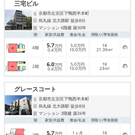
三宅ビル
登
録
京都市左京区下鴨西半木町
烏丸線 北大路駅 徒歩8分
マンション 6階建 築30年
お気
階
家賃/
共益費
敷金/
礼金
間取り/
専有面積
5.7
5.0
1K
万円
万円
4
階
お
10.0
21.39
0.4
万円
m²
万円
気
に
入
6.0
5.0
1K
万円
万円
2
り
階
お
10.0
23
0.4
万円
m²
万円
登
気
録
に
入
り
グレースコート
登
録
京都市左京区下鴨西半木町
烏丸線 北大路駅 徒歩8分
マンション 3階建 築26年
お気
階
家賃/
共益費
敷金/
礼金
間取り/
専有面積
5.7
1
1K
ヶ月
万円
2