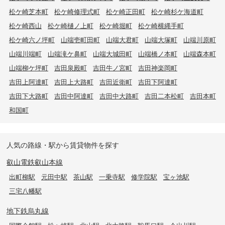
松ケ崎芝本町
松ケ崎修理式町
松ケ崎正田町
松ケ崎杉ケ海道町
松ケ崎西山
松ケ崎樋ノ上町
松ケ崎堀町
松ケ崎横縄手町
松ケ崎六ノ坪町
山端壱町田町
山端大君町
山端大塚町
山端川原町
山端川端町
山端滝ケ鼻町
山端大城田町
山端橋ノ本町
山端森本町
山端柳ケ坪町
吉田泉殿町
吉田牛ノ宮町
吉田神楽岡町
吉田上阿達町
吉田上大路町
吉田近衛町
吉田下阿達町
吉田下大路町
吉田中阿達町
吉田中大路町
吉田二本松町
吉田本町
和国町
人気の路線・駅から賃貸物件を探す
叡山電鉄叡山本線
出町柳駅
元田中駅
茶山駅
一乗寺駅
修学院駅
宝ヶ池駅
三宅八幡駅
地下鉄烏丸線