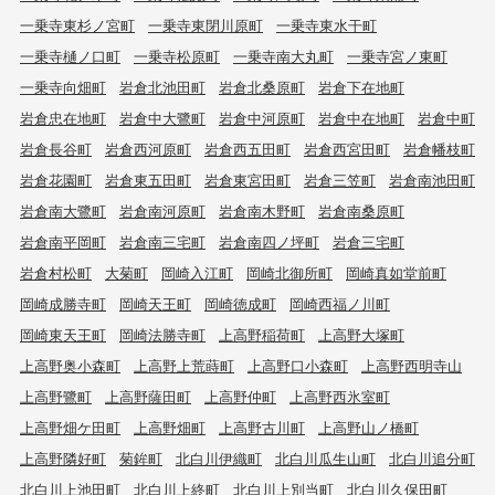
一乗寺東杉ノ宮町
一乗寺東閉川原町
一乗寺東水干町
一乗寺樋ノ口町
一乗寺松原町
一乗寺南大丸町
一乗寺宮ノ東町
一乗寺向畑町
岩倉北池田町
岩倉北桑原町
岩倉下在地町
岩倉忠在地町
岩倉中大鷺町
岩倉中河原町
岩倉中在地町
岩倉中町
岩倉長谷町
岩倉西河原町
岩倉西五田町
岩倉西宮田町
岩倉幡枝町
岩倉花園町
岩倉東五田町
岩倉東宮田町
岩倉三笠町
岩倉南池田町
岩倉南大鷺町
岩倉南河原町
岩倉南木野町
岩倉南桑原町
岩倉南平岡町
岩倉南三宅町
岩倉南四ノ坪町
岩倉三宅町
岩倉村松町
大菊町
岡崎入江町
岡崎北御所町
岡崎真如堂前町
岡崎成勝寺町
岡崎天王町
岡崎徳成町
岡崎西福ノ川町
岡崎東天王町
岡崎法勝寺町
上高野稲荷町
上高野大塚町
上高野奥小森町
上高野上荒蒔町
上高野口小森町
上高野西明寺山
上高野鷺町
上高野薩田町
上高野仲町
上高野西氷室町
上高野畑ケ田町
上高野畑町
上高野古川町
上高野山ノ橋町
上高野隣好町
菊鉾町
北白川伊織町
北白川瓜生山町
北白川追分町
北白川上池田町
北白川上終町
北白川上別当町
北白川久保田町