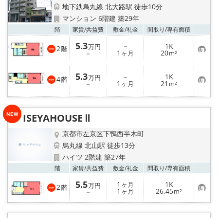
特選物件
地下鉄烏丸線 北大路駅 徒歩10分
マンション 6階建 築29年
ハウスメーカー施工特集！
お気
階
家賃/
共益費
敷金/
礼金
間取り/
専有面積
5.3
－
1K
万円
路線·駅から探す
2
階
お
1
20
－
ヶ月
m²
気
に
IT重説について
入
5.3
－
1K
万円
4
り
階
お
1
21
－
ヶ月
m²
登
気
録
スタッフ紹介
に
入
り
ISEYAHOUSE Ⅱ
登
賃貸管理の北白川店
録
京都市左京区下鴨西半木町
店舗情報·アクセス
烏丸線 北山駅 徒歩13分
ハイツ 2階建 築27年
会社概要
お気
階
家賃/
共益費
敷金/
礼金
間取り/
専有面積
5.5
1
1K
ヶ月
万円
2
階
メールでお問い合わせ
お
1
26.45
－
ヶ月
m²
気
に
入
り