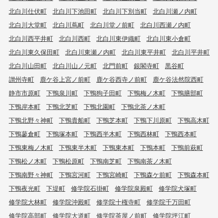
北白川仕伏町
北白川下池田町
北白川下別当町
北白川瀬ノ内町
北白川大堂町
北白川蔦町
北白川堂ノ前町
北白川西瀬ノ内町
北白川西平井町
北白川西町
北白川東伊織町
北白川東小倉町
北白川東久保田町
北白川東瀬ノ内町
北白川東平井町
北白川平井町
北白川山田町
北白川山ノ元町
北門前町
銀閣寺町
黒谷町
讃州寺町
鹿ケ谷上宮ノ前町
鹿ケ谷西寺ノ前町
鹿ケ谷法然院西町
静市市原町
下鴨泉川町
下鴨狗子田町
下鴨梅ノ木町
下鴨膳部町
下鴨岸本町
下鴨北芝町
下鴨北園町
下鴨北茶ノ木町
下鴨北野々神町
下鴨貴船町
下鴨芝本町
下鴨下川原町
下鴨高木町
下鴨蓼倉町
下鴨塚本町
下鴨西半木町
下鴨西林町
下鴨西本町
下鴨東梅ノ木町
下鴨東半木町
下鴨東本町
下鴨本町
下鴨前萩町
下鴨松ノ木町
下鴨松原町
下鴨南芝町
下鴨南茶ノ木町
下鴨南野々神町
下鴨宮河町
下鴨宮崎町
下鴨森ケ前町
下鴨森本町
下鴨夜光町
下堤町
修学院石掛町
修学院泉殿町
修学院犬塚町
修学院大林町
修学院沖殿町
修学院十権寺町
修学院千万田町
修学院高部町
修学院大道町
修学院茶屋ノ前町
修学院坪江町