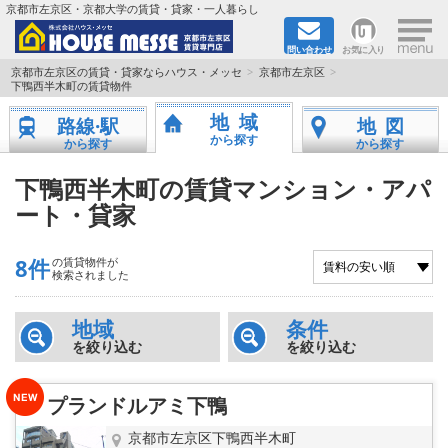
×
京都市左京区・京都大学の賃貸・貸家・一人暮らし
問い合わせ
お気に入り
TOPページ
京都市左京区の賃貸・貸家ならハウス・メッセ
京都市左京区
下鴨西半木町の賃貸物件
地図から検索
地域
路線·駅
地図
から探す
から探す
から探す
地域から検索
下鴨西半木町の賃貸マンション・アパ
ート・貸家
京都大学＆京都芸術大学生さんに
書類DL & 入居者さまへ
8件
の賃貸物件が
検索されました
家族で住むならマンション？賃家？
地域
条件
を絞り込む
を絞り込む
一人暮らしの物件特集
プランドルアミ下鴨
ペット相談OKの賃貸！
京都市左京区下鴨西半木町