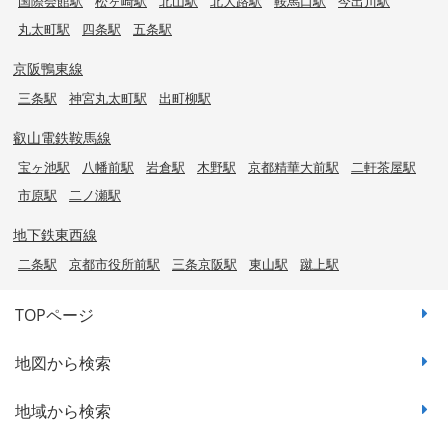
国際会館駅
松ヶ崎駅
北山駅
北大路駅
鞍馬口駅
今出川駅
丸太町駅
四条駅
五条駅
京阪鴨東線
三条駅
神宮丸太町駅
出町柳駅
叡山電鉄鞍馬線
宝ヶ池駅
八幡前駅
岩倉駅
木野駅
京都精華大前駅
二軒茶屋駅
市原駅
二ノ瀬駅
地下鉄東西線
二条駅
京都市役所前駅
三条京阪駅
東山駅
蹴上駅
TOPページ
地図から検索
地域から検索