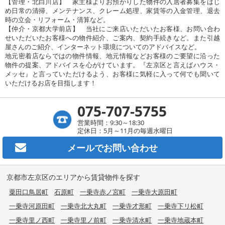
【管理・北白川店】 家主様よりお預かりした物件の入居者募集をはじ
め日常の清掃、メンテナンス、クレーム処理、家賃等の入金管理、退去
時の立会・リフォーム・清算など。
【仲介・京都大学前店】 当社にご来店いただいたお客様、お問い合わ
せいただいたお客様への物件紹介、ご案内、契約手続きなど。また引越
屋さんのご紹介、インターネット環境についてのアドバイスなど。
地元密着店ならではの物件情報、地元情報などお客様のご要望に沿った
物件の提案、アドバイスを心がけています。『左京区と言えばハウス・
メッセ』と言っていただけるよう、お客様に気軽に入って何でも聞いて
いただけるお店を目指します！
075-707-5755
営業時間：9:30～18:30
定休日：5月～11月の毎週水曜日
メールで
お問い合わせ
京都市左京区のエリアから賃貸物件を探す
粟田口鳥居町
石原町
一乗寺赤ノ宮町
一乗寺大原田町
一乗寺河原田町
一乗寺北大丸町
一乗寺才形町
一乗寺下リ松町
一乗寺里ノ西町
一乗寺里ノ前町
一乗寺清水町
一乗寺地蔵本町