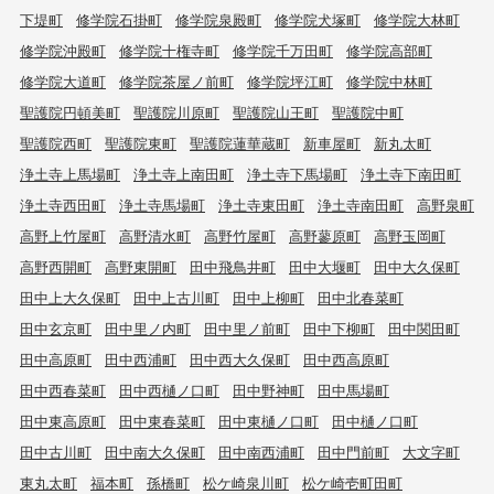
下堤町
修学院石掛町
修学院泉殿町
修学院犬塚町
修学院大林町
修学院沖殿町
修学院十権寺町
修学院千万田町
修学院高部町
修学院大道町
修学院茶屋ノ前町
修学院坪江町
修学院中林町
聖護院円頓美町
聖護院川原町
聖護院山王町
聖護院中町
聖護院西町
聖護院東町
聖護院蓮華蔵町
新車屋町
新丸太町
浄土寺上馬場町
浄土寺上南田町
浄土寺下馬場町
浄土寺下南田町
浄土寺西田町
浄土寺馬場町
浄土寺東田町
浄土寺南田町
高野泉町
高野上竹屋町
高野清水町
高野竹屋町
高野蓼原町
高野玉岡町
高野西開町
高野東開町
田中飛鳥井町
田中大堰町
田中大久保町
田中上大久保町
田中上古川町
田中上柳町
田中北春菜町
田中玄京町
田中里ノ内町
田中里ノ前町
田中下柳町
田中関田町
田中高原町
田中西浦町
田中西大久保町
田中西高原町
田中西春菜町
田中西樋ノ口町
田中野神町
田中馬場町
田中東高原町
田中東春菜町
田中東樋ノ口町
田中樋ノ口町
田中古川町
田中南大久保町
田中南西浦町
田中門前町
大文字町
東丸太町
福本町
孫橋町
松ケ崎泉川町
松ケ崎壱町田町