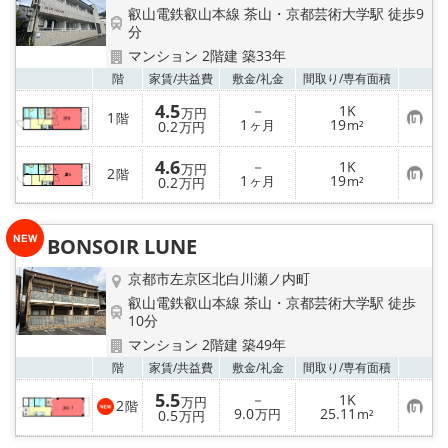
特選物件
叡山電鉄叡山本線 茶山・京都芸術大学駅 徒歩9
分
ハウスメーカー施工特集！
マンション 2階建 築33年
お気
階
家賃/
共益費
敷金/
礼金
間取り/
専有面積
路線·駅から探す
4.5
－
1K
万円
1
階
お
1
19
0.2
ヶ月
m²
万円
気
IT重説について
に
4.6
入
－
1K
万円
2
階
り
お
1
19
0.2
ヶ月
m²
万円
登
気
スタッフ紹介
録
に
入
り
BONSOIR LUNE
賃貸管理の北白川店
登
録
京都市左京区北白川瀬ノ内町
店舗情報·アクセス
叡山電鉄叡山本線 茶山・京都芸術大学駅 徒歩
10分
会社概要
マンション 2階建 築49年
お気
階
家賃/
共益費
敷金/
礼金
間取り/
専有面積
メールでお問い合わせ
5.5
－
1K
万円
2
階
お
9.0
25.11
0.5
万円
m²
万円
気
に