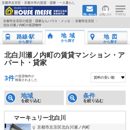
×
京都市左京区・京都大学の賃貸・貸家・一人暮らし
問い合わせ
お気に入り
TOPページ
京都市左京区の賃貸・貸家ならハウス・メッセ
京都市左京区
北白川瀬ノ内町の賃貸物件
地図から検索
地域
路線·駅
地図
から探す
から探す
から探す
地域から検索
北白川瀬ノ内町の賃貸マンション・ア
パート・貸家
京都大学＆京都芸術大学生さんに
書類DL & 入居者さまへ
3件
の賃貸物件が
検索されました
家族で住むならマンション？賃家？
地域
条件
を絞り込む
を絞り込む
一人暮らしの物件特集
マーキュリー北白川
ペット相談OKの賃貸！
京都市左京区北白川瀬ノ内町