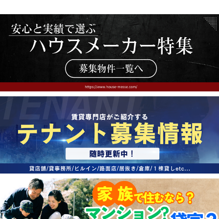
入
り
登
録