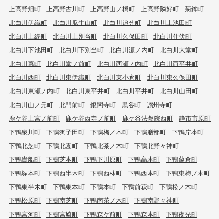
上高野畑町
上高野古川町
上高野山ノ橋町
上高野隣好町
菊鉾町
北白川伊織町
北白川瓜生山町
北白川追分町
北白川上池田町
北白川上終町
北白川上別当町
北白川久保田町
北白川仕伏町
北白川下池田町
北白川下別当町
北白川瀬ノ内町
北白川大堂町
北白川蔦町
北白川堂ノ前町
北白川西瀬ノ内町
北白川西平井町
北白川西町
北白川東伊織町
北白川東小倉町
北白川東久保田町
北白川東瀬ノ内町
北白川東平井町
北白川平井町
北白川山田町
北白川山ノ元町
北門前町
銀閣寺町
黒谷町
讃州寺町
鹿ケ谷上宮ノ前町
鹿ケ谷西寺ノ前町
鹿ケ谷法然院西町
静市市原町
下鴨泉川町
下鴨狗子田町
下鴨梅ノ木町
下鴨膳部町
下鴨岸本町
下鴨北芝町
下鴨北園町
下鴨北茶ノ木町
下鴨北野々神町
下鴨貴船町
下鴨芝本町
下鴨下川原町
下鴨高木町
下鴨蓼倉町
下鴨塚本町
下鴨西半木町
下鴨西林町
下鴨西本町
下鴨東梅ノ木町
下鴨東半木町
下鴨東本町
下鴨本町
下鴨前萩町
下鴨松ノ木町
下鴨松原町
下鴨南芝町
下鴨南茶ノ木町
下鴨南野々神町
下鴨宮河町
下鴨宮崎町
下鴨森ケ前町
下鴨森本町
下鴨夜光町