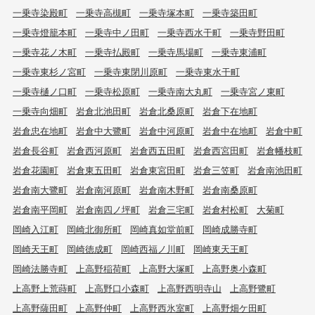
一乗寺染殿町
一乗寺高槻町
一乗寺塚本町
一乗寺築田町
一乗寺燈籠本町
一乗寺中ノ田町
一乗寺西水干町
一乗寺野田町
一乗寺花ノ木町
一乗寺払殿町
一乗寺馬場町
一乗寺東浦町
一乗寺東杉ノ宮町
一乗寺東閉川原町
一乗寺東水干町
一乗寺樋ノ口町
一乗寺松原町
一乗寺南大丸町
一乗寺宮ノ東町
一乗寺向畑町
岩倉北池田町
岩倉北桑原町
岩倉下在地町
岩倉忠在地町
岩倉中大鷺町
岩倉中河原町
岩倉中在地町
岩倉中町
岩倉長谷町
岩倉西河原町
岩倉西五田町
岩倉西宮田町
岩倉幡枝町
岩倉花園町
岩倉東五田町
岩倉東宮田町
岩倉三笠町
岩倉南池田町
岩倉南大鷺町
岩倉南河原町
岩倉南木野町
岩倉南桑原町
岩倉南平岡町
岩倉南四ノ坪町
岩倉三宅町
岩倉村松町
大菊町
岡崎入江町
岡崎北御所町
岡崎真如堂前町
岡崎成勝寺町
岡崎天王町
岡崎徳成町
岡崎西福ノ川町
岡崎東天王町
岡崎法勝寺町
上高野稲荷町
上高野大塚町
上高野奥小森町
上高野上荒蒔町
上高野口小森町
上高野西明寺山
上高野鷺町
上高野薩田町
上高野仲町
上高野西氷室町
上高野畑ケ田町