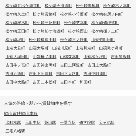
松ケ崎井出ケ海道町
松ケ崎今海道町
松ケ崎海尻町
松ケ崎木ノ本町
松ケ崎久土町
松ケ崎雲路町
松ケ崎小竹薮町
松ケ崎御所ノ内町
松ケ崎桜木町
松ケ崎三反長町
松ケ崎芝本町
松ケ崎修理式町
松ケ崎正田町
松ケ崎杉ケ海道町
松ケ崎西山
松ケ崎樋ノ上町
松ケ崎堀町
松ケ崎横縄手町
松ケ崎六ノ坪町
山端壱町田町
山端大君町
山端大塚町
山端川原町
山端川端町
山端滝ケ鼻町
山端大城田町
山端橋ノ本町
山端森本町
山端柳ケ坪町
吉田泉殿町
吉田牛ノ宮町
吉田神楽岡町
吉田上阿達町
吉田上大路町
吉田近衛町
吉田下阿達町
吉田下大路町
吉田中阿達町
吉田中大路町
吉田二本松町
吉田本町
和国町
人気の路線・駅から賃貸物件を探す
叡山電鉄叡山本線
出町柳駅
元田中駅
茶山駅
一乗寺駅
修学院駅
宝ヶ池駅
三宅八幡駅