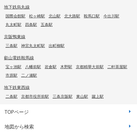
地下鉄烏丸線
国際会館駅
松ヶ崎駅
北山駅
北大路駅
鞍馬口駅
今出川駅
丸太町駅
四条駅
五条駅
京阪鴨東線
三条駅
神宮丸太町駅
出町柳駅
叡山電鉄鞍馬線
宝ヶ池駅
八幡前駅
岩倉駅
木野駅
京都精華大前駅
二軒茶屋駅
市原駅
二ノ瀬駅
地下鉄東西線
二条駅
京都市役所前駅
三条京阪駅
東山駅
蹴上駅
TOPページ
地図から検索