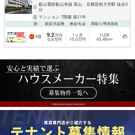
特選物件
叡山電鉄叡山本線 茶山・京都芸術大学駅 徒歩3
分
ハウスメーカー施工特集！
マンション 7階建 築21年
お気
階
家賃/
共益費
敷金/
礼金
間取り/
専有面積
路線·駅から探す
9.2
1
1LDK
ヶ月
万円
3
階
お
10.0
45.48
0.8
万円
m²
万円
気
IT重説について
に
入
り
スタッフ紹介
登
録
賃貸管理の北白川店
店舗情報·アクセス
会社概要
メールでお問い合わせ