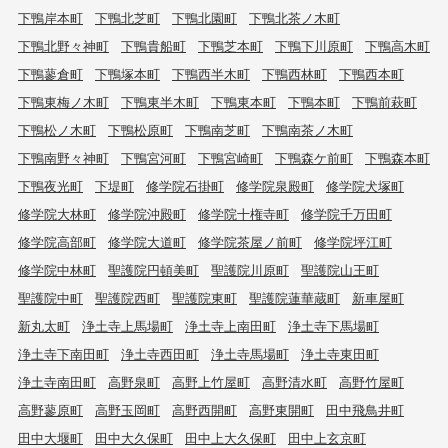
下鴨岸本町
下鴨北芝町
下鴨北園町
下鴨北茶ノ木町
下鴨北野々神町
下鴨貴船町
下鴨芝本町
下鴨下川原町
下鴨高木町
下鴨蓼倉町
下鴨塚本町
下鴨西半木町
下鴨西林町
下鴨西本町
下鴨東梅ノ木町
下鴨東半木町
下鴨東本町
下鴨本町
下鴨前萩町
下鴨松ノ木町
下鴨松原町
下鴨南芝町
下鴨南茶ノ木町
下鴨南野々神町
下鴨宮河町
下鴨宮崎町
下鴨森ケ前町
下鴨森本町
下鴨夜光町
下堤町
修学院石掛町
修学院泉殿町
修学院犬塚町
修学院大林町
修学院沖殿町
修学院十権寺町
修学院千万田町
修学院高部町
修学院大道町
修学院茶屋ノ前町
修学院坪江町
修学院中林町
聖護院円頓美町
聖護院川原町
聖護院山王町
聖護院中町
聖護院西町
聖護院東町
聖護院蓮華蔵町
新車屋町
新丸太町
浄土寺上馬場町
浄土寺上南田町
浄土寺下馬場町
浄土寺下南田町
浄土寺西田町
浄土寺馬場町
浄土寺東田町
浄土寺南田町
高野泉町
高野上竹屋町
高野清水町
高野竹屋町
高野蓼原町
高野玉岡町
高野西開町
高野東開町
田中飛鳥井町
田中大堰町
田中大久保町
田中上大久保町
田中上玄京町