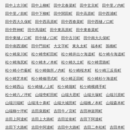
田中上古川町
田中上柳町
田中北春菜町
田中玄京町
田中里ノ内町
田中里ノ前町
田中下柳町
田中関田町
田中高原町
田中西浦町
田中西大久保町
田中西高原町
田中西春菜町
田中西樋ノ口町
田中野神町
田中馬場町
田中東高原町
田中東春菜町
田中東樋ノ口町
田中樋ノ口町
田中古川町
田中南大久保町
田中南西浦町
田中門前町
大文字町
東丸太町
福本町
孫橋町
松ケ崎泉川町
松ケ崎壱町田町
松ケ崎井出ケ海道町
松ケ崎今海道町
松ケ崎海尻町
松ケ崎木ノ本町
松ケ崎久土町
松ケ崎雲路町
松ケ崎小竹薮町
松ケ崎御所ノ内町
松ケ崎桜木町
松ケ崎三反長町
松ケ崎芝本町
松ケ崎修理式町
松ケ崎正田町
松ケ崎杉ケ海道町
松ケ崎西山
松ケ崎樋ノ上町
松ケ崎堀町
松ケ崎横縄手町
松ケ崎六ノ坪町
山端壱町田町
山端大君町
山端大塚町
山端川原町
山端川端町
山端滝ケ鼻町
山端大城田町
山端橋ノ本町
山端森本町
山端柳ケ坪町
吉田泉殿町
吉田牛ノ宮町
吉田神楽岡町
吉田上阿達町
吉田上大路町
吉田近衛町
吉田下阿達町
吉田下大路町
吉田中阿達町
吉田中大路町
吉田二本松町
吉田本町