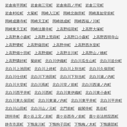
岩倉南平岡町
岩倉南三宅町
岩倉南四ノ坪町
岩倉三宅町
岩倉村松町
大菊町
岡崎入江町
岡崎北御所町
岡崎真如堂前町
岡崎成勝寺町
岡崎天王町
岡崎徳成町
岡崎西福ノ川町
岡崎東天王町
岡崎法勝寺町
上高野稲荷町
上高野大塚町
上高野奥小森町
上高野上荒蒔町
上高野口小森町
上高野西明寺山
上高野鷺町
上高野薩田町
上高野仲町
上高野西氷室町
上高野畑ケ田町
上高野畑町
上高野古川町
上高野山ノ橋町
上高野隣好町
菊鉾町
北白川伊織町
北白川瓜生山町
北白川追分町
北白川上池田町
北白川上終町
北白川上別当町
北白川久保田町
北白川仕伏町
北白川下池田町
北白川下別当町
北白川瀬ノ内町
北白川大堂町
北白川蔦町
北白川堂ノ前町
北白川西瀬ノ内町
北白川西平井町
北白川西町
北白川東伊織町
北白川東小倉町
北白川東久保田町
北白川東瀬ノ内町
北白川東平井町
北白川平井町
北白川山田町
北白川山ノ元町
北門前町
銀閣寺町
黒谷町
讃州寺町
鹿ケ谷上宮ノ前町
鹿ケ谷西寺ノ前町
鹿ケ谷法然院西町
静市市原町
下鴨泉川町
下鴨狗子田町
下鴨梅ノ木町
下鴨膳部町