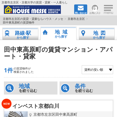
×
京都市左京区・京都大学の賃貸・貸家・一人暮らし
問い合わせ
お気に入り
TOPページ
京都市左京区の賃貸・貸家ならハウス・メッセ
京都市左京区
田中東高原町の賃貸物件
地図から検索
地域
路線·駅
地図
から探す
から探す
から探す
地域から検索
田中東高原町の賃貸マンション・アパ
ート・貸家
京都大学＆京都芸術大学生さんに
書類DL & 入居者さまへ
1件
の賃貸物件が
検索されました
家族で住むならマンション？賃家？
地域
条件
を絞り込む
を絞り込む
一人暮らしの物件特集
インベスト京都白川
ペット相談OKの賃貸！
京都市左京区田中東高原町