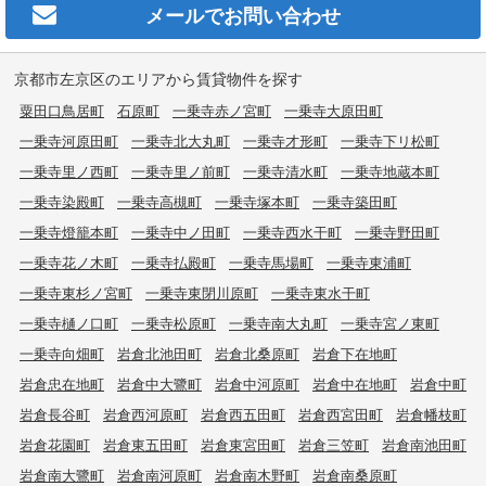
メールで
お問い合わせ
京都市左京区のエリアから賃貸物件を探す
粟田口鳥居町
石原町
一乗寺赤ノ宮町
一乗寺大原田町
一乗寺河原田町
一乗寺北大丸町
一乗寺才形町
一乗寺下リ松町
一乗寺里ノ西町
一乗寺里ノ前町
一乗寺清水町
一乗寺地蔵本町
一乗寺染殿町
一乗寺高槻町
一乗寺塚本町
一乗寺築田町
一乗寺燈籠本町
一乗寺中ノ田町
一乗寺西水干町
一乗寺野田町
一乗寺花ノ木町
一乗寺払殿町
一乗寺馬場町
一乗寺東浦町
一乗寺東杉ノ宮町
一乗寺東閉川原町
一乗寺東水干町
一乗寺樋ノ口町
一乗寺松原町
一乗寺南大丸町
一乗寺宮ノ東町
一乗寺向畑町
岩倉北池田町
岩倉北桑原町
岩倉下在地町
岩倉忠在地町
岩倉中大鷺町
岩倉中河原町
岩倉中在地町
岩倉中町
岩倉長谷町
岩倉西河原町
岩倉西五田町
岩倉西宮田町
岩倉幡枝町
岩倉花園町
岩倉東五田町
岩倉東宮田町
岩倉三笠町
岩倉南池田町
岩倉南大鷺町
岩倉南河原町
岩倉南木野町
岩倉南桑原町