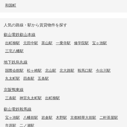
和国町
人気の路線・駅から賃貸物件を探す
叡山電鉄叡山本線
出町柳駅
元田中駅
茶山駅
一乗寺駅
修学院駅
宝ヶ池駅
三宅八幡駅
地下鉄烏丸線
国際会館駅
松ヶ崎駅
北山駅
北大路駅
鞍馬口駅
今出川駅
丸太町駅
四条駅
五条駅
京阪鴨東線
三条駅
神宮丸太町駅
出町柳駅
叡山電鉄鞍馬線
宝ヶ池駅
八幡前駅
岩倉駅
木野駅
京都精華大前駅
二軒茶屋駅
市原駅
二ノ瀬駅