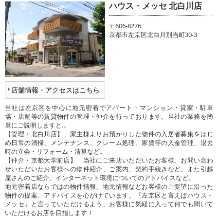
ハウス・メッセ 北白川店
〒606-8276
京都市左京区北白川別当町30-3
店舗情報・アクセスはこちら
当社は左京区を中心に地元密着でアパート・マンション・貸家・駐車
場・店舗等の賃貸物件の管理・仲介を行っております。当社の業務を簡
単にご説明しますと…
【管理・北白川店】 家主様よりお預かりした物件の入居者募集をはじ
め日常の清掃、メンテナンス、クレーム処理、家賃等の入金管理、退去
時の立会・リフォーム・清算など。
【仲介・京都大学前店】 当社にご来店いただいたお客様、お問い合わ
せいただいたお客様への物件紹介、ご案内、契約手続きなど。また引越
屋さんのご紹介、インターネット環境についてのアドバイスなど。
地元密着店ならではの物件情報、地元情報などお客様のご要望に沿った
物件の提案、アドバイスを心がけています。『左京区と言えばハウス・
メッセ』と言っていただけるよう、お客様に気軽に入って何でも聞いて
いただけるお店を目指します！