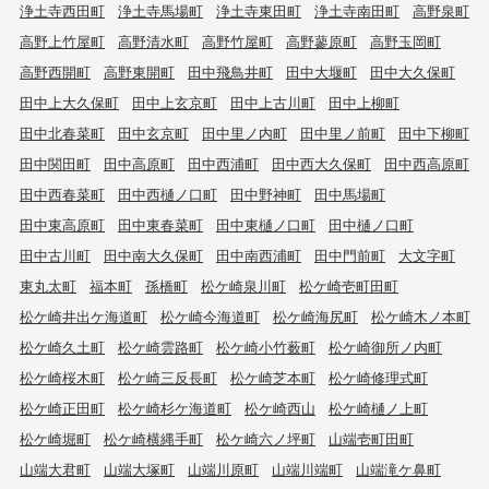
浄土寺西田町
浄土寺馬場町
浄土寺東田町
浄土寺南田町
高野泉町
高野上竹屋町
高野清水町
高野竹屋町
高野蓼原町
高野玉岡町
高野西開町
高野東開町
田中飛鳥井町
田中大堰町
田中大久保町
田中上大久保町
田中上玄京町
田中上古川町
田中上柳町
田中北春菜町
田中玄京町
田中里ノ内町
田中里ノ前町
田中下柳町
田中関田町
田中高原町
田中西浦町
田中西大久保町
田中西高原町
田中西春菜町
田中西樋ノ口町
田中野神町
田中馬場町
田中東高原町
田中東春菜町
田中東樋ノ口町
田中樋ノ口町
田中古川町
田中南大久保町
田中南西浦町
田中門前町
大文字町
東丸太町
福本町
孫橋町
松ケ崎泉川町
松ケ崎壱町田町
松ケ崎井出ケ海道町
松ケ崎今海道町
松ケ崎海尻町
松ケ崎木ノ本町
松ケ崎久土町
松ケ崎雲路町
松ケ崎小竹薮町
松ケ崎御所ノ内町
松ケ崎桜木町
松ケ崎三反長町
松ケ崎芝本町
松ケ崎修理式町
松ケ崎正田町
松ケ崎杉ケ海道町
松ケ崎西山
松ケ崎樋ノ上町
松ケ崎堀町
松ケ崎横縄手町
松ケ崎六ノ坪町
山端壱町田町
山端大君町
山端大塚町
山端川原町
山端川端町
山端滝ケ鼻町