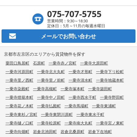
075-707-5755
営業時間：9:30～18:30
定休日：5月～11月の毎週水曜日
メールで
お問い合わせ
京都市左京区のエリアから賃貸物件を探す
粟田口鳥居町
石原町
一乗寺赤ノ宮町
一乗寺大原田町
一乗寺河原田町
一乗寺北大丸町
一乗寺才形町
一乗寺下リ松町
一乗寺里ノ西町
一乗寺里ノ前町
一乗寺清水町
一乗寺地蔵本町
一乗寺染殿町
一乗寺高槻町
一乗寺塚本町
一乗寺築田町
一乗寺燈籠本町
一乗寺中ノ田町
一乗寺西水干町
一乗寺野田町
一乗寺花ノ木町
一乗寺払殿町
一乗寺馬場町
一乗寺東浦町
一乗寺東杉ノ宮町
一乗寺東閉川原町
一乗寺東水干町
一乗寺樋ノ口町
一乗寺松原町
一乗寺南大丸町
一乗寺宮ノ東町
一乗寺向畑町
岩倉北池田町
岩倉北桑原町
岩倉下在地町