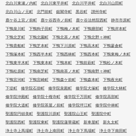
北白川東瀬ノ内町
北白川東平井町
北白川平井町
北白川山田町
北白川山ノ元町
北門前町
銀閣寺町
黒谷町
讃州寺町
鹿ケ谷上宮ノ前町
鹿ケ谷西寺ノ前町
鹿ケ谷法然院西町
静市市原町
下鴨泉川町
下鴨狗子田町
下鴨梅ノ木町
下鴨膳部町
下鴨岸本町
下鴨北芝町
下鴨北園町
下鴨北茶ノ木町
下鴨北野々神町
下鴨貴船町
下鴨芝本町
下鴨下川原町
下鴨高木町
下鴨蓼倉町
下鴨塚本町
下鴨西半木町
下鴨西林町
下鴨西本町
下鴨東梅ノ木町
下鴨東半木町
下鴨東本町
下鴨本町
下鴨前萩町
下鴨松ノ木町
下鴨松原町
下鴨南芝町
下鴨南茶ノ木町
下鴨南野々神町
下鴨宮河町
下鴨宮崎町
下鴨森ケ前町
下鴨森本町
下鴨夜光町
下堤町
修学院石掛町
修学院泉殿町
修学院犬塚町
修学院大林町
修学院沖殿町
修学院十権寺町
修学院千万田町
修学院高部町
修学院大道町
修学院茶屋ノ前町
修学院坪江町
修学院中林町
聖護院円頓美町
聖護院川原町
聖護院山王町
聖護院中町
聖護院西町
聖護院東町
聖護院蓮華蔵町
新車屋町
新丸太町
浄土寺上馬場町
浄土寺上南田町
浄土寺下馬場町
浄土寺下南田町