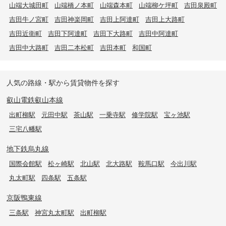
山端大城田町
山端橋ノ本町
山端森本町
山端柳ケ坪町
吉田泉殿町
吉田牛ノ宮町
吉田神楽岡町
吉田上阿達町
吉田上大路町
吉田近衛町
吉田下阿達町
吉田下大路町
吉田中阿達町
吉田中大路町
吉田二本松町
吉田本町
和国町
人気の路線・駅から賃貸物件を探す
叡山電鉄叡山本線
出町柳駅
元田中駅
茶山駅
一乗寺駅
修学院駅
宝ヶ池駅
三宅八幡駅
地下鉄烏丸線
国際会館駅
松ヶ崎駅
北山駅
北大路駅
鞍馬口駅
今出川駅
丸太町駅
四条駅
五条駅
京阪鴨東線
三条駅
神宮丸太町駅
出町柳駅