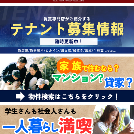
特選物件
ハウスメーカー施工特集！
路線·駅から探す
IT重説について
スタッフ紹介
賃貸管理の北白川店
店舗情報·アクセス
会社概要
メールでお問い合わせ