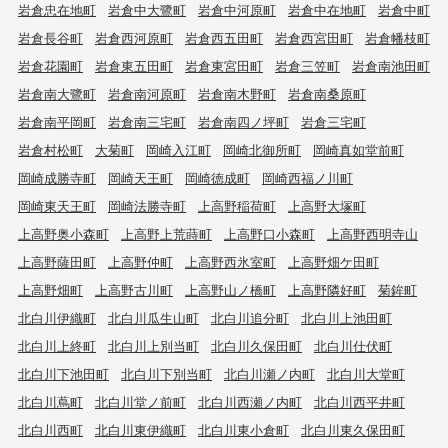
岩倉忠在地町
岩倉中大鷺町
岩倉中河原町
岩倉中在地町
岩倉中町
岩倉長谷町
岩倉西河原町
岩倉西五田町
岩倉西宮田町
岩倉幡枝町
岩倉花園町
岩倉東五田町
岩倉東宮田町
岩倉三笠町
岩倉南池田町
岩倉南大鷺町
岩倉南河原町
岩倉南木野町
岩倉南桑原町
岩倉南平岡町
岩倉南三宅町
岩倉南四ノ坪町
岩倉三宅町
岩倉村松町
大菊町
岡崎入江町
岡崎北御所町
岡崎真如堂前町
岡崎成勝寺町
岡崎天王町
岡崎徳成町
岡崎西福ノ川町
岡崎東天王町
岡崎法勝寺町
上高野稲荷町
上高野大塚町
上高野奥小森町
上高野上荒蒔町
上高野口小森町
上高野西明寺山
上高野薩田町
上高野仲町
上高野西氷室町
上高野畑ケ田町
上高野畑町
上高野古川町
上高野山ノ橋町
上高野隣好町
菊鉾町
北白川伊織町
北白川瓜生山町
北白川追分町
北白川上池田町
北白川上終町
北白川上別当町
北白川久保田町
北白川仕伏町
北白川下池田町
北白川下別当町
北白川瀬ノ内町
北白川大堂町
北白川蔦町
北白川堂ノ前町
北白川西瀬ノ内町
北白川西平井町
北白川西町
北白川東伊織町
北白川東小倉町
北白川東久保田町