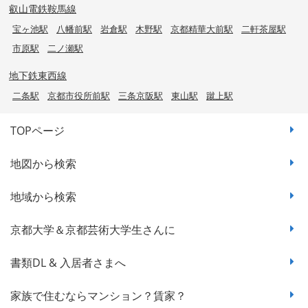
叡山電鉄鞍馬線
宝ヶ池駅
八幡前駅
岩倉駅
木野駅
京都精華大前駅
二軒茶屋駅
市原駅
二ノ瀬駅
地下鉄東西線
二条駅
京都市役所前駅
三条京阪駅
東山駅
蹴上駅
TOPページ
地図から検索
地域から検索
京都大学＆京都芸術大学生さんに
書類DL & 入居者さまへ
家族で住むならマンション？賃家？