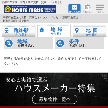
×
京都市左京区・京都大学の賃貸・貸家・一人暮らし
問い合わせ
お気に入り
TOPページ
京都市左京区の賃貸・貸家ならハウス・メッセ
京都市左京区
新東洞院町の賃貸物件
地図から検索
地域
路線·駅
地図
から探す
から探す
から探す
地域から検索
地域
条件
を絞り込む
を絞り込む
京都大学＆京都芸術大学生さんに
該当する物件がありませんでした。条件を変更して再度検索して
書類DL & 入居者さまへ
ください。
家族で住むならマンション？賃家？
一人暮らしの物件特集
ペット相談OKの賃貸！