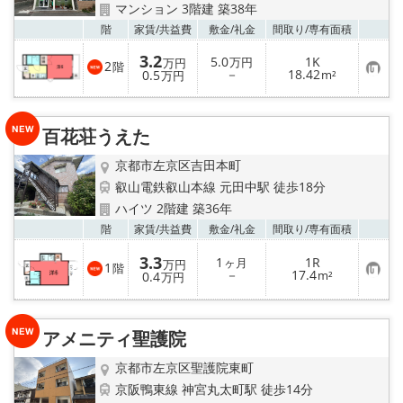
マンション 3階建 築38年
お気
階
家賃/
共益費
敷金/
礼金
間取り/
専有面積
3.2
5.0
1K
万円
万円
2
階
お
－
18.42
0.5
m²
万円
気
に
入
り
百花荘うえた
登
録
京都市左京区吉田本町
叡山電鉄叡山本線 元田中駅 徒歩18分
ハイツ 2階建 築36年
お気
階
家賃/
共益費
敷金/
礼金
間取り/
専有面積
3.3
1
1R
ヶ月
万円
1
階
お
－
17.4
0.4
m²
万円
気
に
入
り
アメニティ聖護院
登
録
京都市左京区聖護院東町
京阪鴨東線 神宮丸太町駅 徒歩14分