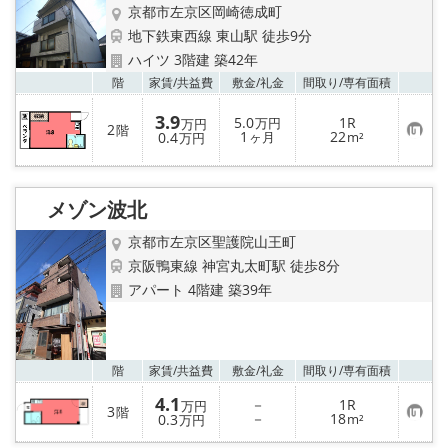
京都市左京区岡崎徳成町
地下鉄東西線 東山駅 徒歩9分
ハイツ 3階建 築42年
お気
階
家賃/
共益費
敷金/
礼金
間取り/
専有面積
3.9
5.0
1R
万円
万円
2
階
お
1
22
0.4
ヶ月
m²
万円
気
に
入
り
メゾン波北
登
録
京都市左京区聖護院山王町
京阪鴨東線 神宮丸太町駅 徒歩8分
アパート 4階建 築39年
お気
階
家賃/
共益費
敷金/
礼金
間取り/
専有面積
4.1
－
1R
万円
3
階
お
－
18
0.3
m²
万円
気
に