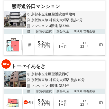
り
熊野道谷口マンション
登
録
京都市左京区聖護院蓮華蔵町
京阪鴨東線 神宮丸太町駅 徒歩8分
マンション 4階建 築33年
お気
階
家賃/
共益費
敷金/
礼金
間取り/
専有面積
5.2
－
1K
万円
1
階
お
1
23
0.5
ヶ月
m²
万円
気
に
入
り
登
トーセイあをき
録
京都市左京区聖護院西町
京阪鴨東線 神宮丸太町駅 徒歩10分
マンション 4階建 築24年
お気
階
家賃/
共益費
敷金/
礼金
間取り/
専有面積
5.8
1
1K
ヶ月
万円
4
階
お
1
23
0.5
ヶ月
m²
万円
気