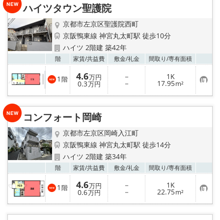
ハイツタウン聖護院
登
録
京都市左京区聖護院西町
京阪鴨東線 神宮丸太町駅 徒歩10分
ハイツ 2階建 築42年
お気
階
家賃/
共益費
敷金/
礼金
間取り/
専有面積
4.6
－
1K
万円
1
階
お
－
17.95
0.3
m²
万円
気
に
入
り
コンフォート岡崎
登
録
京都市左京区岡崎入江町
京阪鴨東線 神宮丸太町駅 徒歩14分
ハイツ 2階建 築34年
お気
階
家賃/
共益費
敷金/
礼金
間取り/
専有面積
4.6
－
1K
万円
1
階
お
－
22.75
0.6
m²
万円
気
に
入
り