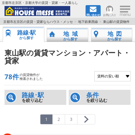
×
京都市左京区・京都大学の賃貸・貸家・一人暮らし
問い合わせ
お気に入り
TOPページ
京都市左京区の賃貸・貸家ならハウス・メッセ
地下鉄東西線
東山駅の賃貸物件
路線·駅
地域
地図
地図から検索
から探す
から探す
から探す
地域から検索
東山駅の賃貸マンション・アパート・
貸家
京都大学＆京都芸術大学生さんに
78件
の賃貸物件が
書類DL & 入居者さまへ
検索されました
家族で住むならマンション？賃家？
路線･駅
条件
を絞り込む
を絞り込む
一人暮らしの物件特集
1
2
3
ペット相談OKの賃貸！