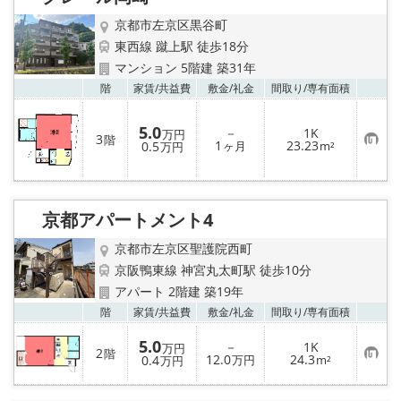
録
京都市左京区黒谷町
東西線 蹴上駅 徒歩18分
マンション 5階建 築31年
お気
階
家賃/
共益費
敷金/
礼金
間取り/
専有面積
5.0
－
1K
万円
3
階
お
1
23.23
0.5
ヶ月
m²
万円
気
に
入
り
登
京都アパートメント4
録
京都市左京区聖護院西町
京阪鴨東線 神宮丸太町駅 徒歩10分
アパート 2階建 築19年
お気
階
家賃/
共益費
敷金/
礼金
間取り/
専有面積
5.0
－
1K
万円
2
階
お
12.0
24.3
0.4
万円
m²
万円
気
に
入