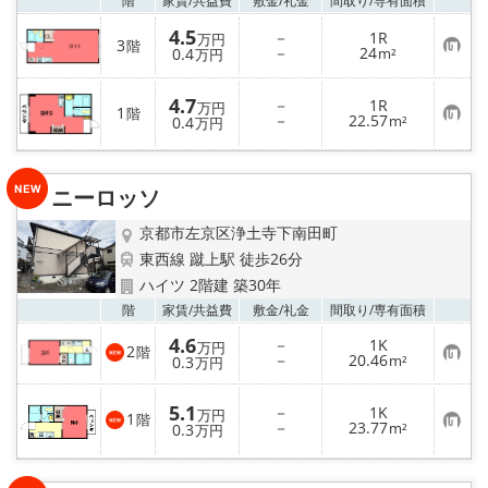
階
家賃/
共益費
敷金/
礼金
間取り/
専有面積
4.5
－
1R
万円
3
階
お
－
24
0.4
m²
万円
気
に
入
4.7
－
1R
万円
1
り
階
お
－
22.57
0.4
m²
万円
登
気
録
に
入
り
ニーロッソ
登
録
京都市左京区浄土寺下南田町
東西線 蹴上駅 徒歩26分
ハイツ 2階建 築30年
お気
階
家賃/
共益費
敷金/
礼金
間取り/
専有面積
4.6
－
1K
万円
2
階
お
－
20.46
0.3
m²
万円
気
に
入
5.1
－
1K
万円
1
り
階
お
－
23.77
0.3
m²
万円
登
気
録
に
入
り