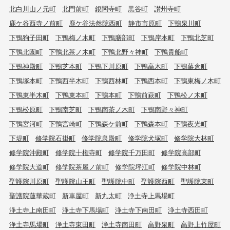
北白川山ノ元町
北門前町
銀閣寺町
黒谷町
讃州寺町
鹿ケ谷西寺ノ前町
鹿ケ谷法然院西町
静市市原町
下鴨泉川町
下鴨狗子田町
下鴨梅ノ木町
下鴨膳部町
下鴨岸本町
下鴨北芝町
下鴨北園町
下鴨北茶ノ木町
下鴨北野々神町
下鴨貴船町
下鴨神殿町
下鴨芝本町
下鴨下川原町
下鴨高木町
下鴨蓼倉町
下鴨塚本町
下鴨西半木町
下鴨西林町
下鴨西本町
下鴨東梅ノ木町
下鴨東半木町
下鴨東本町
下鴨本町
下鴨前萩町
下鴨松ノ木町
下鴨松原町
下鴨南芝町
下鴨南茶ノ木町
下鴨南野々神町
下鴨宮河町
下鴨宮崎町
下鴨森ケ前町
下鴨森本町
下鴨夜光町
下堤町
修学院石掛町
修学院泉殿町
修学院犬塚町
修学院大林町
修学院沖殿町
修学院十権寺町
修学院千万田町
修学院高部町
修学院大道町
修学院茶屋ノ前町
修学院坪江町
修学院中林町
聖護院川原町
聖護院山王町
聖護院中町
聖護院西町
聖護院東町
聖護院蓮華蔵町
新車屋町
新丸太町
浄土寺上馬場町
浄土寺上南田町
浄土寺下馬場町
浄土寺下南田町
浄土寺西田町
浄土寺馬場町
浄土寺東田町
浄土寺南田町
高野泉町
高野上竹屋町