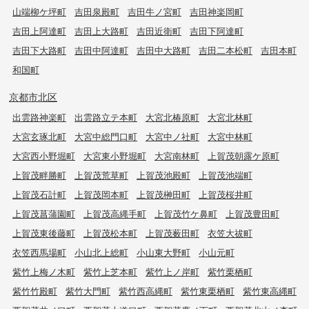
山端柳ケ坪町
吉田泉殿町
吉田牛ノ宮町
吉田神楽岡町
吉田上阿達町
吉田上大路町
吉田近衛町
吉田下阿達町
吉田下大路町
吉田中阿達町
吉田中大路町
吉田二本松町
吉田本町
和国町
京都市北区
出雲路神楽町
出雲路立テ本町
大宮北椿原町
大宮北林町
大宮玄琢北町
大宮中総門口町
大宮中ノ社町
大宮中林町
大宮西小野堀町
大宮東小野堀町
大宮南林町
上賀茂朝露ケ原町
上賀茂畔勝町
上賀茂荒草町
上賀茂池殿町
上賀茂池端町
上賀茂石計町
上賀茂岡本町
上賀茂榊田町
上賀茂桜井町
上賀茂菖蒲園町
上賀茂高縄手町
上賀茂竹ケ鼻町
上賀茂豊田町
上賀茂東後藤町
上賀茂松本町
上賀茂薮田町
衣笠大祓町
衣笠西馬場町
小山北上総町
小山東大野町
小山元町
紫竹上梅ノ木町
紫竹上芝本町
紫竹上ノ岸町
紫竹栗栖町
紫竹竹殿町
紫竹大門町
紫竹西高縄町
紫竹東栗栖町
紫竹東高縄町