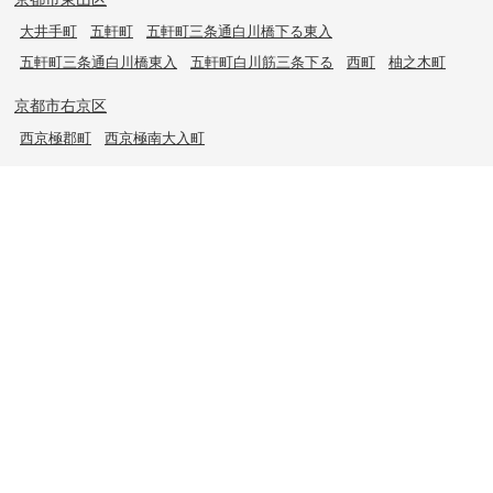
大井手町
五軒町
五軒町三条通白川橋下る東入
五軒町三条通白川橋東入
五軒町白川筋三条下る
西町
柚之木町
京都市右京区
西京極郡町
西京極南大入町
TOPページ
地図から検索
地域から検索
京都大学＆京都芸術大学生さんに
書類DL & 入居者さまへ
家族で住むならマンション？賃家？