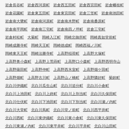
岩倉長谷町
岩倉西河原町
岩倉西五田町
岩倉西宮田町
岩倉幡枝町
岩倉花園町
岩倉東五田町
岩倉東宮田町
岩倉三笠町
岩倉南池田町
岩倉南大鷺町
岩倉南河原町
岩倉南木野町
岩倉南桑原町
岩倉南平岡町
岩倉南三宅町
岩倉南四ノ坪町
岩倉三宅町
岩倉村松町
大菊町
岡崎入江町
岡崎北御所町
岡崎真如堂前町
岡崎成勝寺町
岡崎天王町
岡崎徳成町
岡崎西福ノ川町
岡崎東天王町
岡崎法勝寺町
上高野稲荷町
上高野大塚町
上高野奥小森町
上高野上荒蒔町
上高野口小森町
上高野西明寺山
上高野薩田町
上高野仲町
上高野西氷室町
上高野畑ケ田町
上高野畑町
上高野古川町
上高野山ノ橋町
上高野隣好町
菊鉾町
北白川伊織町
北白川瓜生山町
北白川追分町
北白川小倉町
北白川上池田町
北白川上終町
北白川上別当町
北白川久保田町
北白川仕伏町
北白川下池田町
北白川下別当町
北白川瀬ノ内町
北白川大堂町
北白川蔦町
北白川堂ノ前町
北白川西平井町
北白川西町
北白川東伊織町
北白川東小倉町
北白川東久保田町
北白川東瀬ノ内町
北白川東平井町
北白川平井町
北白川山田町