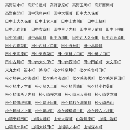
高野清水町
高野竹屋町
高野蓼原町
高野玉岡町
高野西開町
高野東開町
田中飛鳥井町
田中大堰町
田中大久保町
田中上大久保町
田中上玄京町
田中上古川町
田中上柳町
田中北春菜町
田中玄京町
田中里ノ内町
田中里ノ前町
田中下柳町
田中関田町
田中高原町
田中西浦町
田中西大久保町
田中西高原町
田中西春菜町
田中西樋ノ口町
田中野神町
田中馬場町
田中東高原町
田中東春菜町
田中東樋ノ口町
田中樋ノ口町
田中古川町
田中南大久保町
田中南西浦町
田中門前町
大文字町
東丸太町
福本町
孫橋町
松ケ崎泉川町
松ケ崎壱町田町
松ケ崎井出ケ海道町
松ケ崎今海道町
松ケ崎海尻町
松ケ崎河原田町
松ケ崎木ノ本町
松ケ崎久土町
松ケ崎雲路町
松ケ崎小竹薮町
松ケ崎御所ノ内町
松ケ崎桜木町
松ケ崎三反長町
松ケ崎芝本町
松ケ崎修理式町
松ケ崎正田町
松ケ崎杉ケ海道町
松ケ崎西山
松ケ崎樋ノ上町
松ケ崎堀町
松ケ崎横縄手町
松ケ崎六ノ坪町
山端壱町田町
山端大君町
山端大塚町
山端川原町
山端川端町
山端滝ケ鼻町
山端大城田町
山端橋ノ本町
山端森本町