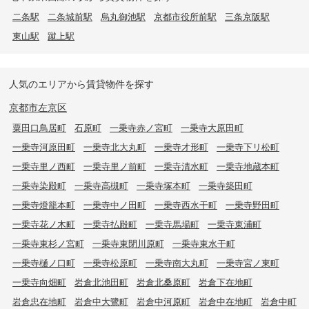
二条駅
二条城前駅
烏丸御池駅
京都市役所前駅
三条京阪駅
東山駅
蹴上駅
人気のエリアから賃貸物件を探す
京都市左京区
粟田口鳥居町
石原町
一乗寺赤ノ宮町
一乗寺大原田町
一乗寺河原田町
一乗寺北大丸町
一乗寺才形町
一乗寺下リ松町
一乗寺里ノ西町
一乗寺里ノ前町
一乗寺清水町
一乗寺地蔵本町
一乗寺染殿町
一乗寺高槻町
一乗寺塚本町
一乗寺築田町
一乗寺燈籠本町
一乗寺中ノ田町
一乗寺西水干町
一乗寺野田町
一乗寺花ノ木町
一乗寺払殿町
一乗寺馬場町
一乗寺東浦町
一乗寺東杉ノ宮町
一乗寺東閉川原町
一乗寺東水干町
一乗寺樋ノ口町
一乗寺松原町
一乗寺南大丸町
一乗寺宮ノ東町
一乗寺向畑町
岩倉北池田町
岩倉北桑原町
岩倉下在地町
岩倉忠在地町
岩倉中大鷺町
岩倉中河原町
岩倉中在地町
岩倉中町