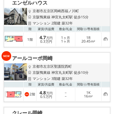
エンゼルハウス
登
録
京都市左京区岡崎西福ノ川町
京阪鴨東線 神宮丸太町駅 徒歩15分
マンション 2階建 築32年
お気
階
家賃/
共益費
敷金/
礼金
間取り/
専有面積
4.7
1
1R
ヶ月
万円
1
階
お
1
20.45
0.3
ヶ月
m²
万円
気
に
入
り
アールコーポ岡崎
登
録
京都市左京区聖護院西町
京阪鴨東線 神宮丸太町駅 徒歩10分
マンション 3階建 築32年
お気
階
家賃/
共益費
敷金/
礼金
間取り/
専有面積
4.8
－
1K
万円
2
階
お
－
16
0.5
m²
万円
気
に
入
り
クレール岡崎
登