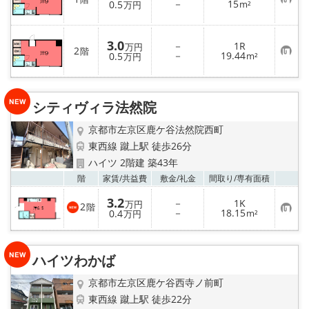
お
－
15
0.5
m²
万円
気
に
入
り
3.0
－
1R
万円
2
登
階
お
－
19.44
0.5
m²
万円
録
気
に
入
り
登
シティヴィラ法然院
録
京都市左京区鹿ケ谷法然院西町
東西線 蹴上駅 徒歩26分
ハイツ 2階建 築43年
お気
階
家賃/
共益費
敷金/
礼金
間取り/
専有面積
3.2
－
1K
万円
2
階
お
－
18.15
0.4
m²
万円
気
に
入
り
ハイツわかば
登
録
京都市左京区鹿ケ谷西寺ノ前町
東西線 蹴上駅 徒歩22分