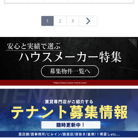
に
入
り
登
録
1
2
3