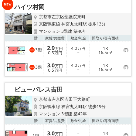
特選物件
ハイツ村岡
ハウスメーカー施工特集！
京都市左京区聖護院東町
京阪鴨東線 神宮丸太町駅 徒歩13分
路線·駅から探す
マンション 3階建 築40年
お気
階
家賃/
共益費
敷金/
礼金
間取り/
専有面積
IT重説について
2.9
4.0
1R
万円
万円
3
階
お
－
16.5
0.5
m²
万円
気
スタッフ紹介
に
3.0
入
4.0
1R
万円
万円
3
階
り
お
－
16.5
0.5
m²
万円
登
気
賃貸管理の北白川店
録
に
入
り
ビューパレス吉田
店舗情報·アクセス
登
録
京都市左京区吉田下大路町
会社概要
京阪鴨東線 神宮丸太町駅 徒歩19分
マンション 3階建 築42年
メールでお問い合わせ
お気
階
家賃/
共益費
敷金/
礼金
間取り/
専有面積
3.0
－
1R
万円
1
階