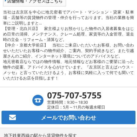
店舗情報・アクセスはこちら
当社は左京区を中心に地元密着でアパート・マンション・貸家・駐車
場・店舗等の賃貸物件の管理・仲介を行っております。当社の業務を簡
単にご説明しますと…
【管理・北白川店】 家主様よりお預かりした物件の入居者募集をはじ
め日常の清掃、メンテナンス、クレーム処理、家賃等の入金管理、退去
時の立会・リフォーム・清算など。
【仲介・京都大学前店】 当社にご来店いただいたお客様、お問い合わ
せいただいたお客様への物件紹介、ご案内、契約手続きなど。また引越
屋さんのご紹介、インターネット環境についてのアドバイスなど。
地元密着店ならではの物件情報、地元情報などお客様のご要望に沿った
物件の提案、アドバイスを心がけています。『左京区と言えばハウス・
メッセ』と言っていただけるよう、お客様に気軽に入って何でも聞いて
いただけるお店を目指します！
075-707-5755
営業時間：9:30～18:30
定休日：5月～11月の毎週水曜日
メールで
お問い合わせ
地下鉄東西線の駅から賃貸物件を探す