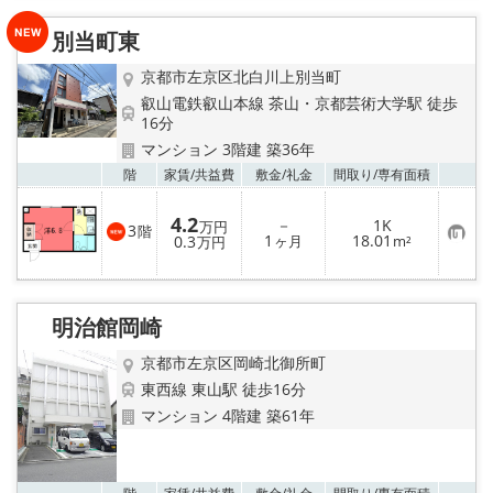
入
り
別当町東
登
録
京都市左京区北白川上別当町
叡山電鉄叡山本線 茶山・京都芸術大学駅 徒歩
16分
マンション 3階建 築36年
お気
階
家賃/
共益費
敷金/
礼金
間取り/
専有面積
4.2
－
1K
万円
3
階
お
1
18.01
0.3
ヶ月
m²
万円
気
に
入
り
登
明治館岡崎
録
京都市左京区岡崎北御所町
東西線 東山駅 徒歩16分
マンション 4階建 築61年
お気