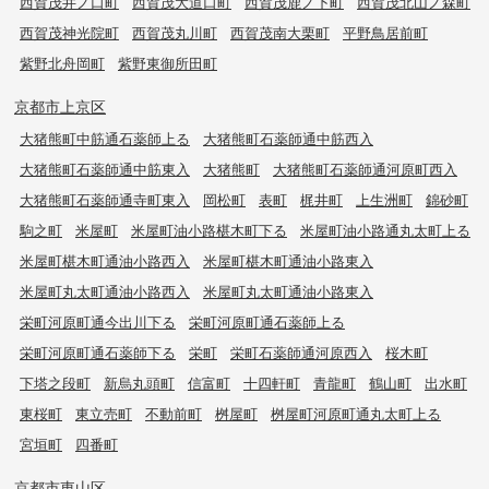
西賀茂井ノ口町
西賀茂大道口町
西賀茂鹿ノ下町
西賀茂北山ノ森町
西賀茂神光院町
西賀茂丸川町
西賀茂南大栗町
平野鳥居前町
紫野北舟岡町
紫野東御所田町
京都市上京区
大猪熊町中筋通石薬師上る
大猪熊町石薬師通中筋西入
大猪熊町石薬師通中筋東入
大猪熊町
大猪熊町石薬師通河原町西入
大猪熊町石薬師通寺町東入
岡松町
表町
梶井町
上生洲町
錦砂町
駒之町
米屋町
米屋町油小路椹木町下る
米屋町油小路通丸太町上る
米屋町椹木町通油小路西入
米屋町椹木町通油小路東入
米屋町丸太町通油小路西入
米屋町丸太町通油小路東入
栄町河原町通今出川下る
栄町河原町通石薬師上る
栄町河原町通石薬師下る
栄町
栄町石薬師通河原西入
桜木町
下塔之段町
新烏丸頭町
信富町
十四軒町
青龍町
鶴山町
出水町
東桜町
東立売町
不動前町
桝屋町
桝屋町河原町通丸太町上る
宮垣町
四番町
京都市東山区