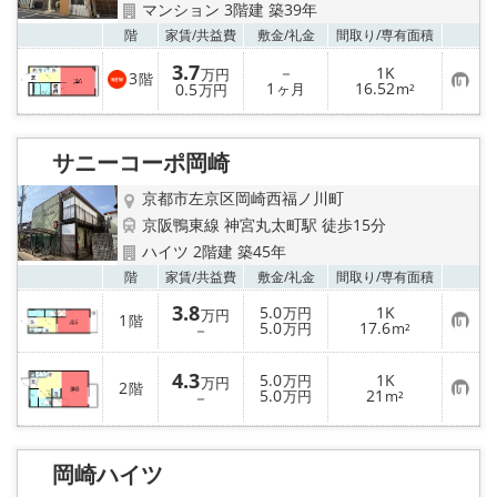
マンション 3階建 築39年
お気
階
家賃/
共益費
敷金/
礼金
間取り/
専有面積
3.7
－
1K
万円
3
階
お
1
16.52
0.5
ヶ月
m²
万円
気
に
入
り
サニーコーポ岡崎
登
録
京都市左京区岡崎西福ノ川町
京阪鴨東線 神宮丸太町駅 徒歩15分
ハイツ 2階建 築45年
お気
階
家賃/
共益費
敷金/
礼金
間取り/
専有面積
3.8
5.0
1K
万円
万円
1
階
お
5.0
17.6
－
万円
m²
気
に
入
4.3
5.0
1K
万円
万円
2
り
階
お
5.0
21
－
万円
m²
登
気
録
に
入
り
岡崎ハイツ
登
録